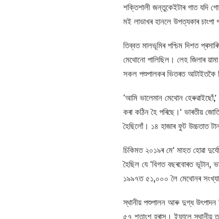
শক্তিশালী জন্তুকেইটাৰ গাত যদি গোল
মই লাডাখৰ হানলে উপত্যকাৰ চাংপা প
তিব্বত মালভূমিৰ পশ্চিম দিশত প্ৰস
মেথোনো পালিছিল। লেহ জিলাৰ য়ামা 
সকল পশুপালকৰ ভিতৰত আটাইতকৈ 
‘আমি ভালেমান মেথোন হেৰুৱাইছোঁ,’ হানল
কৰা কঠিন হৈ পৰিছে।’ ভাৰতীয় জোতিৰ্
হৈছিলোঁ। ১৪ হাজাৰ ফুট উচ্চতাত ট
চিকিমত ২০১৯ৰ মে’ মাহত হোৱা দুৰ্যোগ
হৈছিল যে ‘বিগত বছৰবোৰত ভূটান, ভ
১৯৯৭ত ৫১,০০০ লৈ মেথোনৰ সংখ্যা 
স্থানীয় পশুপালন আৰু দুগ্ধ উৎপা
৫৭ শতাংশ হ্ৰাস। ইফালে স্থানীয়