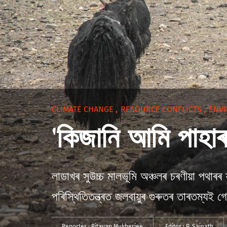
CLIMATE CHANGE
,
RESOURCE CONFLICTS
,
ENV
'কিজানি আমি পাহাৰ 
লাডাখৰ সুউচ্চ মালভূমি অঞ্চলৰ চৰণীয়া পথাৰ
পৰিস্থিতিতন্ত্ৰত জলবায়ুৰ গুৰুতৰ তাৰতম্যই
Reporter :
Ritayan Mukherjee
Editor :
P. Sainath