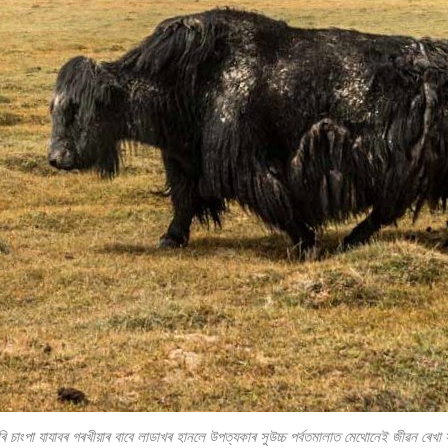
ি চাংপা যাযাবৰ গৰখীয়াৰ বাবে লাডাখৰ হানলে উপত্যকাৰ সুউচ্চ পৰ্বতমালাত মেথোনেই জীৱন ৰেখা স