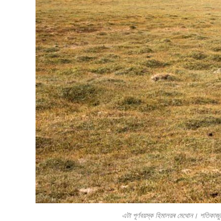
এটা পূৰ্ণবয়স্ক হিমালয়ৰ মেথোন। শতিকাজুৰ