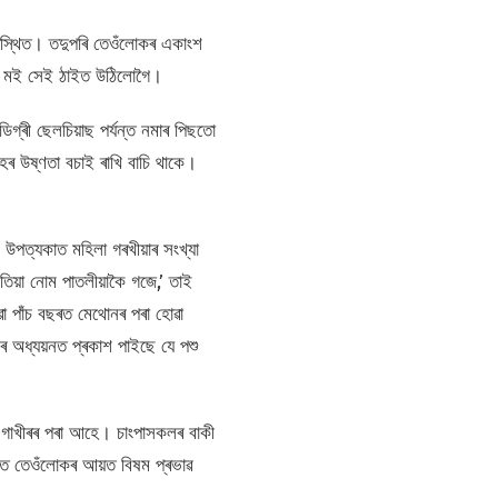
স্থিত। তদুপৰি তেওঁলোকৰ একাংশ
 লৈ মই সেই ঠাইত উঠিলোগৈ।
িগ্ৰী ছেলচিয়াছ পৰ্যন্ত নমাৰ পিছতো
েহৰ উষ্ণতা বচাই ৰাখি বাচি থাকে।
উপত্যকাত মহিলা গৰখীয়াৰ সংখ্যা
য়া নোম পাতলীয়াকৈ গজে,’ তাই
া পাঁচ বছৰত মেথোনৰ পৰা হোৱা
ৰ অধ্যয়নত প্ৰকাশ পাইছে যে পশু
শই গাখীৰৰ পৰা আহে। চাংপাসকলৰ বাকী
ত তেওঁলোকৰ আয়ত বিষম প্ৰভাৱ