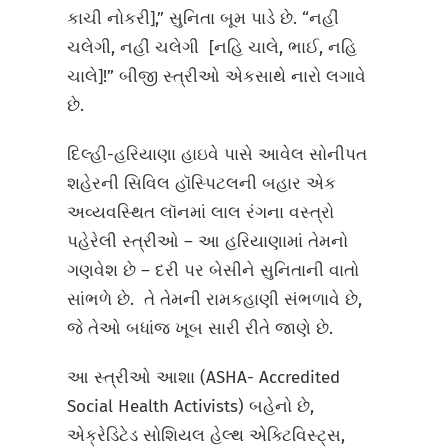
કાચી નોકરી],” સુનિતા બૂમ પાડે છે. “નહીં
ચલેગી, નહીં ચલેગી [નહિ ચાલે, ભાઈ, નહિ
ચાલે]!” બીજી સ્ત્રીઓ એકસાથે નારો લગાવે
છે.
દિલ્હી-હરિયાણા હાઇવે પાસે આવેલ સોનીપત
શહેરની સિવિલ હૉસ્પિટલની બહાર એક
અવ્યવસ્થિત લૉનમાં લાલ રંગના વસ્ત્રો
પહેરેલી સ્ત્રીઓ – આ હરિયાણામાં તેમનો
ગણવેશ છે – દરી પર બેસીને સુનિતાની વાતો
સાંભળે છે. તે તેમની રામકહાણી સંભળાવે છે,
જે તેઓ બધાંજ ખૂબ સારી રીતે જાણે છે.
આ સ્ત્રીઓ આશા (ASHA- Accredited
Social Health Activists) બહેનો છે,
એક્રેડિટેડ સોશિયલ હેલ્થ એક્ટિવિસ્ટ્સ,