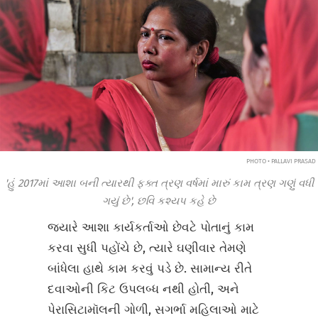
PHOTO • PALLAVI PRASAD
'હું 2017માં આશા બની ત્યારથી ફક્ત ત્રણ વર્ષમાં મારું કામ ત્રણ ગણું વધી
ગયું છે', છવિ કશ્યપ કહે છે
જ્યારે આશા કાર્યકર્તાઓ છેવટે પોતાનું કામ
કરવા સુધી પહોંચે છે, ત્યારે ઘણીવાર તેમણે
બાંધેલા હાથે કામ કરવું પડે છે. સામાન્ય રીતે
દવાઓની કિટ ઉપલબ્ધ નથી હોતી, અને
પેરાસિટામૉલની ગોળી, સગર્ભા મહિલાઓ માટે