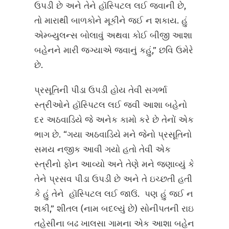
ઉપડી છે અને તેને હૉસ્પિટલ લઈ જવાની છે,
તો મારાથી બાળકોને મૂકીને જઈ ન શકાય. હું
એમ્બ્યુલન્સ બોલાવું અથવા કોઈ બીજી આશા
બહેનને મારી જગ્યાએ જવાનું કહું,” છવિ ઉમેરે
છે.
પ્રસૂતિની પીડા ઉપડી હોય તેવી સગર્ભા
સ્ત્રીઓને હૉસ્પિટલ લઈ જવી આશા બહેનો
દર અઠવાડિયે જે અનેક કામો કરે છે તેનોં એક
ભાગ છે. “ગયા અઠવાડિયે મને જેનો પ્રસૂતિનો
સમય નજીક આવી ગયો હતો તેવી એક
સ્ત્રીનો ફોન આવ્યો અને તેણે મને જણાવ્યું કે
તેને પ્રસવ પીડા ઉપડી છે અને તે ઇચ્છતી હતી
કે હું તેને હૉસ્પિટલ લઈ જાઉં. પણ હું જઈ ન
શકી,” શીતલ (નામ બદલ્યું છે) સોનીપતની રાઇ
તહેસીના બઢ ખાલસા ગામના એક આશા બહેન