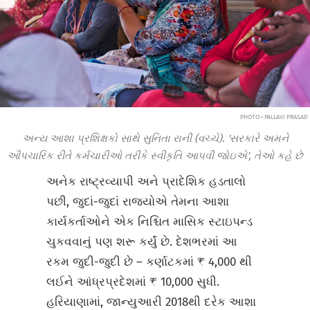
PHOTO • PALLAVI PRASAD
અન્ય આશા પ્રશિક્ષકો સાથે સુનિતા રાની (વચ્ચે). 'સરકારે અમને
ઔપચારિક રીતે કર્મચારીઓ તરીકે સ્વીકૃતિ આપવી જોઇએ', તેઓ કહે છે
અનેક રાષ્ટ્રવ્યાપી અને પ્રાદેશિક હડતાલો
પછી, જુદાં-જુદાં રાજ્યોએ તેમના આશા
કાર્યકર્તાઓને એક નિશ્ચિત માસિક સ્ટાઇપન્ડ
ચુકવવાનું પણ શરૂ કર્યું છે. દેશભરમાં આ
રકમ જુદી-જુદી છે – કર્ણાટકમાં ₹ 4,000 થી
લઈને આંધ્રપ્રદેશમાં ₹ 10,000 સુધી.
હરિયાણામાં, જાન્યુઆરી 2018થી દરેક આશા