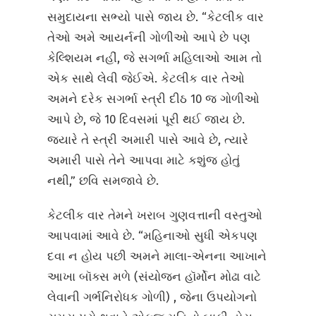
સમુદાયના સભ્યો પાસે જાય છે. “કેટલીક વાર
તેઓ અમે આયર્નની ગોળીઓ આપે છે પણ
કેલ્શિયમ નહીં, જે સગર્ભા મહિલાઓ આમ તો
એક સાથે લેવી જેઈએ. કેટલીક વાર તેઓ
અમને દરેક સગર્ભા સ્ત્રી દીઠ 10 જ ગોળીઓ
આપે છે, જે 10 દિવસમાં પૂરી થઈ જાય છે.
જ્યારે તે સ્ત્રી અમારી પાસે આવે છે, ત્યારે
અમારી પાસે તેને આપવા માટે કશુંજ હોતું
નથી,” છવિ સમજાવે છે.
કેટલીક વાર તેમને ખરાબ ગુણવત્તાની વસ્તુઓ
આપવામાં આવે છે. “મહિનાઓ સુધી એકપણ
દવા ન હોય પછી અમને માલા-એનના આખાને
આખા બૉક્સ મળે (સંયોજન હૉર્મોન મોઢા વાટે
લેવાની ગર્ભનિરોધક ગોળી) , જેના ઉપયોગનો