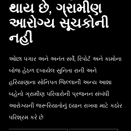
થાય છે, ગ્રામીણ
આરોગ્ય સૂચકોની
નહીં
ઓછા પગાર અને અનંત સર્વે, રિપોર્ટ અને કામોના
બોજ હેઠળ દબાયેલ સુનિતા રાની અને
હરિયાણાના સોનિપત જિલ્લાની અન્ય આશા
બહેનો ગ્રામીણ પરિવારોની પ્રજનન સંબંધી
આરોગ્યની જરૂરિયાતોનું ધ્યાન રાખવા માટે કઠોર
પરિશ્રમ કરે છે