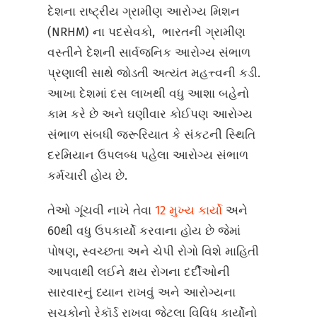
દેશના રાષ્ટ્રીય ગ્રામીણ આરોગ્ય મિશન
(NRHM) ના પદસેવકો, ભારતની ગ્રામીણ
વસ્તીને દેશની સાર્વજનિક આરોગ્ય સંભાળ
પ્રણાલી સાથે જોડતી અત્યંત મહત્ત્વની કડી.
આખા દેશમાં દસ લાખથી વધુ આશા બહેનો
કામ કરે છે અને ઘણીવાર કોઈપણ આરોગ્ય
સંભાળ સંબધી જરૂરિયાત કે સંકટની સ્થિતિ
દરમિયાન ઉપલબ્ધ પહેલા આરોગ્ય સંભાળ
કર્મચારી હોય છે.
તેઓ ગૂંચવી નાખે તેવા
12 મુખ્ય કાર્યો
અને
60થી વધુ ઉપકાર્યો કરવાના હોય છે જેમાં
પોષણ, સ્વચ્છતા અને ચેપી રોગો વિશે માહિતી
આપવાથી લઈને ક્ષય રોગના દર્દીઓની
સારવારનું ધ્યાન રાખવું અને આરોગ્યના
સૂચકોનો રેકૉર્ડ રાખવા જેટલા વિવિધ કાર્યોનો