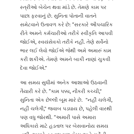
સ્ત્રીઓ બેચેન થવા માંડે છે. તેમણે કામ પર
પાછા ફરવાનું છે. સુનિતા પોતાની વાતને
સમેટવાને ઉતાવળ કરે છે: “સરકારે ઔપચારિક
રીતે અમને કર્મચારીઓ તરીકે સ્વીકૃતિ આપવી
જોઈએ, સ્વયંસેવકો તરીકે નહીં. તેણે સર્વેનો
ભાર લઈ લેવો જોઈએ જેથી અમે અમારું કામ
કરી શકીએ. તેમણે અમને બાકી નાણાં ચુકવી
દેવા જોઈએ.”
આ સમય સુધીમાં અનેક આશાઓ ઉઠવાની
તૈયારી કરે છે. “કામ પક્કા, નૌકરી કચ્ચી,”
સુનિતા એક છેલ્લી બૂમ મારે છે. "નહીં ચલેગી,
નહીં ચલેગી," જવાબ પડઘાય છે, પહેલી વારથી
પણ વધુ જોરથી. “અમારી પાસે અમારા
અધિકારો માટે હડતાલ પર બેસવાનોય સમય