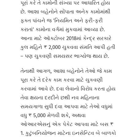
પૂરાં કરે તે કામોની સંખ્યા પર આધારિત હોય
છે. આશા બહેનોને સોંપાતા અનેક કામોમાંથી
ફક્ત પાંચને જ 'નિયમિત અને ફરી-ફરી
કરાતાં' કામોના વર્ગમાં મુકવામાં આવ્યા છે.
આના માટે ઑક્ટોબર 2018માં કેન્દ્ર સરકારે
કુલ મહિને ₹ 2,000 ચુકવવા સંમતિ આપી હતી
– પણ ચુકવણી સમયસર ભાગ્યેજ થાય છે.
તેનાથી આગળ, આશા બહેનોને તેઓ જે કામ
પૂરા કરે તે દરેક કામ કરવા માટે ચુકવણી
કરવામાં આવે છે. દવા લેવાનો વિરોધ કરતા હોય
તેવા ક્ષયના દરદીને છથી નવ મહિનાના
સમયગાળા સુધી દવા આપવા માટે તેઓ વધુમાં
વધુ ₹ 5,000 મેળવી શકે, અથવા
ઓઆરએસનું એક પેકેટ આપવા માટે બસ ₹
1. કુટુંબનિયોજન માટેના ઇનસેન્ટિવ બે બાળકો