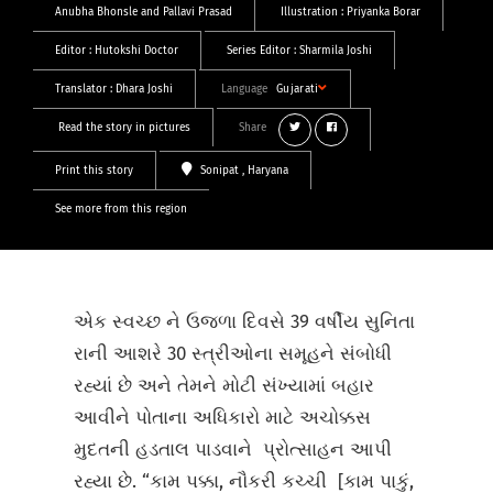
Anubha Bhonsle
and
Pallavi Prasad
Illustration :
Priyanka Borar
Editor :
Hutokshi Doctor
Series Editor :
Sharmila Joshi
Translator :
Dhara Joshi
Language
Gujarati
Read the story in pictures
Share
Print this story
Sonipat
, Haryana
See more from this region
એક સ્વચ્છ ને ઉજળા દિવસે 39 વર્ષીય સુનિતા
રાની આશરે 30 સ્ત્રીઓના સમૂહને સંબોધી
રહ્યાં છે અને તેમને મોટી સંખ્યામાં બહાર
આવીને પોતાના અધિકારો માટે અચોક્કસ
મુદતની હડતાલ પાડવાને પ્રોત્સાહન આપી
રહ્યા છે. “કામ પક્કા, નૌકરી કચ્ચી [કામ પાકું,