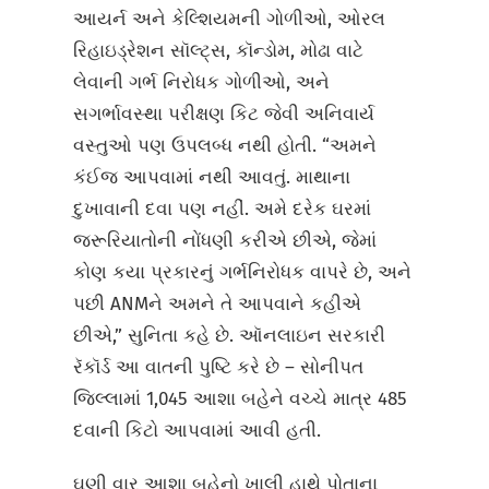
આયર્ન અને કેલ્શિયમની ગોળીઓ, ઓરલ
રિહાઇડ્રેશન સૉલ્ટ્સ, કૉન્ડોમ, મોઢા વાટે
લેવાની ગર્ભ નિરોધક ગોળીઓ, અને
સગર્ભાવસ્થા પરીક્ષણ કિટ જેવી અનિવાર્ય
વસ્તુઓ પણ ઉપલબ્ધ નથી હોતી. “અમને
કંઈજ આપવામાં નથી આવતું. માથાના
દુખાવાની દવા પણ નહીં. અમે દરેક ઘરમાં
જરૂરિયાતોની નોંધણી કરીએ છીએ, જેમાં
કોણ કયા પ્રકારનું ગર્ભનિરોધક વાપરે છે, અને
પછી ANMને અમને તે આપવાને કહીએ
છીએ,” સુનિતા કહે છે. ઑનલાઇન સરકારી
રૅકૉર્ડ આ વાતની પુષ્ટિ કરે છે – સોનીપત
જિલ્લામાં 1,045 આશા બહેને વચ્ચે માત્ર 485
દવાની કિટો આપવામાં આવી હતી.
ઘણી વાર આશા બહેનો ખાલી હાથે પોતાના