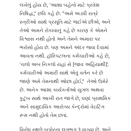
લખેલું હોય છે, 'આશા બહેનો માટે પ્રવેશ
નિષિદ્ધ," છવિ કહે છે. “અમે અડધી રાત્રે
સ્ત્રીઓ સાથે પ્રસૂતિ માટે જઈએ છીએ, અને
તેઓ અમને રોકાવાનું કહે છે કારણ કે એમને
વિશ્વાસ નથી હોતો અને તેમને અમારા પર
ભરોસો હોય છે. પણ અમને અંદર જવા દેવામાં
આવતા નથી. હૉસ્પિટલના કર્મચારીઓ કહે છે,
'ચલો અબ નિકલો યહાં સે [જાવ અહિંયાથી]'.
કર્મચારીઓ અમારી સાથે એવું વર્તન કરે છે
જાણે અમે તેમનાથી ઓછા હોઈ,” તેઓ ઉમેરે
છે. અનેક આશા કાર્યકર્તાઓ યુગલ અથવા
કુટુંબ સાથે આખી રાત જાગે છે, ઘણાં પ્રાથમિક
અને સામુદાયિક આરોગ્ય કેન્દ્રોમાં વેઇટિંગ
રૂમ નથી હોતો તેમ છતાં.
વિરોધ સ્થળે બપોરના લગભગ 3 વાગ્યા છે, અને