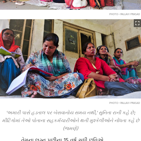
PHOTO • PALLAVI PRASAD
PHOTO • PALLAVI PRASAD
'અમારી પાસે હડતાલ પર બેસવાનોય સમય નથી,' સુનિતા રાની કહે છે;
મીટિંગોમાં તેઓ પોતાના સહકર્મચારીઓને થતી મુશ્કેલીઓને નોંધતા કહે છે
(જમણે)
તેમના લગ્ન પછીના 15 વર્ષ સુધી છવિએ