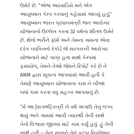
ઉમેરે છે. “એજ અઠવાડિયે મને એક
આયુષ્માન કેમ્પ કરવાનું કહેવામાં આવ્યું હતું,”
આયુષ્માન ભારત પ્રધાનમંત્રી જન આરોગ્ય
યોજનાનો ઉલ્લેખ કરતા 32 વર્ષના શીતલ ઉમેરે
છે. થેલો ભરીને ફૉર્મ અને તેમના ગામના એવા
દરેક વ્યક્તિનો રેકૉર્ડ જે સરકારની આરોગ્ય
યોજનાને માટે પાત્ર હતા સાથે કેમ્પમાં
ફસાયેલ, તેમને તેઓ જેમને રિપોર્ટ કરે છે તે
ANM દ્વારા સૂચના આપવામાં આવી હતી કે
તેમણે આયુષ્માન યોજનાના કામ ને બીજા
બધાં કામ કરતા વધુ મહત્ત્વ આપવાનું છે.
“મેં આ [સગર્ભા] સ્ત્રી બે વર્ષ અગાઉ તેનું લગ્ન
થયું અને ગામમાં આવી ત્યારથી તેની સાથે
તેનો વિશ્વાસ જીતવા માટે કામ કર્યું હતું. હું તેની
સાથે હતી – તેના સાસુને તેને કુટુંબ નિયોજન