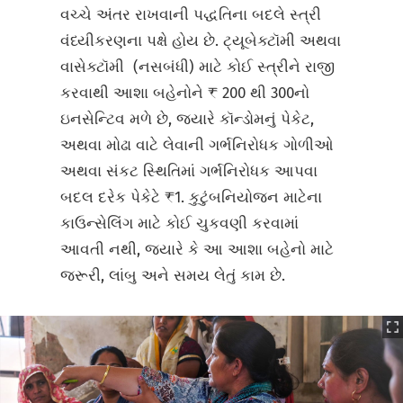
વચ્ચે અંતર રાખવાની પદ્ધતિના બદલે સ્ત્રી
વંધ્યીકરણના પક્ષે હોય છે. ટ્યૂબેક્ટૉમી અથવા
વાસેક્ટૉમી (નસબંધી) માટે કોઈ સ્ત્રીને રાજી
કરવાથી આશા બહેનોને ₹ 200 થી 300નો
ઇનસેન્ટિવ મળે છે, જ્યારે કૉન્ડોમનું પેકેટ,
અથવા મોઢા વાટે લેવાની ગર્ભનિરોધક ગોળીઓ
અથવા સંકટ સ્થિતિમાં ગર્ભનિરોધક આપવા
બદલ દરેક પેકેટે ₹1. કુટુંબનિયોજન માટેના
કાઉન્સેલિંગ માટે કોઈ ચુકવણી કરવામાં
આવતી નથી, જ્યારે કે આ આશા બહેનો માટે
જરૂરી, લાંબુ અને સમય લેતું કામ છે.