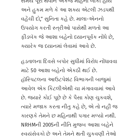
સમય પૂરો થવાને એકજ મહિનો બાકી હોય
અને હુકમ મળે કે આ શક્ય એટલી ઝડપથી
વહેંચી દો,” સુનિતા કહે છે. માલા-એનનો
ઉપયોગ કરતી સ્ત્રીઓ પાસેથી મળતો આ
ફીડબૅક જે આશા બહેનો ધ્યાનપૂર્વક નોંધે છે,
ક્યારેક જ ધ્યાનમાં લેવામાં આવે છે.
હડતાલના દિવસે બપોર સુધીમાં વિરોધ નોંધાવવા
માટે 50 આશા બહેનો એકઠી થઈ છે.
હૉસ્પિટલના આઉટપેશંટ વિભાગની બાજુમાં
આવેલ એક કિટલીએથી ચા મંગાવવામાં આવે
છે. જ્યારે કોઈ પૂછે છે કે પૈસા કોણ ચુકવશે,
ત્યારે મજાક કરતા નીતુ કહે છે, એ તો નહીં જ
કારણકે તેમને છ મહિનાથી પગાર મળ્યો નથી.
NRHMની 2005ની નીતિ મુજબ આશા બહેને
સ્વયંસેવકો છે અને તેમને થતી ચુકવણી તેઓ