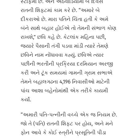
સ્ટાફમાં છે. અને અઠવાડિયામાં બે દિવસ
રાતની શિફ્ટમાં કામ કરે છે. “અમારે બે
દીકરાઓ છે. મારા પતિને ચિંતા હતી કે અમે
બંને સાથે બહાર હોઈએ તો તેમની સંભાળ કોણ
રાખશે,” છવિ કહે છે. કેટલાંક મહિના પછી,
જ્યારે પૈસાની તંગી પડવા માંડી ત્યારે તેમણે
છવિને નામ નોંધાવવા કહ્યું. છવિએ ત્યાર
પછીની ભરતીની પ્રક્રિયા દરમિયાન અરજી
કરી અને ટૂંક સમયમાં ગામની ગ્રામ સભાએ
તેમને બહાલગઢના 4,196 નિવાસીઓ માટેની
પાંચ આશા બહેનોમાંથી એક તરીકે કાયમી
કર્યાં.
“અમારી પતિ-પત્નીની વચ્ચે એક જ નિયમ છે.
જો તે (પતિ) રાતની શિફ્ટ પર હોય, અને મને
ફોન આવે કે કોઈ સ્ત્રીને પ્રસૂતિની પીડા