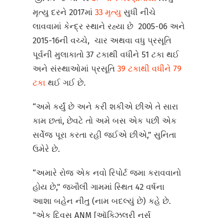
મૃત્યુ દરને 2017માં
33 મૃત્યુ
સુધી નીચે
લાવવામાં કેન્દ્ર સ્થાને રહ્યા છે 2005-06 અને
2015-16ની વચ્ચે, ચાર અથવા વધુ પ્રસૂતિ
પૂર્વની મુલાકાતો 37 ટકાથી વધીને 51 ટકા થઈ
અને સંસ્થાઓમાં પ્રસૂતિ
39 ટકાથી વધીને 79
ટકા
થઈ ગઈ છે.
“અમે કર્યું છે અને કરી શકીએ છીએ તે સારા
કામ છતાં, છેવટે તો અમે બસ એક પછી એક
સર્વેજ પૂરા કરતા રહી જઈએ છીએ,” સુનિતા
ઉમેરે છે.
“અમારે રોજ એક નવો રિપોર્ટ જમા કરાવવાનો
હોય છે," જખૌલી ગામમાં સ્થિત 42 વર્ષના
આશા બહેન નીતુ (નામ બદલ્યું છે) કહે છે.
"એક દિવસ ANM [ઑક્ઝિલરી નર્સ