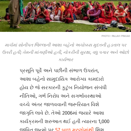
PHOTO • PALLAVI PRASAD
માર્ચમાં સોનીપત જિલ્લાની આશા બહેનો અચોક્કસ મુદતની હડતાલ પર
ઉતરી હતી; તેમની માંગણીઓ હતી, નોકરીની સુરક્ષા, વધુ પગાર અને ઓછો
કાર્યભાર
પ્રસૂતિ પૂર્વે અને પછીની સંભાળ ઉપરાંત,
આશા બહેનો સામુદાયિક આરોગ્ય કામદારો
હોય છે જે સરકારની કુટુંબ નિયોજન સંબંધી
નીતિઓ, ગર્ભ નિરોધ અને સગર્ભાવસ્થાઓ
વચ્ચે અંતર જાળવવાની જરૂરિયાત વિશે
જાગૃતિ લાવે છે. તેઓ 2006માં જ્યારે આશા
કાર્યક્રમની શરુઆત થઈ હતી ત્યારના 1,000
જીવિત જન્મો પર
57 બાળ મરણોમાંથી
શિશુ