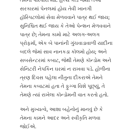
તેમના પરિવારો માટે હેલ્થ કાર્ડ જેથી તેઓ
સરકારમાં પેનલમાં હોય તેવી ખાનગી
હૉસ્પિટલોમાં સેવા મેળવવાને પાત્ર થઈ જાય;
સુનિશ્ચિત થઈ જાય કે તેઓ પેન્શન મેળવવાને
પાત્ર છે; તેમના કામો માટે અલગ-અલગ
પ્રોફર્મા, એક બે પાનાંની ગુંચવાડાવાળી યાદીના
બદલે જેમાં સાવ નાનકડા કૉલમો હોય; અને
સબસેન્ટરમાં કબાટ, જેથી તેમણે કૉન્ડોમ અને
સેનિટરી નેપકિન ઘરમાં ન રાખવા પડે. હોળીના
ત્રણ દિવસ પહેલા નીતુના દીકરાએ તેમને
તેમના કબાટમાં હતા તે ફુગ્ગા વિશે પૂછ્યું, તે
તેમણે ત્યાં રાખેલા કૉન્ડોમની વાત કરતો હતો.
અને મુખ્યત્વે, આશા બહેનોનું માનવું છે કે
તેમના કામને આદર અને સ્વીકૃતિ મળવા
જોઈએ.