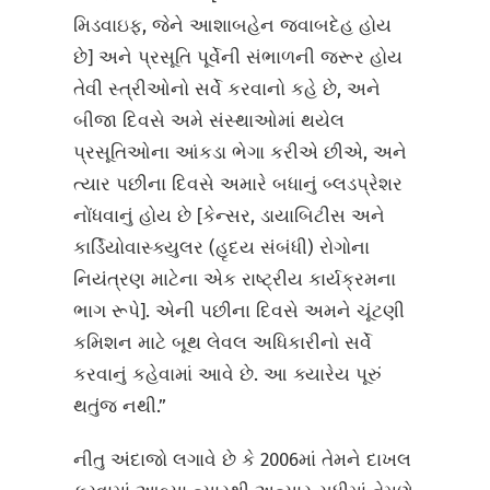
મિડવાઇફ, જેને આશાબહેન જવાબદેહ હોય
છે] અને પ્રસૂતિ પૂર્વેની સંભાળની જરૂર હોય
તેવી સ્ત્રીઓનો સર્વે કરવાનો કહે છે, અને
બીજા દિવસે અમે સંસ્થાઓમાં થયેલ
પ્રસૂતિઓના આંકડા ભેગા કરીએ છીએ, અને
ત્યાર પછીના દિવસે અમારે બધાનું બ્લડપ્રેશર
નોંધવાનું હોય છે [કેન્સર, ડાયાબિટીસ અને
કાર્ડિયોવાસ્ક્યુલર (હૃદય સંબંધી) રોગોના
નિયંત્રણ માટેના એક રાષ્ટ્રીય કાર્યક્રમના
ભાગ રૂપે]. એની પછીના દિવસે અમને ચૂંટણી
કમિશન માટે બૂથ લેવલ અધિકારીનો સર્વે
કરવાનું કહેવામાં આવે છે. આ ક્યારેય પૂરું
થતુંજ નથી.”
નીતુ અંદાજો લગાવે છે કે 2006માં તેમને દાખલ