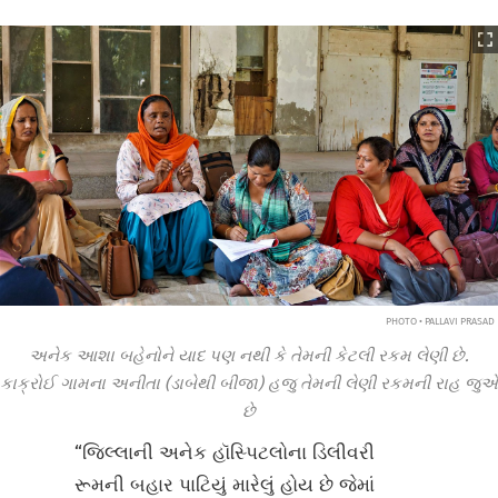
PHOTO • PALLAVI PRASAD
અનેક આશા બહેનોને યાદ પણ નથી કે તેમની કેટલી રકમ લેણી છે.
કાક્રોઈ ગામના અનીતા (ડાબેથી બીજા) હજુ તેમની લેણી રકમની રાહ જુએ
છે
“જિલ્લાની અનેક હૉસ્પિટલોના ડિલીવરી
રૂમની બહાર પાટિયું મારેલું હોય છે જેમાં