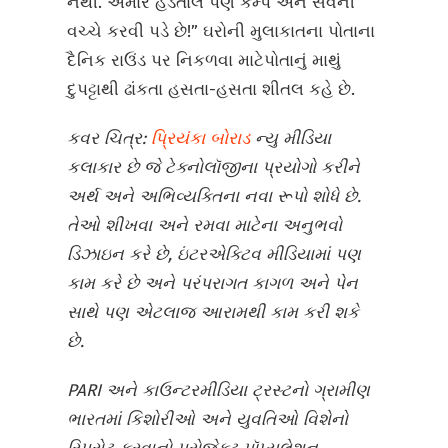
નથી. અમારે હડતાલ પણ કેમ્પ અને સર્વેની
વચ્ચે કરવી પડે છે!” ઘરોની મુલાકાતના પોતાના
દૈનિક રાઉંડ પર નિકળવા માટેપોતાનું માથું
દુપટ્ટાથી ઢાંકતા હસતા-હસતા શીતલ કહે છે.
કવર ચિત્ર:
પ્રિયંકા બોરાડ
ન્યુ મીડિયા
કલાકાર છે જે ટેક્નોલૉજીના પ્રયોગો કરીને
અર્થ અને અભિવ્યક્તિના નવા રૂપો શોધે છે.
તેઓ શીખવા અને રમવા માટેના અનુભવો
ડિઝાઇન કરે છે, ઇંટરએક્ટિવ મીડિયામાં પણ
કામ કરે છે અને પરંપરાગત કાગળ અને પેન
સાથે પણ એટલાજ આરામથી કામ કરી શકે
છે.
PARI અને કાઉન્ટરમીડિયા ટ્રસ્ટનો ગ્રામીણ
ભારતમાં કિશોરીઓ અને યુવતિઓ વિશેનો