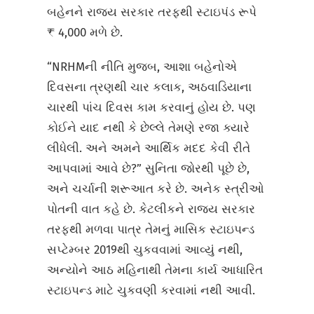
બહેનને રાજ્ય સરકાર તરફથી સ્ટાઇપંડ રૂપે
₹ 4,000 મળે છે.
“NRHMની નીતિ મુજબ, આશા બહેનોએ
દિવસના ત્રણથી ચાર કલાક, અઠવાડિયાના
ચારથી પાંચ દિવસ કામ કરવાનું હોય છે. પણ
કોઈને યાદ નથી કે છેલ્લે તેમણે રજા ક્યારે
લીધેલી. અને અમને આર્થિક મદદ કેવી રીતે
આપવામાં આવે છે?” સુનિતા જોરથી પૂછે છે,
અને ચર્ચાની શરૂઆત કરે છે. અનેક સ્ત્રીઓ
પોતની વાત કહે છે. કેટલીકને રાજ્ય સરકાર
તરફથી મળવા પાત્ર તેમનું માસિક સ્ટાઇપન્ડ
સપ્ટેમ્બર 2019થી ચુકવવામાં આવ્યું નથી,
અન્યોને આઠ મહિનાથી તેમના કાર્ય આધારિત
સ્ટાઇપન્ડ માટે ચુકવણી કરવામાં નથી આવી.