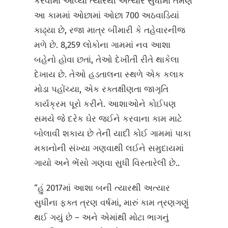
કરવામાં આવ્યા ત્યારથી અત્યાર સુધીમાં તેમણે
આ કામમાં ઓછામાં ઓછા 700 અઠવાડિયાં
કાઢ્યા છે, રજા માત્ર બીમારી કે તહેવારનીજ
મળે છે. 8,259 લોકોના ગામમાં નવ આશા
બહેનો હોવા છતાં, તેઓ દેખીતી રીતે થાકેલા
દેખાય છે. તેઓ હડતાલના સ્થળે એક કલાક
મોડા પહોંચ્યા, એક રક્તક્ષીણતા જાગૃતિ
કાર્યક્રમ પૂરો કરીને. આશાઓને કોઈપણ
સમયે જે દરેક ઘેર જઈને કરવાના કામ માટે
બોલાવી શકાય છે તેની યાદી કોઈ ગામમાં પાકા
મકાનોની સંખ્યા ગણવાથી લઈને સમુદાયમાં
ગાયો અને ભેંસો ગણવા સુધી વિસ્તારેલી છે..
“હું 2017માં આશા બની ત્યારથી અત્યાર
સુધીના ફક્ત ત્રણ વર્ષમાં, મારું કામ ત્રણગણું
થઈ ગયું છે – અને એમાંથી મોટા ભાગનું