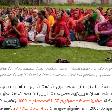
த்தில் சோனிபட் மாவட்ட ஆஷா பணியாளர்கள் ஈடுபட்டுள்ளனர். பணிப் பாத
குறைக்க வேண்டும் போன்ற கோரிக்கைகளை அவர்கள் முன்வைத்துள்ளனர
்தைய பராமரிப்புகளுடன் அரசின் குடும்பக் கட்டுப்பாடு திட்டங்கள
இடைவெளி கடைப்பிடித்தல் போன்றவை குறித்தும் ஆஷா பணியாளர
ஆம் ஆண்டு
1000 குழந்தைகளில் 57 குழந்தைகள் என இறந்த
விக
டுகளால்
2017ஆம் ஆண்டு 33
ஆக குறைத்துள்ளனர். 2005-06 மு