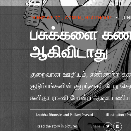
THINGS WE DO
,
WOMEN
,
HEALTHCARE
•
JUN
பசுக்களை கணக்
ஆகிவிடாது
குறைவான ஊதியம், எண்ணற்ற கணக்கெ
குடும்பங்களின் குழந்தைப் பேறு 
சுனிதா ராணி போன்ற ஆஷா பணியாள
Anubha Bhonsle
and
Pallavi Prasad
Illustration :
Pr
Read the story in pictures
Share