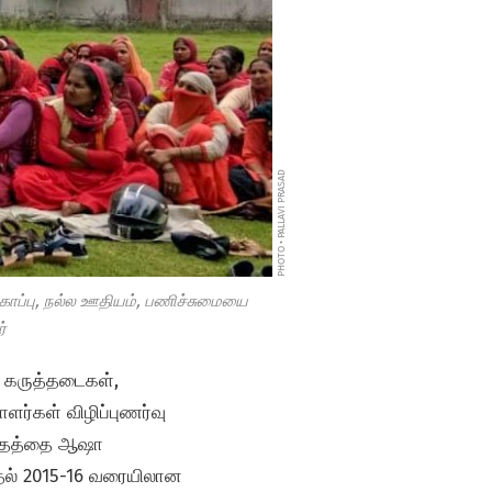
PHOTO • PALLAVI PRASAD
ுகாப்பு, நல்ல ஊதியம், பணிச்சுமையை
்
், கருத்தடைகள்,
்கள் விழிப்புணர்வு
ிதத்தை ஆஷா
தல் 2015-16 வரையிலான