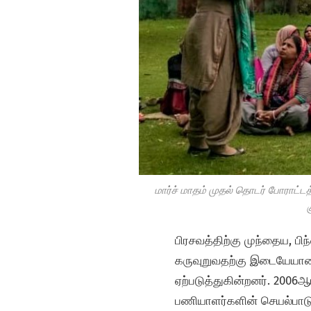
மார்ச் மாதம் முதல் தொடர் போராட்ட
பிரசவத்திற்கு முந்தைய, பிந
கருவுறுவதற்கு இடையேயான 
ஏற்படுத்துகின்றனர். 2006
பணியாளர்களின் செயல்பா