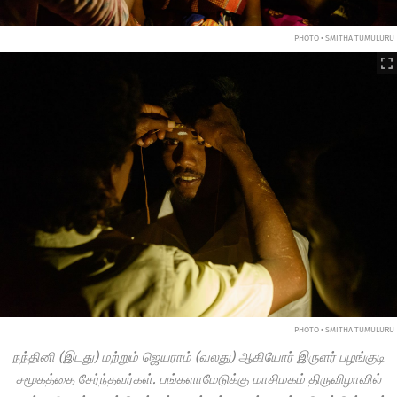
PHOTO • SMITHA TUMULURU
PHOTO • SMITHA TUMULURU
நந்தினி (இடது) மற்றும் ஜெயராம் (வலது) ஆகியோர் இருளர் பழங்குடி
சமூகத்தை சேர்ந்தவர்கள். பங்களாமேடுக்கு மாசிமகம் திருவிழாவில்