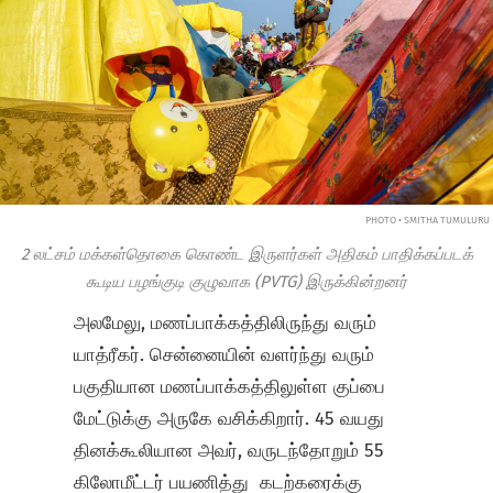
PHOTO • SMITHA TUMULURU
2 லட்சம் மக்கள்தொகை கொண்ட இருளர்கள் அதிகம் பாதிக்கப்படக்
கூடிய பழங்குடி குழுவாக (PVTG) இருக்கின்றனர்
அலமேலு, மணப்பாக்கத்திலிருந்து வரும்
யாத்ரீகர். சென்னையின் வளர்ந்து வரும்
பகுதியான மணப்பாக்கத்திலுள்ள குப்பை
மேட்டுக்கு அருகே வசிக்கிறார். 45 வயது
தினக்கூலியான அவர், வருடந்தோறும் 55
கிலோமீட்டர் பயணித்து கடற்கரைக்கு