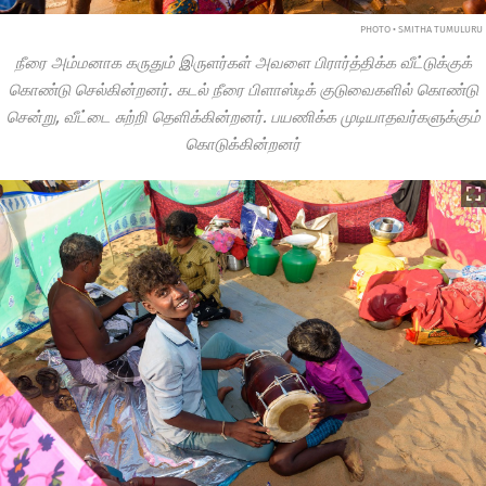
PHOTO • SMITHA TUMULURU
நீரை அம்மனாக கருதும் இருளர்கள் அவளை பிரார்த்திக்க வீட்டுக்குக்
கொண்டு செல்கின்றனர். கடல் நீரை பிளாஸ்டிக் குடுவைகளில் கொண்டு
சென்று, வீட்டை சுற்றி தெளிக்கின்றனர். பயணிக்க முடியாதவர்களுக்கும்
கொடுக்கின்றனர்