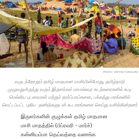
PHOTO • SMITHA TUMULURU
வருடந்தோறும் தமிழ் மாதமான மாசியின்போது, தமிழ்நாடு
முழுவதுமிருந்து வரும் இருளர்கள் மாமல்லபுர கடற்கரைகளில் கூடி
மெல்லிய புடவைகள் மற்றும் தார்ப்பாய்களை, பக்கத்து மரங்களில்
வெட்டப்பட்ட புதிய தண்டுகளுடன் கூடாரங்களை செய்து வசிக்கின்றனர்
இருளர்களின் குழுக்கள் தமிழ் மாதமான
மாசி மாதத்தில் (பிப்ரவரி - மார்ச்)
கன்னியம்மா தெய்வத்தை வணங்க