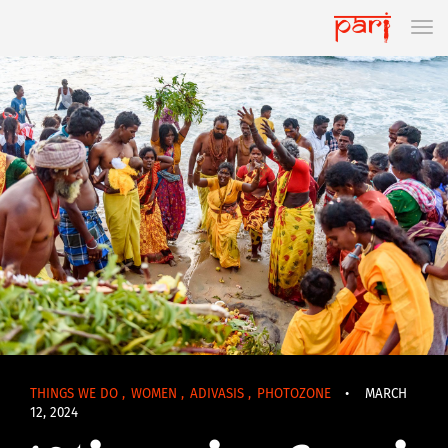
THINGS WE DO
,
WOMEN
,
ADIVASIS
,
PHOTOZONE
•
MARCH
12, 2024