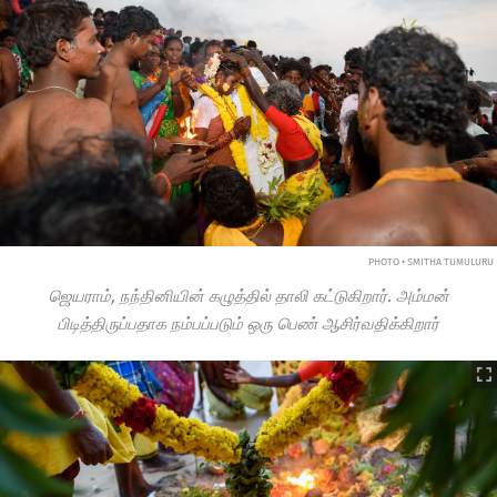
PHOTO • SMITHA TUMULURU
ஜெயராம், நந்தினியின் கழுத்தில் தாலி கட்டுகிறார். அம்மன்
பிடித்திருப்பதாக நம்பப்படும் ஒரு பெண் ஆசிர்வதிக்கிறார்