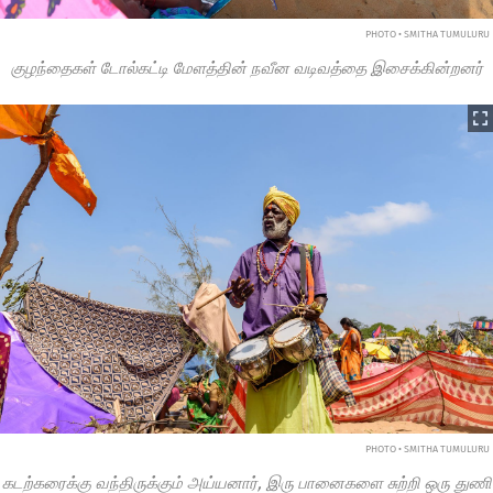
PHOTO • SMITHA TUMULURU
குழந்தைகள் டோல்கட்டி மேளத்தின் நவீன வடிவத்தை இசைக்கின்றனர்
PHOTO • SMITHA TUMULURU
கடற்கரைக்கு வந்திருக்கும் அய்யனார், இரு பானைகளை சுற்றி ஒரு துணி