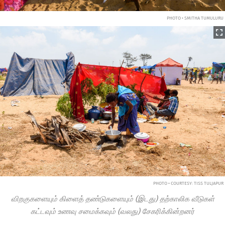
PHOTO • SMITHA TUMULURU
PHOTO • COURTESY: TISS TULJAPUR
விறகுகளையும் கிளைத் தண்டுகளையும் (இடது) தற்காலிக வீடுகள்
கட்டவும் உணவு சமைக்கவும் (வலது) சேகரிக்கின்றனர்