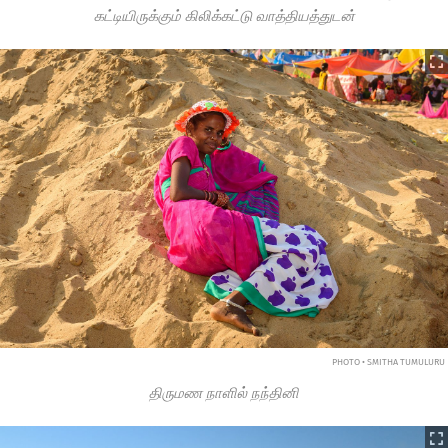
கட்டியிருக்கும் கிலிக்கட்டு வாத்தியத்துடன்
PHOTO • SMITHA TUMULURU
திருமண நாளில் நந்தினி