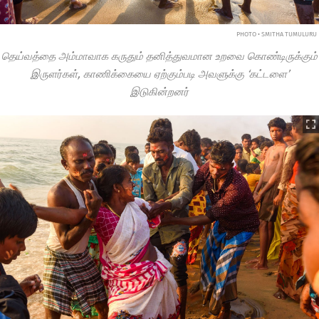
PHOTO • SMITHA TUMULURU
தெய்வத்தை அம்மாவாக கருதும் தனித்துவமான உறவை கொண்டிருக்கும்
இருளர்கள், காணிக்கையை ஏற்கும்படி அவளுக்கு ‘கட்டளை’
இடுகின்றனர்