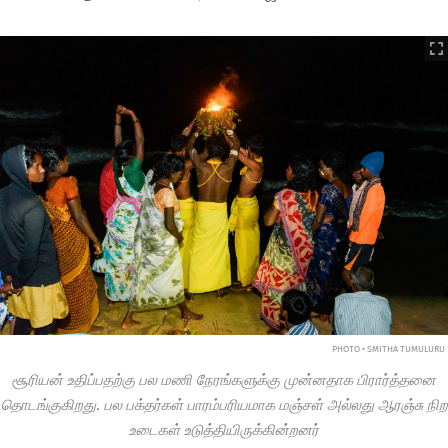
PHOTO • SMITHA TUMULURU
சூரியன் உதிப்பதற்கு பல மணி நேரங்களுக்கு முன்னதாக பிரார்த்தனை
தொடங்குகிறது. பல பக்தர்கள் பாரம்பரியமாக மஞ்சள் அல்லது ஆரஞ்சு நிற
உடைகள் உடுத்தியிருக்கின்றனர்