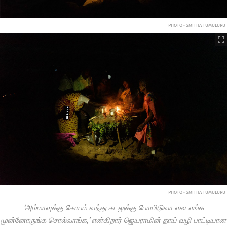
PHOTO • SMITHA TUMULURU
PHOTO • SMITHA TUMULURU
‘அம்மாவுக்கு கோபம் வந்து கடலுக்கு போயிடுவா என எங்க
முன்னோருங்க சொல்வாங்க,’ என்கிறார் ஜெயராமின் தாய் வழி பாட்டியான