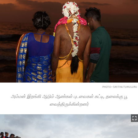
PHOTO • SMITHA TUMULURU
அம்மன் இறங்கி ஆடும் ஆண்கள் புடவைகள் கட்டி, தலைக்கு பூ
வைத்திருக்கின்றனர்