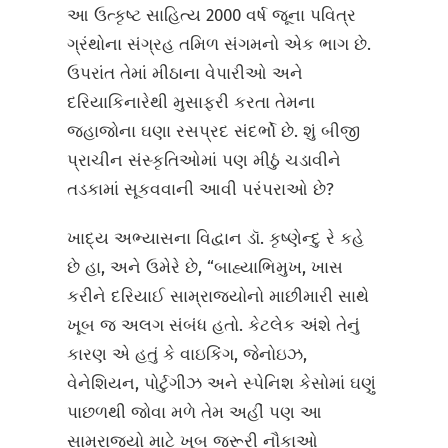
આ ઉત્કૃષ્ટ સાહિત્ય 2000 વર્ષ જૂના પવિત્ર
ગ્રંથોના સંગ્રહ તમિળ સંગમનો એક ભાગ છે.
ઉપરાંત તેમાં મીઠાના વેપારીઓ અને
દરિયાકિનારેથી મુસાફરી કરતા તેમના
જહાજોના ઘણા રસપ્રદ સંદર્ભો છે. શું બીજી
પ્રાચીન સંસ્કૃતિઓમાં પણ મીઠું ચડાવીને
તડકામાં સૂકવવાની આવી પરંપરાઓ છે?
ખાદ્ય અભ્યાસના વિદ્વાન ડૉ. કૃષ્ણેન્દુ રે કહે
છે હા, અને ઉમેરે છે, “બાહ્યાભિમુખ, ખાસ
કરીને દરિયાઈ સામ્રાજ્યોનો માછીમારી સાથે
ખૂબ જ અલગ સંબંધ હતો. કેટલેક અંશે તેનું
કારણ એ હતું કે વાઇકિંગ, જેનોઇઝ,
વેનેશિયન, પોર્ટુગીઝ અને સ્પેનિશ કેસોમાં ઘણું
પાછળથી જોવા મળે તેમ અહીં પણ આ
સામ્રાજ્યો માટે ખૂબ જરૂરી નૌકાઓ