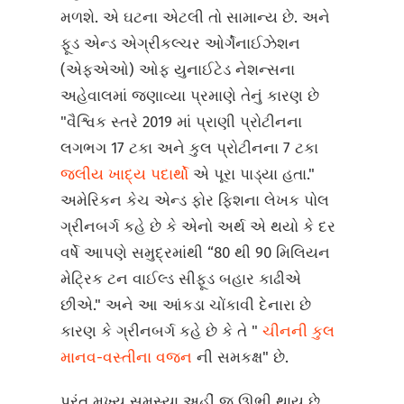
મળશે. એ ઘટના એટલી તો સામાન્ય છે. અને
ફૂડ એન્ડ એગ્રીકલ્ચર ઓર્ગેનાઈઝેશન
(એફએઓ) ઓફ યુનાઈટેડ નેશન્સના
અહેવાલમાં જણાવ્યા પ્રમાણે તેનું કારણ છે
"વૈશ્વિક સ્તરે 2019 માં પ્રાણી પ્રોટીનના
લગભગ 17 ટકા અને કુલ પ્રોટીનના 7 ટકા
જલીય ખાદ્ય પદાર્થો
એ પૂરા પાડ્યા હતા."
અમેરિકન કેચ એન્ડ ફોર ફિશના લેખક પોલ
ગ્રીનબર્ગ કહે છે કે એનો અર્થ એ થયો કે દર
વર્ષે આપણે સમુદ્રમાંથી “80 થી 90 મિલિયન
મેટ્રિક ટન વાઈલ્ડ સીફૂડ બહાર કાઢીએ
છીએ." અને આ આંકડા ચોંકાવી દેનારા છે
કારણ કે ગ્રીનબર્ગ કહે છે કે તે "
ચીનની કુલ
માનવ-વસ્તીના વજન
ની સમકક્ષ" છે.
પરંતુ મુખ્ય સમસ્યા અહીં જ ઊભી થાય છે.