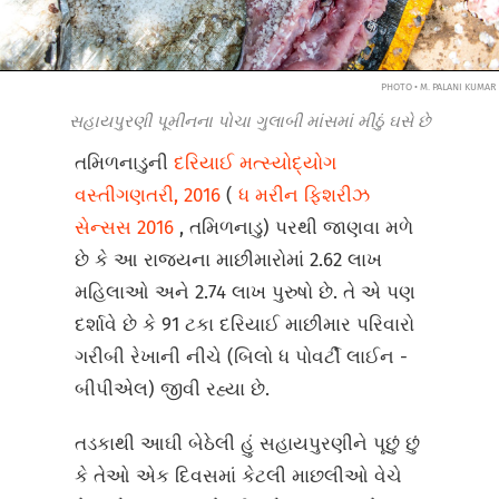
PHOTO • M. PALANI KUMAR
સહાયપુરણી પૂમીનના પોચા ગુલાબી માંસમાં મીઠું ઘસે છે
તમિળનાડુની
દરિયાઈ મત્સ્યોદ્યોગ
વસ્તીગણતરી, 2016
(
ધ મરીન ફિશરીઝ
સેન્સસ 2016
, તમિળનાડુ) પરથી જાણવા મળે
છે કે આ રાજ્યના માછીમારોમાં 2.62 લાખ
મહિલાઓ અને 2.74 લાખ પુરુષો છે. તે એ પણ
દર્શાવે છે કે 91 ટકા દરિયાઈ માછીમાર પરિવારો
ગરીબી રેખાની નીચે (બિલો ધ પોવર્ટી લાઈન -
બીપીએલ) જીવી રહ્યા છે.
તડકાથી આઘી બેઠેલી હું સહાયપુરણીને પૂછું છું
કે તેઓ એક દિવસમાં કેટલી માછલીઓ વેચે