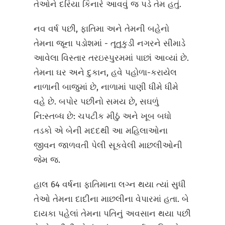
તેઓને દરિયા કિનારે આવવું જ પડે તેમ હતું.
નવ વર્ષ પછી, ફાતિમા અને તેમની બહેનો
તેમના જૂના પડોશમાં - તૂતુકુડી નગરને સીમાડે
આવેલા વિસ્તાર તરઇસ્પુરમમાં પાછાં આવ્યાં છે.
તેમના ઘર અને દુકાન, હવે પહોળા-કરાયેલ
નાળાની બાજુમાં છે, નાળામાં પાણી ધીમે ધીમે
વહે છે. બપોર પછીનો સમય છે, સઘળું
નિ:સ્તબ્ધ છે: ચપટીક મીઠું અને ખૂબ બધો
તડકો એ બેની મદદથી આ મહિલાઓના
જીવન જાળવતી પેલી સૂકવેલી માછલીઓની
જેમ જ.
હાલ 64 વર્ષના ફાતિમાના લગ્ન થયા ત્યાં સુધી
તેઓ તેમના દાદીના માછલીના વેપારમાં હતા. બે
દાયકા પહેલાં તેમના પતિનું અવસાન થયા પછી