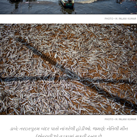
PHOTO • M. PALANI KUMAR
PHOTO • M. PALANI KUMAR
ડાબે: તરઇસ્પુરમ બંદર પાસે નાંગરેલી હોડીઓ. જમણે: નેતિલી મીન
(એન્ચવીઝ) તડકામાં સૂકવી રહ્યા છે