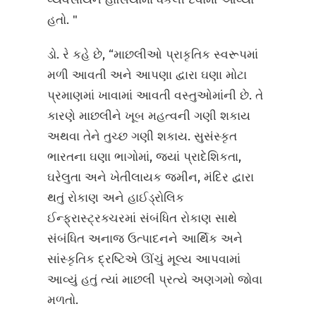
હતો. "
ડો. રે કહે છે, “માછલીઓ પ્રાકૃતિક સ્વરૂપમાં
મળી આવતી અને આપણા દ્વારા ઘણા મોટા
પ્રમાણમાં ખાવામાં આવતી વસ્તુઓમાંની છે. તે
કારણે માછલીને ખૂબ મહત્વની ગણી શકાય
અથવા તેને તુચ્છ ગણી શકાય. સુસંસ્કૃત
ભારતના ઘણા ભાગોમાં, જ્યાં પ્રાદેશિકતા,
ઘરેલુતા અને ખેતીલાયક જમીન, મંદિર દ્વારા
થતું રોકાણ અને હાઈડ્રોલિક
ઈન્ફ્રાસ્ટ્રક્ચરમાં સંબંધિત રોકાણ સાથે
સંબંધિત અનાજ ઉત્પાદનને આર્થિક અને
સાંસ્કૃતિક દ્રષ્ટિએ ઊંચું મૂલ્ય આપવામાં
આવ્યું હતું ત્યાં માછલી પ્રત્યે અણગમો જોવા
મળતો.