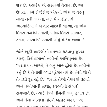
શકે છે. ક્યારેક એ સસ્તામાં વેચાય છે. આ
ઉપરાંત તમે રોજેરોજ એકની એક જ વસ્તુ
ખાવા નથી માગતા, ખરું કે નહીં? તમે
અઠવાડિયામાં બે વાર માછલી ખાઓ, તો એક
દિવસ તમે બિરયાની, બીજે દિવસે સાંભાર,
રસમ, સોયા બિરિયાની એવું કંઈક ખાશો...”
જોકે સૂકી માછલીનો વપરાશ ઘટવાનું મુખ્ય
કારણ વિરોધાભાસી તબીબી અભિપ્રાય છે.
“કરવાડ ન ખાઓ, તે બહુ ખારું હોય છે. તબીબો
કહે છે કે તેનાથી બ્લડ પ્રેશર વધે છે. તેથી લોકો
તેનાથી દૂર રહે છે." જ્યારે તેઓ વેપારમાં ઘટાડો
અને તબીબોની સલાહ (વચ્ચેનો સંબંધ)
સમજાવે છે, ત્યારે તેઓ ધીમેથી માથું હલાવે છે,
અને તેના નીચલા હોઠને બહાર કાઢે છે. એ