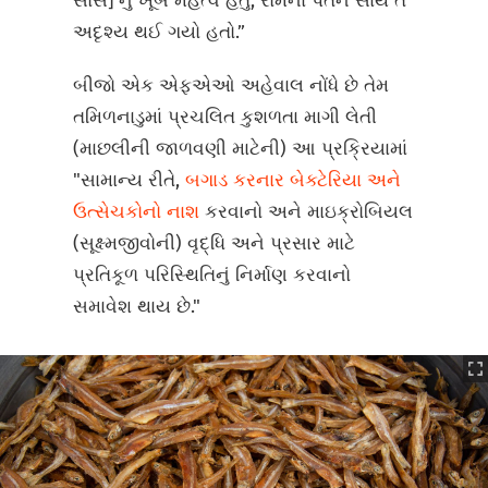
સોસ] નું ખૂબ મહત્વ હતું, રોમના પતન સાથે તે
અદૃશ્ય થઈ ગયો હતો.”
બીજો એક એફએઓ અહેવાલ નોંધે છે તેમ
તમિળનાડુમાં પ્રચલિત કુશળતા માગી લેતી
(માછલીની જાળવણી માટેની) આ પ્રક્રિયામાં
"સામાન્ય રીતે,
બગાડ કરનાર બેક્ટેરિયા અને
ઉત્સેચકોનો નાશ
કરવાનો અને માઇક્રોબિયલ
(સૂક્ષ્મજીવોની) વૃદ્ધિ અને પ્રસાર માટે
પ્રતિકૂળ પરિસ્થિતિનું નિર્માણ કરવાનો
સમાવેશ થાય છે."