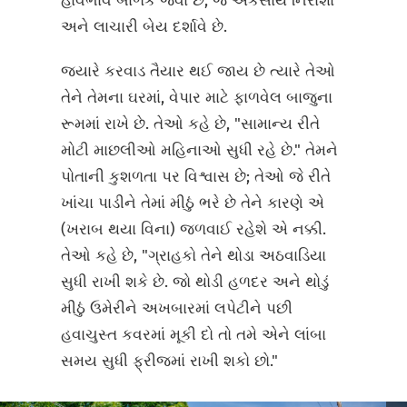
હાવભાવ બાળક જેવા છે, જે એકસાથે નિરાશા
અને લાચારી બેય દર્શાવે છે.
જ્યારે કરવાડ તૈયાર થઈ જાય છે ત્યારે તેઓ
તેને તેમના ઘરમાં, વેપાર માટે ફાળવેલ બાજુના
રૂમમાં રાખે છે. તેઓ કહે છે, "સામાન્ય રીતે
મોટી માછલીઓ મહિનાઓ સુધી રહે છે." તેમને
પોતાની કુશળતા પર વિશ્વાસ છે; તેઓ જે રીતે
ખાંચા પાડીને તેમાં મીઠું ભરે છે તેને કારણે એ
(ખરાબ થયા વિના) જળવાઈ રહેશે એ નક્કી.
તેઓ કહે છે, "ગ્રાહકો તેને થોડા અઠવાડિયા
સુધી રાખી શકે છે. જો થોડી હળદર અને થોડું
મીઠું ઉમેરીને અખબારમાં લપેટીને પછી
હવાચુસ્ત કવરમાં મૂકી દો તો તમે એને લાંબા
સમય સુધી ફ્રીજમાં રાખી શકો છો."