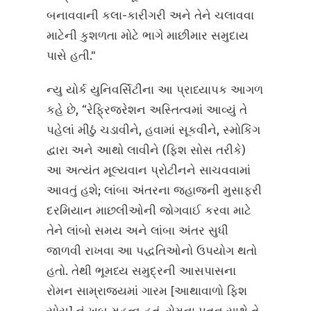
બનાવવાની કલા-કારીગરી અને તેને ચલાવવા
માટેની કુશળતા મોટે ભાગે માછીમાર સમુદાય
પાસે હતી."
ન્યુ યોર્ક યુનિવર્સિટીના આ પ્રાધ્યાપક આગળ
કહે છે, “રેફ્રિજરેશન અસ્તિત્વમાં આવ્યું તે
પહેલાં મીઠું ચડાવીને, હવામાં સૂકવીને, સ્મોકિંગ
દ્વારા અને આથો લાવીને (ફિશ સોસ તરીકે)
આ અત્યંત મૂલ્યવાન પ્રોટીનને સાચવવામાં
આવતું હશે; લાંબા અંતરના જહાજની મુસાફરી
દરમિયાન માછલીઓની જોગવાઈ કરવા માટે
તેને લાંબો સમય અને લાંબા અંતર સુધી
જાળવી રાખવા આ પદ્ધતિઓનો ઉપયોગ થતો
હતો. તેથી ભૂમધ્ય સમુદ્રની આસપાસના
રોમન સામ્રાજ્યમાં ગારમ [આથાવાળો ફિશ