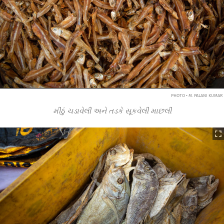
PHOTO • M. PALANI KUMAR
મીઠું ચડાવેલી અને તડકે સૂકવેલી માછલી