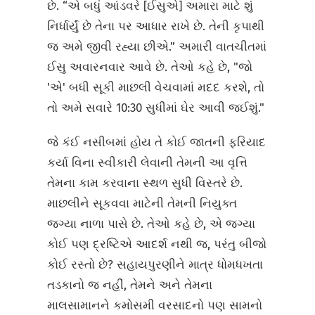
છે. “એ બધું આંડવરે [ઈસુએ] અમારા માટે શું
નિર્ધાર્યું છે તેના પર આધાર રાખે છે. તેની કૃપાથી
જ અમે જીવી રહ્યા છીએ.” અમારી વાતચીતમાં
ઈસુ અવારનવાર આવે છે. તેઓ કહે છે, "જો
'એ' બધી સૂકી માછલી વેચવામાં મદદ કરશે, તો
તો અમે સવારે 10:30 સુધીમાં ઘેર આવી જઈશું."
જે કંઈ નસીબમાં હોય તે કોઈ જાતની ફરિયાદ
કર્યા વિના સ્વીકારી લેવાની તેમની આ વૃત્તિ
તેમના કામ કરવાના સ્થળ સુધી વિસ્તરે છે.
માછલીને સૂકવવા માટેની તેમની નિયુક્ત
જગ્યા નાળા પાસે છે. તેઓ કહે છે, એ જગ્યા
કોઈ પણ દ્રષ્ટિએ આદર્શ નથી જ, પરંતુ બીજો
કોઈ રસ્તો છે? સહાયપુરણીને માત્ર ધોમધખતા
તડકાનો જ નહીં, તેમને અને તેમના
માલસામાનને કમોસમી વરસાદનો પણ સામનો