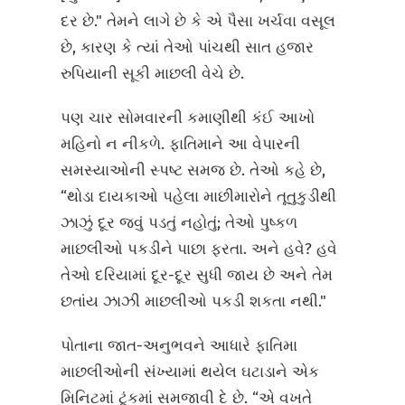
દર છે." તેમને લાગે છે કે એ પૈસા ખર્ચવા વસૂલ
છે, કારણ કે ત્યાં તેઓ પાંચથી સાત હજાર
રુપિયાની સૂકી માછલી વેચે છે.
પણ ચાર સોમવારની કમાણીથી કંઈ આખો
મહિનો ન નીકળે. ફાતિમાને આ વેપારની
સમસ્યાઓની સ્પષ્ટ સમજ છે. તેઓ કહે છે,
“થોડા દાયકાઓ પહેલા માછીમારોને તૂતુકુડીથી
ઝાઝું દૂર જવું પડતું નહોતું; તેઓ પુષ્કળ
માછલીઓ પકડીને પાછા ફરતા. અને હવે? હવે
તેઓ દરિયામાં દૂર-દૂર સુધી જાય છે અને તેમ
છતાંય ઝાઝી માછલીઓ પકડી શકતા નથી."
પોતાના જાત-અનુભવને આધારે ફાતિમા
માછલીઓની સંખ્યામાં થયેલ ઘટાડાને એક
મિનિટમાં ટૂંકમાં સમજાવી દે છે. “એ વખતે