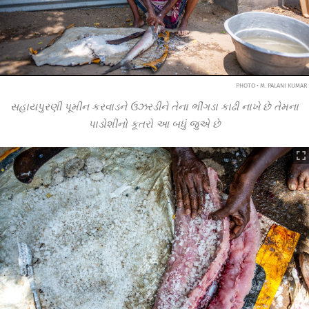
PHOTO • M. PALANI KUMAR
સહાયપુરણી પૂમીન કરવાડને ઉઝરડીને તેના ભીંગડા કાઢી નાખે છે તેમના
પાડોશીનો કૂતરો આ બધું જુએ છે