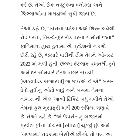
કરે છે. તેઓ છેક નજીકના બ્લોક્સ અને
જિલ્લાઓના ગામડાઓ સુધી જાય છે.
તેઓ કહે છે, “કોરોના પહેલા અમે થિરુનલવેલી
રોડ પરના, તિરુચેન્દુર રોડ પરના ગામોમાં જતા."
ફાતિમાના હાથ હવામાં એ પ્રદેશનો નકશો
દોરી રહે છે, જ્યારે પારીની ટીમ તેમને ઓગસ્ટ
2022 માં મળી હતી. છેલ્લા કેટલાક વખતથી હવે
અમે દર સોમવારે ઈરલ નગર સન્ડઈ
[અઠવાડિક બજારમાં] જ જઈએ છીએ." બસ-
ડેપો સુધીનું ઓટો ભાડું અને બસમાં તેમના
તાગારા ની એક આખી ટિકિટ બધું મળીને તેઓ
તેમનો કુલ મુસાફરી ખર્ચ 200 રુપિયા ગણાવે
છે. તેઓ કહે છે, “એ ઉપરાંત હું બજારમાં
પ્રવેશ ફીના પાંચસો [રુપિયા] ચૂકવું છું. અમે
[ખુલ્લામાં] તડકામાં બેસીએ છીએ, તો પણ આ