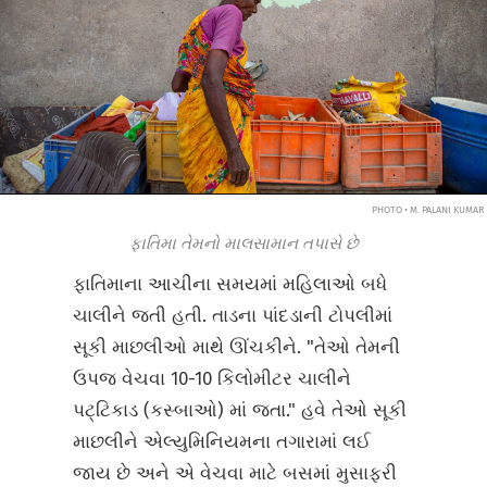
PHOTO • M. PALANI KUMAR
ફાતિમા તેમનો માલસામાન તપાસે છે
ફાતિમાના આચીના સમયમાં મહિલાઓ બધે
ચાલીને જતી હતી. તાડના પાંદડાની ટોપલીમાં
સૂકી માછલીઓ માથે ઊંચકીને. "તેઓ તેમની
ઉપજ વેચવા 10-10 કિલોમીટર ચાલીને
પટ્ટિકાડ (કસ્બાઓ) માં જતા." હવે તેઓ સૂકી
માછલીને એલ્યુમિનિયમના તગારામાં લઈ
જાય છે અને એ વેચવા માટે બસમાં મુસાફરી