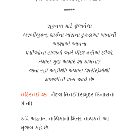
*****
સૂકવવા માટે ફેલાવેલા
ચરબીયુક્ત, શાર્કના માંસના ટુકડાઓ ખાવાની
આશાએ આવતા
પક્ષીઓના ટોળાનો અમે પીછો કરીએ છીએ.
તમારા ગુણ અમારે શા કામના?
જતા રહો અહીંથી! અમારા (શરીર)માંથી
માછલીની વાસ આવે છે!
નટ્રિનઈ 45
, નૈદલ તિનઈ (સમુદ્ર કિનારાના
ગીતો)
કવિ અજ્ઞાત. નાયિકાનો મિત્ર નાયકને આ
મુજબ કહે છે.