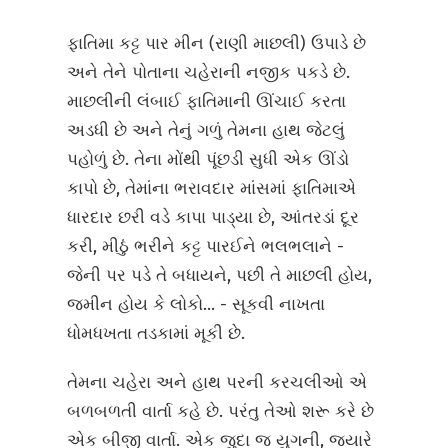
ફાતિમા કટ્ટ પાર મીન (રાણી માછલી) ઉપાડે છે
અને તેને પોતાના ચહેરાની નજીક પકડે છે.
માછલીની લંબાઈ ફાતિમાની ઊંચાઈ કરતા
અડધી છે અને તેનું ગળું તેમના હાથ જેટલું
પહોળું છે. તેના મોંથી પૂંછડી સુધી એક ઊંડો
કાપો છે, તેમાંના ભરાવદાર માંસમાં ફાતિમાએ
ધારદાર છરી વડે કાપા પાડ્યા છે, આંતરડાં દૂર
કરી, મીઠું ભરીને કટ્ટ પારઈને ભલભલાને -
જેની પર પડે તે બધાયને, પછી તે માછલી હોય,
જમીન હોય કે લોકો... - સૂકવી નાખતા
ધોમધખતા તડકામાં મૂકી છે.
તેમના ચહેરા અને હાથ પરની કરચલીઓ એ
બળબળતી વાર્તા કહે છે. પરંતુ તેઓ શરૂ કરે છે
એક બીજી વાર્તા. એક જુદા જ યુગની, જ્યારે