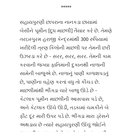
*****
સહાયપુરણી છાપરાના નાનકડા છાયામાં
બેસીને પૂમીન [દૂધ માછલી] તૈયાર કરે છે. તેમણે
તરઇસ્પુરમ હરાજી કેન્દ્રમાંથી 300 રુપિયામાં
ખરીદેલી ત્રણ કિલોની માછલી પર તેમની છરી
ઉઝરડા કરે છે - સરર, સરર, સરર. તેમની કામ
કરવાની જગ્યા ફાતિમાની દુકાનથી નાળાની
સામેની બાજુએ છે. નાળાનું પાણી કાળાશપડતું
છે, પાણીના વહેણ કરતાં વધુ તો કીચડ છે.
માછલીમાંથી ભીંગડા ચારે બાજુ ઊડે છે -
કેટલાક પૂમીન માછલીની આસપાસ પડે છે,
અને કેટલાક ઊંચે ઊડી, તડકામાં ચમકીને બે
ફીટ દૂર મારી ઉપર પડે છે. ભીંગડા મારા ડ્રેસને
અથડાય છે ત્યારે સહાયપુરણી ઊંચું જોઈને