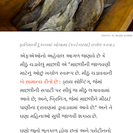
PHOTO • M. PALANI KUMAR
ફાતિમાની દુકાનમાં ખોખામાં (કન્ટેનરમાં) રાખેલ કરવાડ
એફએઓનો અહેવાલ આગળ જણાવે છે કે
મીઠું ચડાવેલું માછલી એ “માછલીની જાળવણી
માટેનું ઓછું ખર્ચાળ સ્વરૂપ છે. મીઠું ચડાવવાની
બે સામાન્ય રીતો છે
: ડ્રાય સોલ્ટિંગ, જેમાં
માછલીની સપાટી પર સીધું જ મીઠું લગાવવામાં
આવે છે; અને, બ્રિનિંગ, જેમાં માછલીને મીઠા/
પાણીના દ્રાવણમાં ડૂબાડવામાં આવે છે.” અને તે
ઘણા મહિનાઓ સુધી જાળવી શકાય છે.
ઘણો જૂનો ભૂતકાળ હોવા છતાં અને પ્રોટીનનો