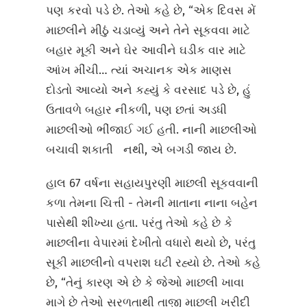
પણ કરવો પડે છે. તેઓ કહે છે, “એક દિવસ મેં
માછલીને મીઠું ચડાવ્યું અને તેને સૂકવવા માટે
બહાર મૂકી અને ઘેર આવીને ઘડીક વાર માટે
આંખ મીંચી… ત્યાં અચાનક એક માણસ
દોડતો આવ્યો અને કહ્યું કે વરસાદ પડે છે, હું
ઉતાવળે બહાર નીકળી, પણ છતાં અડધી
માછલીઓ ભીંજાઈ ગઈ હતી. નાની માછલીઓ
બચાવી શકાતી નથી, એ બગડી જાય છે.
હાલ 67 વર્ષના સહાયપુરણી માછલી સૂકવવાની
કળા તેમના ચિત્તી - તેમની માતાના નાના બહેન
પાસેથી શીખ્યા હતા. પરંતુ તેઓ કહે છે કે
માછલીના વેપારમાં દેખીતો વધારો થયો છે, પરંતુ
સૂકી માછલીનો વપરાશ ઘટી રહ્યો છે. તેઓ કહે
છે, “તેનું કારણ એ છે કે જેઓ માછલી ખાવા
માગે છે તેઓ સરળતાથી તાજી માછલી ખરીદી