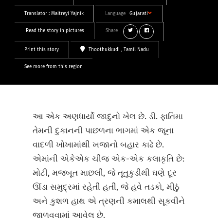
Translator :
Maitreyi Yajnik
Language
Gujarati
Read the story in pictures
Share
Print this story
Thoothukkudi
, Tamil Nadu
See more from this region
આ એક અણધાર્યો જાદુનો ખેલ છે. ડી. ફાતિમા
તેમની દુકાનની પાછળના ભાગમાં એક જૂના
વાદળી ખોખામાંથી ખજાનો બહાર કાઢે છે.
એમાંની એકેએક ચીજ એક-એક કલાકૃતિ છે:
મોટી, મજબૂત માછલી, જે તૂતુકુડીથી ઘણે દૂર
ઊંડા સમુદ્રમાં રહેતી હતી, જે હવે તડકો, મીઠું
અને કુશળ હાથ એ ત્રણની કમાલથી સૂકવીને
જાળવવામાં આવેલ છે.