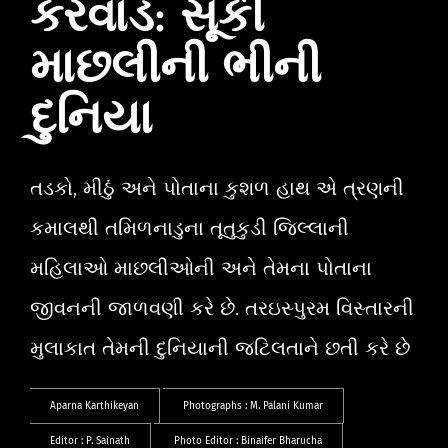
કરવાડ: સૂકી
માછલીની ભીની
દુનિયા
તડકો, મીઠું અને પોતાના કુશળ હાથ એ ત્રણની
કમાલથી તમિળનાડુના તૂતુકુડી જિલ્લાની
મહિલાઓ માછલીઓની અને તેમના પોતાના
જીવનની જાળવણી કરે છે. તરઇસ્પુરમ વિસ્તારની
મુલાકાત તેમની દુનિયાની જટિલતાને છતી કરે છે
Aparna Karthikeyan
Photographs :
M. Palani Kumar
Editor :
P. Sainath
Photo Editor :
Binaifer Bharucha