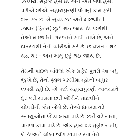
ઝડપથી સહજ હસે છે. અને અમે બધા હસી
પડીએ છીએ. સહાયપુરણી પોતાનું કામ ફરી
શરૂ કરે છે. બે સુઘડ કટ અને માછલીની
ઝાલર (ફિન્સ) છૂટી થઈ જાય છે. પછીથી
તેઓ માછલીની ગરદનને કાપી નાખે છે, અને
દાતરડાથી તેની ચીરીઓ કરે છે. છ વખત - થડ,
થડ, થડ - અને માથું છૂટું થઈ જાય છે.
તેમની પાછળ બાંધેલો એક સફેદ કૂતરો આ બધું
જુએ છે, તેની જીભ ગરમીમાં મ્હોંની બહાર
લબડી રહી છે. એ પછી સહાયપુરણી આંતરડાને
દૂર કરી માંસમાં છરી ભોંકીને માછલીને
ચોપડીની જેમ ખોલે છે. તેઓ દાતરડા વડે
સ્નાયુઓમાં ઊંડા ખાંચા પાડે છે. છરી વડે નાના,
પાતળા કાપા પાડે છે. એક હાથ વડે મુઠ્ઠીભર મીઠું
લે છે અને લાંબા ઊંડા કાપા ભરતા તેને