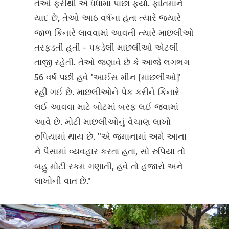
તેઓ ફરીથી એ ધંધામાં પાછા ફર્યા. ફાતિમાને
યાદ છે, તેઓ આઠ વર્ષના હતા ત્યારે જ્યારે
જાળ કિનારે લાવવામાં આવતી ત્યારે માછલીઓ
તરફડતી હતી - પકડેલી માછલીઓ એટલી
તાજી રહેતી. તેઓ જણાવે છે કે આજે લગભગ
56 વર્ષ પછી હવે 'આઈસ મીન [માછલીઓ]'
રહી ગઈ છે. માછલીઓને પેક કરીને કિનારે
લઈ આવવા માટે બોટમાં બરફ લઈ જવામાં
આવે છે. મોટી માછલીઓનું વેચાણ લાખો
રુપિયામાં થાય છે. "એ જમાનામાં અમે આના
ને પૈસામાં વ્યવહાર કરતા હતા, સો રુપિયા તો
બહુ મોટી રકમ ગણાતી, હવે તો હજારો અને
લાખોની વાત છે."