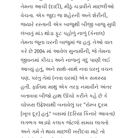
તેમના આચી (દાદી), મીઠું ચડાવીને માછલીઓ
વેચતા. એક જુદા જ શહેરની અને શેરીની,
જ્યારે રસ્તાની એક બાજુથી બીજી બાજુ સુધી
લંબાતું માંડ થોડા ફૂટ પહોળું નાળું (કેનાલ)
તેમના જૂના ઘરની બાજુમાં જ હતું. તેઓ વાત
કરે છે 2004 માં આવેલ સુનામીની, જે તેમના
જીવનમાં કીચડ અને નાળાનું ગંદુ પાણી લઈ
આવ્યું હતું, અને સાથે-સાથે નવા ઘરનું વચન
પણ. પરંતુ તેમાં (નવા ઘરમાં) એક સમસ્યા
હતી. ફાતિમા માથું એક તરફ નમાવીને અંતર
બતાવવા બીજો હાથ ઊંચો કરીને કહે છે કે
ચોક્કસ ઉદ્દેશ્યથી બનાવેલું ઘર “રોમ્બ દૂરમ
[ખૂબ દૂર] હતું." બસમાં (દરિયા કિનારે આવતા)
લગભગ અડધો કલાક જેટલો સમય લાગતો
અને ગમે તે થાય માછલી ખરીદવા માટે તો