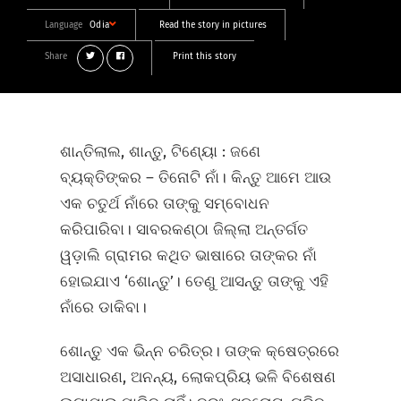
Language
Odia
Read the story in pictures
Share
Print this story
ଶାନ୍ତିଲାଲ, ଶାନ୍ତୁ, ଟିଣ୍ୟୋ : ଜଣେ
ବ୍ୟକ୍ତିଙ୍କର – ତିନୋଟି ନାଁ। କିନ୍ତୁ ଆମେ ଆଉ
ଏକ ଚତୁର୍ଥ ନାଁରେ ତାଙ୍କୁ ସମ୍ବୋଧନ
କରିପାରିବା। ସାବରକଣ୍ଠା ଜିଲ୍ଲା ଅନ୍ତର୍ଗତ
ୱଡ଼ାଲି ଗ୍ରାମର କଥିତ ଭାଷାରେ ତାଙ୍କର ନାଁ
ହୋଇଯାଏ ‘ଶୋନ୍ତୁ’। ତେଣୁ ଆସନ୍ତୁ ତାଙ୍କୁ ଏହି
ନାଁରେ ଡାକିବା।
ଶୋନ୍ତୁ ଏକ ଭିନ୍ନ ଚରିତ୍ର। ତାଙ୍କ କ୍ଷେତ୍ରରେ
ଅସାଧାରଣ, ଅନନ୍ୟ, ଲୋକପ୍ରିୟ ଭଳି ବିଶେଷଣ