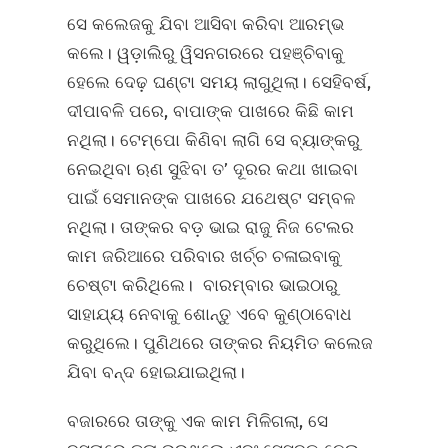
ସେ କଲେଜକୁ ଯିବା ଆସିବା କରିବା ଆରମ୍ଭ
କଲେ। ୱଡ଼ାଲିରୁ ୱିସନଗରରେ ପହଞ୍ଚିବାକୁ
ହେଲେ ଦେଢ଼ ଘଣ୍ଟା ସମୟ ଲାଗୁଥିଲା। ସେହିବର୍ଷ,
ଦୀପାବଳି ପରେ, ବାପାଙ୍କ ପାଖରେ କିଛି କାମ
ନଥିଲା। ଟେମ୍ପୋ କିଣିବା ଲାଗି ସେ ବ୍ୟାଙ୍କରୁ
ନେଇଥିବା ଋଣ ସୁଝିବା ତ’ ଦୂରର କଥା ଖାଇବା
ପାଇଁ ସେମାନଙ୍କ ପାଖରେ ଯଥେଷ୍ଟ ସମ୍ବଳ
ନଥିଲା। ତାଙ୍କର ବଡ଼ ଭାଇ ରାଜୁ ନିଜ ଟେଲର
କାମ ଜରିଆରେ ପରିବାର ଖର୍ଚ୍ଚ ଚଳାଇବାକୁ
ଚେଷ୍ଟା କରିଥିଲେ। ବାରମ୍ବାର ଭାଇଠାରୁ
ସାହାଯ୍ୟ ନେବାକୁ ଶୋନ୍ତୁ ଏବେ କୁଣ୍ଠାବୋଧ
କରୁଥିଲେ। ପୁଣିଥରେ ତାଙ୍କର ନିୟମିତ କଲେଜ
ଯିବା ବନ୍ଦ ହୋଇଯାଇଥିଲା।
ବଜାରରେ ତାଙ୍କୁ ଏକ କାମ ମିଳିଗଲା, ସେ