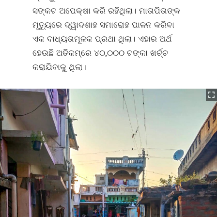
ସଙ୍କଟ ଅପେକ୍ଷା କରି ରହିଥିଲା। ମାତାପିତାଙ୍କ
ମୃତ୍ୟୁରେ ଦ୍ୱାଦଶାହ ସମାରୋହ ପାଳନ କରିବା
ଏକ ବାଧ୍ୟତାମୂଳକ ପ୍ରଥା ଥିଲା। ଏହାର ଅର୍ଥ
ହେଉଛି ଅତିକମ୍‌ରେ ୪୦,୦୦୦ ଟଙ୍କା ଖର୍ଚ୍ଚ
କରାଯିବାକୁ ଥିଲା।