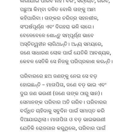
ଲଗାଯାଇ ପାରିବ ନାହିଁ। ବରଂ, ସଚ୍ଚୋଟ, ଗରିବ,
ପଛୁଆ କିମ୍ବା ଦଳିତ ବୋଲି ତାଙ୍କୁ ଆମ
କହିପାରିବା। ତାଙ୍କର ଚରିତ୍ର ସହନଶୀଳ,
ସଂଘର୍ଷପୂର୍ଣ୍ଣ ଏବଂ ଦିଗହରା ଭଳି ଲାଗେ।
ବେଳେବେଳେ ଶୋନ୍ତୁ ସମ୍ପୂର୍ଣ୍ଣ ଭାବେ
ଅସ୍ତିତ୍ୱହୀନ ଲାଗିଥାନ୍ତି। ଅନ୍ୟ ସମୟରେ,
ଜଣେ ସାଧାରଣ ଲୋକ ପାଇଁ ଯେତିକି ଆବଶ୍ୟକ,
କେବଳ ସେତିକି ସେ ନିଜକୁ ପରିପ୍ରକାଶ କରନ୍ତି।
ପରିବାରରେ ଛଅ ଜଣଙ୍କୁ ନେଇ ସେ ବଡ଼
ହୋଇଛନ୍ତି – ମାତାପିତା, ଜଣେ ବଡ଼ ଭାଇ ଏବଂ
ଦୁଇ ଜଣ ଭଉଣୀ (ଜଣେ ତାଙ୍କ ଠାରୁ ସାନ)।
ସେମାନଙ୍କ ପରିବାର ଅତି ଗରିବ। ପରିବାରର
ବର୍ଦ୍ଧିତ ଚାହିଦାକୁ ସବୁଦିନ ପାଇଁ ସମାପ୍ତ କରି
ଦିଆଯାଇଥିଲା। ମାତାପିତା ଓ ବଡ଼ ଭାଇଭଉଣୀ
ଯେତିକି ରୋଜଗାର କରୁଥିଲେ, ପରିବାର ପାଇଁ