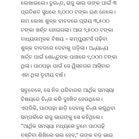
ଲେଖାଇଲେ। ତୁରନ୍ତ, ରାଜୁ ଭାଇ ତାଙ୍କ ପାଇଁ ୩
ପ୍ରତିଶତ ସୁଧରେ ୭,୦୦୦ ଟଙ୍କା ଋଣ ନେଲେ।
ନାମ ଲେଖା ଶୁଳ୍କ ବାବଦରେ ପ୍ରାୟ ୩,୫୦୦
ଟଙ୍କା ଖର୍ଚ୍ଚ ହୋଇଗଲା। ଆଉ ୨,୫୦୦ ଟଙ୍କା
ବାଧ୍ୟତାମୂଳକ ବିଷୟ – କମ୍ପ୍ୟୁଟର୍ସ ପଢ଼ିବା
ଶୁଳ୍କ ବାବଦରେ ଦେବାକୁ ପଡ଼ିଲା। ଅନ୍ୟାନ୍ୟ
ଖର୍ଚ୍ଚ ପାଇଁ ଶୋନ୍ତୁଙ୍କ ପାଖରେ ୧,୦୦୦ ଟଙ୍କା
ଥିଲା। ପାଠପଢ଼ା ପାଇଁ ସେ ୱିସନଗର ଆସିବାର
ଏହା ଥିଲା ତୃତୀୟ ବର୍ଷ।
ସବୁବେଳେ, ସେ ନିଜ ପରିବାରର ଆର୍ଥିକ ସମସ୍ୟା
ବିଷୟରେ ଚିନ୍ତା କରି ଦୁଃଖିତ ହେଉଥିଲେ।
ଏପରିକି, ପାଠପଢ଼ା ଛାଡ଼ି ଦେବାକୁ ଚିନ୍ତା କରୁଥିବା
ସମ୍ପର୍କରେ ରାଜୁ ଭାଇଙ୍କୁ ସେ କହିଥିଲେ।
‘‘ଆର୍ଥିକ ସମସ୍ୟା ମଧ୍ୟରେ ତୁମେ ପାଠପଢ଼ି
ବଞ୍ଚିବା ଶିଖିଲେ ଭଲ ହେବ,’’ ତାଙ୍କ ବଡ଼ ଭାଇ