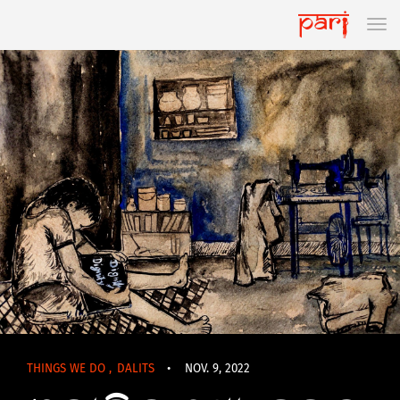
THINGS WE DO
,
DALITS
•
NOV. 9, 2022