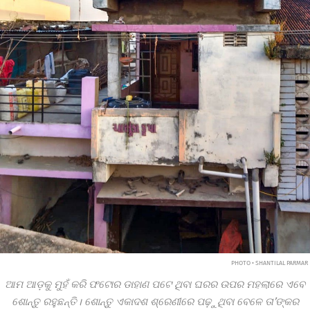
PHOTO • SHANTILAL PARMAR
ଆମ ଆଡ଼କୁ ମୁହଁ କରି ଫଟୋର ଡାହାଣ ପଟେ ଥିବା ଘରର ଉପର ମହଲାରେ ଏବେ
ଶୋନ୍ତୁ ରହୁଛନ୍ତି। ଶୋନ୍ତୁ ଏକାଦଶ ଶ୍ରେଣୀରେ ପଢ଼ୁଥିବା ବେଳେ ତା’ଙ୍କର