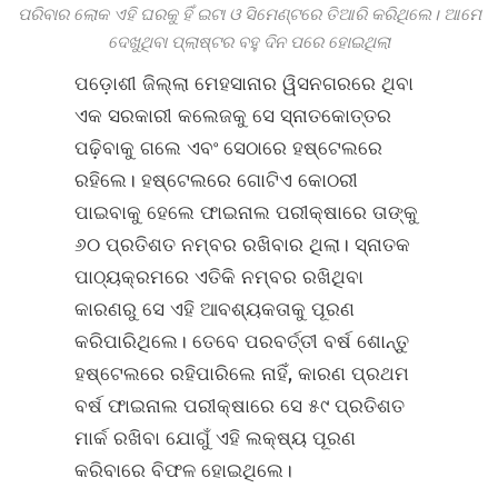
ପରିବାର ଲୋକ ଏହି ଘରକୁ ହିଁ ଇଟା ଓ ସିମେଣ୍ଟରେ ତିଆରି କରିଥିଲେ। ଆମେ
ଦେଖୁଥିବା ପ୍ଲାଷ୍ଟର ବହୁ ଦିନ ପରେ ହୋଇଥିଲା
ପଡ଼ୋଶୀ ଜିଲ୍ଲା ମେହସାନାର ୱିସନଗରରେ ଥିବା
ଏକ ସରକାରୀ କଲେଜକୁ ସେ ସ୍ନାତକୋତ୍ତର
ପଢ଼ିବାକୁ ଗଲେ ଏବଂ ସେଠାରେ ହଷ୍ଟେଲରେ
ରହିଲେ। ହଷ୍ଟେଲରେ ଗୋଟିଏ କୋଠରୀ
ପାଇବାକୁ ହେଲେ ଫାଇନାଲ ପରୀକ୍ଷାରେ ତାଙ୍କୁ
୬୦ ପ୍ରତିଶତ ନମ୍ବର ରଖିବାର ଥିଲା। ସ୍ନାତକ
ପାଠ୍ୟକ୍ରମରେ ଏତିକି ନମ୍ବର ରଖିଥିବା
କାରଣରୁ ସେ ଏହି ଆବଶ୍ୟକତାକୁ ପୂରଣ
କରିପାରିଥିଲେ। ତେବେ ପରବର୍ତ୍ତୀ ବର୍ଷ ଶୋନ୍ତୁ
ହଷ୍ଟେଲରେ ରହିପାରିଲେ ନାହିଁ, କାରଣ ପ୍ରଥମ
ବର୍ଷ ଫାଇନାଲ ପରୀକ୍ଷାରେ ସେ ୫୯ ପ୍ରତିଶତ
ମାର୍କ ରଖିବା ଯୋଗୁଁ ଏହି ଲକ୍ଷ୍ୟ ପୂରଣ
କରିବାରେ ବିଫଳ ହୋଇଥିଲେ।