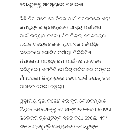
ଶୋନ୍ତୁଙ୍କୁ ସମସ୍ୟାରେ ପକାଇଲା।
କିଛି ଦିନ ପରେ ସେ ନିଜର ମାର୍ଗ ବଦଳାଇଲେ ଏବଂ
କମ୍ପ୍ୟୁଟର କ୍ଷେତ୍ରରେ ଭାଗ୍ୟ ପରୀକ୍ଷା
ପାଇଁ ଉଦ୍ୟମ କଲେ। ନିଜ ଜିଲ୍ଲା ସବରକଣ୍ଠା
ଅଧୀନ ବିଜୟନଗରରେ ଥିବା ଏକ ବୈଷୟିକ
କଲେଜରେ ଗୋଟିଏ ବର୍ଷୀୟା ପିଜିଡିସିଏ
ଡିପ୍ଲୋମା ପାଠ୍ୟକ୍ରମ ପାଇଁ ସେ ଆବେଦନ
କରିଥିଲେ। ଏପରିକି ମେରିଟ୍‌ ତାଲିକାରେ ତାଙ୍କର
ନାଁ ଆସିଲା। କିନ୍ତୁ ଶୁଳ୍କ ଦେବା ପାଇଁ ଶୋନ୍ତୁଙ୍କ
ପାଖରେ ଟଙ୍କା ନଥିଲା।
ୱଡ଼ାଲିରୁ ଦୁଇ କିଲୋମିଟର ଦୂର କୋଠିକମ୍ପାର
ଚିନ୍ତନ ମେହଟାଙ୍କୁ ସେ ସାକ୍ଷାତ କଲେ। ମେହତା
କଲେଜର ଟ୍ରଷ୍ଟିଙ୍କ ସହିତ କଥା ହେଲେ ଏବଂ
ଏକ ଛାତ୍ରବୃତ୍ତି ମାଧ୍ୟମରେ ଶୋନ୍ତୁଙ୍କ