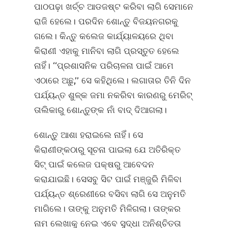
ପାଠପଢ଼ା ଖର୍ଚ୍ଚ ଆଡଜଷ୍ଟ କରିବା ଲାଗି ସେମାନେ
ରାଜି ହେଲେ। ପରଦିନ ଶୋନ୍ତୁ ବିଜୟନଗରକୁ
ଗଲେ। କିନ୍ତୁ କଲେଜ କାର୍ଯ୍ୟାଳୟରେ ଥିବା
କିରାଣୀ ଏହାକୁ ମାନିବା ଲାଗି ପ୍ରସ୍ତୁତ ହେଲେ
ନାହିଁ। ‘‘ପ୍ରଶାସନିକ ପରିଚାଳନା ପାଇଁ ଆମେ
ଏଠାରେ ଅଛୁ,’’ ସେ କହିଥିଲେ। ଲଗାତାର ତିନି ଦିନ
ପର୍ଯ୍ୟନ୍ତ ଶୁଳ୍କ ଜମା ନକରିବା କାରଣରୁ ମେରିଟ୍‌
ତାଲିକାରୁ ଶୋନ୍ତୁଙ୍କ ନାଁ ବାଦ୍‌ ଦିଆଗଲା।
ଶୋନ୍ତୁ ଆଶା ହରାଇଲେ ନାହିଁ। ସେ
କିରାଣୀଙ୍କଠାରୁ ସୂଚନା ପାଇଲା ଯେ ଅତିରିକ୍ତ
ସିଟ୍‌ ପାଇଁ କଲେଜ ପକ୍ଷରୁ ଆବେଦନ
କରାଯାଇଛି। ସେସବୁ ସିଟ ପାଇଁ ମଞ୍ଜୁରି ମିଳିବା
ପର୍ଯ୍ୟନ୍ତ ଶ୍ରେଣୀରେ ବସିବା ଲାଗି ସେ ଅନୁମତି
ମାଗିଲେ। ତାଙ୍କୁ ଅନୁମତି ମିଳିଗଲା। ତାଙ୍କର
ନାମ ଲେଖାକୁ ନେଇ ଏବେ ସୁଦ୍ଧା ଅନିଶ୍ଚିତତା