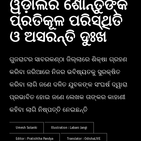
ୱଡ଼ାଲିର ଶୋନ୍ତୁଙ୍କ
ପ୍ରତିକୂଳ ପରିସ୍ଥିତି
ଓ ଅସରନ୍ତି ଦୁଃଖ
ଗୁଜରାଟର ସାବରକଣ୍ଠା ଜିଲ୍ଲାରେ ଶିକ୍ଷା ଗ୍ରହଣ
କରିବା ଜରିଆରେ ନିଜର ଭବିଷ୍ୟତକୁ ସୁରକ୍ଷିତ
କରିବା ଲାଗି ଜଣେ ଦଳିତ ଯୁବକଙ୍କ ସଂଘର୍ଷ ଦ୍ୱାରା
ପ୍ରଭାବିତ ହୋଇ ଜଣେ ଲେଖକ ତାଙ୍କର କାହାଣୀ
କହିବା ଲାଗି ନିଷ୍ପତ୍ତି ନେଇଛନ୍ତି
Umesh Solanki
Illustration :
Labani Jangi
Editor :
Pratishtha Pandya
Translator :
OdishaLIVE