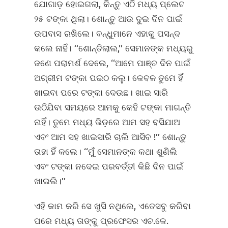
ଯୋଗାଡ଼ ହୋଇଗଲା, କିନ୍ତୁ ଏଠି ମଧ୍ୟ ପ୍ଲେଟ
୨୫ ଟଙ୍କା ଥିଲା। ଶୋନ୍ତୁ ଆଉ ଦୁଇ ଦିନ ପାଇଁ
ଉପବାସ ରଖିଲେ। ବନ୍ଧୁମାନେ ଏହାକୁ ପସନ୍ଦ
କଲେ ନାହିଁ। ‘‘ଶୋନ୍ତିଲାଲ,’’ ସେମାନଙ୍କ ମଧ୍ୟରୁ
ଜଣେ ପରାମର୍ଶ ଦେଲେ, ‘‘ଆମେ ପାଞ୍ଚ ଦିନ ପାଇଁ
ଅଗ୍ରୀମ ଟଙ୍କା ପଇଠ କଲୁ। କେବଳ ତୁମେ ହିଁ
ଖାଇବା ପରେ ଟଙ୍କା ଦେଉଛ। ଖାଇ ସାରି
ଉଠିଯିବା ସମୟରେ ଆମକୁ କେହି ଟଙ୍କା ମାଗନ୍ତି
ନାହିଁ। ତୁମେ ମଧ୍ୟ ଭିଡ଼ରେ ଆମ ସହ ବସିଯାଅ
ଏବଂ ଆମ ସହ ଖାଇସାରି ଚାଲି ଆସିବ !’’ ଶୋନ୍ତୁ
ତାହା ହିଁ କଲେ। ‘‘ମୁଁ ସେମାନଙ୍କ କଥା ଶୁଣିଲି
ଏବଂ ଟଙ୍କା ନଦେଇ ପରବର୍ତ୍ତୀ କିଛି ଦିନ ପାଇଁ
ଖାଇଲି।’’
ଏହି କାମ କରି ସେ ଖୁସି ନଥିଲେ, ଏତେସବୁ କରିବା
ପରେ ମଧ୍ୟ ତାଙ୍କୁ ପ୍ରଫେସର ଏଚ.କେ.