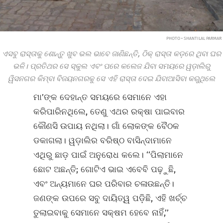
PHOTO • SHANTILAL PARMAR
ଏସବୁ ରାସ୍ତାକୁ ଶୋନ୍ତୁ ଖୁବ ଭଲ ଭାବେ ଜାଣିଛନ୍ତି, ଠିକ୍‌ ରାସ୍ତା କଡ଼ରେ ଥିବା ଘର
ଭଳି। ପ୍ରତିଥର ସେ ସ୍କୁଲ ଏବଂ ପରେ କଲେଜ ଯିବା ସମୟରେ ୱଡ଼ାଲିରୁ
ୱିସନଗର କିମ୍ବା ବିଜୟନଗରକୁ ସେ ଏହି ରାସ୍ତା ଦେଇ ଯିବାଆସିବା କରୁଥିଲେ
ମା’ଙ୍କ ଦେହାନ୍ତ ସମୟରେ ସେମାନେ ଏହା
କରିପାରିନଥିଲେ, ତେଣୁ ଏଥର ରକ୍ଷା ପାଇବାର
କୌଣସି ଉପାୟ ନଥିଲା। ଗାଁ ଲୋକଙ୍କ ବୈଠକ
ଡକାଗଲା। ୱଡ଼ାଲିର ବରିଷ୍ଠ ବାସିନ୍ଦାମାନେ
ଏଥିରୁ ଛାଡ଼ ପାଇଁ ଅନୁରୋଧ କଲେ। ‘‘ପିଲାମାନେ
ଛୋଟ ଅଛନ୍ତି; ଗୋଟିଏ ଭାଇ ଏବେବି ପଢ଼ୁଛି,
ଏବଂ ଅନ୍ୟମାନେ ଘର ପରିବାର ଚଳାଉଛନ୍ତି।
ଜଣଙ୍କ ଉପରେ ସବୁ ଦାୟିତ୍ୱ ପଡ଼ିଛି, ଏହି ଖର୍ଚ୍ଚ
ତୁଲାଇବାକୁ ସେମାନେ ସକ୍ଷମ ହେବେ ନାହିଁ,’’