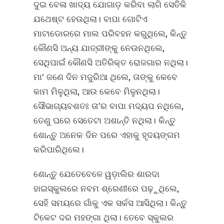
ଦୁଇ ବେଳା ଖାଦ୍ୟ ଯୋଗାଡ଼ କରିବା ଲାଗି ସେତିକି
ଯଥେଷ୍ଟ ହେଉଥିଲା। ବାପା ଗୋଟିଏ
ମାଟାଡୋରରେ ମାଲ ପରିବହନ କରୁଥିଲେ, କିନ୍ତୁ
କୌଣସି ଅନ୍ୟ ଯାତ୍ରୀଙ୍କୁ ନେଉନଥିଲେ,
ସେଥିପାଇଁ କୌଣସି ଅତିରିକ୍ତ ରୋଜଗାର ନଥିଲା।
ମା’ ଜଣେ ଦିନ ମଜୁରିଆ ଥିଲେ, ତାଙ୍କୁ କେବେ
କାମ ମିଳୁଥିଲା, ଆଉ କେବେ ମିଳୁନଥିଲା।
ସୌଭାଗ୍ୟବଶତଃ ତା’ର ବାପା ମଦ୍ୟପ ନଥିଲେ,
ତେଣୁ ଘରେ ସେତେଟା ଅଶାନ୍ତି ନଥିଲା। କିନ୍ତୁ
ଶୋନ୍ତୁ ଅନେକ ଦିନ ପରେ ଏହାକୁ ହୃଦୟଙ୍ଗମ
କରିପାରିଥିଲେ।
ଶୋନ୍ତୁ ଯେତେବେଳେ ୱଡ଼ାଲିର ଶାରଦା
ହାଇସ୍କୁଲରେ ନବମ ଶ୍ରେଣୀରେ ପଢ଼ୁଥିଲେ,
ସେହି ସମୟରେ ଗାଁକୁ ଏକ ସର୍କସ ଆସିଥିଲା। କିନ୍ତୁ
ଟିକେଟ ଦର ମହଙ୍ଗା ଥିଲା। ତେବେ ସ୍କୁଲର