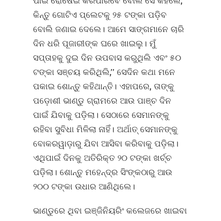
ପାଇଁ ରୋଷେଇ କରିପାରିବେ ବୋଲି ସେ କହିଲେ,
କିନ୍ତୁ ଗୋଟିଏ ପ୍ଲେଟକୁ ୨୫ ଟଙ୍କା ପଡ଼ିବ
ବୋଲି ଜଣାଇ ଦେଲେ। ଆମେ ସାଙ୍ଗମାନେ ଚାରି
ଦିନ ଧରି ପୂଜାରୀଙ୍କ ଘରେ ଖାଇଲୁ। ମୁଁ
ସପ୍ତାହକୁ ଦୁଇ ଦିନ ଉପବାସ କରୁଥିଲି ଏବଂ ୫୦
ଟଙ୍କା ସଞ୍ଚୟ କରିଥିଲି,’’ ସେଦିନ କଥା ମନେ
ପକାଇ ଶୋନ୍ତୁ କହିଥାନ୍ତି। ଏହାପରେ, ତାଙ୍କୁ
ପଡ଼ୋଶୀ ଭାଣ୍ଡୁ ଗ୍ରାମରେ ଆଉ ପାଞ୍ଚ ଦିନ
ପାଇଁ ଯିବାକୁ ପଡ଼ିଲା। ସେଠାରେ ସେମାନଙ୍କୁ
ରହିବା ସୁବିଧା ମିଳିଲା ନାହିଁ। ଅର୍ଥାତ୍‌ ସେମାନଙ୍କୁ
ବୋକରୱାଡ଼ାରୁ ଯିବା ଆସିବା କରିବାକୁ ପଡ଼ିଲା।
ଏଥିପାଇଁ ଦିନକୁ ଅତିରିକ୍ତ ୨୦ ଟଙ୍କା ଖର୍ଚ୍ଚ
ପଡ଼ିଲା। ଶୋନ୍ତୁ ମହେନ୍ଦ୍ର ସିଂଙ୍କଠାରୁ ଆଉ
୨୦୦ ଟଙ୍କା ଉଧାର ଆଣିଥିଲେ।
ଭାଣ୍ଡୁରେ ଥିବା ଇଞ୍ଜିନିୟରିଂ କଲେଜରେ ଖାଇବା