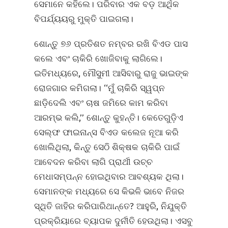
ସେମାନେ କହିଲେ। ପରିବାର ଏକ ବଡ଼ ଆର୍ଥିକ
ବିପର୍ଯ୍ୟୟରୁ ମୁକ୍ତି ପାଇଗଲା।
ଶୋନ୍ତୁ ୭୬ ପ୍ରତିଶତ ନମ୍ବର ରଖି ବିଏଡ ପାସ
କଲେ ଏବଂ ଚାକିରି ଖୋଜିବାକୁ ଲାଗିଲେ।
ଇତିମଧ୍ୟରେ, ମୌସୁମୀ ଆସିବାରୁ ରାଜୁ ଭାଇଙ୍କ
ରୋଜଗାର କମିଗଲା। ‘‘ମୁଁ ଚାକିରି ସ୍ୱପ୍ନ
ଛାଡ଼ିଦେଲି ଏବଂ ଚାଷ ଜମିରେ କାମ କରିବା
ଆରମ୍ଭ କଲି,’’ ଶୋନ୍ତୁ କୁହନ୍ତି। କେତେଗୁଡ଼ିଏ
ସେଲ୍‌ଫ ଫାଇନାନ୍ସ ବିଏଡ କଲେଜ ନୂଆ କରି
ଖୋଲିଥିଲା, କିନ୍ତୁ ସେଠି ଶିକ୍ଷକ ଚାକିରି ପାଇଁ
ଆବେଦନ କରିବା ଲାଗି ପ୍ରାର୍ଥୀ ଉଚ୍ଚ
ମେଧାସମ୍ପନ୍ନ ହୋଇଥିବାର ଆବଶ୍ୟକ ଥିଲା।
ସେମାନଙ୍କ ମଧ୍ୟରେ ସେ କିଭଳି ଭାବେ ନିଜର
ସ୍ଥିତି ଜାହିର କରିପାରିଥାନ୍ତେ? ଆହୁରି, ନିଯୁକ୍ତି
ପ୍ରକ୍ରିୟାରେ ବ୍ୟାପକ ଦୁର୍ନୀତି ହେଉଥିଲା। ଏସବୁ