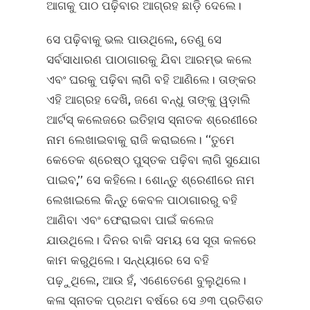
ଆଗକୁ ପାଠ ପଢ଼ିବାର ଆଗ୍ରହ ଛାଡ଼ି ଦେଲେ।
ସେ ପଢ଼ିବାକୁ ଭଲ ପାଉଥିଲେ, ତେଣୁ ସେ
ସର୍ବସାଧାରଣ ପାଠାଗାରକୁ ଯିବା ଆରମ୍ଭ କଲେ
ଏବଂ ଘରକୁ ପଢ଼ିବା ଲାଗି ବହି ଆଣିଲେ। ତାଙ୍କର
ଏହି ଆଗ୍ରହ ଦେଖି, ଜଣେ ବନ୍ଧୁ ତାଙ୍କୁ ୱଡ଼ାଲି
ଆର୍ଟସ୍‌ କଲେଜରେ ଇତିହାସ ସ୍ନାତକ ଶ୍ରେଣୀରେ
ନାମ ଲେଖାଇବାକୁ ରାଜି କରାଇଲେ। ‘‘ତୁମେ
କେତେକ ଶ୍ରେଷ୍ଠ ପୁସ୍ତକ ପଢ଼ିବା ଲାଗି ସୁଯୋଗ
ପାଇବ,’’ ସେ କହିଲେ। ଶୋନ୍ତୁ ଶ୍ରେଣୀରେ ନାମ
ଲେଖାଇଲେ କିନ୍ତୁ କେବଳ ପାଠାଗାରରୁ ବହି
ଆଣିବା ଏବଂ ଫେରାଇବା ପାଇଁ କଲେଜ
ଯାଉଥିଲେ। ଦିନର ବାକି ସମୟ ସେ ସୂତା କଳରେ
କାମ କରୁଥିଲେ। ସନ୍ଧ୍ୟାରେ ସେ ବହି
ପଢ଼ୁଥିଲେ, ଆଉ ହଁ, ଏଣେତେଣେ ବୁଲୁଥିଲେ।
କଳା ସ୍ନାତକ ପ୍ରଥମ ବର୍ଷରେ ସେ ୬୩ ପ୍ରତିଶତ