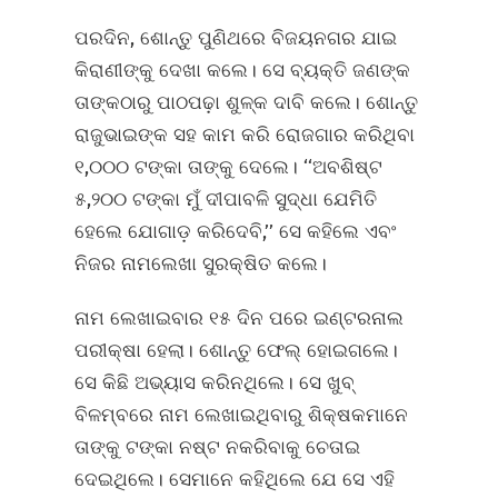
ପରଦିନ, ଶୋନ୍ତୁ ପୁଣିଥରେ ବିଜୟନଗର ଯାଇ
କିରାଣୀଙ୍କୁ ଦେଖା କଲେ। ସେ ବ୍ୟକ୍ତି ଜଣଙ୍କ
ତାଙ୍କଠାରୁ ପାଠପଢ଼ା ଶୁଳ୍କ ଦାବି କଲେ। ଶୋନ୍ତୁ
ରାଜୁଭାଇଙ୍କ ସହ କାମ କରି ରୋଜଗାର କରିଥିବା
୧,୦୦୦ ଟଙ୍କା ତାଙ୍କୁ ଦେଲେ। ‘‘ଅବଶିଷ୍ଟ
୫,୨୦୦ ଟଙ୍କା ମୁଁ ଦୀପାବଳି ସୁଦ୍ଧା ଯେମିତି
ହେଲେ ଯୋଗାଡ଼ କରିଦେବି,’’ ସେ କହିଲେ ଏବଂ
ନିଜର ନାମଲେଖା ସୁରକ୍ଷିତ କଲେ।
ନାମ ଲେଖାଇବାର ୧୫ ଦିନ ପରେ ଇଣ୍ଟରନାଲ
ପରୀକ୍ଷା ହେଲା। ଶୋନ୍ତୁ ଫେଲ୍‌ ହୋଇଗଲେ।
ସେ କିଛି ଅଭ୍ୟାସ କରିନଥିଲେ। ସେ ଖୁବ୍‌
ବିଳମ୍ବରେ ନାମ ଲେଖାଇଥିବାରୁ ଶିକ୍ଷକମାନେ
ତାଙ୍କୁ ଟଙ୍କା ନଷ୍ଟ ନକରିବାକୁ ଚେତାଇ
ଦେଇଥିଲେ। ସେମାନେ କହିଥିଲେ ଯେ ସେ ଏହି