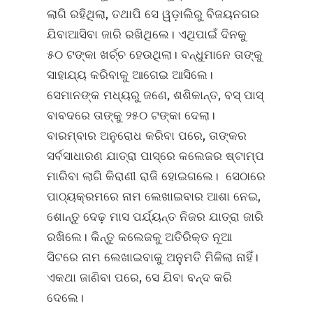
ଲାଗି ରହିଥିଲା, ତଥାପି ସେ ୱଡ଼ାଲିରୁ ବିଜୟନଗର
ଯିବାଆସିବା ଜାରି ରଖିଥିଲେ। ଏଥିପାଇଁ ଦିନକୁ
୫୦ ଟଙ୍କା ଖର୍ଚ୍ଚ ହେଉଥିଲା। ବନ୍ଧୁମାନେ ତାଙ୍କୁ
ସାହାଯ୍ୟ କରିବାକୁ ଆଗେଇ ଆସିଲେ।
ସେମାନଙ୍କ ମଧ୍ୟରୁ ଜଣେ, ଶଶିକାନ୍ତ, ବସ୍‌ ପାସ୍‌
ବାବଦରେ ତାଙ୍କୁ ୨୫୦ ଟଙ୍କା ଦେଲା।
ବାରମ୍ବାର ଅନୁରୋଧ କରିବା ପରେ, ତାଙ୍କର
ସର୍ବସାଧାରଣ ଯାତ୍ରା ପାସ୍‌ରେ କଲେଜର ଷ୍ଟାମ୍ପ
ମାରିବା ଲାଗି କିରାଣୀ ରାଜି ହୋଇଗଲେ। ସେଠାରେ
ପାଠ୍ୟକ୍ରମରେ ନାମ ଲେଖାଇବାର ଆଶା ନେଇ,
ଶୋନ୍ତୁ ଦେଢ଼ ମାସ ପର୍ଯ୍ୟନ୍ତ ନିଜର ଯାତ୍ରା ଜାରି
ରଖିଲେ। କିନ୍ତୁ କଲେଜକୁ ଅତିରିକ୍ତ ନୂଆ
ସିଟରେ ନାମ ଲେଖାଇବାକୁ ଅନୁମତି ମିଳିଲା ନାହିଁ।
ଏକଥା ଜାଣିବା ପରେ, ସେ ଯିବା ବନ୍ଦ କରି
ଦେଲେ।