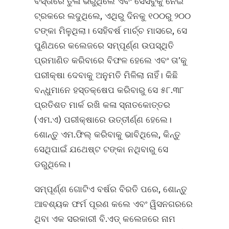
ବସ୍ତାରେ ତୁଳା ଭରୁଥିଲେ ଏବଂ ସେସବୁକୁ ନେଇ
ଟ୍ରକରେ ଲଦୁଥିଲେ, ଏଥିରୁ ଦିନକୁ ୧୦୦ରୁ ୨୦୦
ଟଙ୍କା ମିଳୁଥିଲା। ସେହିବର୍ଷ ମାର୍ଚ୍ଚ ମାସରେ, ସେ
ପୁଣିଥରେ କଲେଜରେ ସମ୍ପୂର୍ଣ୍ଣ ଉପସ୍ଥିତି
ପ୍ରମାଣିତ କରିବାରେ ବିଫଳ ହେଲେ ଏବଂ ତା’କୁ
ପରୀକ୍ଷା ଦେବାକୁ ଅନୁମତି ମିଳିଲା ନାହିଁ। କିଛି
ବନ୍ଧୁମାନେ ହସ୍ତକ୍ଷେପ କରିବାରୁ ସେ ୫୮.୩୮
ପ୍ରତିଶତ ମାର୍କ ରଖି କଳା ସ୍ନାତକୋତ୍ତର
(ଏମ.ଏ) ପରୀକ୍ଷାରେ ଉତ୍ତୀର୍ଣ୍ଣ ହେଲେ।
ଶୋନ୍ତୁ ଏମ.ଫିଲ୍‌ କରିବାକୁ ଭାବିଥିଲେ, କିନ୍ତୁ
ସେଥିପାଇଁ ଯଥେଷ୍ଟ ଟଙ୍କା ନଥିବାରୁ ସେ
ଡରୁଥିଲେ।
ସମ୍ପୂର୍ଣ୍ଣ ଗୋଟିଏ ବର୍ଷର ବିରତି ପରେ, ଶୋନ୍ତୁ
ଆବଶ୍ୟକ ଫର୍ମ ପୂରଣ କଲେ ଏବଂ ୱିସନଗରରେ
ଥିବା ଏକ ସରକାରୀ ବି.ଏଡ୍‌ କଲେଜରେ ନାମ