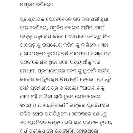
ନମ୍ବର ରଖିଲେ।
ପ୍ରାଧ୍ୟାପକ ଯେତେବେଳେ ତାଙ୍କର ପରୀକ୍ଷା
ଫଳ ଦେଖିଲେ, ସବୁଦିନ କଲେଜ ଆସିବା ପାଇଁ
ତାଙ୍କୁ ଅନୁରୋଧ କଲେ। ଏହାପରେ ଶୋନ୍ତୁ ନିଜ
ପାଠପଢ଼ାକୁ ଉପଭୋଗ କରିବାକୁ ଲାଗିଲେ। ଏହା
ଥିଲା ତାଙ୍କର ତୃତୀୟ ବର୍ଷ ପାଠପଢ଼ା। ଅସାଧାରଣ
ପଠନ କୌଶଳ ଥିବା ଜଣେ ବିଦ୍ୟାର୍ଥୀକୁ ଏକ
ମେଧାବୀ ପ୍ରମାଣପତ୍ର ଦେବାକୁ ୱଡ଼ାଲି ଆର୍ଟସ୍‌
କଲେଜ କର୍ତ୍ତୃପକ୍ଷ ନିଷ୍ପତ୍ତି ନେଲେ। ଶୋନ୍ତୁ
ସେହି ପ୍ରମାଣପତ୍ର ପାଇଲେ। ‘‘ପାଠାଗାରକୁ
ଯାଇ ବହି ଆଣିବା ଲାଗି ତୁମେ କେତେବେଳେ
ସମୟ ପାଅ ଶାନ୍ତିଲାଲ?’’ ତାଙ୍କର ପ୍ରଫେସର
ଚକିତ ହୋଇ ପଚାରିଥିଲେ। ୨୦୦୩ରେ ଶୋନ୍ତୁ
୬୬ ପ୍ରତିଶତ ନମ୍ବର ରଖି କଳା ସ୍ନାତକ ତୃତୀୟ
ବର୍ଷ ପରୀକ୍ଷାରେ ଉତ୍ତୀର୍ଣ୍ଣ ହୋଇଥିଲେ।