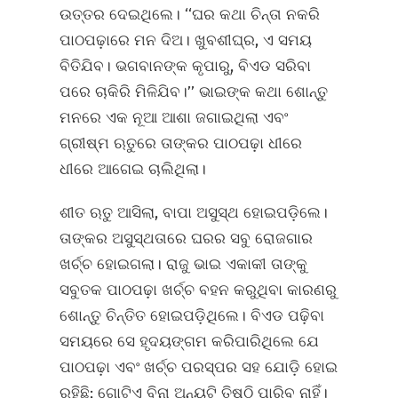
ଉତ୍ତର ଦେଇଥିଲେ। ‘‘ଘର କଥା ଚିନ୍ତା ନକରି
ପାଠପଢ଼ାରେ ମନ ଦିଅ। ଖୁବଶୀଘ୍ର, ଏ ସମୟ
ବିତିଯିବ। ଭଗବାନଙ୍କ କୃପାରୁ, ବିଏଡ ସରିବା
ପରେ ଚାକିରି ମିଳିଯିବ।’’ ଭାଇଙ୍କ କଥା ଶୋନ୍ତୁ
ମନରେ ଏକ ନୂଆ ଆଶା ଜଗାଇଥିଲା ଏବଂ
ଗ୍ରୀଷ୍ମ ଋତୁରେ ତାଙ୍କର ପାଠପଢ଼ା ଧୀରେ
ଧୀରେ ଆଗେଇ ଚାଲିଥିଲା।
ଶୀତ ଋତୁ ଆସିଲା, ବାପା ଅସୁସ୍ଥ ହୋଇପଡ଼ିଲେ।
ତାଙ୍କର ଅସୁସ୍ଥତାରେ ଘରର ସବୁ ରୋଜଗାର
ଖର୍ଚ୍ଚ ହୋଇଗଲା। ରାଜୁ ଭାଇ ଏକାକୀ ତାଙ୍କୁ
ସବୁତକ ପାଠପଢ଼ା ଖର୍ଚ୍ଚ ବହନ କରୁଥିବା କାରଣରୁ
ଶୋନ୍ତୁ ଚିନ୍ତିତ ହୋଇପଡ଼ିଥିଲେ। ବିଏଡ ପଢ଼ିବା
ସମୟରେ ସେ ହୃଦୟଙ୍ଗମ କରିପାରିଥିଲେ ଯେ
ପାଠପଢ଼ା ଏବଂ ଖର୍ଚ୍ଚ ପରସ୍ପର ସହ ଯୋଡ଼ି ହୋଇ
ରହିଛି; ଗୋଟିଏ ବିନା ଅନ୍ୟଟି ତିଷ୍ଠି ପାରିବ ନାହିଁ।