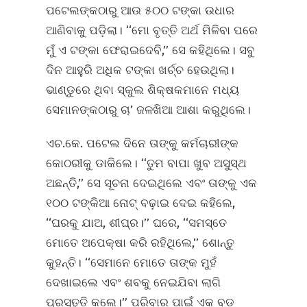
ପଟେଲଙ୍କଠାରୁ ଆଉ ୫୦୦ ଟଙ୍କା ଉଧାର
ଆଣିବାକୁ ପଡ଼ିଲା। ‘‘ମୋ ବୃତ୍ତି ଅର୍ଥ ମିଳିବା ପରେ
ମୁଁ ଏ ଟଙ୍କା ଫେରାଇଦେବି,’’ ସେ କହିଥିଲେ। ସବୁ
ଦିନ ଆହୁରି ଅଧିକ ଟଙ୍କା ଖର୍ଚ୍ଚ ହେଉଥିଲା।
ଭାଣ୍ଡୁରେ ଥିବା ସ୍କୁଲ ଶିକ୍ଷକମାନେ ମଧ୍ୟ
ସେମାନଙ୍କଠାରୁ ଚା’ ଜଳଖିଆ ଆଶା କରୁଥିଲେ।
ଏଚ.କେ. ପଟେଲ ଦିନେ ତାଙ୍କୁ କର୍ମଚାରୀଙ୍କ
କୋଠରୀକୁ ଡାକିଲେ। ‘‘ତୁମ ବାପା ଖୁବ ଅସୁସ୍ଥ
ଅଛନ୍ତି,’’ ସେ ସୂଚନା ଦେଇଥିଲେ ଏବଂ ତାଙ୍କୁ ଏକ
୧୦୦ ଟଙ୍କିଆ ନୋଟ୍‌ ବଢ଼ାଇ ଦେଇ କହିଲେ,
‘‘ଘରକୁ ଯାଅ, ଶୀଘ୍ର।’’ ଘରେ, ‘‘ସମସ୍ତେ
ମୋତେ ଅପେକ୍ଷା କରି ରହିଥିଲେ,’’ ଶୋନ୍ତୁ
କୁହନ୍ତି। ‘‘ସେମାନେ ମୋତେ ତାଙ୍କ ମୁହଁ
ଦେଖାଇଲେ ଏବଂ ଶବକୁ ନେଇଯିବା ଲାଗି
ପ୍ରସ୍ତୁତି କଲେ।’’ ପରିବାର ପାଇଁ ଏକ ବଡ଼