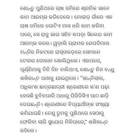
ଶୋନ୍ତୁ ପୁଣିଥରେ ଚାଷ ଜମିରେ ଶ୍ରମିକ ଭାବେ
କାମ ଆରମ୍ଭ କରିଦେଲେ। ମୋରାଡ଼ ଗାଁରେ ଏକ
ଚାଷ ଜମିରେ ଗୋଟିଏ ମାସ ଧରି କାମ କରିବା
ପରେ, ସେ ରାଜୁ ଭାଇ ସହିତ କପଡ଼ା ସିଲେଇ କାମ
ଆରମ୍ଭ କଲେ। ୱଡ଼ାଲି ଗ୍ରାମର ରେପଦିମାତା
ମନ୍ଦିର ନିକଟରେ ରାସ୍ତାକଡ଼ରେ ସେମାନେ
ଟେଲର ଦୋକାନ ଖୋଲିଥିଲେ। ଏହାପରେ,
ପୂର୍ଣ୍ଣିମାକୁ ତିନି ଦିନ ବାକିଥାଏ, ଶୋନ୍ତୁ ନିଜ ବନ୍ଧୁ
ଶଶିକାନ୍ତ ପାଖକୁ ଯାଇଥିଲେ। ‘‘ଶାନ୍ତିଲାଲ,
ଅଧିକାଂଶ ଛାତ୍ରଛାତ୍ରୀ ଶ୍ରେଣୀରେ କ’ଣ ପଢ଼ା
ହେଉଛି ବୁଝିନପାରି ଅଧାରୁ ପିଜିଡିସିଏ ପାଠ ଛାଡ଼ି
ଦେଇଛନ୍ତି। ଶ୍ରେଣୀରେ ବିଦ୍ୟାର୍ଥୀଙ୍କ ସଂଖ୍ୟା
କମିଯାଇଛି। ତେଣୁ ତୁମକୁ ପୁଣିଥରେ ସେଠାରୁ
ଫେରିବା ଲାଗି ସୁଯୋଗ ମିଳିପାରେ,’’ ଶଶିକାନ୍ତ
କହିଲେ।