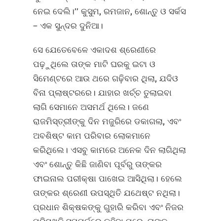
ନେଇ ଦେଲି।’’ କୁସୁମ, ରମଜାନ, ଶୋନ୍ତୁ ଓ ସର୍କସ
– ଏକ ସୁନ୍ଦର ଦୁନିଆ।
ସେ ଯେତେବେଳେ ଏକାଦଶ ଶ୍ରେଣୀରେ
ପଢ଼ୁଥିଲେ ତାଙ୍କ ମାଟି ଘରକୁ ଇଟା ଓ
ସିମେଣ୍ଟରେ ଆଉ ଥରେ ଗଢ଼ିବାର ଥିଲା, ଯଦିଓ
ବିନା ପ୍ଲାଷ୍ଟରରେ। ଯାହାର ଖର୍ଚ୍ଚ ତୁଲାଇବା
ଲାଗି ସେମାନେ ଅସମର୍ଥ ଥିଲେ। ଜଣେ
ରାଜମିସ୍ତ୍ରୀଙ୍କୁ ଦିନ ମଜୁରିରେ ଡକାଗଲା, ଏବଂ
ଅବଶିଷ୍ଟ କାମ ପରିବାର ଲୋକମାନେ
କରିଥିଲେ। ଏସବୁ କାମରେ ଅନେକ ଦିନ ଲାଗିଥିଲା
ଏବଂ ଶୋନ୍ତୁ କିଛି ଜାଣିବା ପୂର୍ବରୁ ତାଙ୍କର
ଫାଇନାଲ ପରୀକ୍ଷା ପାଖେଇ ଆସିଥିଲା। ହେଲେ
ତାଙ୍କର ଶ୍ରେଣୀ ଉପସ୍ଥିତି ଯଥେଷ୍ଟ ନଥିଲା।
ପ୍ରଧାନ ଶିକ୍ଷକଙ୍କୁ ଗୁହାରି କରିବା ଏବଂ ନିଜର