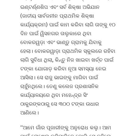
ଇଣ୍ଟର୍ଣ୍ଣଶିପ ଏବଂ ସର୍ବ ଶିକ୍ଷା ଅଭିଯାନ
(ଜାତୀୟ ସାର୍ବଜନୀନ ପ୍ରାଥମିକ ଶିକ୍ଷା
କାର୍ଯ୍ୟକ୍ରମ) ପାଇଁ କାମ କରିବା ଲାଗି ତାଙ୍କୁ ୧୦
ଦିନ ପାଇଁ ୱିସନଗର ତାଲୁକାରେ ଥିବା
ବୋକରୱଡ଼ା ଏବଂ ଭାଣ୍ଡୁ ଗ୍ରାମକୁ ଯିବାକୁ
ହେଲା। ବୋକରୱାଡ଼ା ପ୍ରାଥମିକ ସ୍କୁଲରେ ରହିବା
ଲାଗି ସୁବିଧା ଥିଲା, କିନ୍ତୁ ନିଜ ଖାଇବା ଖର୍ଚ୍ଚ ପାଇଁ
ଟଙ୍କା ଯୋଗାଡ଼ କରିବା ନୂଆ ସମସ୍ୟା ନେଇ
ଆସିଲା। ସେ ରାଜୁ ଭାଇଙ୍କୁ ମାଗିବା ପାଇଁ
ଚାହୁଁନଥିଲେ। ତେଣୁ କଲେଜ ପ୍ରଶାସନିକ
କାର୍ଯ୍ୟାଳୟରେ ଥିବା ମହେନ୍ଦ୍ର ସିଂ
ଠାକୁରଙ୍କଠାରୁ ସେ ୩୦୦ ଟଙ୍କା ଉଧାର
ଆଣିଲେ।
‘‘ଆମେ ଗାଁର ପୂଜାରୀଙ୍କୁ ଅନୁରୋଧ କଲୁ। ଆମ