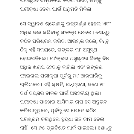
ପରିସ୍ଥିତି ସମ୍ପର୍କରେ କହିବା ପରେ, ତାଙ୍କୁ
ପରୀକ୍ଷା ଦେବା ପାଇଁ ଅନୁମତି ମିଳିଲା।
ସେ ଦ୍ୱାଦଶ ଶ୍ରେଣୀକୁ ଉତ୍ତୀର୍ଣ୍ଣ ହେଲେ ଏବଂ
ଅଧିକ ଭଲ କରିବାକୁ ସଂକଳ୍ପ ନେଲେ। ଶୋନ୍ତୁ
କଠିନ ପରିଶ୍ରମ କରିବା ଆରମ୍ଭ କଲେ, କିନ୍ତୁ
ଠିକ୍‌ ଏହି ସମୟରେ, ତାଙ୍କର ମା’ ଅସୁସ୍ଥ
ହୋଇପଡ଼ିଲେ। ମା’ଙ୍କର ଅସୁସ୍ଥତା ଦିନକୁ ଦିନ
ଅଧିକ ଖରାପ ହେବାକୁ ଲାଗିଲା ଏବଂ ତାଙ୍କର
ଫାଇନାଲ ପରୀକ୍ଷା ପୂର୍ବରୁ ମା’ ଆରପାରିକୁ
ଚାଲିଗଲେ। ଏହି କ୍ଷତି, ଯନ୍ତ୍ରଣା, ଜଣେ ୧୮
ବର୍ଷ ବୟସର ବାଳକ ପାଇଁ ଅସହନୀୟ ଥିଲା।
ପରୀକ୍ଷା ପାଖେଇ ଆସିବାର ଚାପ ସେ ଅନୁଭବ
କରିପାରୁଥିଲେ, ପୂର୍ବରୁ ସେ ଯେତେ କଠିନ
ପରିଶ୍ରମ କରିଥିଲେ ସୁଦ୍ଧା କିଛି କାମ ଦେଲା
ନାହିଁ। ସେ ୬୫ ପ୍ରତିଶତ ମାର୍କ ପାଇଲେ। ଶୋନ୍ତୁ