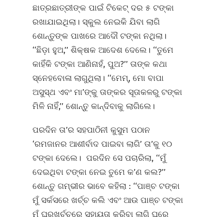
ଛାତ୍ରଛାତ୍ରୀଙ୍କ ପାଇଁ ଟିକେଟ୍‌ ଦର ୫ ଟଙ୍କା
ରଖାଯାଇଥିଲା। ସ୍କୁଲ ନେଇକି ଯିବା ଲାଗି
ଶୋନ୍ତୁଙ୍କ ପାଖରେ ଆଦୌ ଟଙ୍କା ନଥିଲା।
‘‘ଛିଡ଼ା ହୁଅ,’’ ଶିକ୍ଷକ ଆଦେଶ ଦେଲେ। ‘‘ତୁମେ
କାହିଁକି ଟଙ୍କା ଆଣିନାହଁ, ପୁଅ?’’ ତାଙ୍କ କଥା
ସ୍ନେହବୋଳା ଲାଗୁଥିଲା। ‘‘ମେମ୍‌, ମୋ ବାପା
ଅସୁସ୍ଥ ଏବଂ ମା’ଙ୍କୁ ତାଙ୍କର ସୂତାକଳରୁ ଟଙ୍କା
ମିଳି ନାହିଁ,’’ ଶୋନ୍ତୁ କାନ୍ଦିବାକୁ ଲାଗିଲେ।
ପରଦିନ ତା’ର ସହପାଠିନୀ କୁସୁମ ପଠାନ
‘ରମଜାନର ଆଶୀର୍ବାଦ ପାଇବା ଲାଗି’ ତା’କୁ ୧୦
ଟଙ୍କା ଦେଲେ। ପରଦିନ ସେ ପଚାରିଲା, ‘‘ମୁଁ
ଦେଇଥିବା ଟଙ୍କା ନେଇ ତୁମେ କ’ଣ କଲ?’’
ଶୋନ୍ତୁ ଗମ୍ଭୀର ଭାବେ କହିଲା : ‘‘ପାଞ୍ଚ ଟଙ୍କା
ମୁଁ ସର୍କସରେ ଖର୍ଚ୍ଚ କଲି ଏବଂ ଆଉ ପାଞ୍ଚ ଟଙ୍କା
ମୁଁ ଘରଖର୍ଚ୍ଚରେ ସହାୟତା କରିବା ଲାଗି ଘରେ