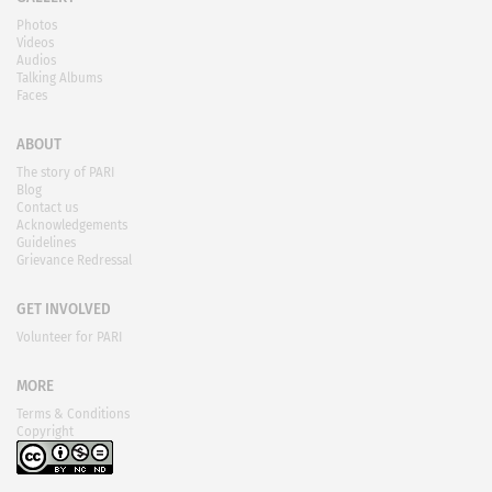
Photos
Videos
Audios
Talking Albums
Faces
ABOUT
The story of PARI
Blog
Contact us
Acknowledgements
Guidelines
Grievance Redressal
GET INVOLVED
Volunteer for PARI
MORE
Terms & Conditions
Copyright