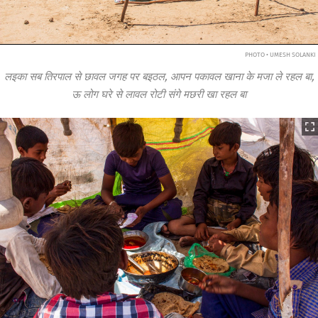
PHOTO • UMESH SOLANKI
लइका सब तिरपाल से छावल जगह पर बइठल, आपन पकावल खाना के मजा ले रहल बा,
ऊ लोग घरे से लावल रोटी संगे मछरी खा रहल बा