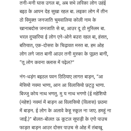
तनी-मनी घास उगल बा, अब सभे लरिका लोग उहंई
बइठ के आपन देह सुखा रहल बा. लइका लोग में तीन
ठो विमुक्त जनजाति चुमवालिया कोली नाम के
खानाबदोस जनजाति से बा, आउर दू ठो मुस्लिम बा.
भरल दुपहरिया ई लोग एने-ओने बउरा रहल बा, हंसत,
बतियात, एक-दोसरा के चिढ़ावत मस्त बा. हम ओह
लोग लगे जात बानी आउर तनी मुस्का के पूछत बानी,
“तू लोग कवना क्लास में पढ़ेल?”
नंग-धड़ंग बइठल पवन ठिठियाए लागत बाड़न, “आ
मेसियो नवमा भाणा, आन आ विलासियो छट्ठु भाणा.
बिज्जु कोय नाथ भणतु. मु य नाथ भगणो (ई महेशियो
(महेश) नवमां में बाड़न आ विलासियो (विलास) छठमा
में बाड़न. ई लोग के अलावे केहू स्कूल ना जाए. हमहूं ना
जाईं.)” बोलत-बोलत ऊ कूटल सुपाड़ी के एगो पाउच
फाड़त बाड़न आउर दोसर पाउच से ओह में तंबाखू