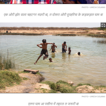
PHOTO • UMESH SOLANKI
एक ओरी झोर वाला चहटगर मछरी बा, त दोसरा ओरी दुपहरिया के कड़कड़ात घाम बा
PHOTO • UMESH SOLANKI
एतना घाम आ पसीना में तइरल त जरूरी बा