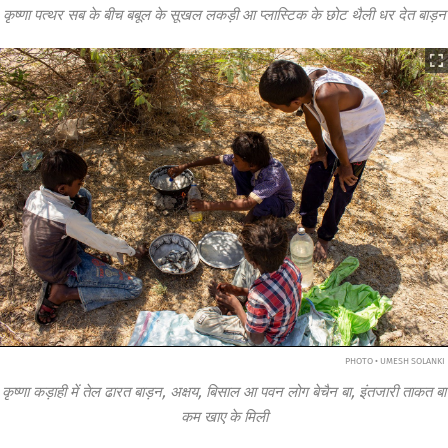
कृष्णा पत्थर सब के बीच बबूल के सूखल लकड़ी आ प्लास्टिक के छोट थैली धर देत बाड़न
PHOTO • UMESH SOLANKI
कृष्णा
कड़ाही में तेल ढारत बाड़न, अक्षय, बिसाल आ पवन लोग बेचैन बा, इंतजारी ताकत बा
कम खाए के मिली