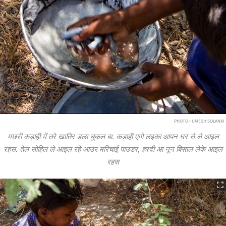
PHOTO • UMESH SOLANKI
मछरी कड़ाही में तरे खातिर डला चुकल बा. कड़ाही एगो लइका आपन घर से ले आइल
रहस. तेल सोहिल ले आइल रहे आउर मरिचाई पाउडर, हरदी आ नून बिसाल लेके आइल
रहस