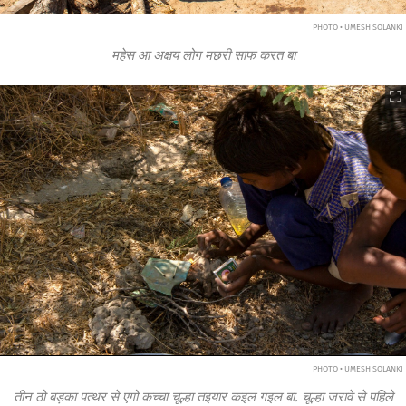
PHOTO • UMESH SOLANKI
महेस आ अक्षय लोग मछरी साफ करत बा
PHOTO • UMESH SOLANKI
तीन ठो बड़का पत्थर से एगो कच्चा चूल्हा तइयार कइल गइल बा. चूल्हा जरावे से पहिले