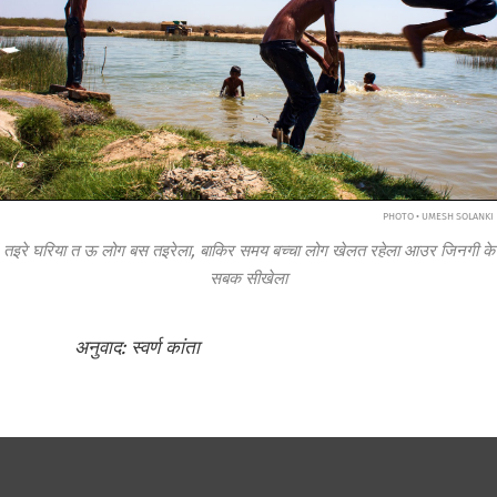
PHOTO • UMESH SOLANKI
तइरे घरिया त ऊ लोग बस तइरेला, बाकिर समय बच्चा लोग खेलत रहेला आउर जिनगी के
सबक सीखेला
अनुवाद: स्वर्ण कांता