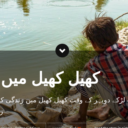
کھیل کھیل میں 
 لڑکے دوپہر کے وقت کھیل کھیل میں زندگی 
زی