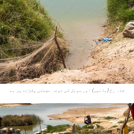
شاہ رخ (بائیں) اور سوہل کی توجہ مچھلی پکڑنے پر ہے