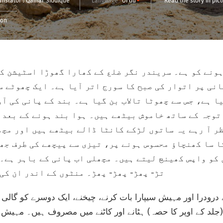
anslator :
Qamar Siddique
Language
Urdu
Read the story in pic
ion
ونے کو ہے۔ سریندر نگر ضلع کے کھارا گھوڑا اسٹیشن کے
انی پر اتوار کی صبح کا سورج اتر آیا ہے۔ ایک چھوٹے س
ا ہے، جس سے چھوٹا تالاب بن گیا ہے۔ بند کے پانی کی آ
توجہ کے ساتھ خاموش بیٹھے ہیں۔ ہوا بند ہونے کے بعد 
ر آ رہے یہ ساتوں لڑکے کانٹا ڈالے بیٹھے ہیں اور مچھ
ا سا کھنچاؤ محسوس ہونے پر، تیزی سے پیچھے کی طرف جھٹ
کو واپس کھینچ لیتے ہیں۔ مچھلی اب پانی کے باہر ہے۔ 
تڑ- پھڑ- پھڑ- پھڑ۔ منٹوں کے اندر ان کی
 درودرا اور مہیش سیپارا بات کرنے، چیخنے، ایک دوسرے کو گالی 