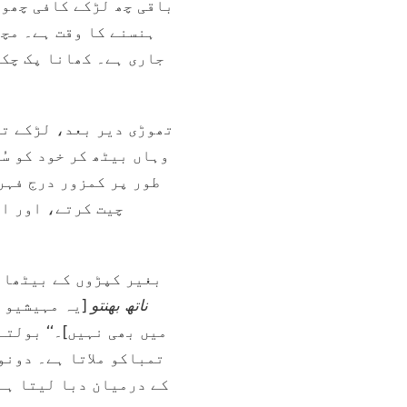
باقی چھ لڑکے کافی چھوٹ
ہنسنے کا وقت ہے۔ مچھ
جاری ہے۔ کھانا پک چکا
تھوڑی دیر بعد، لڑکے تا
وہاں بیٹھ کر خود کو سُ
طور پر کمزور درج فہر
چیت کرتے، اور ای
بغیر کپڑوں کے بیٹھا 
ناتھ بھنتو
[یہ مہیشیو (
میں بھی نہیں]۔‘‘ بولتے
تمباکو ملاتا ہے۔ دونو
کے درمیان دبا لیتا ہے،