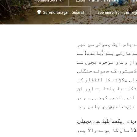
Umesh Solanki
Editor :
Pratishtha Pandya
Tr
Surendranagar
, Gujarat
See more from this reg
 پاس ایک چھوٹی سی نہر
ے عارضی بند (باندھ) سے
واز وہاں موجود بچوں سے
کھیتوں کے چھوٹے جنگلی
لی پکڑنے کا انتظار کر
کا دیا جاتا ہے اور ان
ادھر ادھر کود رہی ہے،
 تڑپ خاموش ہو جاتی ہے۔
دینے، ہیکسا بلیڈ سے مچھلی
کو صاف کرنے، چھلکے (جلد کے اوپر کا حصہ) ہٹانے اور کاٹنے میں مصروف ہیں۔ مہیش ۱۵ سال کا ہونے والا ہے،