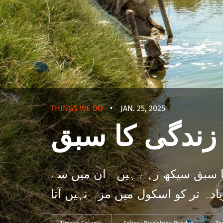
THINGS WE DO
•
JAN. 25, 2025
زندگی کا سبق
کا سبق سیکھ رہے ہیں۔ ان میں سے
ادہ تر کو اسکول میں مزہ نہیں آتا