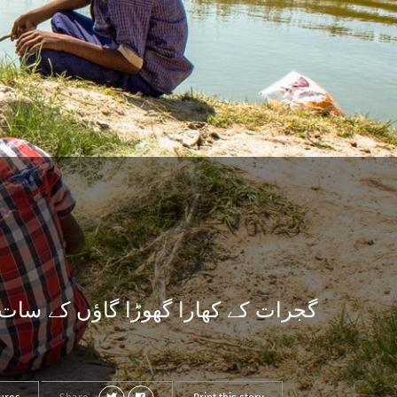
گجرات کے کھارا گھوڑا گاؤں کے سات