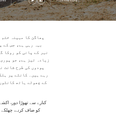
tures
Share
Print this story
پھاگن کا مہینہ ختم ہ
بہہ رہی ہے، جس کے پ
نہر کے پانی کو روکا گی
زیادہ تیز ہے، جو پوری 
پودوں کی طرح شانت نظ
رہے ہیں۔ کانٹے پر ہلک
کے چھوٹے ہاتھ کانٹوں 
کنارے سے تھوڑا دور، اکشے