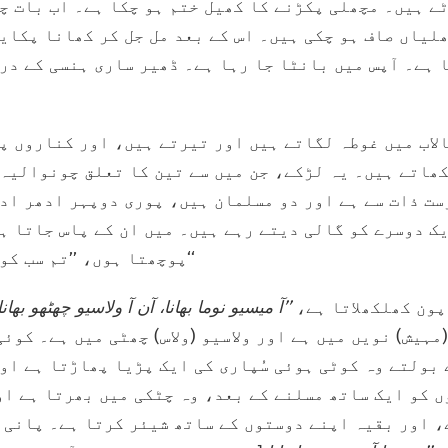
ے ہیں۔ مچھلی پکڑنے کا کھیل ختم ہو چکا ہے۔ اب بات چ
لیاں صاف ہو چکی ہیں۔ اس کے بعد مل جل کر کھانا پکای
 ہے۔ آپس میں بانٹا جا رہا ہے۔ ڈھیر ساری ہنسی کے در
لاب میں غوطہ لگاتے ہیں اور تیرتے ہیں، اور کناروں پ
کھاتے ہیں۔ یہ لڑکے، جن میں سے تین کا تعلق چونوالیہ
ست ذات سے ہے اور دو مسلمان ہیں، پوری دوپہر ادھر اد
ک دوسرے کو گالی دیتے رہے ہیں۔ میں ان کے پاس جاتا ہ
پوچھتا ہوں، ’’تم سب کون سی کلاس میں پڑھتے ہو؟‘‘
پون کھلکھلاتا ہے،
’’آ میسیو نوما بھانا، آن آ ولاسیو چھٹھو بھانا
مہیش) نویں میں ہے اور ولاسیو (ولاس) چھٹی میں ہے۔ کوئ
 بولتے وہ کوٹی ہوئی سُپاری کی ایک پڑیا پھاڑتا ہے او
ں کو ایک ساتھ مسلنے کے بعد، وہ چٹکی میں بھرتا ہے ا
 اور بقیہ اپنے دوستوں کے ساتھ شیئر کرتا ہے۔ پانی م