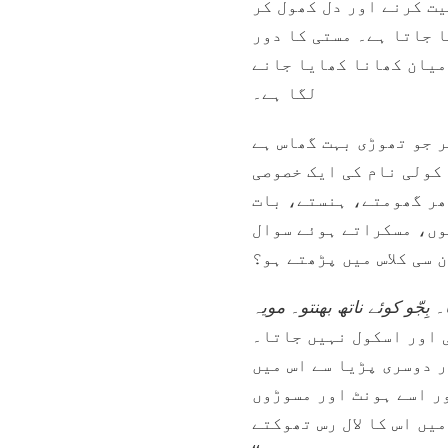
یت کرنے اور دل کھول کر
ا جاتا ہے۔ مستی کا دور
میان کھانا کھایا جانے
لگا ہے۔
ر جو تھوڑی بہت گھاس ہے
 کولی نام کی ایک خصوصی
ھر گھومتے، ہنستے، بات
وں، مسکراتے ہوئے سوال
۔ بِجّو کوئے ناتھ بھنتو۔ مویہ
ی اور اسکول نہیں جاتا۔
ر دوسری پڑیا سے اس میں
ور اسے ہونٹ اور مسوڑوں
یں اس کا لال رس تھوکتے