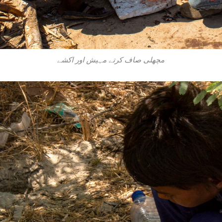
مچھلی صاف کرتے مہیش اور اکشے