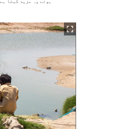
ہوئے وہ مزید کہتا ہے