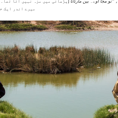
،
’’نو مجا آوے۔ بین مارتاتا
[پڑھائی میں مزہ نہیں آتا تھا۔ 
میرے اندر ایک خا