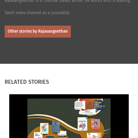
Rajasangeethan is a Chennai based writer. He works with a leading
Tamil news channel as a journalist.
Other stories by Rajasangeethan
RELATED STORIES