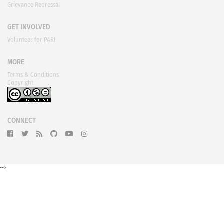
Grievance Redressal
GET INVOLVED
Volunteer for PARI
MORE
Terms & Conditions
Copyright
CONNECT
-->