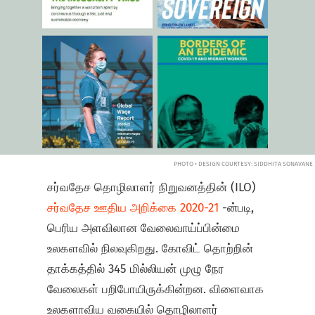
PHOTO • DESIGN COURTESY: SIDDHITA SONAVANE
சர்வதேச தொழிலாளர் நிறுவனத்தின் (ILO)
சர்வதேச ஊதிய அறிக்கை 2020-21
-ன்படி,
பெரிய அளவிலான வேலைவாய்ப்பின்மை
உலகளவில் நிலவுகிறது. கோவிட் தொற்றின்
தாக்கத்தில் 345 மில்லியன் முழு நேர
வேலைகள் பறிபோயிருக்கின்றன. விளைவாக
உலகளாவிய வகையில் தொழிலாளர்