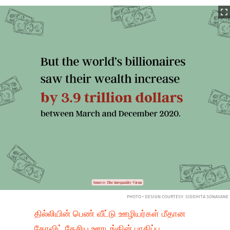
PHOTO • DESIGN COURTESY: SIDDHITA SONAVANE
தில்லியின் பெண் வீட்டு ஊழியர்கள் மீதான
கோவிட் தேசிய ஊரடங்கின் பாதிப்பு