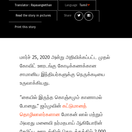
Translator :
Rajasangeethan
Language
Tamil
Read the story in pictures
Share
Print this story
மார்ச் 25, 2020 அன்று அறிவிக்கப்பட்ட முதல்
கோவிட் ஊரடங்கு கோடிக்கணக்கான
சாமானிய இந்தியர்களுக்கு நெருக்கடியை
உருவாக்கியது.
“கையில் இருந்த கொஞ்சமும் காணாமல்
போனது.” ஜம்முவின்
கட்டுமானத்
தொழிலாளர்களான
மோகன் லால் மற்றும்
அவரது மனைவி நர்மதபாய் ஆகியோரின்
சேமிப்பு, ஊரடங்கின் தொடக்கத்தில் 2,000