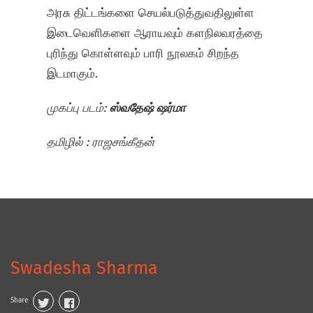
அரசு திட்டங்களை செயல்படுத்துவதிலுள்ள
இடைவெளிகளை ஆராயவும் களநிலவரத்தை
புரிந்து கொள்ளவும் பாரி நூலகம் சிறந்த
இடமாகும்.
முகப்பு படம்:
ஸ்வதேஷ் ஷர்மா
தமிழில்
:
ராஜசங்கீதன்
Swadesha Sharma
Share