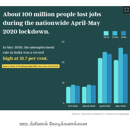
PHOTO • DESIGN COURTESY: SIDDHITA SONAVANE
ஊரடங்கினால் கோடிக்கணக்கான