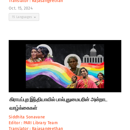
Translator :
Rajasangeethan
Oct. 15, 2024
15 Languages
கிராமப்புற இந்தியாவில் பால்புதுமையரின் அன்றாட
வாழ்க்கைகள்
Siddhita Sonavane
Editor :
PARI Library Team
Translator :
Rajasangeethan