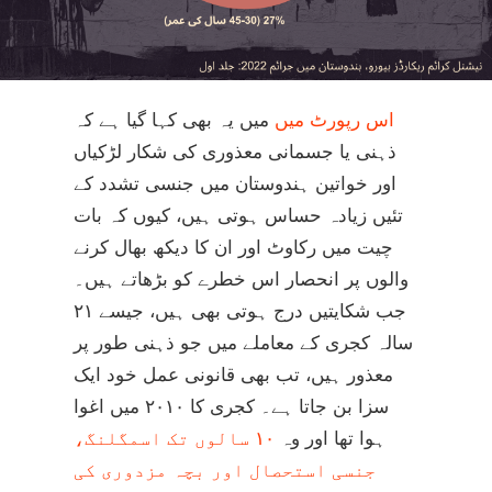
اس رپورٹ میں
میں یہ بھی کہا گیا ہے کہ
ذہنی یا جسمانی معذوری کی شکار لڑکیاں
اور خواتین ہندوستان میں جنسی تشدد کے
تئیں زیادہ حساس ہوتی ہیں، کیوں کہ بات
چیت میں رکاوٹ اور ان کا دیکھ بھال کرنے
والوں پر انحصار اس خطرے کو بڑھاتے ہیں۔
جب شکایتیں درج ہوتی بھی ہیں، جیسے ۲۱
سالہ کجری کے معاملے میں جو ذہنی طور پر
معذور ہیں، تب بھی قانونی عمل خود ایک
سزا بن جاتا ہے۔ کجری کا ۲۰۱۰ میں اغوا
ہوا تھا اور وہ
۱۰ سالوں تک اسمگلنگ،
جنسی استحصال اور بچہ مزدوری کی