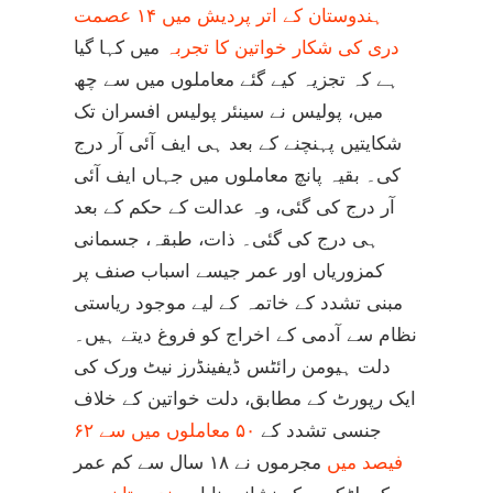
ہندوستان کے اتر پردیش میں ۱۴ عصمت
دری کی شکار خواتین کا تجربہ
میں کہا گیا
ہے کہ تجزیہ کیے گئے معاملوں میں سے چھ
میں، پولیس نے سینئر پولیس افسران تک
شکایتیں پہنچنے کے بعد ہی ایف آئی آر درج
کی۔ بقیہ پانچ معاملوں میں جہاں ایف آئی
آر درج کی گئی، وہ عدالت کے حکم کے بعد
ہی درج کی گئی۔ ذات، طبقہ، جسمانی
کمزوریاں اور عمر جیسے اسباب صنف پر
مبنی تشدد کے خاتمہ کے لیے موجود ریاستی
نظام سے آدمی کے اخراج کو فروغ دیتے ہیں۔
دلت ہیومن رائٹس ڈیفینڈرز نیٹ ورک کی
ایک رپورٹ کے مطابق، دلت خواتین کے خلاف
جنسی تشدد کے
۵۰ معاملوں میں سے ۶۲
فیصد میں
مجرموں نے ۱۸ سال سے کم عمر