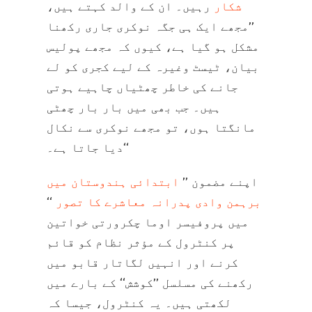
شکار
رہیں۔ ان کے والد کہتے ہیں،
’’مجھے ایک ہی جگہ نوکری جاری رکھنا
مشکل ہو گیا ہے، کیوں کہ مجھے پولیس
بیان، ٹیسٹ وغیرہ کے لیے کجری کو لے
جانے کی خاطر چھٹیاں چاہیے ہوتی
ہیں۔ جب بھی میں بار بار چھٹی
مانگتا ہوں، تو مجھے نوکری سے نکال
دیا جاتا ہے۔‘‘
اپنے مضمون ’’
ابتدائی ہندوستان میں
برہمن وادی پدرانہ معاشرے کا تصور
‘‘
میں پروفیسر اوما چکرورتی خواتین
پر کنٹرول کے مؤثر نظام کو قائم
کرنے اور انہیں لگاتار قابو میں
رکھنے کی مسلسل ’’کوشش‘‘ کے بارے میں
لکھتی ہیں۔ یہ کنٹرول، جیسا کہ