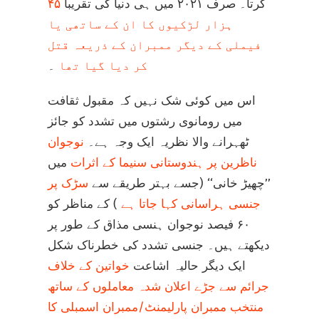
کرتا۔ صرف ۲۰۲۱ میں ہی دنیا کی تقریباً
۴۵
ہزار لڑکیوں کا ان کے ساتھی یا
فیملی کے دیگر ممبران کے ذریعہ قتل
کر دیا گیا تھا
۔
اس میں کوئی شک نہیں کہ مقبول ثقافت
میں رومانوی رشتوں میں تشدد کو جائز
ٹھہرانے والا نظریہ ایک وجہ ہے۔
نوجوان
ناظرین پر ہندوستانی سنیما کے اثرات
میں
’’چھیڑ خانی‘‘ (جسے بہتر طریقے سے
سڑک پر
جنسی ہراسانی کہا جاتا ہے
) کے مناظر کو
۶۰ فیصد نوجوان ہنسی مذاق کے طور پر
دیکھتے ہیں۔ جنسی تشدد کی خطرناک شکل
ایک دیگر حالیہ اشاعت
خواتین کے خلاف
جرائم سے جڑے اعلان شدہ معاملوں کے ساتھ
منتخب ممبران پارلیمنٹ/ممبران اسمبلی کا