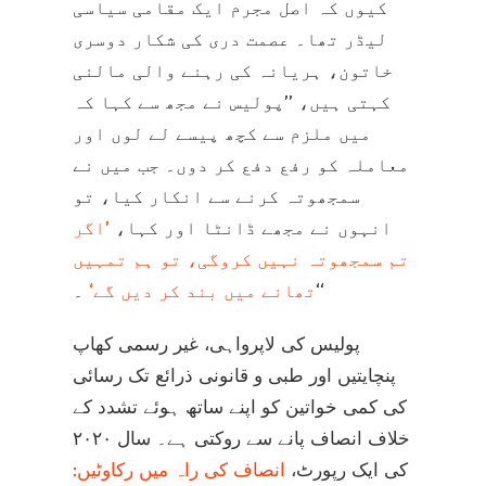
کیوں کہ اصل مجرم ایک مقامی سیاسی
لیڈر تھا۔ عصمت دری کی شکار دوسری
خاتون، ہریانہ کی رہنے والی مالنی
کہتی ہیں، ’’پولیس نے مجھ سے کہا کہ
میں ملزم سے کچھ پیسے لے لوں اور
معاملہ کو رفع دفع کر دوں۔ جب میں نے
سمجھوتہ کرنے سے انکار کیا، تو
انہوں نے مجھے ڈانٹا اور کہا،
’اگر
تم سمجھوتہ نہیں کروگی، تو ہم تمہیں
۔‘‘
تھانے میں بند کر دیں گے‘
پولیس کی لاپرواہی، غیر رسمی کھاپ
پنچایتیں اور طبی و قانونی ذرائع تک رسائی
کی کمی خواتین کو اپنے ساتھ ہوئے تشدد کے
خلاف انصاف پانے سے روکتی ہے۔ سال ۲۰۲۰
کی ایک رپورٹ،
انصاف کی راہ میں رکاوٹیں: