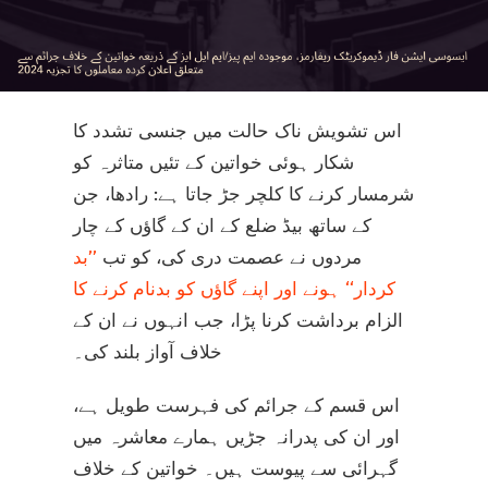
اس تشویش ناک حالت میں جنسی تشدد کا
شکار ہوئی خواتین کے تئیں متاثرہ کو
شرمسار کرنے کا کلچر جڑ جاتا ہے: رادھا، جن
کے ساتھ بیڈ ضلع کے ان کے گاؤں کے چار
مردوں نے عصمت دری کی، کو تب
’’بد
کردار‘‘ ہونے اور اپنے گاؤں کو بدنام کرنے کا
الزام برداشت کرنا پڑا، جب انہوں نے ان کے
خلاف آواز بلند کی۔
اس قسم کے جرائم کی فہرست طویل ہے،
اور ان کی پدرانہ جڑیں ہمارے معاشرہ میں
گہرائی سے پیوست ہیں۔ خواتین کے خلاف