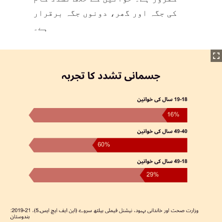
کی جگہ اور گھر، دونوں جگہ برقرار
ہے۔