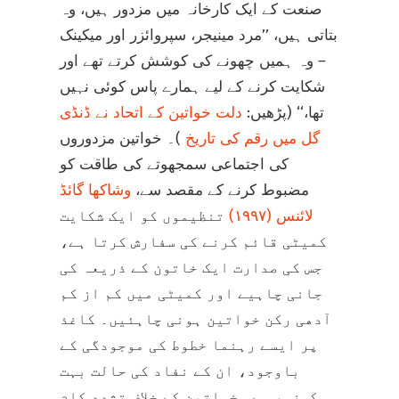
صنعت کے ایک کارخانہ میں مزدور ہیں، وہ
بتاتی ہیں، ’’مرد مینیجر، سپروائزر اور میکینک
– وہ ہمیں چھونے کی کوشش کرتے تھے اور
شکایت کرنے کے لیے ہمارے پاس کوئی نہیں
تھا،‘‘ (پڑھیں:
دلت خواتین کے اتحاد نے ڈنڈی
گل میں رقم کی تاریخ
)۔ خواتین مزدوروں
کی اجتماعی سمجھوتے کی طاقت کو
مضبوط کرنے کے مقصد سے،
وشاکھا گائڈ
لائنس (۱۹۹۷)
تنظیموں کو ایک شکایت
کمیٹی قائم کرنے کی سفارش کرتا ہے،
جس کی صدارت ایک خاتون کے ذریعہ کی
جانی چاہیے اور کمیٹی میں کم از کم
آدھی رکن خواتین ہونی چاہئیں۔ کاغذ
پر ایسے رہنما خطوط کی موجودگی کے
باوجود، ان کے نفاد کی حالت بہت
کمزور ہے۔ خواتین کے خلاف تشدد کام