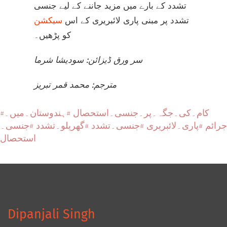
تشدد کے بارے میں مزید جاننے کے لیے جنسی
تشدد پر مبنی پاری لائبریری کے اس
سیکشن
کو پڑھیں۔
سر ورق ڈیزائن: سودیشا شرما
مترجم: محمد قمر تبریز
#کام۔کی۔جگہ۔پر۔جنسی۔استحصال
#ہندوستان۔میں۔
جرائم
#پاری۔لائبریری
#جنسی۔تشدد
#گھریلو۔تشدد
#جنسی۔
استحصال
Dipanjali Singh