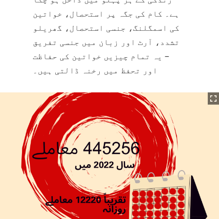
ہے۔ کام کی جگہ پر استحصال، خواتین
کی اسمگلنگ، جنسی استحصال، گھریلو
تشدد، آرٹ اور زبان میں جنسی تفریق
– یہ تمام چیزیں خواتین کی حفاظت
اور تحفظ میں رخنہ ڈالتی ہیں۔