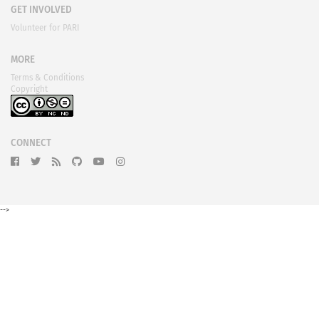
GET INVOLVED
Volunteer for PARI
MORE
Terms & Conditions
Copyright
CONNECT
-->