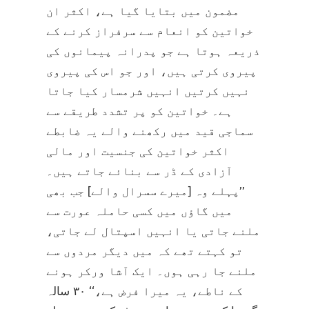
مضمون میں بتایا گیا ہے، اکثر ان
خواتین کو انعام سے سرفراز کرنے کے
ذریعہ ہوتا ہے جو پدرانہ پیمانوں کی
پیروی کرتی ہیں، اور جو اس کی پیروی
نہیں کرتیں انہیں شرمسار کیا جاتا
ہے۔ خواتین کو پر تشدد طریقے سے
سماجی قید میں رکھنے والے یہ ضابطے
اکثر خواتین کی جنسیت اور مالی
آزادی کے ڈر سے بنائے جاتے ہیں۔
’’پہلے وہ [میرے سسرال والے] جب بھی
میں گاؤں میں کسی حاملہ عورت سے
ملنے جاتی یا انہیں اسپتال لے جاتی،
تو کہتے تھے کہ میں دیگر مردوں سے
ملنے جا رہی ہوں۔ ایک آشا ورکر ہونے
کے ناطے، یہ میرا فرض ہے،‘‘ ۳۰ سالہ