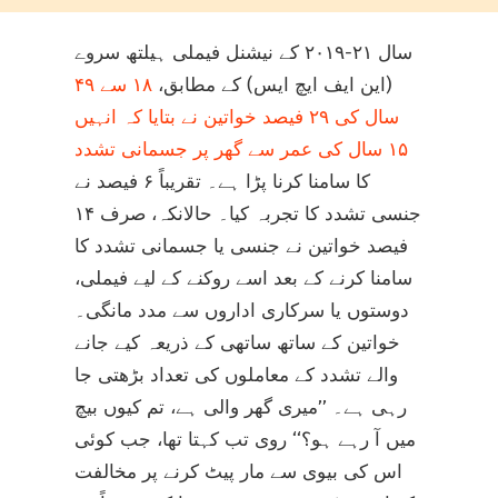
سال ۲۱-۲۰۱۹ کے نیشنل فیملی ہیلتھ سروے
(این ایف ایچ ایس) کے مطابق،
۱۸ سے ۴۹
سال کی ۲۹ فیصد خواتین نے بتایا کہ انہیں
۱۵ سال کی عمر سے گھر پر جسمانی تشدد
کا سامنا کرنا پڑا ہے۔ تقریباً ۶ فیصد نے
جنسی تشدد کا تجربہ کیا۔ حالانکہ، صرف ۱۴
فیصد خواتین نے جنسی یا جسمانی تشدد کا
سامنا کرنے کے بعد اسے روکنے کے لیے فیملی،
دوستوں یا سرکاری اداروں سے مدد مانگی۔
خواتین کے ساتھ ساتھی کے ذریعہ کیے جانے
والے تشدد کے معاملوں کی تعداد بڑھتی جا
رہی ہے۔ ’’میری گھر والی ہے، تم کیوں بیچ
میں آ رہے ہو؟‘‘ روی تب کہتا تھا، جب کوئی
اس کی بیوی سے مار پیٹ کرنے پر مخالفت