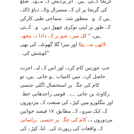
گریجا کہتی ہیں۔ اتر پردیش کے مہوبہ ضلع
کی گریجا پر ان کے سسرال والے دباؤ ڈالتے
ہیں کہ وہ منظور شدہ سماجی طبی کارکن
کے طور پر اپنی نوکری چھوڑ دیں۔ وہ کہتی
ہیں، ’’
کل میرے شوہر کے دادا نے مجھے
لاٹھی سے پیٹا
اور میرا گلا گھونٹنے کی بھی
کوشش کی۔‘‘
جب عورتیں کام کرنے اور اس کے لیے اجرت
حاصل کرنے میں کامیاب ہو جاتی ہیں، تو
کام کی جگہ پر استحصال اگلی جنسی
رکاوٹ بن جاتی ہے۔ قومی راجدھانی خطہ
اور بنگلورو میں کپڑے کی صنعت کے مزدوروں
کے ایک سروے کے مطابق، ۱۷ فیصد خواتین
مزدوروں نے
کام کی جگہ پر جنسی ہراسانی
کے واقعات کی رپورٹ کی۔ لتا، کپڑے کی