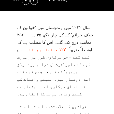
Share
Print this story
سال ۲۰۲۲ میں ہندوستان میں ’خواتین کے
خلاف جرائم‘ کے کل چار لاکھ ۴۵ ہزار ۲۵۶
معاملے درج کیے گئے۔ اس کا مطلب ہے کہ
اوسطاً تقریباً
۱۲۲۰ معاملے روزانہ
درج
کیے گئے – جو سرکاری طور پر رپورٹ
کیے گئے اور ’نیشنل کرائم ریکارڈز
بیورو‘ کے ذریعہ جمع کیے گئے
اعدادوشمار ہیں۔ حقیقی واقعات کی
تعداد ان سرکاری اعدادوشمار سے
کہیں زیادہ ہونے کا امکان ہے۔
خواتین کے خلاف تشدد آہستہ آہستہ
زندگی کے ہر پہلو میں داخل ہو چکا