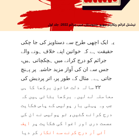
یہ ایک اچھی طرح سے دستاویز کی جا چکی
حقیقت ہے کہ خواتین اپنے خلاف ہونے والے
جرائم کو درج کرانے میں ہچکچاتی ہیں،
جس سے ان کی آواز مزید حاشیہ پر پہنچ
جاتی ہے۔ مثال کے طور پر، اتر پردیش کی
۲۲ سالہ دلت خاتون برکھا کا ہی
معاملہ لے لیں۔ برکھا بتاتی ہیں کہ
جب وہ پہلی بار پولیس کے پاس شکایت
درج کرانے گئیں، تو پولیس نے ان کی
عصمت دری اور اغوا کی شکایت پر
ایف
آئی آر درج کرنے سے انکار
کر دیا