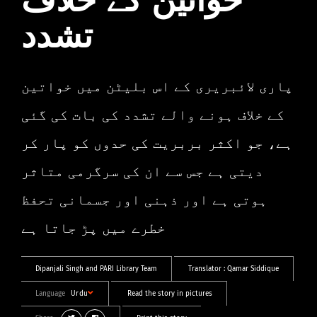
خواتین کے خلاف
تشدد
پاری لائبریری کے اس بلیٹن میں خواتین
کے خلاف ہونے والے تشدد کی بات کی گئی
ہے، جو اکثر بربریت کی حدوں کو پار کر
دیتی ہے جس سے ان کی سرگرمی متاثر
ہوتی ہے اور ذہنی اور جسمانی تحفظ
خطرے میں پڑ جاتا ہے
Dipanjali Singh
and
PARI Library Team
Translator :
Qamar Siddique
Language
Urdu
Read the story in pictures