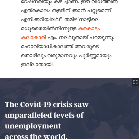
റേഷനരിയും കഴിച്ചാണ്. ഈ വിധത്തിൽ
എത്രകാലം തള്ളിനീക്കാൻ പറ്റുമെന്ന്
എനിക്കറിയില്ല”, തമിഴ് നാട്ടിലെ
മധുരൈയിൽനിന്നുള്ള
കരകാട്ടം
കലാകാരി
എം. നല്ലുതായ് പറയുന്നു.
മഹാവ്യാധികാലത്ത് അവരുടെ
തൊഴിലും വരുമാനവും പൂർണ്ണമായും
ഇല്ലാതായി.