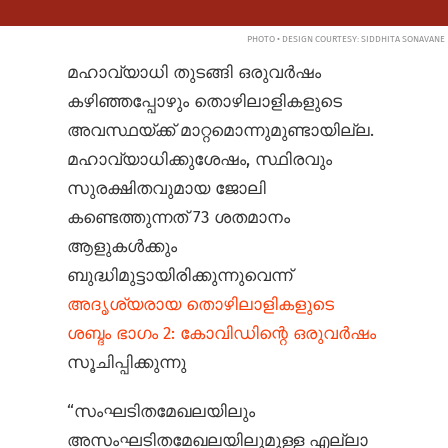
PHOTO • DESIGN COURTESY: SIDDHITA SONAVANE
മഹാവ്യാധി തുടങ്ങി ഒരുവർഷം
കഴിഞ്ഞപ്പോഴും തൊഴിലാളികളുടെ
അവസ്ഥയ്ക്ക് മാറ്റമൊന്നുമുണ്ടായില്ല.
മഹാവ്യാധിക്കുശേഷം, സ്ഥിരവും
സുരക്ഷിതവുമായ ജോലി
കണ്ടെത്തുന്നത് 73 ശതമാനം
ആളുകൾക്കും
ബുദ്ധിമുട്ടായിരിക്കുന്നുവെന്ന്
അദൃശ്യരായ തൊഴിലാളികളുടെ
ശബ്ദം ഭാഗം 2: കോവിഡിന്റെ ഒരുവർഷം
സൂചിപ്പിക്കുന്നു
“സംഘടിതമേഖലയിലും
അസംഘടിതമേഖലയിലുമുള്ള എല്ലാ