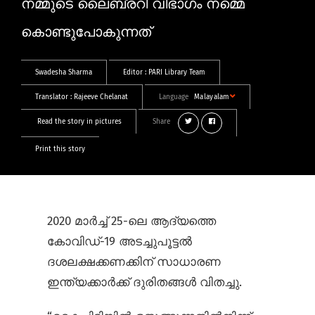
നമ്മുടെ ലൈബ്രറി വിഭാഗം നമ്മെ
കൊണ്ടുപോകുന്നത്
Swadesha Sharma
Editor :
PARI Library Team
Translator :
Rajeeve Chelanat
Language
Malayalam
Read the story in pictures
Share
Print this story
2020 മാർച്ച് 25-ലെ ആദ്യത്തെ
കോവിഡ്-19 അടച്ചുപൂട്ടൽ
ദശലക്ഷക്കണക്കിന് സാധാരണ
ഇന്ത്യക്കാർക്ക് ദുരിതങ്ങൾ വിതച്ചു.