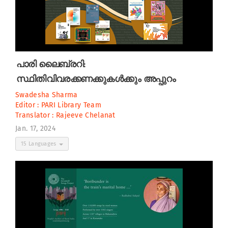
പാരി ലൈബ്രറി:
സ്ഥിതിവിവരക്കണക്കുകൾക്കും അപ്പുറം
Swadesha Sharma
Editor :
PARI Library Team
Translator :
Rajeeve Chelanat
Jan. 17, 2024
15 Languages