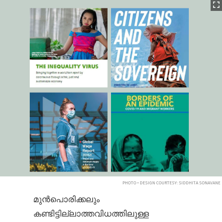
PHOTO • DESIGN COURTESY: SIDDHITA SONAVANE
മുൻപൊരിക്കലും
കണ്ടിട്ടില്ലാത്തവിധത്തിലുള്ള