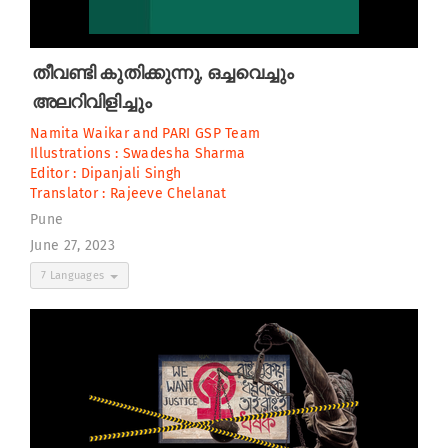
തീവണ്ടി കുതിക്കുന്നു, ഒച്ചവെച്ചും
അലറിവിളിച്ചും
Namita Waikar
and
PARI GSP Team
Illustrations :
Swadesha Sharma
Editor :
Dipanjali Singh
Translator :
Rajeeve Chelanat
Pune
June 27, 2023
7 Languages