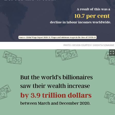
PHOTO • DESIGN COURTESY: SIDDHITA SONAVANE