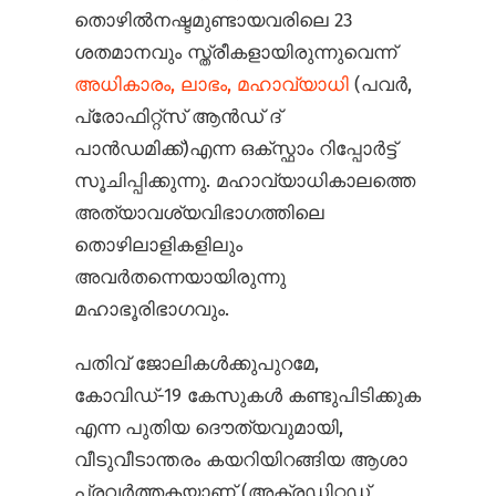
തൊഴിൽനഷ്ടമുണ്ടായവരിലെ 23
ശതമാനവും സ്ത്രീകളായിരുന്നുവെന്ന്
അധികാരം, ലാഭം, മഹാവ്യാധി
(പവർ,
പ്രോഫിറ്റ്സ് ആൻഡ് ദ്
പാൻ‌ഡമിക്ക്)എന്ന ഒക്സ്ഫാം റിപ്പോർട്ട്
സൂചിപ്പിക്കുന്നു. മഹാവ്യാധികാലത്തെ
അത്യാവശ്യവിഭാഗത്തിലെ
തൊഴിലാളികളിലും
അവർതന്നെയായിരുന്നു
മഹാഭൂരിഭാഗവും.
പതിവ് ജോലികൾക്കുപുറമേ,
കോവിഡ്-19 കേസുകൾ കണ്ടുപിടിക്കുക
എന്ന പുതിയ ദൌത്യവുമായി,
വീടുവീടാന്തരം കയറിയിറങ്ങിയ ആശാ
പ്രവർത്തകയാണ് (അക്രഡിറ്റഡ്