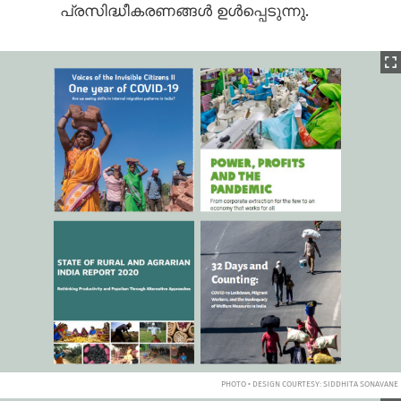
പ്രസിദ്ധീകരണങ്ങൾ ഉൾപ്പെടുന്നു.
PHOTO • DESIGN COURTESY: SIDDHITA SONAVANE