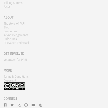
Talking Albums
Faces
ABOUT
The story of PARI
Blog
Contact us
Acknowledgements
Guidelines
Grievance Redressal
GET INVOLVED
Volunteer for PARI
MORE
Terms & Conditions
Copyright
CONNECT