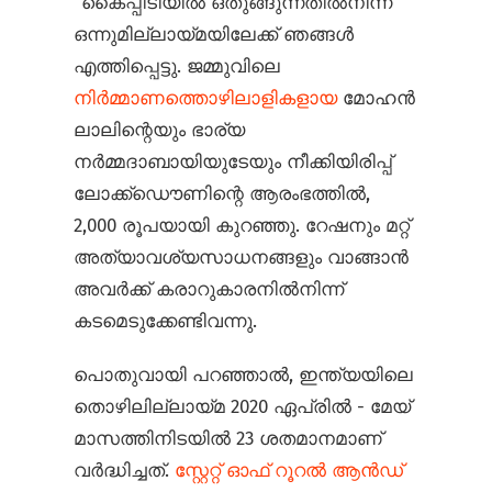
“കൈപ്പിടിയിൽ ഒതുങ്ങുന്നതിൽനിന്ന്
ഒന്നുമില്ലായ്മയിലേക്ക് ഞങ്ങൾ
എത്തിപ്പെട്ടു. ജമ്മുവിലെ
നിർമ്മാണത്തൊഴിലാളികളായ
മോഹൻ
ലാലിന്റെയും ഭാര്യ
നർമ്മദാബായിയുടേയും നീക്കിയിരിപ്പ്
ലോക്ക്ഡൌണിന്റെ ആരംഭത്തിൽ,
2,000 രൂപയായി കുറഞ്ഞു. റേഷനും മറ്റ്
അത്യാവശ്യസാധനങ്ങളും വാങ്ങാൻ
അവർക്ക് കരാറുകാരനിൽനിന്ന്
കടമെടുക്കേണ്ടിവന്നു.
പൊതുവായി പറഞ്ഞാൽ, ഇന്ത്യയിലെ
തൊഴിലില്ലായ്മ 2020 ഏപ്രിൽ - മേയ്
മാസത്തിനിടയിൽ 23 ശതമാനമാണ്
വർദ്ധിച്ചത്.
സ്റ്റേറ്റ് ഓഫ് റൂറൽ ആൻഡ്