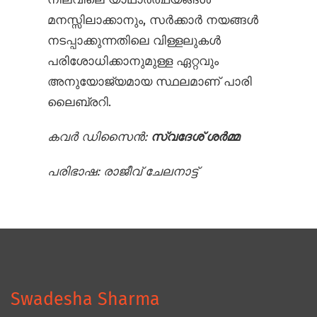
മനസ്സിലാക്കാനും, സർക്കാർ നയങ്ങൾ
നടപ്പാക്കുന്നതിലെ വിള്ളലുകൾ
പരിശോധിക്കാനുമുള്ള ഏറ്റവും
അനുയോജ്യമായ സ്ഥലമാണ് പാരി
ലൈബ്രറി.
കവർ ഡിസൈൻ:
സ്വദേശ് ശർമ്മ
പരിഭാഷ:
രാജീവ് ചേലനാട്ട്
Swadesha Sharma