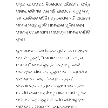
ଅନୁଯାୟୀ ଅପରାଧ ବିରୋଧରେ ଅଭିଯୋଗ ଫର୍ଦ୍ଦ
ଦାଖଲ କରିବାର ହାର ଏହି ରାଜ୍ୟରେ ସବୁଠୁ କମ୍‌
୫୫ ପ୍ରତିଶତ ରହିଛି। ପ୍ରତ୍ୟେକ ୩ଟି ଅପହରଣ
ମାମଲା ମଧ୍ୟରୁ ୨ଟି ମାମଲାରେ ପୁଲିସ କେସ୍‌
ଫାଇଲ୍‌ ହୋଇନଥାଏ। ଦୀୟାଙ୍କ ମାମଲା ସେମିତି
ଥିଲା।
କୁଶଲଗଡ଼ରେ କାର୍ଯ୍ୟରତ ପୁଲିସ ଉପ ଅଧିକ୍ଷକ
ରୂପ ସିଂ କୁହନ୍ତି, ‘‘ସେମାନେ ମାମଲା ଫେରାଇ
ନେଲେ।’’ କମଳା କୁହନ୍ତି, କଙ୍ଗାରୁ କୋର୍ଟ
ଚଳାଇଥିବା ଗାଁର ଏକ ପୁରୁଷ ଦଳ -
ବାଞ୍ଜଡ଼ିଆ
ହସ୍ତକ୍ଷେପ କଲା। ‘କନ୍ୟାର ମୂଲ୍ୟ’ -
ଭିଲମାନଙ୍କ ମଧ୍ୟରେ ରହିଥିବା ଏକ ପ୍ରଥା
ଯେଉଁଠି ଜଣେ ପତ୍ନୀଙ୍କୁ ପାଇବା ଲାଗି ପୁଅର
ପରିବାର ଲୋକଙ୍କୁ ଅର୍ଥ ପୈଠ କରିବାକୁ ହୁଏ-
ଦାବି କରି ପୁଲିସର ବିନା ହସ୍ତକ୍ଷେପରେ