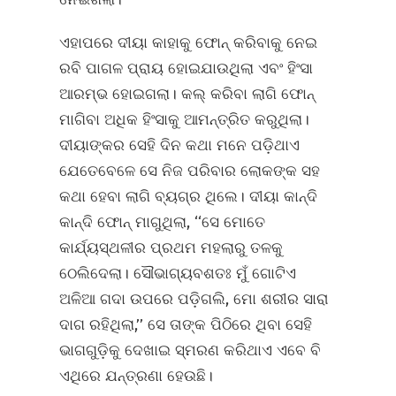
ଏହାପରେ ଦୀୟା କାହାକୁ ଫୋନ୍‌ କରିବାକୁ ନେଇ
ରବି ପାଗଳ ପ୍ରାୟ ହୋଇଯାଉଥିଲା ଏବଂ ହିଂସା
ଆରମ୍ଭ ହୋଇଗଲା। କଲ୍‌ କରିବା ଲାଗି ଫୋନ୍‌
ମାଗିବା ଅଧିକ ହିଂସାକୁ ଆମନ୍ତ୍ରିତ କରୁଥିଲା।
ଦୀୟାଙ୍କର ସେହି ଦିନ କଥା ମନେ ପଡ଼ିଥାଏ
ଯେତେବେଳେ ସେ ନିଜ ପରିବାର ଲୋକଙ୍କ ସହ
କଥା ହେବା ଲାଗି ବ୍ୟଗ୍ର ଥିଲେ। ଦୀୟା କାନ୍ଦି
କାନ୍ଦି ଫୋନ୍‌ ମାଗୁଥିଲା, ‘‘ସେ ମୋତେ
କାର୍ଯ୍ୟସ୍ଥଳୀର ପ୍ରଥମ ମହଲାରୁ ତଳକୁ
ଠେଲିଦେଲା। ସୌଭାଗ୍ୟବଶତଃ ମୁଁ ଗୋଟିଏ
ଅଳିଆ ଗଦା ଉପରେ ପଡ଼ିଗଲି, ମୋ ଶରୀର ସାରା
ଦାଗ ରହିଥିଲା,’’ ସେ ତାଙ୍କ ପିଠିରେ ଥିବା ସେହି
ଭାଗଗୁଡ଼ିକୁ ଦେଖାଇ ସ୍ମରଣ କରିଥାଏ ଏବେ ବି
ଏଥିରେ ଯନ୍ତ୍ରଣା ହେଉଛି।