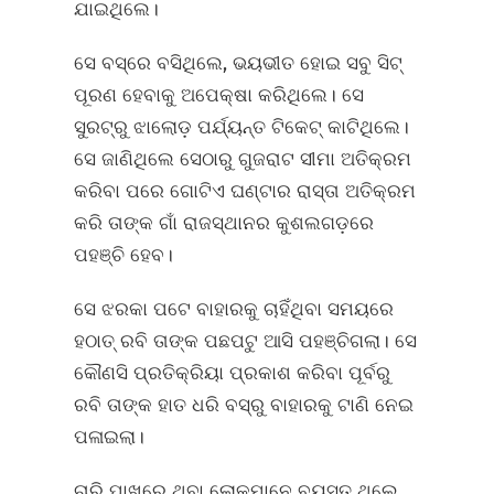
ଯାଇଥିଲେ।
ସେ ବସ୍‌ରେ ବସିଥିଲେ, ଭୟଭୀତ ହୋଇ ସବୁ ସିଟ୍‌
ପୂରଣ ହେବାକୁ ଅପେକ୍ଷା କରିଥିଲେ। ସେ
ସୁରଟ୍‌ରୁ ଝାଲୋଡ଼ ପର୍ଯ୍ୟନ୍ତ ଟିକେଟ୍‌ କାଟିଥିଲେ।
ସେ ଜାଣିଥିଲେ ସେଠାରୁ ଗୁଜରାଟ ସୀମା ଅତିକ୍ରମ
କରିବା ପରେ ଗୋଟିଏ ଘଣ୍ଟାର ରାସ୍ତା ଅତିକ୍ରମ
କରି ତାଙ୍କ ଗାଁ ରାଜସ୍ଥାନର କୁଶଲଗଡ଼ରେ
ପହଞ୍ଚି ହେବ।
ସେ ଝରକା ପଟେ ବାହାରକୁ ଚାହିଁଥିବା ସମୟରେ
ହଠାତ୍‌ ରବି ତାଙ୍କ ପଛପଟୁ ଆସି ପହଞ୍ଚିଗଲା। ସେ
କୌଣସି ପ୍ରତିକ୍ରିୟା ପ୍ରକାଶ କରିବା ପୂର୍ବରୁ
ରବି ତାଙ୍କ ହାତ ଧରି ବସ୍‌ରୁ ବାହାରକୁ ଟାଣି ନେଇ
ପଳାଇଲା।
ଚାରି ପାଖରେ ଥିବା ଲୋକମାନେ ବ୍ୟସ୍ତ ଥିଲେ,