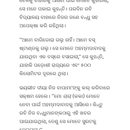
ବେଳକୁ ବାହାରକୁ ଆସିବା ପାଇଁ ମୋତେ କୁହାଗଲା,’’
ସେ ମନେ ପକାଇ କୁହନ୍ତି। ପରଦିନ ରବି
ବିଦ୍ୟାଳୟ ବାହାରେ ନିଜର ଜଣେ ବନ୍ଧୁ ସହ
ଅପେକ୍ଷା କରି ରହିଥିଲା।
‘‘ଆମେ ବାଗିଡୋରା ଗଲୁ ନାହିଁ। ଆମେ ବସ୍‌
ଷ୍ଟାଣ୍ଡକୁ ଗଲୁ। ସେ ମୋତେ ଅହମ୍ମଦାବାଦକୁ
ଯାଉଥିବା ଏକ ବସ୍‌ରେ ବସାଇଲା,’’ ସେ କୁହନ୍ତି,
ଯାହାକି ପଡ଼ୋଶୀ ରାଜ୍ୟରେ ଏବଂ ୫୦୦
କିଲୋମିଟର ଦୂରରେ ଥିଲା।
ଭୟଭୀତ ଦୀୟା ନିଜ ବାପାମା’ଙ୍କୁ କଲ୍‌ କରିବାରେ
ସକ୍ଷମ ହେଲେ। ‘‘ମୋ
ଚାଚା
(କକା) ମୋତେ
ନେବା ପାଇଁ ଅହମ୍ମଦାବାଦକୁ ଆସିଲେ। କିନ୍ତୁ
ରବି ନିଜ ବନ୍ଧୁମାନଙ୍କଠାରୁ ଏହି ଖବର
ପାଇଯାଇଥିଲା, ତେଣୁ ସେ ମୋତେ ସୁରଟକୁ
ନେଇଗଲା।’’