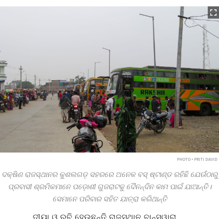
PHOTO • PRITI DAVID
ଦକ୍ଷିଣ ରାଜସ୍ଥାନର କୁଶଲଗଡ଼ ସହରରେ ଅନେକ ବସ୍‌ ଷ୍ଟାଣ୍ଡ ରହିଛି ଯେଉଁଠାରୁ
ପ୍ରବାସୀ ଶ୍ରମିକମାନେ ପଡ଼ୋଶୀ ଗୁଜରାଟକୁ ଦୈନନ୍ଦିନ କାମ ପାଇଁ ଯାଆନ୍ତି।
ସେମାନେ ପରିବାର ସହିତ ଯାତ୍ରା କରିଥାନ୍ତି
ଦୀୟା ଓ ରବି ହେଉଛନ୍ତି ରାଜସ୍ଥାନ ବାନ୍‌ସ୍ୱାରା