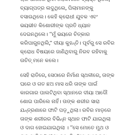
ବ୍ୟାଗ୍‌ପତ୍ର ଲଦୁଥିଲେ, ପିଲାମାନଙ୍କୁ
ବସାଉଥିଲେ। କେହି କ୍ରୋଧୀ ଯୁବକ ଏବଂ
ଭୟଭୀତ କିଶୋରୀଙ୍କ ପ୍ରତି ଧ୍ୟାନ
ଦେଇନଥିଲେ। ‘‘ମୁଁ ଭୟରେ ଚିତ୍କାର
କରିପାରୁନଥିଲି,’’ ଦୀୟା କୁହନ୍ତି। ପୂର୍ବରୁ ସେ ରବିର
କ୍ରୋଧ ବିଷୟରେ ଜାଣିଥିବାରୁ ନିରବ ରହିବାକୁ
ଉଚିତ୍‌ ମନେ କଲେ।
ସେହି ରାତିରେ, ସେଠାରେ ନିର୍ମାଣ ସ୍ଥଳୀରେ, ତାଙ୍କ
ଘରେ ଓ ଗତ ଛଅ ମାସ ଧରି ତାଙ୍କ ପାଇଁ
କାରଗାର ପାଲଟିଥିବା ସ୍ଥାନରେ ଦୀୟା ଆଦୌ
ଶୋଇ ପାରିଲେ ନାହିଁ। ତାଙ୍କ ଶରୀର ସାରା
ଯନ୍ତ୍ରଣାରେ ଫାଟି ପଡ଼ୁଥିଲା। ରବିର ମାଡ଼ରେ
ତାଙ୍କ ଶରୀରର ବିଭିନ୍ନ ସ୍ଥାନ ଫାଟି ଯାଇଥିଲା
ଓ ଦାଗ ହୋଇଯାଇଥିଲା । ‘‘ସେ ମୋତେ ମୁଥ ଓ