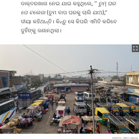
ଡାକ୍ତରଖାନା ନେଇ ଯାଇ କହୁଥିଲେ, ‘‘
ତୁମ୍‌ ଘର
ପେ ଚଲେଜା
(ତୁମ ବାପ ଘରକୁ ଚାଲି ଯାଅ),’’
ଦୀୟା କହିଥାନ୍ତି। କିନ୍ତୁ ସେ କିପରି ଏମିତି କରିବେ
ଦୁହିଁଙ୍କୁ ଜଣାନଥିଲା।
PHOTO • PRITI DAVID