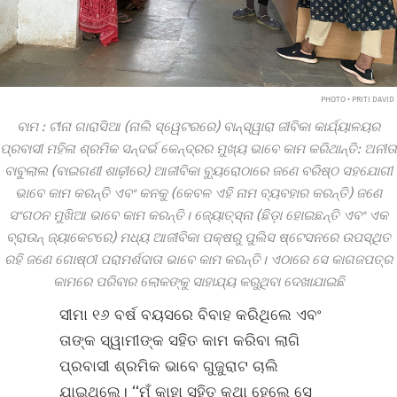
PHOTO • PRITI DAVID
ବାମ : ଟୀନା ଗାରାସିଆ (ନାଲି ସ୍ୱେଟରରେ) ବାନ୍‌ସ୍ୱାରା ଜୀବିକା କାର୍ଯ୍ୟାଳୟର
ପ୍ରବାସୀ ମହିଳା ଶ୍ରମିକ ସନ୍ଦର୍ଭ କେନ୍ଦ୍ରର ମୁଖ୍ୟ ଭାବେ କାମ କରିଥାନ୍ତି: ଅନୀତା
ବାବୁଲାଲ (ବାଇଗଣୀ ଶାଢ଼ୀରେ) ଆଜୀବିକା ବ୍ୟୁରୋଠାରେ ଜଣେ ବରିଷ୍ଠ ସହଯୋଗୀ
ଭାବେ କାମ କରନ୍ତି ଏବଂ କନକୁ (କେବଳ ଏହି ନାମ ବ୍ୟବହାର କରନ୍ତି) ଜଣେ
ସଂଗଠନ ମୁଖିଆ ଭାବେ କାମ କରନ୍ତି। ଜ୍ୟୋତ୍ସ୍ନା (ଛିଡ଼ା ହୋଇଛନ୍ତି ଏବଂ ଏକ
ବ୍ରାଉନ୍ ଜ୍ୟାକେଟରେ) ମଧ୍ୟ ଆଜୀବିକା ପକ୍ଷରୁ ପୁଲିସ ଷ୍ଟେସନରେ ଉପସ୍ଥିତ
ରହି ଜଣେ ଗୋଷ୍ଠୀ ପରାମର୍ଶଦାତା ଭାବେ କାମ କରନ୍ତି। ଏଠାରେ ସେ କାଗଜପତ୍ର
କାମରେ ପରିବାର ଲୋକଙ୍କୁ ସାହାଯ୍ୟ କରୁଥିବା ଦେଖାଯାଇଛି
ସୀମା ୧୬ ବର୍ଷ ବୟସରେ ବିବାହ କରିଥିଲେ ଏବଂ
ତାଙ୍କ ସ୍ୱାମୀଙ୍କ ସହିତ କାମ କରିବା ଲାଗି
ପ୍ରବାସୀ ଶ୍ରମିକ ଭାବେ ଗୁଜୁରାଟ ଚାଲି
ଯାଇଥିଲେ। ‘‘ମୁଁ କାହା ସହିତ କଥା ହେଲେ ସେ