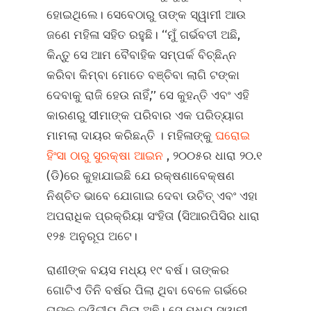
ହୋଇଥିଲେ। ସେବେଠାରୁ ତାଙ୍କ ସ୍ୱାମୀ ଆଉ
ଜଣେ ମହିଳା ସହିତ ରହୁଛି। ‘‘ମୁଁ ଗର୍ଭବତୀ ଅଛି,
କିନ୍ତୁ ସେ ଆମ ବୈବାହିକ ସମ୍ପର୍କ ବିଚ୍ଛିନ୍ନ
କରିବା କିମ୍ବା ମୋତେ ବଞ୍ଚିବା ଲାଗି ଟଙ୍କା
ଦେବାକୁ ରାଜି ହେଉ ନାହିଁ,’’ ସେ କୁହନ୍ତି ଏବଂ ଏହି
କାରଣରୁ ସୀମାଙ୍କ ପରିବାର ଏକ ପରିତ୍ୟାଗ
ମାମଲା ଦାୟର କରିଛନ୍ତି । ମହିଳାଙ୍କୁ
ଘରୋଇ
ହିଂସା ଠାରୁ ସୁରକ୍ଷା ଆଇନ
, ୨୦୦୫ର ଧାରା ୨୦.୧
(ଡି)ରେ କୁହାଯାଇଛି ଯେ ରକ୍ଷଣାବେକ୍ଷଣ
ନିଶ୍ଚିତ ଭାବେ ଯୋଗାଇ ଦେବା ଉଚିତ୍‌ ଏବଂ ଏହା
ଅପରାଧିକ ପ୍ରକ୍ରିୟା ସଂହିତା (ସିଆରପିସିର ଧାରା
୧୨୫ ଅନୁରୂପ ଅଟେ।
ରାଣୀଙ୍କ ବୟସ ମଧ୍ୟ ୧୯ ବର୍ଷ। ତାଙ୍କର
ଗୋଟିଏ ତିନି ବର୍ଷର ପିଲା ଥିବା ବେଳେ ଗର୍ଭରେ
ତାଙ୍କ ଦ୍ୱିତୀୟ ପିଲା ଅଛି। ସେ ମଧ୍ୟ ସ୍ୱାମୀ