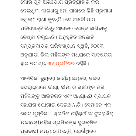
ମୋର ପୂର୍ବ ଅଭିଯୋଗ ପ୍ରତ୍ୟାହାର କରି
ନେଇଥିବା କାରଣରୁ ମୋ ପାଖରେ କିଛି ପ୍ରମାଣ
ନଥିଲା,’’ ରାଣୀ କୁହନ୍ତି। ସେ ଆଦୌ ପାଠ
ପଢ଼ିନାହାନ୍ତି କିନ୍ତୁ ଆଇନର ପେଞ୍ଚ ଜାଣିବାକୁ
ଚେଷ୍ଟା କରୁଛନ୍ତି। ଅନୁସୂଚିତ ଜନଜାତି
ସମ୍ପ୍ରଦାୟର ପରିସଂଖ୍ୟାନ ସ୍ଥିତି, ୨୦୧୩
ଅନୁଯାୟୀ ଭିଲ ମହିଳାଙ୍କ ମଧ୍ୟରେ ସାକ୍ଷରତା
ହାର ନଗଣ୍ୟ
୩୧ ପ୍ରତିଶତ
ରହିଛି।
ଆଜୀବିକା ବ୍ୟୁରୋ କାର୍ଯ୍ୟାଳୟରେ, ଦଳର
ସଦସ୍ୟମାନେ ଦୀୟା, ସୀମା ଓ ରାଣୀଙ୍କ ଭଳି
ମହିଳାଙ୍କୁ ଆଇନଗତ ଏବଂ ଅନ୍ୟାନ୍ୟ ବ୍ୟାପକ
ସହାୟତା ଯୋଗାଇ ଦେଇଥା’ନ୍ତି। ସେମାନେ ଏକ
ଛୋଟ ପୁସ୍ତିକା ‘
ଶ୍ରମିକ
ମହିଲାଓଁ କା ସୁରକ୍‌ଶିତ୍‌
ପ୍ରବାସ୍‌
(ମହିଳା ଶ୍ରମିକଙ୍କ ସୁରକ୍ଷିତ
ପ୍ରବାସ) ମଧ୍ୟ ଛାପିଛନ୍ତି, ଯେଉଁଥିରେ