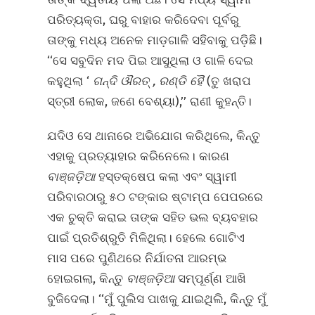
ପରିତ୍ୟକ୍ତା, ଘରୁ ବାହାର କରିଦେବା ପୂର୍ବରୁ
ତାଙ୍କୁ ମଧ୍ୟ ଅନେକ ମାଡ଼ଗାଳି ସହିବାକୁ ପଡ଼ିଛି।
‘‘ସେ ସବୁଦିନ ମଦ ପିଇ ଆସୁଥିଲା ଓ ଗାଳି ଦେଇ
କହୁଥିଲା ‘
ଗନ୍ଦି ଔରତ୍‌
,
ରଣ୍ଡି ହୈ
(ତୁ ଖରାପ
ସ୍ତ୍ରୀ ଲୋକ, ଜଣେ ବେଶ୍ୟା),’’ ରାଣୀ କୁହନ୍ତି।
ଯଦିଓ ସେ ଥାନାରେ ଅଭିଯୋଗ କରିଥିଲେ, କିନ୍ତୁ
ଏହାକୁ ପ୍ରତ୍ୟାହାର କରିନେଲେ। କାରଣ
ବାଞ୍ଜଡ଼ିଆ
ହସ୍ତକ୍ଷେପ କଲା ଏବଂ ସ୍ୱାମୀ
ପରିବାରଠାରୁ ୫୦ ଟଙ୍କାର ଷ୍ଟାମ୍ପ ପେପରରେ
ଏକ ଚୁକ୍ତି କରାଇ ତାଙ୍କ ସହିତ ଭଲ ବ୍ୟବହାର
ପାଇଁ ପ୍ରତିଶ୍ରୁତି ମିଳିଥିଲା। ହେଲେ ଗୋଟିଏ
ମାସ ପରେ ପୁଣିଥରେ ନିର୍ଯାତନା ଆରମ୍ଭ
ହୋଇଗଲା, କିନ୍ତୁ
ବାଞ୍ଜଡ଼ିଆ
ସମ୍ପୂର୍ଣ୍ଣ ଆଖି
ବୁଜିଦେଲା। ‘‘ମୁଁ ପୁଲିସ ପାଖକୁ ଯାଇଥିଲି, କିନ୍ତୁ ମୁଁ