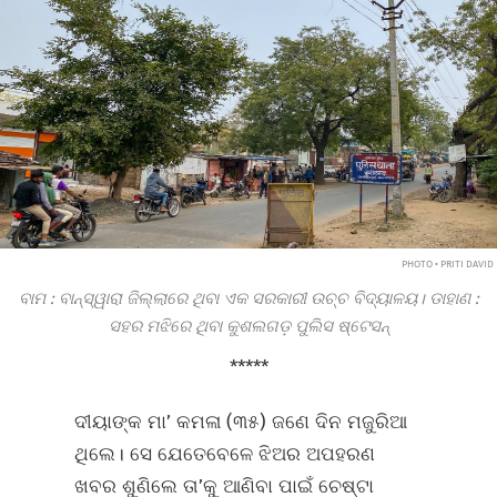
PHOTO • PRITI DAVID
ବାମ : ବାନ୍‌ସ୍ୱାରା ଜିଲ୍ଲାରେ ଥିବା ଏକ ସରକାରୀ ଉଚ୍ଚ ବିଦ୍ୟାଳୟ। ଡାହାଣ :
ସହର ମଝିରେ ଥିବା କୁଶଲଗଡ଼ ପୁଲିସ ଷ୍ଟେସନ୍‌
*****
ଦୀୟାଙ୍କ ମା’ କମଳା (୩୫) ଜଣେ ଦିନ ମଜୁରିଆ
ଥିଲେ। ସେ ଯେତେବେଳେ ଝିଅର ଅପହରଣ
ଖବର ଶୁଣିଲେ ତା’କୁ ଆଣିବା ପାଇଁ ଚେଷ୍ଟା