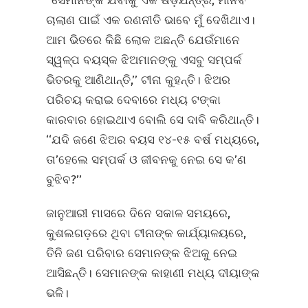
‘‘ସେମାନଙ୍କ ଯିବାକୁ ଏକ ଷଡ଼ଯନ୍ତ୍ର, ମାନବ
ଚାଲାଣ ପାଇଁ ଏକ ରଣନୀତି ଭାବେ ମୁଁ ଦେଖିଥାଏ।
ଆମ ଭିତରେ କିଛି ଲୋକ ଅଛନ୍ତି ଯେଉଁମାନେ
ସ୍ୱଳ୍ପ ବୟସ୍କ ଝିଅମାନଙ୍କୁ ଏସବୁ ସମ୍ପର୍କ
ଭିତରକୁ ଆଣିଥାନ୍ତି,’’ ଟୀନା କୁହନ୍ତି। ଝିଅର
ପରିଚୟ କରାଇ ଦେବାରେ ମଧ୍ୟ ଟଙ୍କା
କାରବାର ହୋଇଥାଏ ବୋଲି ସେ ଦାବି କରିଥାନ୍ତି।
‘‘ଯଦି ଜଣେ ଝିଅର ବୟସ ୧୪-୧୫ ବର୍ଷ ମଧ୍ୟରେ,
ତା’ହେଲେ ସମ୍ପର୍କ ଓ ଜୀବନକୁ ନେଇ ସେ କ’ଣ
ବୁଝିବ?’’
ଜାନୁଆରୀ ମାସରେ ଦିନେ ସକାଳ ସମୟରେ,
କୁଶଲଗଡ଼ରେ ଥିବା ଟୀନାଙ୍କ କାର୍ଯ୍ୟାଳୟରେ,
ତିନି ଜଣ ପରିବାର ସେମାନଙ୍କ ଝିଅକୁ ନେଇ
ଆସିଛନ୍ତି। ସେମାନଙ୍କ କାହାଣୀ ମଧ୍ୟ ଦୀୟାଙ୍କ
ଭଳି।