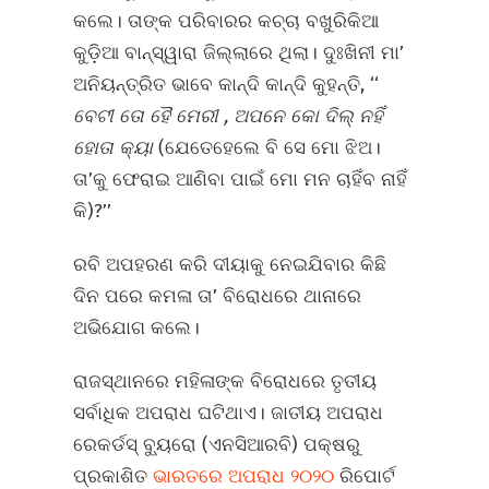
କଲେ। ତାଙ୍କ ପରିବାରର କଚ୍ଚା ବଖୁରିକିଆ
କୁଡ଼ିଆ ବାନ୍‌ସ୍ୱାରା ଜିଲ୍ଲାରେ ଥିଲା। ଦୁଃଖିନୀ ମା’
ଅନିୟନ୍ତ୍ରିତ ଭାବେ କାନ୍ଦି କାନ୍ଦି କୁହନ୍ତି, ‘‘
ବେଟୀ ତୋ ହୈ ମେରୀ
,
ଅପନେ କୋ ଦିଲ୍‌ ନହିଁ
ହୋତା କ୍ୟା
(ଯେତେହେଲେ ବି ସେ ମୋ ଝିଅ।
ତା’କୁ ଫେରାଇ ଆଣିବା ପାଇଁ ମୋ ମନ ଚାହିଁବ ନାହିଁ
କି)?’’
ରବି ଅପହରଣ କରି ଦୀୟାକୁ ନେଇଯିବାର କିଛି
ଦିନ ପରେ କମଳା ତା’ ବିରୋଧରେ ଥାନାରେ
ଅଭିଯୋଗ କଲେ।
ରାଜସ୍ଥାନରେ ମହିଳାଙ୍କ ବିରୋଧରେ ତୃତୀୟ
ସର୍ବାଧିକ ଅପରାଧ ଘଟିଥାଏ। ଜାତୀୟ ଅପରାଧ
ରେକର୍ଡସ୍‌ ବ୍ୟୁରୋ (ଏନସିଆରବି) ପକ୍ଷରୁ
ପ୍ରକାଶିତ
ଭାରତରେ ଅପରାଧ ୨୦୨୦
ରିପୋର୍ଟ