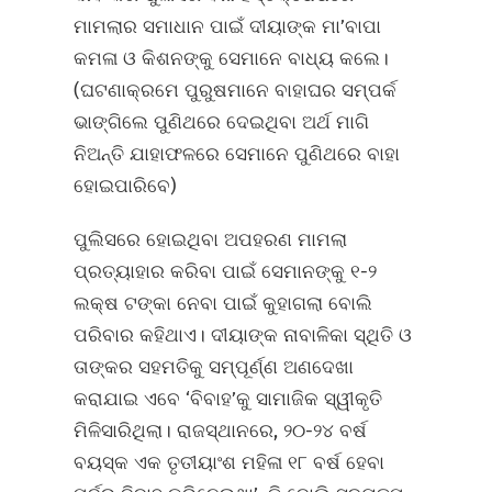
ମାମଲାର ସମାଧାନ ପାଇଁ ଦୀୟାଙ୍କ ମା’ବାପା
କମଳା ଓ କିଶନଙ୍କୁ ସେମାନେ ବାଧ୍ୟ କଲେ।
(ଘଟଣାକ୍ରମେ ପୁରୁଷମାନେ ବାହାଘର ସମ୍ପର୍କ
ଭାଙ୍ଗିଲେ ପୁଣିଥରେ ଦେଇଥିବା ଅର୍ଥ ମାଗି
ନିଅନ୍ତି ଯାହାଫଳରେ ସେମାନେ ପୁଣିଥରେ ବାହା
ହୋଇପାରିବେ)
ପୁଲିସରେ ହୋଇଥିବା ଅପହରଣ ମାମଲା
ପ୍ରତ୍ୟାହାର କରିବା ପାଇଁ ସେମାନଙ୍କୁ ୧-୨
ଲକ୍ଷ ଟଙ୍କା ନେବା ପାଇଁ କୁହାଗଲା ବୋଲି
ପରିବାର କହିଥାଏ। ଦୀୟାଙ୍କ ନାବାଳିକା ସ୍ଥିତି ଓ
ତାଙ୍କର ସହମତିକୁ ସମ୍ପୂର୍ଣ୍ଣ ଅଣଦେଖା
କରାଯାଇ ଏବେ ‘ବିବାହ’କୁ ସାମାଜିକ ସ୍ୱୀକୃତି
ମିଳିସାରିଥିଲା। ରାଜସ୍ଥାନରେ, ୨୦-୨୪ ବର୍ଷ
ବୟସ୍କ ଏକ ତୃତୀୟାଂଶ ମହିଳା ୧୮ ବର୍ଷ ହେବା