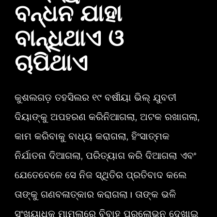
ବନ୍ଧନ ଯାହା
ବାନ୍ଧିଥାଏ ଓ
ଚାପିଥାଏ
କୁଶଲଗଡ଼ ତହସିଲର ୧୯ ବର୍ଷୀୟା ଭିଲ୍‌ ଯୁବତୀ
ଦିୟାଙ୍କୁ ଅପହରଣ କରିନିଆଗଲା, ଅଟକ ରଖାଗଲା,
କାମ କରିବାକୁ ବାଧ୍ୟ କରାଗଲା, ହିଂସାତ୍ମକ
ନିର୍ଯାତନା ଦିଆଗଲା, ପରିତ୍ୟାଗ କରି ଦିଆଗଲା ଏବଂ
ଯେତେବେଳେ ସେ ନିଜ ସ୍ଥିତିର ପ୍ରତିବାଦ କଲେ
ତାଙ୍କୁ ଗଣବଳାତ୍କାର କରାଗଲା। ତାଙ୍କ ଭଳି
ସଂଖ୍ୟାଧିକ ମାମଲାରେ ବିବାହ ପ୍ରଲୋଭନ ଦେଖାଇ