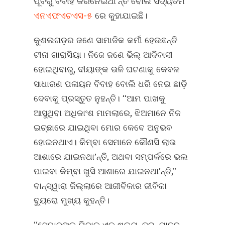
ପୂର୍ବରୁ ବିବାହ କରିନେଇଥା’ନ୍ତି ବୋଲି ସଦ୍ୟତମ
ଏନଏଫଏଚଏସ-୫
ରେ କୁହାଯାଇଛି।
କୁଶଲଗଡ଼ର ଜଣେ ସାମାଜିକ କର୍ମୀ ହେଉଛନ୍ତି
ଟୀନା ଗାରାସିୟା। ନିଜେ ଜଣେ ଭିଲ୍‌ ଆଦିବାସୀ
ହୋଇଥିବାରୁ, ଦୀୟାଙ୍କ ଭଳି ଘଟଣାକୁ କେବଳ
ସାଧାରଣ ପଳାୟନ ବିବାହ ବୋଲି ଧରି ନେଇ ଛାଡ଼ି
ଦେବାକୁ ପ୍ରସ୍ତୁତ ନୁହନ୍ତି। ‘‘ଆମ ପାଖକୁ
ଆସୁଥିବା ଅଧିକାଂଶ ମାମଲାରେ, ଝିଅମାନେ ନିଜ
ଇଚ୍ଛାରେ ଯାଇଥିବା ମୋର କେବେ ଅନୁଭବ
ହୋଇନଥାଏ। କିମ୍ବା ସେମାନେ କୌଣସି ଲାଭ
ଆଶାରେ ଯାଇନଥା’ନ୍ତି, ଅଥବା ସମ୍ପର୍କରେ ଭଲ
ପାଇବା କିମ୍ବା ଖୁସି ଆଶାରେ ଯାଇନଥା’ନ୍ତି,’’
ବାନ୍‌ସ୍ୱାରା ଜିଲ୍ଲାରେ ଆଜୀବିକାର ଜୀବିକା
ବ୍ୟୁରୋ ମୁଖ୍ୟ କୁହନ୍ତି।