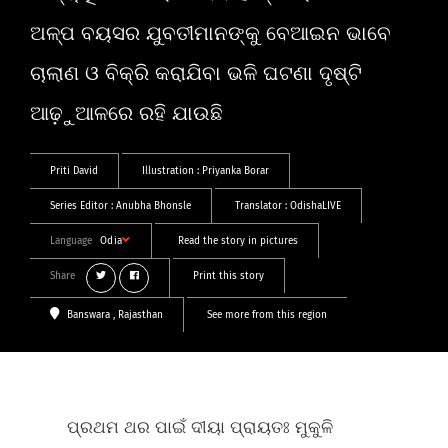
ଅଳ୍ପ ବୟସର ଯୁବତୀମାନଙ୍କୁ ବେଆଇନ ଭାବେ
ଚାଲାଣ ଓ ବିକ୍ରି କରାଯିବା ଭଳି ଘଟଣା ଦୃଷ୍ଟି
ଆଢ଼ୁଆଳରେ ରହି ଯାଉଛି
Priti David
Illustration :
Priyanka Borar
Series Editor :
Anubha Bhonsle
Translator :
OdishaLIVE
Language
Odia
Read the story in pictures
Share
Print this story
Banswara
, Rajasthan
See more from this region
ପ୍ରଥମ ଥର ପାଇଁ ଦୀୟା ପ୍ରାୟତଃ ମୁକୁଳି