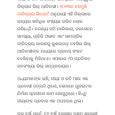
ଜିଲ୍ଲାର ଭିଲ୍‌ ଆଦିବାସୀ।
୨୦୨୩ର ବହମୁଖି
ଦାରିଦ୍ର୍ୟ ରିପୋର୍ଟ
ଅନୁଯାୟୀ ଏହି ଜିଲ୍ଲାରେ
ରାଜ୍ୟର ସର୍ବାଧିକ ସଂଖ୍ୟକ ଗରିବ ଲୋକ
ରହିଛନ୍ତି। ନଗଣ୍ୟ ଜମି ମାଲିକାନା, ଜଳସେଚନ
ସମସ୍ୟା, ଚାକିରି ଅଭାବ ଏବଂ ସାମଗ୍ରିକ
ଦାରିଦ୍ର୍ୟ କାରଣରୁ କୁଶଲଗଡ଼ ତହସିଲ ଭିଲ୍‌
ଆଦିବାସୀଙ୍କ ମଧ୍ୟରେ ପ୍ରବାସ ସଂକଟ
ଦେଖିବାକୁ ମିଳିଥାଏ। ଏଠାକାର ୯୦ ପ୍ରତିଶତ
ଜନସଂଖ୍ୟା ଭିଲ୍‌ ସମ୍ପ୍ରଦାୟର।
ଅନ୍ୟମାନଙ୍କ ଭଳି, ଦୀୟା ଓ ରବି ଆଉ ଏକ
ପ୍ରବାସୀ ଦମ୍ପତି ଥିଲେ, ସେମାନେ ଗୁଜରାଟର
ନିର୍ମାଣ ସ୍ଥଳୀରେ କାମ ଖୋଜୁଥିଲେ। କିନ୍ତୁ
ଦୀୟାଙ୍କ ପ୍ରବାସ ଏକ ଅପହରଣ ଥିଲା।
ଦୁଇ ବର୍ଷ ପୂର୍ବେ, ୧୬ ବର୍ଷ ବୟସ୍କା ଦଶମ ଶ୍ରେଣୀ