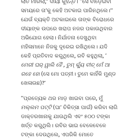
ଲାତ ମାରିଲା,’’ ଦୀୟା କୁହନ୍ତି। ‘‘ସେ ବାଡ଼େଇବା
ସମୟରେ ତା’କୁ କେହି ଅଟକାଇ ପାରିନଥିଲେ।’’
ଯେଉଁ ବ୍ୟକ୍ତି ଅଟକାଇଲେ ତାଙ୍କ ବିରୋଧରେ
ଦୀୟାଙ୍କ ଉପରେ ଖରାପ ନଜର ପକାଉଥିବାର
ଅଭିଯୋଗ ହେଲା। ନିର୍ଯାତନା ଦେଖୁଥିବା
ମହିଳାମାନେ ନିଜକୁ ଦୂରେଇ ରଖିଥିଲେ। ଯଦି
କେହି ପ୍ରତିବାଦ କରୁଥିଲେ, ରବି କହୁଥିଲା, ‘
ମେରୀ ଘର୍‌ ୱାଲି ହୈ
,
ତୁମ୍‌ କ୍ୟୁଁ ବୀଚ୍‌ ମେଁ ଆ
ରହେ ହୋ
(ସେ ମୋ ପତ୍ନୀ। ତୁମେ କାହିଁକି ମୁଣ୍ଡ
ଖେଳାଉଛ)?’
‘‘ପ୍ରତ୍ୟେକ ଥର ମାଡ଼ ଖାଇବା ପରେ, ମୁଁ
ମଲ୍ଲମ ପଟ୍ଟି
(ଘା’ ଚିକିତ୍ସା ପାଇଁ) କରିବା ଲାଗି
ଡାକ୍ତରଖାନାକୁ ଯାଉଥିଲି ଏବଂ ୫୦୦ ଟଙ୍କା
ଖର୍ଚ୍ଚ କରୁଥିଲି। ରବିର ଭାଇ ବେଳେବେଳେ
ଟଙ୍କା ଦେଉଥିଲେ, ଏପରିକି ମୋତେ