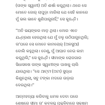
(ତାଙ୍କ ସ୍ୱାମୀ) ଅତି ଈର୍ଷା କରୁଥିଲା। ଥରେ ସେ
ମୋତେ ଜୋର୍‌ ଚାପୁଡ଼ା ମାରିଲା ଯେ ସେହି କାନରେ
ମୁଁ ଭଲ ଭାବେ ଶୁଣିପାରୁନାହିଁ,’’ ସେ କୁହନ୍ତି।
‘‘ଅତି ଭୟଙ୍କର ମାଡ଼ ଥିଲା। ମୋର ଏତେ
ଯନ୍ତ୍ରଣା ହେଉଥିଲା ଯେ ମୁଁ ତଳୁ ଉଠିପାରୁନଥିଲି;
ତା’ପରେ ସେ ମୋତେ କାମଚୋର୍‌ (ଅଳସୁଆ)
ବୋଲି କହୁଥିଲା। ତେଣୁ, ମୁଁ ଆଘାତ ନେଇ କାମ
କରୁଥିଲି,’’ ସେ କୁହନ୍ତି। ସୀମାଙ୍କ ରୋଜଗାର
ସିଧାସଳଖ ତାଙ୍କ ସ୍ୱାମୀଙ୍କ ପାଖକୁ ଚାଲି
ଯାଉଥିଲା। ‘‘ସେ
ଆଟ୍ଟା
(ଅଟା) ସୁଦ୍ଧା
କିଣୁନଥିଲା, ସବୁ ଟଙ୍କା ମଦରେ ଉଡ଼ାଇ
ଦେଉଥିଲା।’’
ଆତ୍ମହତ୍ୟା କରିବାକୁ ଧମକ ଦେବା ପରେ
ଶେଷରେ ସୀମା ତା’ କବଳରୁ ମୁକୁଳିବାରେ ସକ୍ଷମ