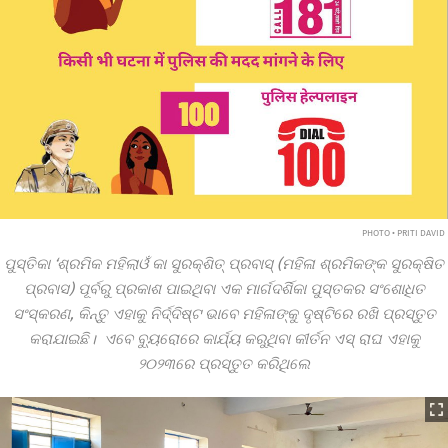
PHOTO • PRITI DAVID
ପୁସ୍ତିକା ‘ଶ୍ରମିକ ମହିଲାଓଁ କା ସୁରକ୍‌ଶିତ୍‌ ପ୍ରବାସ୍‌ (ମହିଳା ଶ୍ରମିକଙ୍କ ସୁରକ୍ଷିତ
ପ୍ରବାସ) ପୂର୍ବରୁ ପ୍ରକାଶ ପାଇଥିବା ଏକ ମାର୍ଗଦର୍ଶିକା ପୁସ୍ତକର ସଂଶୋଧିତ
ସଂସ୍କରଣ, କିନ୍ତୁ ଏହାକୁ ନିର୍ଦ୍ଦିଷ୍ଟ ଭାବେ ମହିଳାଙ୍କୁ ଦୃଷ୍ଟିରେ ରଖି ପ୍ରସ୍ତୁତ
କରାଯାଇଛି। ଏବେ ବ୍ୟୁରୋରେ କାର୍ଯ୍ୟ କରୁଥିବା କୀର୍ତନ ଏସ୍‌ ରାଘ ଏହାକୁ
୨୦୨୩ରେ ପ୍ରସ୍ତୁତ କରିଥିଲେ