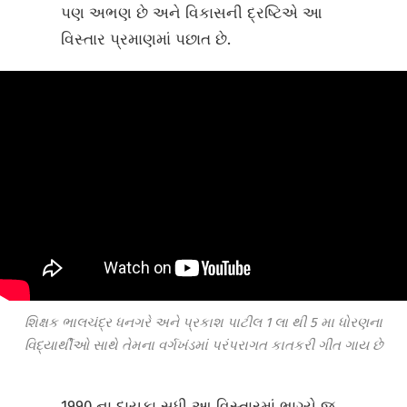
પણ અભણ છે અને વિકાસની દ્રષ્ટિએ આ
વિસ્તાર પ્રમાણમાં પછાત છે.
શિક્ષક ભાલચંદ્ર ધનગરે અને પ્રકાશ પાટીલ 1 લા થી 5 મા ધોરણના
વિદ્યાર્થીઓ સાથે તેમના વર્ગખંડમાં પરંપરાગત કાતકરી ગીત ગાય છે
1990 ના દાયકા સુધી આ વિસ્તારમાં ભાગ્યે જ