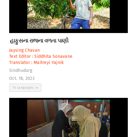
હાફુસના રાજના વળતા પાણી
Jaysing Chavan
Text Editor :
Siddhita Sonavane
Translator :
Maitreyi Yajnik
Sindhudurg
Oct. 18, 2023
14 Languages