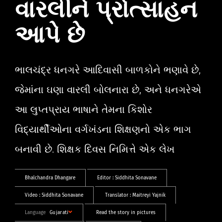
વારલીને પ્રોત્સાહન
આપે છે
ભાલચંદ્ર ધનગરે આદિવાસી બાળકોને ભણાવે છે,
જેમાંના ઘણા વારલી બોલનારા છે, અને ધનગરેએ
આ લુપ્તપ્રાય ભાષાને તેમના કિશોર
વિદ્યાર્થીઓના વર્ગખંડના શિક્ષણનો એક ભાગ
બનાવી છે. શિક્ષક દિવસ નિમિત્તે એક લેખ
Bhalchandra Dhangare
Editor :
Siddhita Sonavane
Video :
Siddhita Sonavane
Translator :
Maitreyi Yajnik
Language
Gujarati
Read the story in pictures