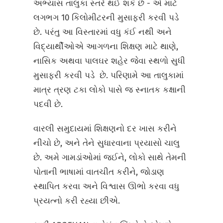
અભ્યાસ તાલુકા સ્તરે થઈ શકે છે - એ માટે
લગભગ 10 કિલોમીટરની મુસાફરી કરવી પડે
છે. પરંતુ આ વિસ્તારમાં વધુ કંઈ નથી અને
વિદ્યાર્થીઓએ આગળના શિક્ષણ માટે થાણે,
નાસિક અથવા પાલઘર શહેર જેવા સ્થળો સુધી
મુસાફરી કરવી પડે છે. પરિણામે આ તાલુકામાં
માત્ર ત્રણ ટકા લોકો પાસે જ સ્નાતક કક્ષાની
પદવી છે.
વારલી સમુદાયમાં શિક્ષણનો દર ખાસ કરીને
નીચો છે, અને તેને સુધારવાના પ્રયાસો ચાલુ
છે. અમે ગામડાંઓમાં જઈને, લોકો સાથે તેમની
પોતાની ભાષામાં વાતચીત કરીને, જોડાણ
સ્થાપિત કરવા અને વિશ્વાસ ઊભો કરવા વધુ
પ્રયત્નો કરી રહ્યા છીએ.