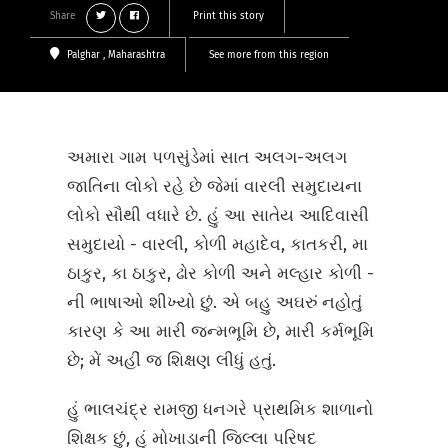
Share
Print this story
Palghar
, Maharashtra
See more from this region
અમારા ગામ પળસુંડેમાં સાત અલગ-અલગ
જાતિના લોકો રહે છે જેમાં વારલી સમુદાયના
લોકો સૌથી વધારે છે. હું આ સાતેય આદિવાસી
સમુદાયો - વારલી, કોળી મહાદેવ, કાતકરી, મા
ઠાકુર, કા ઠાકુર, ઢોર કોળી અને મલ્હાર કોળી -
ની ભાષાઓ શીખ્યો છું. એ બહુ અઘરું નહોતું
કારણ કે આ મારી જન્મભૂમિ છે, મારી કર્મભૂમિ
છે; મેં અહીં જ શિક્ષણ લીધું હતું.
હું ભાલચંદ્ર રામજી ધનગરે પ્રાથમિક શાળાનો
શિક્ષક છું, હું મોખાડાની જિલ્લા પરિષદ