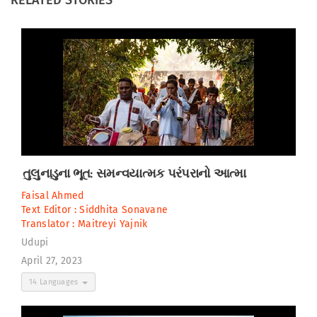
RELATED STORIES
તુલુનાડુના ભૂત: સમન્વયાત્મક પરંપરાનો આત્મા
Faisal Ahmed
Text Editor :
Siddhita Sonavane
Translator :
Maitreyi Yajnik
Udupi
April 27, 2023
14 Languages