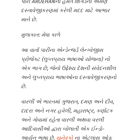
પારી AROEHANના હેમંત શિંગડેનો એમણે
દસ્તાવેજીકરણમાં કરેલી મદદ માટે આભાર
માને છે.
મુલાકાત: મેધા કાળે
આ વાર્તા પારીના એન્ડેન્જર્ડ લેન્ગ્વેજીસ
પ્રોજેક્ટ (લુપ્તપ્રાય ભાષાઓ યોજના) નો
એક ભાગ છે, જેનો ઉદ્દેશ્ય દેશની સંવેદનશીલ
અને લુપ્તપ્રાય ભાષાઓના દસ્તાવેજીકરણનો
છે.
વારલી એ ભારતમાં ગુજરાત, દમણ અને દીવ,
દાદરા અને નગર હવેલી, મહારાષ્ટ્ર, કર્ણાટક
અને ગોવામાં રહેતા વારલી અથવા વરલી
આદિવાસીઓ દ્વારા બોલાતી એક ઈન્ડો-
આર્યન ભાષા છે.
યુનેસ્કો
ના એટલાસ ઓફ