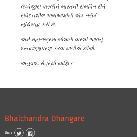
લેંગ્વેજીસે વારલીને ભારતની સંભવિત રીતે
સંવેદનશીલ ભાષાઓમાંની એક તરીકે
સૂચિબદ્ધ કરી છે.
અમે મહારાષ્ટ્રમાં બોલાતી વારલી ભાષાનું
દસ્તાવેજીકરણ કરવા માગીએ છીએ.
અનુવાદ: મૈત્રેયી યાજ્ઞિક
Bhalchandra Dhangare
Share