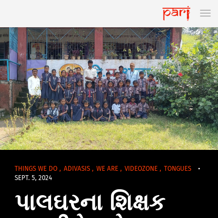
THINGS WE DO
,
ADIVASIS
,
WE ARE
,
VIDEOZONE
,
TONGUES
•
SEPT. 5, 2024
પાલઘરના શિક્ષક