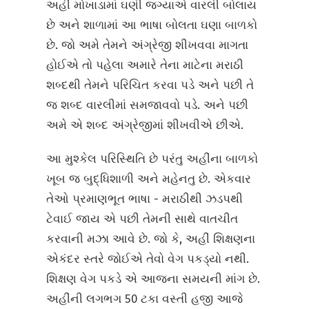
અહીં મોખાડામાં ઘણી જગ્યાએ વારલી બોલાય
છે અને શાળામાં આ ભાષા બોલતા ઘણા બાળકો
છે. જો અમે તેમને અંગ્રેજી શીખવવા માગતા
હોઈએ તો પહેલા અમારે તેના માટેના મરાઠી
શબ્દથી તેમને પરિચિત કરવા પડે અને પછી તે
જ શબ્દ વારલીમાં સમજાવવો પડે. અને પછી
અમે એ શબ્દ અંગ્રેજીમાં શીખવીએ છીએ.
આ મુશ્કેલ પરિસ્થિતિ છે પરંતુ અહીંના બાળકો
ખૂબ જ બુદ્ધિશાળી અને મહેનતુ છે. એકવાર
તેઓ પ્રમાણભૂત ભાષા - મરાઠીથી ઝડપથી
ટેવાઈ જાય એ પછી તેમની સાથે વાતચીત
કરવાની મઝા આવે છે. જો કે, અહીં શિક્ષણના
એકંદર સ્તરે જોઈએ તેવો વેગ પકડ્યો નથી.
શિક્ષણ વેગ પકડે એ આજના સમયની માંગ છે.
અહીંની લગભગ 50 ટકા વસ્તી હજી આજે