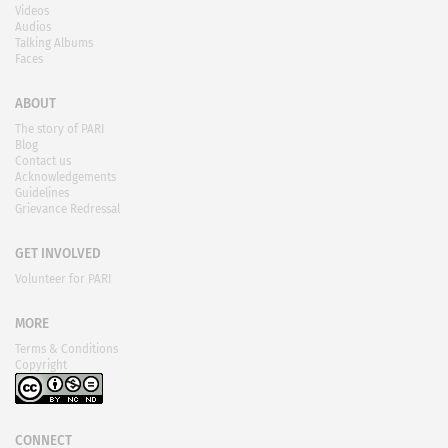
Videos
Audios
Talking Albums
Faces
ABOUT
The story of PARI
Blog
Contact us
Acknowledgements
Guidelines
Grievance Redressal
GET INVOLVED
Volunteer for PARI
MORE
Terms & Conditions
Copyright
CONNECT