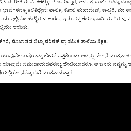
್ಲಿ ಏಳು ರೀತಿಯ ಬುಡಕಟ್ಟುಗಳ ಜನರಿದ್ದಾರೆ, ಅವರಲ್ಲಿ ವಾರ್ಲಿಗಳದ್ದು ದೊ
ಷೆಗಳನ್ನೂ ಕಲಿತಿದ್ದೇನೆ: ವಾರ್ಲಿ, ಕೋಲಿ ಮಹಾದೇವ್, ಕಾಟ್ಕರಿ, ಮಾ 
. ನಾನು ಇಲ್ಲಿಯೇ ಹುಟ್ಟಿರುವ ಕಾರಣ, ಇದು ನನ್ನ ಕರ್ಮಭೂಮಿಯಾಗಿರುವ
ಇಲ್ಲಿಯೇ ಆಯಿತು.
‌ಗರೆ, ಮೊಖಾಡದ ಜಿಲ್ಲಾ ಪರಿಷತ್ ಪ್ರಾಥಮಿಕ ಶಾಲೆಯ ಶಿಕ್ಷಕ.
ುವ ಯಾವುದೇ ಭಾಷೆಯನ್ನು ಬೇಗನೆ ಎತ್ತಿಕೊಂಡು ಅದನ್ನು ಬೇಗನೆ ಮಾತನಾಡಲ
ನಾನು ಯಾವುದೇ ಸಮುದಾಯದವರನ್ನು ಭೇಟಿಯಾದರೂ, ಆ ಜನರು ನನ್ನನ್ನು
ೆಯಲ್ಲಿಯೇ ನನ್ನೊಂದಿಗೆ ಮಾತನಾಡುತ್ತಾರೆ.