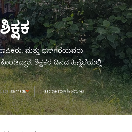
ಿಕ್ಷಕ
ಲಿ ಭಾಷಿಕರು, ಮತ್ತು ಧನ್‌ಗರೆಯವರು
ದ್ದಾರೆ. ಶಿಕ್ಷಕರ ದಿನದ ಹಿನ್ನೆಲೆಯಲ್ಲಿ
guage
Kannada
Read the story in pictures