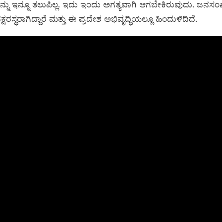
ು ಇನ್ನೂ ತಲುಪಿಲ್ಲ. ಇದು ಇಂದು ಅಗತ್ಯವಾಗಿ ಆಗಬೇಕಿರುವುದು. ಜನಸಂ
ಷರಸ್ಥರಾಗಿದ್ದಾರೆ ಮತ್ತು ಈ ಪ್ರದೇಶ ಅಭಿವೃದ್ಧಿಯಲ್ಲೂ ಹಿಂದುಳಿದಿದೆ.