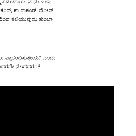
ಡ್ಡ ಸಮುದಾಯ. ನಾನು ಎಲ್ಲಾ
ಠಾಕೂರ್, ಕಾ ಠಾಕೂರ್, ಧೋರ್
ುದರಿಂದ ಕಲಿಯುವುದು ತುಂಬಾ
ು ಪ್ರಾರಂಭಿಸುತ್ತೀಯ," ಎಂದು
 ಅವರದೇ ನೆಲದವರಂತೆ