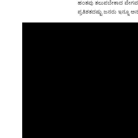
ಹಂತವು ತಲುಪಬೇಕಾದ ವೇಗವನ್ನ
ಪ್ರತಿಶತದಷ್ಟು ಜನರು ಇನ್ನೂ ಅನಕ್