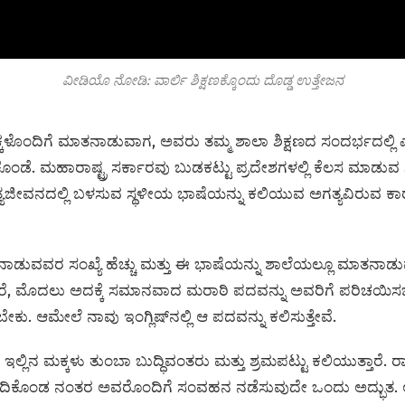
ವೀಡಿಯೊ ನೋಡಿ: ವಾರ್ಲಿ ಶಿಕ್ಷಣಕ್ಕೊಂದು ದೊಡ್ಡ ಉತ್ತೇಜನ
್ಕಳೊಂದಿಗೆ ಮಾತನಾಡುವಾಗ, ಅವರು ತಮ್ಮ ಶಾಲಾ ಶಿಕ್ಷಣದ ಸಂದರ್ಭದಲ್ಲಿ 
ೊಂಡೆ. ಮಹಾರಾಷ್ಟ್ರ ಸರ್ಕಾರವು ಬುಡಕಟ್ಟು ಪ್ರದೇಶಗಳಲ್ಲಿ ಕೆಲಸ ಮಾಡುವ ಶಿಕ
ಯಜೀವನದಲ್ಲಿ ಬಳಸುವ ಸ್ಥಳೀಯ ಭಾಷೆಯನ್ನು ಕಲಿಯುವ ಅಗತ್ಯವಿರುವ ಕಾರ
ಾಡುವವರ ಸಂಖ್ಯೆ ಹೆಚ್ಚು ಮತ್ತು ಈ ಭಾಷೆಯನ್ನು ಶಾಲೆಯಲ್ಲೂ ಮಾತನಾಡುವ
ಾದರೆ, ಮೊದಲು ಅದಕ್ಕೆ ಸಮಾನವಾದ ಮರಾಠಿ ಪದವನ್ನು ಅವರಿಗೆ ಪರಿಚಯಿ
ೇಕು. ಆಮೇಲೆ ನಾವು ಇಂಗ್ಲಿಷ್‌ನಲ್ಲಿ ಆ ಪದವನ್ನು ಕಲಿಸುತ್ತೇವೆ.
ಲ್ಲಿನ ಮಕ್ಕಳು ತುಂಬಾ ಬುದ್ಧಿವಂತರು ಮತ್ತು ಶ್ರಮಪಟ್ಟು ಕಲಿಯುತ್ತಾರೆ.
ಕೊಂಡ ನಂತರ ಅವರೊಂದಿಗೆ ಸಂವಹನ ನಡೆಸುವುದೇ ಒಂದು ಅದ್ಭುತ. ಆದರೆ,