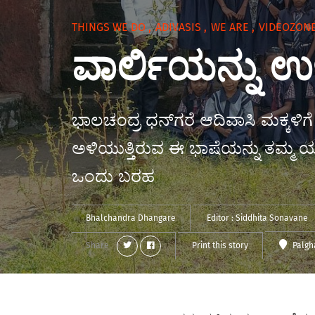
THINGS WE DO
,
ADIVASIS
,
WE ARE
,
VIDEOZON
ವಾರ್ಲಿಯನ್ನು ಉಳಿ
ಭಾಲಚಂದ್ರ ಧನ್‌ಗರೆ ಆದಿವಾಸಿ ಮಕ್ಕಳಿಗೆ 
ಅಳಿಯುತ್ತಿರುವ ಈ ಭಾಷೆಯನ್ನು ತಮ್ಮ ಯುವ
ಒಂದು ಬರಹ
Bhalchandra Dhangare
Editor :
Siddhita Sonavane
Share
Print this story
Palg