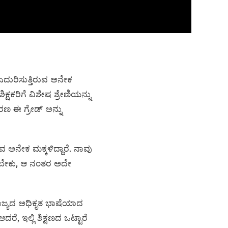
ಎದುರಿಸುತ್ತಿರುವ ಅನೇಕ
್ಷಕರಿಗೆ ವಿಶೇಷ ಶ್ರೇಣಿಯನ್ನು
ಣ ಈ ಗ್ರೇಡ್ ಅನ್ನು
 ಅನೇಕ ಮಕ್ಕಳಿದ್ದಾರೆ. ನಾವು
ಸಬೇಕು, ಆ ನಂತರ ಅದೇ
 ರಾಜ್ಯದ ಅಧಿಕೃತ ಭಾಷೆಯಾದ
 ಇಲ್ಲಿ ಶಿಕ್ಷಣದ ಒಟ್ಟಾರೆ