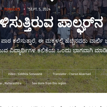
E
,
TONGUES
•
SEPT. 5, 2024
ಸುತ್ತಿರುವ ಪಾಲ್ಘರ್‌ನ ಶ
ಪಾಠ ಕಲಿಸುತ್ತಾರೆ, ಈ ಮಕ್ಕಳಲ್ಲಿ ಹೆಚ್ಚಿನವರು ವಾರ್
 ವಿದ್ಯಾರ್ಥಿಗಳ ಕಲಿಕೆಯ ಒಂದು ಭಾಗವಾಗಿ ಮಾಡಿಕೊಂಡಿ
Video :
Siddhita Sonavane
Translator :
Charan Aivarnad
Lan
har
, Maharashtra
See more from this region