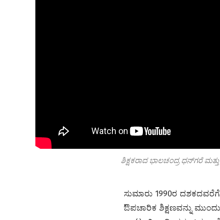
ಶಿಕ್ಷಕರಾದ ಭಾಲಚಂದ್ರ ಧನ್‌ಗರೆ ಮತ್ತು
ಸುಮಾರು 1990ರ ದಶಕದವರೆಗೆ 
ಔಪಚಾರಿಕ ಶಿಕ್ಷಣವನ್ನು ಮುಂದು