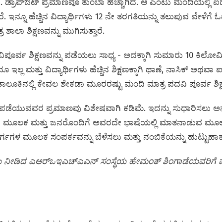
ಾರೆ. ಡ್ರಾಪ್ಔಟ್ ಪ್ರಮಾಣವೂ ತುಂಬಾ ಹೆಚ್ಚಾಗಿದೆ. ಆ ಎಂಟು ಮಂದಿಯಲ್ಲಿ 
ರೆ. ಇನ್ನೂ ಹೆಚ್ಚಿನ ವಿದ್ಯಾರ್ಥಿಗಳು 12 ನೇ ತರಗತಿಯನ್ನು ತಲುಪುವ ವೇಳೆಗೆ ಓದನ
ರ ಶಾಲಾ ಶಿಕ್ಷಣವನ್ನು ಮುಗಿಸುತ್ತಾರೆ.
ದವಿಪೂರ್ವ ಶಿಕ್ಷಣವನ್ನು ಪಡೆಯಲು ಸಾಧ್ಯ - ಅದಕ್ಕಾಗಿ ಸುಮಾರು 10 ಕ
ೂ ಇಲ್ಲ ಮತ್ತು ವಿದ್ಯಾರ್ಥಿಗಳು ಹೆಚ್ಚಿನ ಶಿಕ್ಷಣಕ್ಕಾಗಿ ಥಾಣೆ, ನಾಸಿಕ್ ಅಥವ
ಾಲೂಕಿನಲ್ಲಿ ಕೇವಲ‌ ಶೇಕಡಾ ಮೂರರಷ್ಟು ಮಂದಿ ಮಾತ್ರ ಪದವಿ ಪೂರ್ವ ಶಿಕ್ಷಣ
ಣ ಪಡೆಯುವವರ ಪ್ರಮಾಣವು ವಿಶೇಷವಾಗಿ ಕಡಿಮೆ. ಇದನ್ನು ಸುಧಾರಿಸಲು ಅನೇ
ುವ ಮೂಲಕ ಮತ್ತು ಜನರೊಂದಿಗೆ ಅವರದೇ ಭಾಷೆಯಲ್ಲಿ ಮಾತನಾಡುವ ಮೂಲಕ ಹೆಚ
್ಗಗಳ ಮೂಲಕ ಸಂಪರ್ಕವನ್ನು ಬೆಳೆಸಲು ಮತ್ತು ನಂಬಿಕೆಯನ್ನು ಹುಟ್ಟುಹಾಕಲು ಶ
ಡಿದ ಎಆರ್‌ಒಇಎಚ್‌ಎಎನ್‌ ಸಂಸ್ಥೆಯ ಹೇಮಂತ್‌ ಶಿಂಗಾಡೆಯವರಿಗೆ ಪರಿ