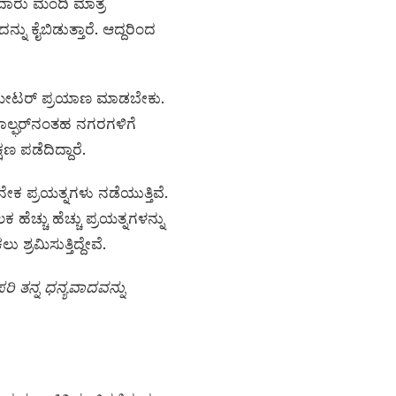
ಐದಾರು ಮಂದಿ ಮಾತ್ರ
್ನು ಕೈಬಿಡುತ್ತಾರೆ. ಆದ್ದರಿಂದ
ಿಲೋಮೀಟರ್ ಪ್ರಯಾಣ ಮಾಡಬೇಕು.
ಾ ಪಾಲ್ಘರ್‌ನಂತಹ ನಗರಗಳಿಗೆ
 ಪಡೆದಿದ್ದಾರೆ.
ಕ ಪ್ರಯತ್ನಗಳು ನಡೆಯುತ್ತಿವೆ.
್ಚು ಹೆಚ್ಚು ಪ್ರಯತ್ನಗಳನ್ನು
್ರಮಿಸುತ್ತಿದ್ದೇವೆ.
 ತನ್ನ ಧನ್ಯವಾದವನ್ನು