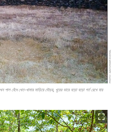
PHOTO • AAVISHKAR DUDHAL
ল বেঁধে খেত-খামার মাড়িয়ে দৌড়য়, খুরের ভারে বড়ো বড়ো গর্ত রেখে যায়