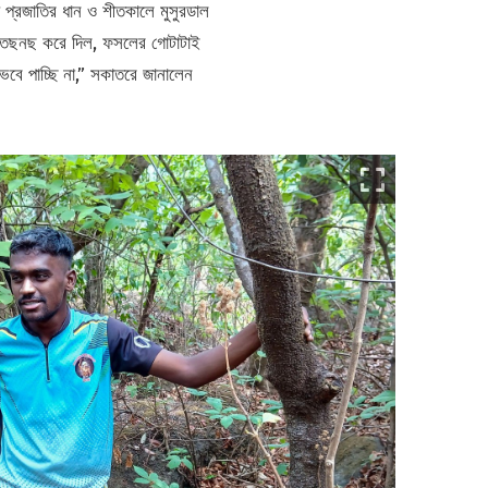
য় প্রজাতির ধান ও শীতকালে মুসুরডাল
াছ তছনছ করে দিল, ফসলের গোটাটাই
েবে পাচ্ছি না,” সকাতরে জানালেন