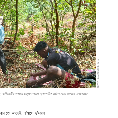
PHOTO • AAVISHKAR DUDHAL
 রুজিরুটির প্রধান সহায় স্বরূপ জ্বালানির কাঠও বেচে থাকেন এখানকার
তাবাঘ তো আছেই, ন'মাসে ছ'মাসে