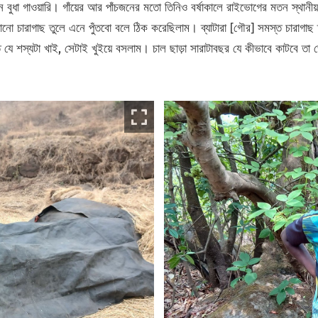
রেন বুধা গাওয়ারি। গাঁয়ের আর পাঁচজনের মতো তিনিও বর্ষাকালে রাইভোগের মতন স্থানী
ো চারাগাছ তুলে এনে পুঁতবো বলে ঠিক করেছিলাম। ব্যাটারা [গৌর] সমস্ত চারাগ
যে শস্যটা খাই, সেটাই খুইয়ে বসলাম। চাল ছাড়া সারাটাবছর যে কীভাবে কাটবে তা ভ