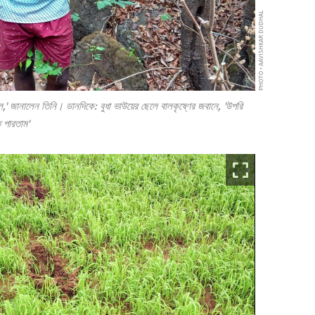
PHOTO • AAVISHKAR DUDHAL
ল,' জানালেন তিনি। ডানদিকে: বুধা ভাউয়ের ছেলে বালকৃষ্ণের জবানে, 'উপরি
ে পারতাম'