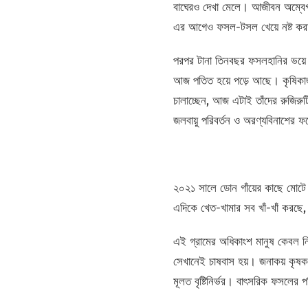
বাঘেরও দেখা মেলে। আজীবন অম্বেগাঁ
এর আগেও ফসল-টসল খেয়ে নষ্ট করত 
পরপর টানা তিনবছর ফসলহানির ভয়ে
আজ পতিত হয়ে পড়ে আছে। কৃষিকাজ ছ
চালাচ্ছেন, আজ এটাই তাঁদের রুজিরু
জলবায়ু পরিবর্তন ও অরণ্যবিনাশের ফ
২০২১ সালে ডোন গাঁয়ের কাছে মোটে 
এদিকে খেত-খামার সব খাঁ-খাঁ করছে, তা
এই গ্রামের অধিকাংশ মানুষ কেবল নি
সেখানেই চাষবাস হয়। জনাকয় কৃষক
মূলত বৃষ্টিনির্ভর। বাৎসরিক ফসলের 