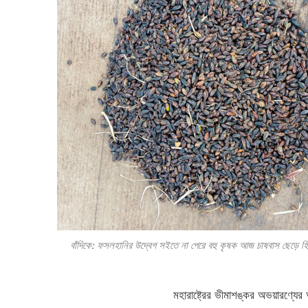
বাঁদিকে: ফসলহানির উদ্বেগ সইতে না পেরে বহু কৃষক আজ চাষবাস ছেড়ে হির
মহারাষ্ট্রের ভীমাশঙ্কর অভয়ারণ্