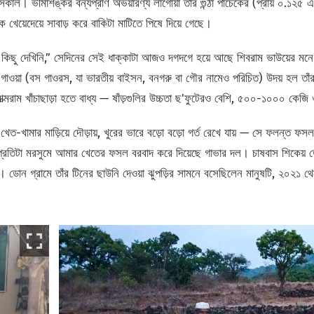
কাল। ভীমাশঙ্কর বন্যপ্রাণ অভয়ারণ্য লাগোয়া তাঁর গুন্ঠা পাঁচেকের (প্রায় ০.১২৫
 খেয়েদেয়ে সাবাড় করে বাকিটা মাটিতে পিষে দিয়ে গেছে।
কিছু দেখিনি,” সেদিনের সেই ধাক্কাটা আজও দগদগে হয়ে আছে শিবরাম ভাউয়ের মনে। 
ওয়া (বস গাওরস, যা ভারতীয় বাইসন, বনগরু বা গৌর নামেও পরিচিত) উদয় হল তাঁর স
আত্মরাম খাঁচাছাড়া হতে বাধ্য — ষাঁড়গুলির উচ্চতা ছ'ফুটেরও বেশি, ৫০০-১০০০ কেজ
েত-খামার মাড়িয়ে দৌড়ায়, খুরের ভারে বড়ো বড়ো গর্ত রেখে যায় — সে ফলন্ত ফসল 
প্রতিটা মরসুমে আমার খেতের ফসল বরবাদ করে দিয়েছে গাভার দল। চাষবাস শিকেয় 
ডোন গ্রামে তাঁর টিনের ছাউনি দেওয়া ঝুপড়ির সামনে বসেছিলেন মানুষটি, ২০২১ থেক