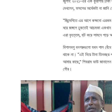
জুলাই ২০২১-এর এক কুয়াশায় ঢাকা স
দেখলেন, ফসলের অর্ধেকটা না জানি কে
“জিন্দেগিতে এর আগে কক্ষনো এরকম 
ধরে জঙ্গলে ঢুকতেই আচমকা একখান গা
এরা বৃহত্তম, হুট করে সামনে পড়ে 
বিশালবপু বনগরুগুলো যখন পাল বেঁধে খ
থাকে না। “এই নিয়ে টানা তিনবছর 
আমার কাছে,” শিবরাম ভাউ জানালেন। 
গৌর।