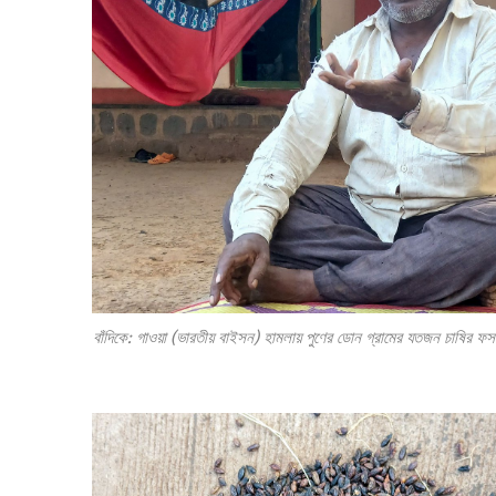
বাঁদিকে: গাওয়া (ভারতীয় বাইসন) হামলায় পুণের ডোন গ্রামের যতজন চাষির ফসল