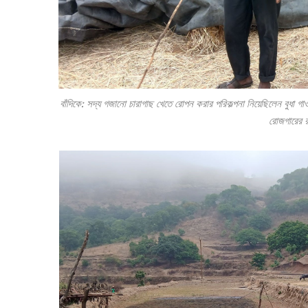
বাঁদিকে: সদ্য গজানো চারাগাছ খেতে রোপন করার পরিকল্পনা নিয়েছিলেন বুধা 
রোজগারের রা