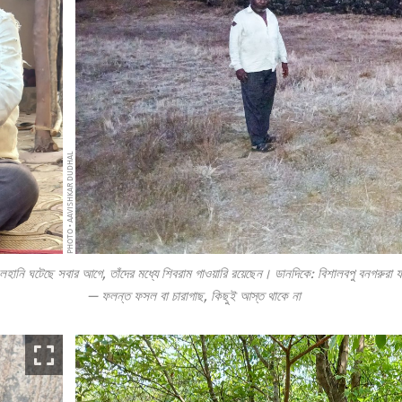
PHOTO • AAVISHKAR DUDHAL
হানি ঘটেছে সবার আগে, তাঁদের মধ্যে শিবরাম গাওয়ারি রয়েছেন। ডানদিকে: বিশালবপু বনগরুরা যখন পা
— ফলন্ত ফসল বা চারাগাছ, কিছুই আস্ত থাকে না