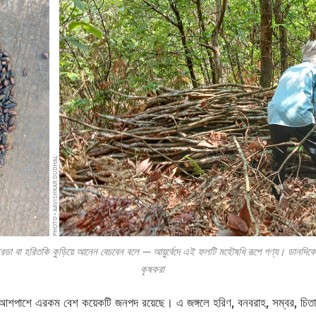
PHOTO • AAVISHKAR DUDHAL
ডা বা হরিতকি কুড়িয়ে আনেন বেচবেন বলে — আয়ুর্বেদে এই ফলটি মহৌষধি রূপে গণ্য। ডানদিকে:
কৃষকরা
যের আশপাশে এরকম বেশ কয়েকটি জনপদ রয়েছে। এ জঙ্গলে হরিণ, বনবরাহ, সম্বর, চি