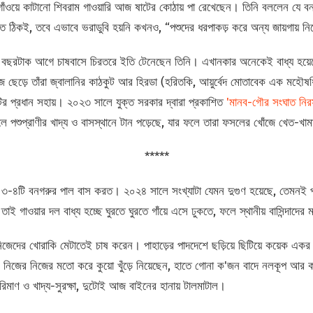
ওয়ে কাটানো শিবরাম গাওয়ারি আজ ষাটের কোঠায় পা রেখেছেন। তিনি বললেন যে বনবা
ঠিকই, তবে এভাবে ভরাডুবি হয়নি কখনও, “পশুদের ধরপাকড় করে অন্য জায়গায় নিয
 বছরটাক আগে চাষবাসে চিরতরে ইতি টেনেছেন তিনি। এখানকার অনেকেই বাধ্য হয়ে
েড়ে তাঁরা জ্বালানির কাঠকুট আর হিরডা (হরিতকি, আয়ুর্বেদ মোতাবেক এক মহৌষধি)
টির প্রধান সহায়। ২০২৩ সালে যুক্ত সরকার দ্বারা প্রকাশিত
'মানব-গৌর সংঘাত নিরস
লে পশুপ্রাণীর খাদ্য ও বাসস্থানে টান পড়েছে, যার ফলে তারা ফসলের খোঁজে খেত-খামা
*****
৩-৪টি বনগরুর পাল বাস করত। ২০২৪ সালে সংখ্যাটা যেমন দুগুণ হয়েছে, তেমনই পাল
ই গাওয়ার দল বাধ্য হচ্ছে ঘুরতে ঘুরতে গাঁয়ে এসে ঢুকতে, ফলে স্থানীয় বাসিন্দাদের ম
জেদের খোরাকি মেটাতেই চাষ করেন। পাহাড়ের পাদদেশে ছড়িয়ে ছিটিয়ে কয়েক একর
 নিজের নিজের মতো করে কুয়ো খুঁড়ে নিয়েছেন, হাতে গোনা ক'জন বাদে নলকূপ আর
পরিমাণ ও খাদ্য-সুরক্ষা, দুটোই আজ বাইনের হানায় টালমাটাল।