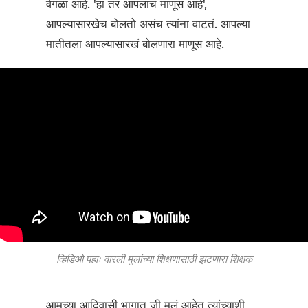
वेगळा आहे. 'हा तर आपलाच माणूस आहे',
आपल्यासारखेच बोलतो असंच त्यांना वाटतं. आपल्या
मातीतला आपल्यासारखं बोलणारा माणूस आहे.
व्हिडिओ पहाः वारली मुलांच्या शिक्षणासाठी झटणारा शिक्षक
आमच्या आदिवासी भागात जी मुलं आहेत त्यांच्याशी