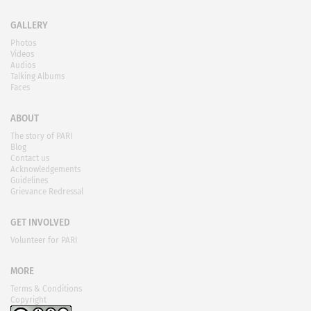
GALLERY
Photos
Videos
Audios
Talking Albums
Faces
ABOUT
The story of PARI
Blog
Contact us
Acknowledgements
Guidelines
Grievance Redressal
GET INVOLVED
Volunteer for PARI
MORE
Terms & Conditions
Copyright