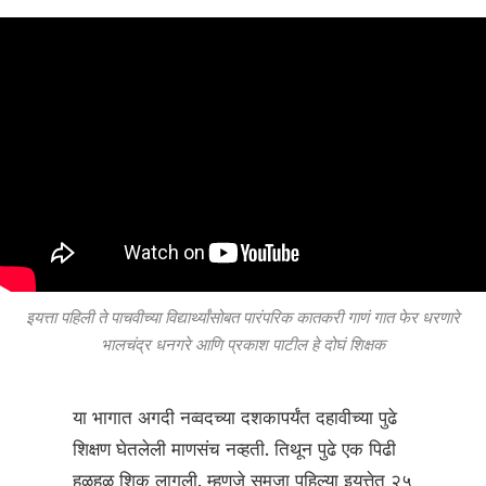
इयत्ता पहिली ते पाचवीच्या विद्यार्थ्यांसोबत पारंपरिक कातकरी गाणं गात फेर धरणारे
भालचंद्र धनगरे आणि प्रकाश पाटील हे दोघं शिक्षक
या भागात अगदी नव्वदच्या दशकापर्यंत दहावीच्या पुढे
शिक्षण घेतलेली माणसंच नव्हती. तिथून पुढे एक पिढी
हळूहळू शिकू लागली. म्हणजे समजा पहिल्या इयत्तेत २५