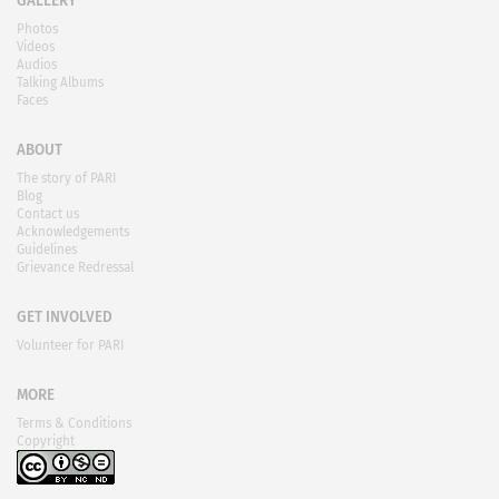
GALLERY
Photos
Videos
Audios
Talking Albums
Faces
ABOUT
The story of PARI
Blog
Contact us
Acknowledgements
Guidelines
Grievance Redressal
GET INVOLVED
Volunteer for PARI
MORE
Terms & Conditions
Copyright