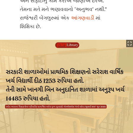
અને સફાઈનું કામ કરીએ જાણીએ છીએ.
તેમના મતે મને ભણાવવાનો ‘અનુભવ’ નથી."
રાજેશ્વરી બેંગલુરુમાં એક
આંગણવાડી
માં
શિક્ષિકા છે.