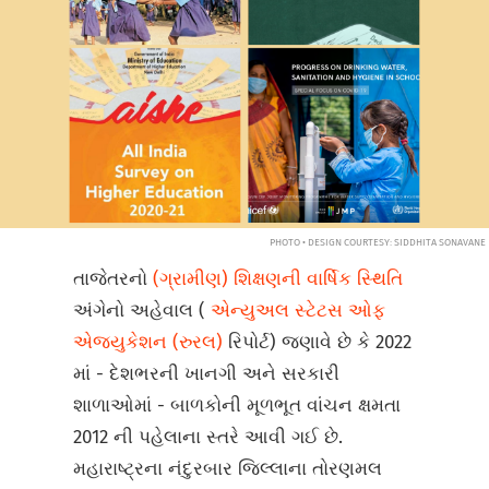
PHOTO • DESIGN COURTESY: SIDDHITA SONAVANE
તાજેતરનો
(ગ્રામીણ) શિક્ષણની વાર્ષિક સ્થિતિ
અંગેનો અહેવાલ (
એન્યુઅલ સ્ટેટસ ઓફ
એજ્યુકેશન (રુરલ)
રિપોર્ટ) જણાવે છે કે 2022
માં - દેશભરની ખાનગી અને સરકારી
શાળાઓમાં - બાળકોની મૂળભૂત વાંચન ક્ષમતા
2012 ની પહેલાના સ્તરે આવી ગઈ છે.
મહારાષ્ટ્રના નંદુરબાર જિલ્લાના તોરણમલ