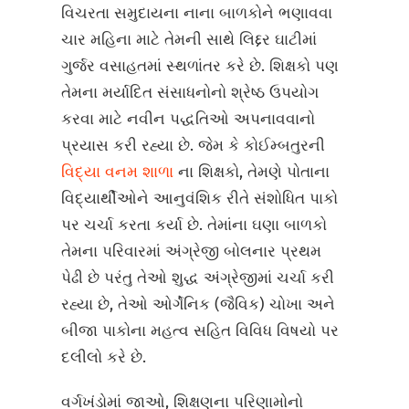
વિચરતા સમુદાયના નાના બાળકોને ભણાવવા
ચાર મહિના માટે તેમની સાથે લિદ્દર ઘાટીમાં
ગુર્જર વસાહતમાં સ્થળાંતર કરે છે. શિક્ષકો પણ
તેમના મર્યાદિત સંસાધનોનો શ્રેષ્ઠ ઉપયોગ
કરવા માટે નવીન પદ્ધતિઓ અપનાવવાનો
પ્રયાસ કરી રહ્યા છે. જેમ કે કોઈમ્બતુરની
વિદ્યા વનમ શાળા
ના શિક્ષકો, તેમણે પોતાના
વિદ્યાર્થીઓને આનુવંશિક રીતે સંશોધિત પાકો
પર ચર્ચા કરતા કર્યા છે. તેમાંના ઘણા બાળકો
તેમના પરિવારમાં અંગ્રેજી બોલનાર પ્રથમ
પેઢી છે પરંતુ તેઓ શુદ્ધ અંગ્રેજીમાં ચર્ચા કરી
રહ્યા છે, તેઓ ઓર્ગેનિક (જૈવિક) ચોખા અને
બીજા પાકોના મહત્વ સહિત વિવિધ વિષયો પર
દલીલો કરે છે.
વર્ગખંડોમાં જાઓ, શિક્ષણના પરિણામોનો