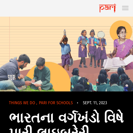
THINGS WE DO
,
PARI FOR SCHOOLS
•
SEPT. 11, 2023
ભારતના વર્ગખંડો વિષે