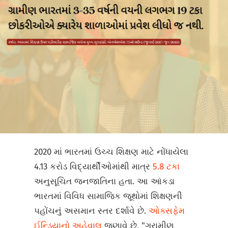
2020 માં ભારતમાં ઉચ્ચ શિક્ષણ માટે નોંધાયેલા
4.13 કરોડ વિદ્યાર્થીઓમાંથી માત્ર
5.8 ટકા
અનુસૂચિત જનજાતિના હતા. આ આંકડા
ભારતમાં વિવિધ સામાજિક જૂથોમાં શિક્ષણની
પહોંચનું અસમાન સ્તર દર્શાવે છે.
ઓક્સફેમ
ઈન્ડિયાનો અહેવાલ
જણાવે છે, "ગ્રામીણ