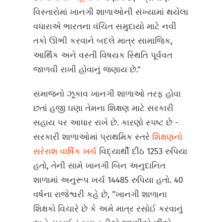
વિસ્તારોમાં ખાનગી શાળાઓની સંખ્યામાં થયેલા
વધારાએ ભારતના વંચિત સમુદાયો માટે નવી
તકો ઊભી કરવાને બદલે માત્ર સામાજિક,
આર્થિક અને વસ્તી વિષયક સ્થિતિ પૂર્વવત
જાળવી રાખી હોવાનું જણાય છે."
સમાજનો ઝૂકાવ ખાનગી શાળાઓ તરફ હોવા
છતાં હજી ઘણા તેમના શિક્ષણ માટે સરકારી
સહાય પર આધાર રાખે છે. કારણો સ્પષ્ટ છે -
સરકારી શાળાઓમાં પ્રાથમિક સ્તરે
શિક્ષણનો
સરેરાશ વાર્ષિક ખર્ચ
વિદ્યાર્થી દીઠ 1253 રુપિયા
હતો, તેની સામે ખાનગી બિન અનુદાનિત
શાળામાં અનુરૂપ ખર્ચ 14485 રુપિયા હતો. 40
વર્ષના રાજેશ્વરી કહે છે, “ખાનગી શાળાના
શિક્ષકો વિચારે છે કે અમે માત્ર રસોઈ કરવાનું