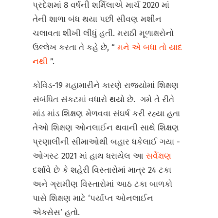
પ્રદેશમાં 8 વર્ષની શર્મિલાએ માર્ચ 2020 માં
તેની શાળા બંધ થયા પછી સીવણ મશીન
ચલાવતા શીખી લીધું હતી. મરાઠી મૂળાક્ષરોનો
ઉલ્લેખ કરતા તે કહે છે, “
મને એ બધા તો યાદ
નથી
”.
કોવિડ-19 મહામારીને કારણે રાજ્યોમાં શિક્ષણ
સંબંધિત સંકટમાં વધારો થયો છે. ગમે તે રીતે
માંડ માંડ શિક્ષણ મેળવવા સંઘર્ષ કરી રહ્યા હતા
તેઓ શિક્ષણ ઓનલાઈન થવાની સાથે શિક્ષણ
પ્રણાલીની સીમાઓથી બહાર ધકેલાઈ ગયા -
ઓગસ્ટ 2021 માં હાથ ધરાયેલ આ
સર્વેક્ષણ
દર્શાવે છે કે શહેરી વિસ્તારોમાં માત્ર 24 ટકા
અને ગ્રામીણ વિસ્તારોમાં આઠ ટકા બાળકો
પાસે શિક્ષણ માટે ‘પર્યાપ્ત ઓનલાઈન
એક્સેસ’ હતો.