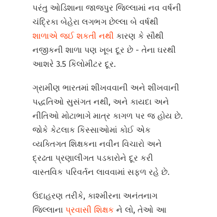
પરંતુ ઓડિશાના જાજપુર જિલ્લામાં નવ વર્ષની
ચંદ્રિકા બેહેરા લગભગ છેલ્લા બે વર્ષથી
શાળાએ જઈ શકતી નથી
કારણ કે સૌથી
નજીકની શાળા પણ ખૂબ દૂર છે - તેના ઘરથી
આશરે 3.5 કિલોમીટર દૂર.
ગ્રામીણ ભારતમાં શીખવવાની અને શીખવાની
પદ્ધતિઓ સુસંગત નથી, અને કાયદા અને
નીતિઓ મોટાભાગે માત્ર કાગળ પર જ હોય છે.
જોકે કેટલાક કિસ્સાઓમાં કોઈ એક
વ્યક્તિગત શિક્ષકના નવીન વિચારો અને
દ્રઢતા પ્રણાલીગત પડકારોને દૂર કરી
વાસ્તવિક પરિવર્તન લાવવામાં સફળ રહે છે.
ઉદાહરણ તરીકે, કાશ્મીરના અનંતનાગ
જિલ્લાના
પ્રવાસી શિક્ષક
ને લો, તેઓ આ