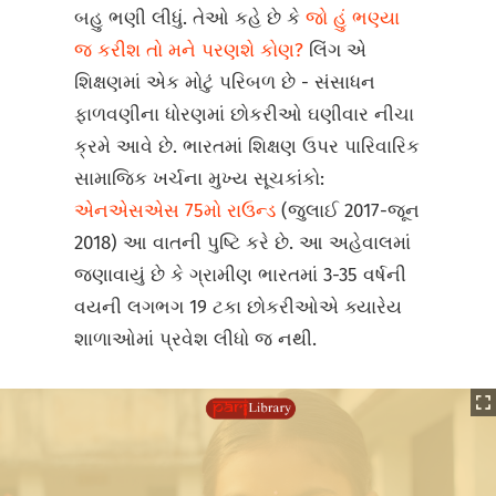
બહુ ભણી લીધું. તેઓ કહે છે કે
જો હું ભણ્યા
જ કરીશ તો મને પરણશે કોણ?
લિંગ એ
શિક્ષણમાં એક મોટું પરિબળ છે - સંસાધન
ફાળવણીના ધોરણમાં છોકરીઓ ઘણીવાર નીચા
ક્રમે આવે છે. ભારતમાં શિક્ષણ ઉપર પારિવારિક
સામાજિક ખર્ચના મુખ્ય સૂચકાંકો:
એનએસએસ 75મો રાઉન્ડ
(જુલાઈ 2017-જૂન
2018) આ વાતની પુષ્ટિ કરે છે. આ અહેવાલમાં
જણાવાયું છે કે ગ્રામીણ ભારતમાં 3-35 વર્ષની
વયની લગભગ 19 ટકા છોકરીઓએ ક્યારેય
શાળાઓમાં પ્રવેશ લીધો જ નથી.