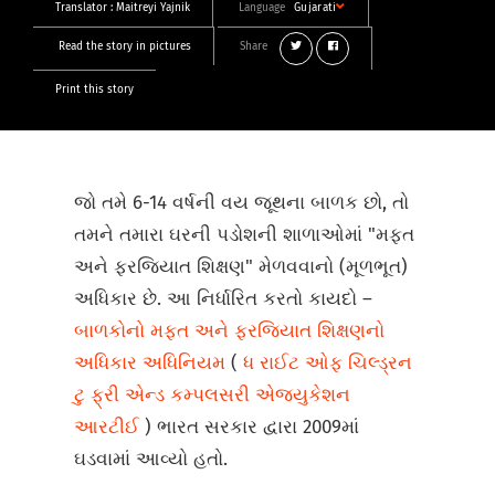
Translator :
Maitreyi Yajnik
Language
Gujarati
Read the story in pictures
Share
Print this story
જો તમે 6-14 વર્ષની વય જૂથના બાળક છો, તો
તમને તમારા ઘરની પડોશની શાળાઓમાં "મફત
અને ફરજિયાત શિક્ષણ" મેળવવાનો (મૂળભૂત)
અધિકાર છે. આ નિર્ધારિત કરતો કાયદો –
બાળકોનો મફત અને ફરજિયાત શિક્ષણનો
અધિકાર અધિનિયમ
(
ધ રાઈટ ઓફ ચિલ્ડ્રન
ટુ ફ્રી એન્ડ કમ્પલસરી એજ્યુકેશન
આરટીઈ
) ભારત સરકાર દ્વારા 2009માં
ઘડવામાં આવ્યો હતો.