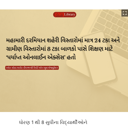
ધોરણ 1 થી 8 સુધીના વિદ્યાર્થીઓને