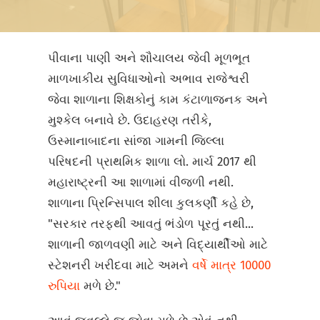
પીવાના પાણી અને શૌચાલય જેવી મૂળભૂત
માળખાકીય સુવિધાઓનો અભાવ રાજેશ્વરી
જેવા શાળાના શિક્ષકોનું કામ કંટાળાજનક અને
મુશ્કેલ બનાવે છે. ઉદાહરણ તરીકે,
ઉસ્માનાબાદના સાંજા ગામની જિલ્લા
પરિષદની પ્રાથમિક શાળા લો. માર્ચ 2017 થી
મહારાષ્ટ્રની આ શાળામાં વીજળી નથી.
શાળાના પ્રિન્સિપાલ શીલા કુલકર્ણી કહે છે,
"સરકાર તરફથી આવતું ભંડોળ પૂરતું નથી...
શાળાની જાળવણી માટે અને વિદ્યાર્થીઓ માટે
સ્ટેશનરી ખરીદવા માટે અમને
વર્ષે માત્ર 10000
રુપિયા
મળે છે."