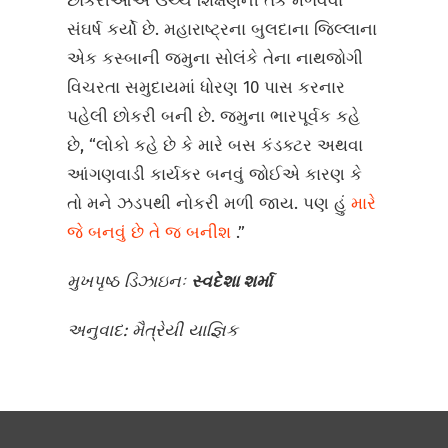
છોકરીઓએ ઉચ્ચ શિક્ષણની તક મેળવવા
સંઘર્ષ કર્યો છે. મહારાષ્ટ્રના બુલદાના જિલ્લાના
એક કસ્બાની જમુના સોલંકે તેના નાથજોગી
વિચરતા સમુદાયમાં ધોરણ 10 પાસ કરનાર
પહેલી છોકરી બની છે. જમુના ભારપૂર્વક કહે
છે, “લોકો કહે છે કે મારે બસ કંડક્ટર અથવા
આંગણવાડી કાર્યકર બનવું જોઈએ કારણ કે
તો મને ઝડપથી નોકરી મળી જાય. પણ હું
મારે
જે બનવું છે તે જ બનીશ
.”
મુખપૃષ્ઠ ડિઝાઇનઃ
સ્વદેશા
શર્મા
અનુવાદ: મૈત્રેયી યાજ્ઞિક