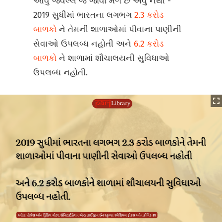
આવું જવલ્લે જ જોવા મળે છે એવું નથી -
2019 સુધીમાં ભારતના લગભગ
2.3 કરોડ
બાળકો
ને તેમની શાળાઓમાં પીવાના પાણીની
સેવાઓ ઉપલબ્ધ નહોતી અને
6.2 કરોડ
બાળકો
ને શાળામાં શૌચાલયની સુવિધાઓ
ઉપલબ્ધ નહોતી.