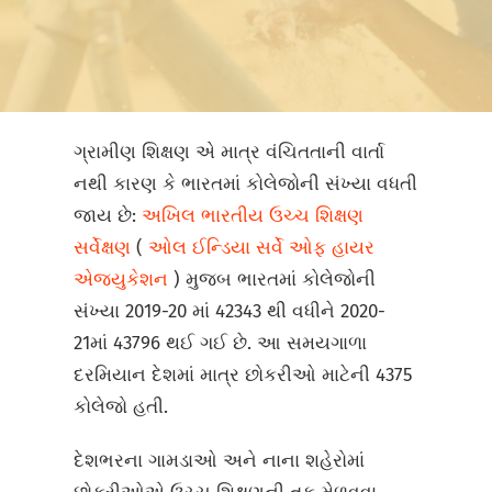
ગ્રામીણ શિક્ષણ એ માત્ર વંચિતતાની વાર્તા
નથી કારણ કે ભારતમાં કોલેજોની સંખ્યા વધતી
જાય છે:
અખિલ ભારતીય ઉચ્ચ શિક્ષણ
સર્વેક્ષણ
(
ઓલ ઈન્ડિયા સર્વે ઓફ હાયર
એજ્યુકેશન
) મુજબ ભારતમાં કોલેજોની
સંખ્યા 2019-20 માં 42343 થી વધીને 2020-
21માં 43796 થઈ ગઈ છે. આ સમયગાળા
દરમિયાન દેશમાં માત્ર છોકરીઓ માટેની 4375
કોલેજો હતી.
દેશભરના ગામડાઓ અને નાના શહેરોમાં