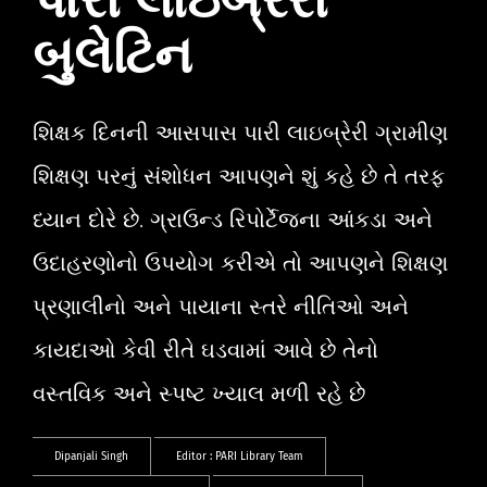
પારી લાઇબ્રેરી
બુલેટિન
શિક્ષક દિનની આસપાસ પારી લાઇબ્રેરી ગ્રામીણ
શિક્ષણ પરનું સંશોધન આપણને શું કહે છે તે તરફ
ધ્યાન દોરે છે. ગ્રાઉન્ડ રિપોર્ટેજના આંકડા અને
ઉદાહરણોનો ઉપયોગ કરીએ તો આપણને શિક્ષણ
પ્રણાલીનો અને પાયાના સ્તરે નીતિઓ અને
કાયદાઓ કેવી રીતે ઘડવામાં આવે છે તેનો
વસ્તવિક અને સ્પષ્ટ ખ્યાલ મળી રહે છે
Dipanjali Singh
Editor :
PARI Library Team