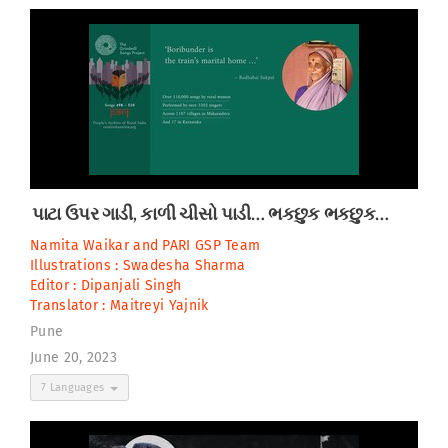
પાટા ઉપર ગાડી, કાળી ચીસો પાડી… ભકછુક ભકછુક…
Namita Waikar
and
PARI GSP Team
Illustrations :
Swadesha Sharma
Editor :
Dipanjali Singh
Translator :
Maitreyi Yajnik
Pune
June 20, 2023
7 Languages