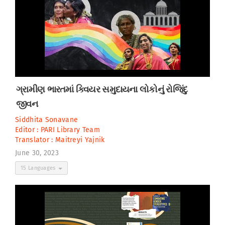
ગ્રામીણ ભારતમાં ક્વિયર સમુદાયના લોકોનું રોજિંદુ
જીવન
Siddhita Sonavane
Editor :
PARI Library Team
Translator :
Maitreyi Yajnik
June 30, 2023
15 Languages