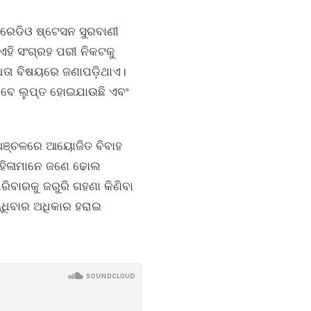
 ରେଡିଓ ଷ୍ଟେସନ ସୁରବାଣୀ
ହି ସଂଗ୍ରହ ପରୀ ନିକଟକୁ
ବିଧତା ବିଷୟରେ ଜଣାପଡ଼ିଥାଏ।
ଏବେ ଲୁପ୍ତ ହୋଇଯାଉଛି ଏବଂ
ୟ ଅଞ୍ଚଳରେ ଆୟୋଜିତ ବିବାହ
 ମହିଳାମାନେ ଜଣେ ଢୋଲ
ରିବାରକୁ ଜରୁରି ଗହଣା କିଣିବା
୍ଧିବାର ଅଧିକାର ହରାଇ