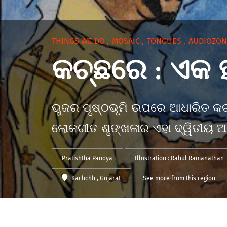
THINGS WE DO
,
MOSAIC
,
TONGUES
,
AUDIOZO
କଚ୍ଛରେ : ଏକ 
ଭୁଜର ପୃଷ୍ଠଭୂମି ଉପରେ ଆଧାରିତ କ
ଲୋକଗୀତ ଶୃଙ୍ଖଳାର ଏହା ଦ୍ୱିତୀୟ 
Pratishtha Pandya
Illustration :
Rahul Ramanathan
Kachchh
, Gujarat
See more from this region