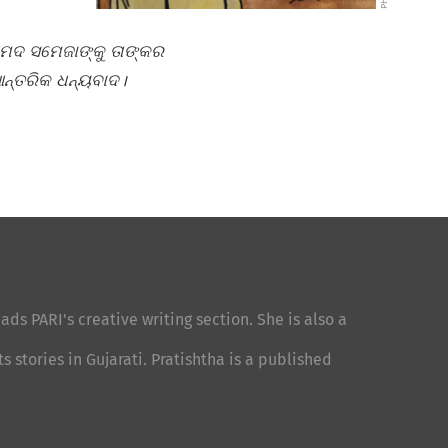
ମଦ ସମେଜାଙ୍କୁ ତାଙ୍କର
ଆନ୍ତରିକ ଧନ୍ୟବାଦ।
ads PARI's creative writing section. She is also a
stories in Gujarati. Pratishtha is a published