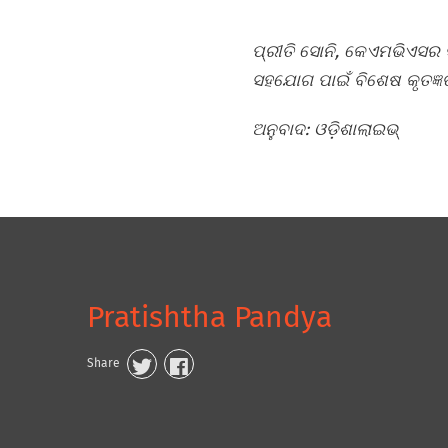
ପ୍ରୀତି ସୋନି, କେଏମଭିଏସ
ସହଯୋଗ ପାଇଁ ବିଶେଷ କୃତଜ୍ଞ
ଅନୁବାଦ: ଓଡ଼ିଶାଲାଇଭ୍‍
Pratishtha Pandya
Share