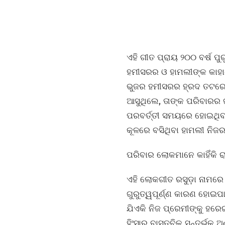
ଏହି ଗୀତ ପ୍ରାୟ ୨୦୦ ବର୍ଷ 
ହମୀସରର ଓ ହାମଲୀଙ୍କ କାହାଣ
ଭୁଜର ହମୀସରର ହ୍ରଦ ତଟରେ ଲୁ
ଆସୁଥିଲେ, ତାଙ୍କ ପରିବାରର 
ପରବର୍ତ୍ତୀ ସମୟରେ ହୋଇଥିବ
କୂଳରେ ବସିଥିବା ହାମଲୀ ନିଜର
ପରିବାର ଲୋକମାନେ କାହିଁକି 
ଏହି ଲୋକଗୀତ ରସୁଡ଼ା ନାମରେ
ଗୁରୁତ୍ୱପୂର୍ଣ୍ଣ କାରଣ ହୋଇପ
ଯିଏକି ନିଜ ପ୍ରେମୀଙ୍କୁ ହରେଇ
ହିଂସାର ବାସ୍ତବିକ ସନ୍ଦର୍ଭକ