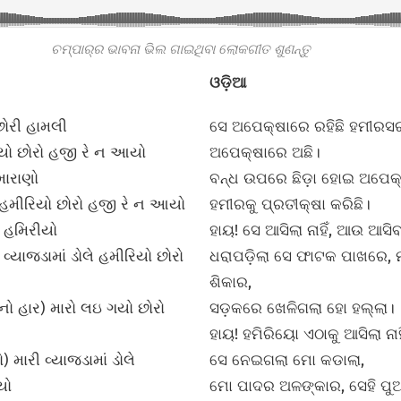
ଚମ୍ପାର୍‌ର ଭାବନା ଭିଲ ଗାଇଥିବା ଲୋକଗୀତ ଶୁଣନ୍ତୁ
ଓଡ଼ିଆ
છોરી હામલી
ସେ ଅପେକ୍ଷାରେ ରହିଛି ହମୀରସ
િયો છોરો હજી રે ન આયો
ଅପେକ୍ଷାରେ ଅଛି।
મારાણો
ବନ୍ଧ ଉପରେ ଛିଡ଼ା ହୋଇ ଅପେକ୍ଷ
ે હમીરિયો છોરો હજી રે ન આયો
ହମୀରକୁ ପ୍ରତୀକ୍ଷା କରିଛି।
 હમિરીયો
ହାୟ! ସେ ଆସିଲା ନାହିଁ, ଆଉ ଆସିବ ନ
વ્યાજડામાં ડોલે હમીરિયો છોરો
ଧରାପଡ଼ିଲା ସେ ଫାଟକ ପାଖରେ, 
ଶିକାର,
ાનો હાર) મારો લઇ ગયો છોરો
ସଡ଼କରେ ଖେଳିଗଲା ହୋ ହଲ୍ଲା।
ହାୟ! ହମିରିୟୋ ଏଠାକୁ ଆସିଲା ନାହ
 મારી વ્યાજડામાં ડોલે
ସେ ନେଇଗଲା ମୋ କଡାଲା,
યો
ମୋ ପାଦର ଅଳଙ୍କାର, ସେହି ପୁ