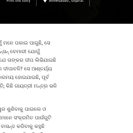
Print this story
Ahmedabad
, Gujarat
ଁ ମନେ ପକାଇ ପାରୁଛି, ସେ
୍‌ସନ୍‌ ବେମାରୀ ଯୋଗୁଁ
ି ଯେ ତାଙ୍କର ଦୀପ ଲିଭିଯାଇଛି
ଣ ଦୀପାବଳି? ସେ ଆଶ୍ଚର୍ଯ୍ୟ
୍ଧକାରମୟ ହୋଇଯାଇଛି, ପୂର୍ବ
; କିଛି ଗାୟତ୍ରୀ ମନ୍ତ୍ର ଭଳି
୍ୱର ଶୁଣିବାକୁ ପାଇଲେ ଓ
ୀମାନେ ସଂକ୍ରମିତ ପାଉଁରୁଟି
 ବାସନ୍ଦ କରିବାକୁ କହୁଛି