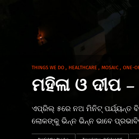
THINGS WE DO
,
HEALTHCARE
,
MOSAIC
,
ONE-O
ମହିଳା ଓ ଦୀପ – 
ଏପ୍ରିଲ୍‌ ୫ରେ ନଅ ମିନିଟ୍‌ ପର୍ଯ୍ୟନ୍ତ
ଲୋକଙ୍କୁ ଭିନ୍ନ ଭିନ୍ନ ଭାବେ ପ୍ରଭାବ