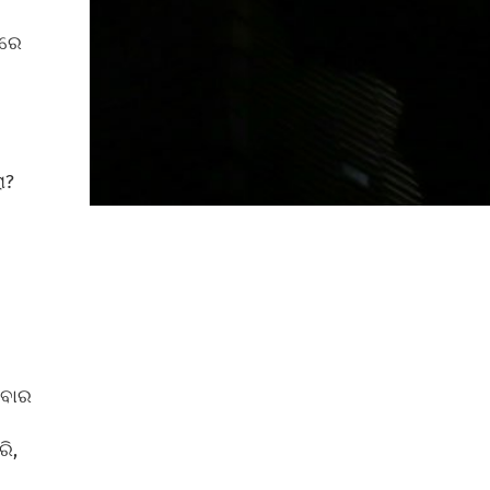
ପରେ
ା?
ଇବାର
ି,