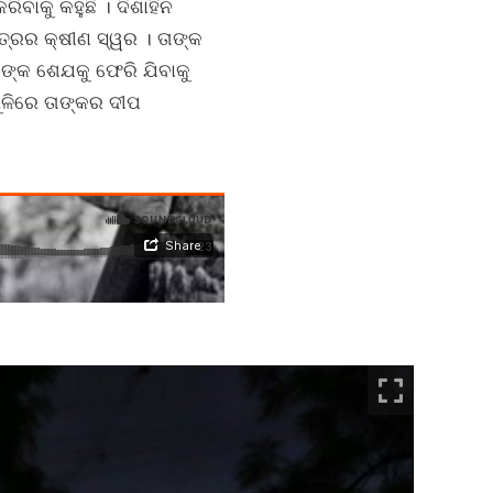
ବାକୁ କହୁଛି । ଦିଶାହିନ
ତ୍ରର କ୍ଷୀଣ ସ୍ୱର । ତାଙ୍କ
ଙ୍କ ଶେଯକୁ ଫେରି ଯିବାକୁ
ଗୁଳିରେ ତାଙ୍କର ଦୀପ