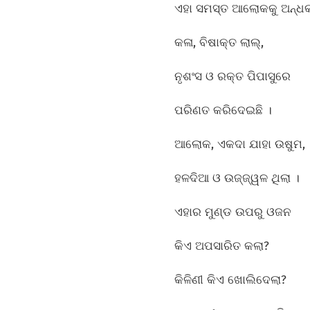
ଏହା ସମସ୍ତ ଆଲୋକକୁ ଅନ୍ଧକ
କଳା, ବିଷାକ୍ତ ଲାଲ୍‌,
ନୃଶଂସ ଓ ରକ୍ତ ପିପାସୁରେ
ପରିଣତ କରିଦେଇଛି ।
ଆଲୋକ, ଏକଦା ଯାହା ଉଷୁମ,
ହଳଦିଆ ଓ ଉଜ୍ଜ୍ୱଳ ଥିଲା ।
ଏହାର ମୁଣ୍ଡ ଉପରୁ ଓଜନ
କିଏ ଅପସାରିତ କଲା?
କିଳିଣୀ କିଏ ଖୋଲିଦେଲା?