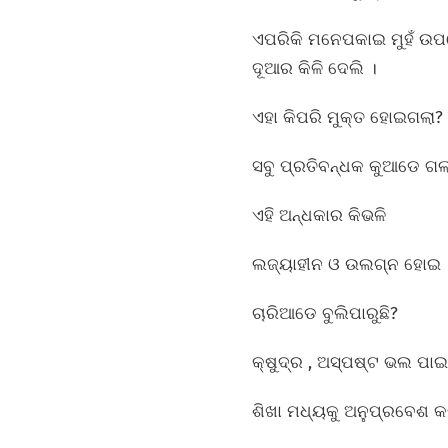
ଏପରିକି ମନେପକାଇ ମୁହଁ ଉ
ଦୂଆର କିଳି ଦେଲି ।
ଏହା କିପରି ମୁକ୍ତ ହୋଇଗଲା?
ସବୁ ପ୍ରତିବନ୍ଧକ କୁଆଡେ ଗଲ
ଏହି ଅନ୍ଧକାର କିଭଳି
ଲଜ୍ୟାହୀନ ଓ ଉଲଗ୍ନ ହୋଇ
ଚାରିଆଡେ ବୁଲିପାରୁଛି?
କ୍ଷୁଦ୍ର , ଅସ୍ପଷ୍ଟ ଭଲ ପା
ଶିଖା ମଧ୍ୟକୁ ଅନୁପ୍ରବେଶ କର