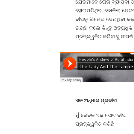
ଯେଉଁମାନେ ରୋଗ ବ୍ୟାପିବା ପା
ହୋଇପଡିଥିବା ଭୋକିଲା ପେଟର 
ଦୀପକୁ ଲିଭେଇ ଦେଉଥିବା କଳା
ଇଚ୍ଛା କଲେ କିନ୍ତୁ ଅତ୍ୟଧିକ
ପ୍ରଜ୍ଜ୍ୱଳିତ କରିବାକୁ ସଂଘର୍
ଏକ ଅନ୍ଧାର ପ୍ରଦୀପ
ମୁଁ କେବଳ ଏକ ଛୋଟ ଦୀପ
ପ୍ରଜ୍ଜ୍ୱଳିତ କରିଛି