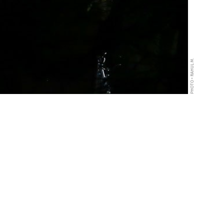
PHOTO • RAHUL M.