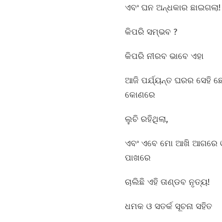
ଏବଂ ଘନ ଅନ୍ଧକାର ଛାଇଗଲା!
କିପରି ସମ୍ଭବ ?
କିପରି ନୀରବ ଭାବେ ଏହା
ଆଜି ପର୍ଯ୍ୟନ୍ତ ଘରର ସେହି 
କୋଣରେ
ଲୁଚି ରହିଥିଲା,
ଏବଂ ଏବେ ମୋ ଆଖି ଆଗରେ ଓ
ପାଖରେ
ଚାଲିଛି ଏହି ତାଣ୍ଡବ ନୃତ୍ୟ!
ଧମକ ଓ ସତର୍କ ସୂଚନା ସହିତ