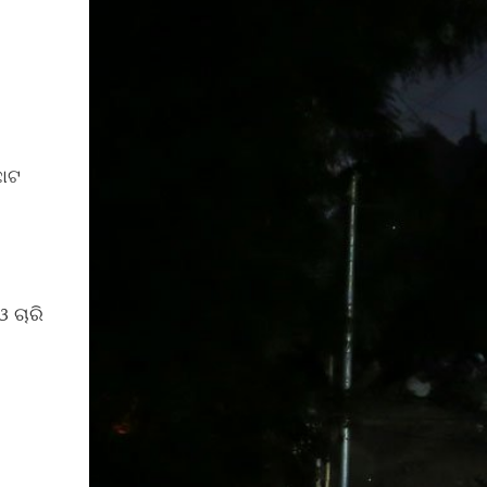
ଛୋଟ
 ଚାରି