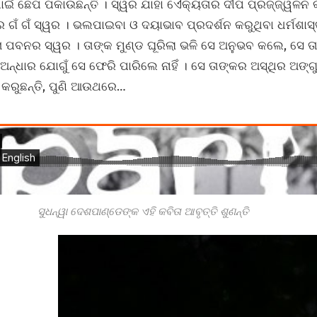
ଇଁ ଛେପ ପକାଉଛନ୍ତି । ସ୍ୱର ଯାହା ଏୈକ୍ୟତାର ଦୀପ ପ୍ରଜ୍ଜ୍ୱଳନ କରି
ଗଁ ଗଁ ସ୍ୱର । ଭଲପାଇବା ଓ ଦୟାଭାବ ପ୍ରଦର୍ଶନ କରୁଥିବା ଧର୍ମଶାସ୍
 ପବନର ସ୍ୱର । ତାଙ୍କ ମୁଣ୍ଡ ଘୂରିଲା ଭଳି ସେ ଅନୁଭବ କଲେ, ସେ ତା
 ଅନ୍ଧାର ଯୋଗୁଁ ସେ ଫେରି ପାରିଲେ ନାହିଁ । ସେ ତାଙ୍କର ଅସ୍ଥିର ଅଙ୍
ଷ କରୁଛନ୍ତି, ପୁଣି ଆଉଥରେ…
ସୁଧନ୍ୱା ଦେଶପାଣ୍ଡେଙ୍କ ଏହି କବିତା ଆବୃତ୍ତି ଶୁଣନ୍ତି