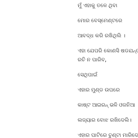
ମୁଁ ଏହାକୁ ତଳେ ଥିବା
ମୋର ବେସ୍‌ମେଣ୍ଟରେ
ଆବଦ୍ଧ କରି ରଖିଥିଲି ।
ଏହା ଯେପରି କୋଣସି ଷଡଯନ୍
ରଚି ନ ପାରିବ,
ସେଥିପାଇଁ
ଏହାର ମୁଣ୍ଡ ଉପରେ
କାଷ୍ଟ ଆଇରନ୍‌ ଭଳି ଓଜନିଆ
ଲଜ୍ୟାର ବୋଝ ରଖିଦେଲି।
ଏହାର ପାଟିରେ ଚୁଣ୍ଟା ମାରିଦେ