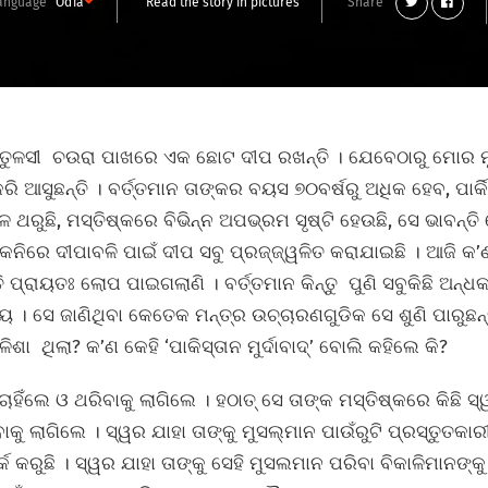
anguage
Odia
Read the story in pictures
Share
ା ତୁଳସୀ ଚଉରା ପାଖରେ ଏକ ଛୋଟ ଦୀପ ରଖନ୍ତି । ଯେବେଠାରୁ ମୋର ମୁ
ି ଆସୁଛନ୍ତି । ବର୍ତ୍ତମାନ ତାଙ୍କର ବୟସ ୭୦ବର୍ଷରୁ ଅଧିକ ହେବ, ପାର୍କିନ
 ଥରୁଛି, ମସ୍ତିଷ୍କରେ ବିଭିନ୍ନ ଅପଭ୍ରମ ସୃଷ୍ଟି ହେଉଛି, ସେ ଭାବନ୍ତ
‌କନିରେ ଦୀପାବଳି ପାଇଁ ଦୀପ ସବୁ ପ୍ରଜ୍ଜ୍ୱଳିତ କରାଯାଇଛି । ଆଜି କ’
୍ତି ପ୍ରାୟତଃ ଲୋପ ପାଇଗଲାଣି । ବର୍ତ୍ତମାନ କିନ୍ତୁ ପୁଣି ସବୁକିଛି ଅନ
। ସେ ଜାଣିଥିବା କେତେକ ମନ୍ତ୍ର ଉଚ୍ଚାରଣଗୁଡିକ ସେ ଶୁଣି ପାରୁଛନ୍ତି
ଳିଶା ଥିଲା? କ’ଣ କେହି ‘ପାକିସ୍ତାନ ମୁର୍ଦାବାଦ୍‌’ ବୋଲି କହିଲେ କି?
ହିଁଲେ ଓ ଥରିବାକୁ ଲାଗିଲେ । ହଠାତ୍‌ ସେ ତାଙ୍କ ମସ୍ତିଷ୍କରେ କିଛି ସ
 ଲାଗିଲେ । ସ୍ୱର ଯାହା ତାଙ୍କୁ ମୁସଲ୍‌ମାନ ପାଉଁରୁଟି ପ୍ରସ୍ତୁତକାର
କ କରୁଛି । ସ୍ୱର ଯାହା ତାଙ୍କୁ ସେହି ମୁସଲମାନ ପରିବା ବିକାଳିମାନଙ୍କୁ