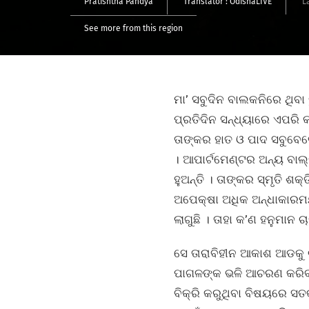
Pratishtha Pandya
Translator :
OdishaLIVE
L
See more from this region
ମା’ ସବୁଦିନ ବାଲକନିରେ ଥିବ
ପ୍ରତିଦିନ ସନ୍ଧ୍ୟାରେ ଏପରି କର
ତାଙ୍କର ହାତ ଓ ପାଦ ସବୁବେଳେ
। ଆପାର୍ଟମେଣ୍ଟର ଅନ୍ୟ ବାଲ୍
ହୁଅନ୍ତି । ତାଙ୍କର ସ୍ମୃତି ଶକ
ଅପେକ୍ଷା ଅଧିକ ଅନ୍ଧାକାରମୟ 
ଲାଗୁଛି । ତାହା କ’ଣ ହନୁମାନ ଚା
ସେ ତାରାବିହୀନ ଆକାଶ ଆଡକୁ ଚା
ପାଗଳଙ୍କ ଭଳି ଆଚରଣ କରିବାକୁ
ବିକ୍ରି କରୁଥିବା ବିଷୟରେ ସତର୍