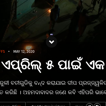
FFS
•
MAY 12, 2020
ଏପ୍ରିଲ୍‌ ୫ ପାଇଁ ଏକ
 ବିଜୁଳୀ ବତୀଗୁଡିକୁ ବନ୍ଦ କରାଯାଇ ଦୀପ ପ୍ରଜ୍ଜ୍ୱଳିତ
ିତ କରିଛି । ଅହମଦାବାଦର ଜଣେ କବି ଏହିପରି ଭାବେ 