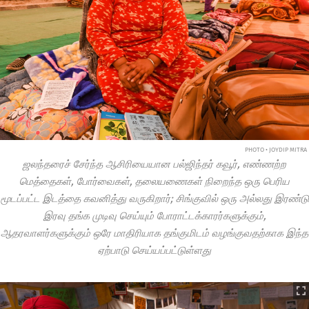
PHOTO • JOYDIP MITRA
ஜலந்தரைச் சேர்ந்த ஆசிரியையான பல்ஜிந்தர் கவூர், எண்ணற்ற
மெத்தைகள், போர்வைகள், தலையணைகள் நிறைந்த ஒரு பெரிய
மூடப்பட்ட இடத்தை கவனித்து வருகிறார்; சிங்குவில் ஒரு அல்லது இரண்டு
இரவு தங்க முடிவு செய்யும் போராட்டக்காரர்களுக்கும்,
ஆதரவாளர்களுக்கும் ஒரே மாதிரியாக தங்குமிடம் வழங்குவதற்காக இந்த
ஏற்பாடு செய்யப்பட்டுள்ளது