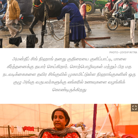
PHOTO • JOYDIP MITRA
அமன்தீப் சிங் நிஹாங் தனது குதிரையை குளிப்பாட்டி, மாலை
கீர்த்தனைக்கு தயார் செய்கிறார். சொற்பொழிவுகள் மற்றும் பிற மத
நடவடிக்கைகளை தவிர சிங்குவில் முகாமிட்டுள்ள நிஹாங்குகளின் ஒரு
குழு அங்கு வருபவர்களுக்கு லங்கரில் உணவுகளை வழங்கிக்
கொண்டிருக்கிறது