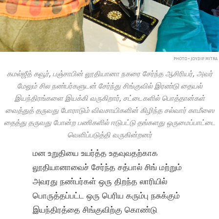
PHOTO • JOYDIP MITRA
கமல்ஜீத் கவூர், பஞ்சாபின் லூதியானா நகரை சேர்ந்த ஆசிரியர், அவர்
மேலும் சில நண்பர்களுடன் சேர்ந்து சிங்குவில் இரண்டு தையல்
இயந்திரங்களை இயக்கி வருகிறார், சட்டைகளில் பொத்தான்கள்
வைத்துத் தருவது போராடும் விவசாயிகளின் கிழிந்த சல்வார் காமீஸை
தைத்து தருவது போன்ற பணிகளில் ஈடுபட்டு தங்களது ஒருமைப்பாட்டை
வெளிப்படுத்தி வருகின்றனர்
மன உறுதியை உயர்த்த உதவுவதற்காக
லூதியானாவைச் சேர்ந்த சத்பால் சிங் மற்றும்
அவரது நண்பர்கள் ஒரு திறந்த லாரியில்
பொருத்தப்பட்ட ஒரு பெரிய கரும்பு நசுக்கும்
இயந்திரத்தை சிங்குவிற்கு கொண்டு