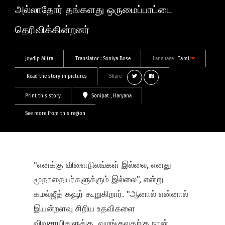
அல்லாதோர் தங்களது ஒருமைப்பாட்டை
தெரிவிக்கின்றனர்
Joydip Mitra
Translator :
Soniya Bose
Language
Tamil
Read the story in pictures
Share
Print this story
Sonipat
, Haryana
See more from this region
"எனக்கு விளைநிலங்கள் இல்லை, எனது
மூதாதையர்களுக்கும் இல்லை", என்று
கமல்ஜீத் கவூர் கூறுகிறார். "ஆனால் என்னால்
இயன்றளவு சிறிய உதவிகளை
விவசாயிகளுக்கு வழங்குவதற்கு நான்