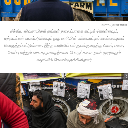
PHOTO • JOYDIP MITRA
சீக்கிய விவசாயிகள் தங்கள் தலைப்பாகை கட்டிக் கொள்ளவும்,
மற்றவர்கள் பயன்படுத்தவும் ஒரு லாரியின் பக்கவாட்டில் கண்ணாடிகள்
பொருத்தப்பட்டுள்ளன. இந்த லாரியில் பல் துலக்குவதற்கு பிரஸ், பசை,
சோப்பு மற்றும் கை கழுவுவதற்கான பொருட்களை நாள் முழுவதும்
வழங்கிக் கொண்டிருக்கின்றனர்