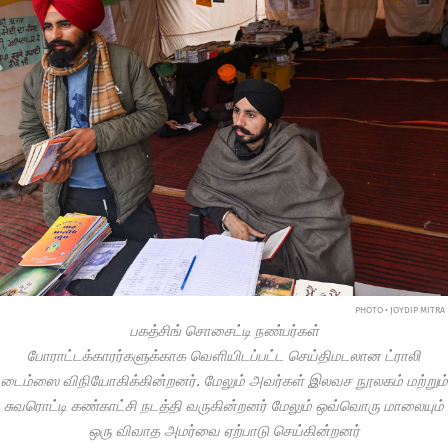
PHOTO • JOYDIP MITRA
பகத்சிங் சொசைட்டி நண்பர்கள்
போராட்டக்காரர்களுக்காக வெளியிடப்பட்ட செய்திமடலான ட்ராலி
டைம்ஸை விநியோகிக்கின்றனர். மேலும் அவர்கள் இலவச நூலகம் மற்றும்
சுவரொட்டி கண்காட்சி நடத்தி வருகின்றனர் மேலும் ஒவ்வொரு மாலையும்
ஒரு விவாத அமர்வை ஏற்பாடு செய்கின்றனர்