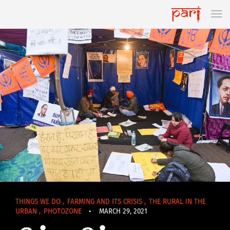
THINGS WE DO
,
FARMING AND ITS CRISIS
,
THE RURAL IN THE
URBAN
,
PHOTOZONE
•
MARCH 29, 2021