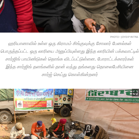
PHOTO • JOYDIP MITRA
ஹரியானாவில் உள்ள ஒரு கிராமம் சிங்குவுக்கு சோலார் பேனல்கள்
பொருத்தப்பட்ட ஒரு லாரியை அனுப்பியுள்ளது இந்த லாரியின் பக்கவாட்டில்
சார்ஜிங் பாயிண்டுகள் தொங்க விடப்பட்டுள்ளன. போராட்டக்காரர்கள்
இந்த சார்ஜிங் தளங்களில் தான் வந்து தங்களது தொலைபேசியினை
சார்ஜ் செய்து கொள்கின்றனர்