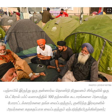
PHOTO • JOYDIP MITRA
பஞ்சாபில் இருந்து ஒரு தன்னார்வ தொண்டு நிறுவனம் சிங்குவில் ஒரு
பெட்ரோல் பம்ப் வளாகத்தில் 100 தற்காலிக கூடாரங்களை அமைத்து
போராட்டக்காரர்களை தங்க வைப்பதற்கும், குளிர்ந்த இரவுகளில்
அவர்களை கதகதப்பாக வைப்பதற்கும் ஏற்படுத்தியிருக்கின்றனர்;