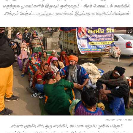
மருத்துவ முகாம்களில் இதுவும் ஒன்றாகும் - சிலர் போராட்டக் களத்தில்
30க்கும் மேற்பட்ட மருத்துவ முகாம்கள் இருப்பதாக தெரிவிக்கின்றனர்
PHOTO • JOYDIP MITRA
சர்தார் குர்மீத் சிங் ஒரு ஹக்கீம், சுயமாக எலும்பு முறிவு மற்றும்