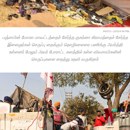
PHOTO • JOYDIP MITRA
பஞ்சாபின் மோகா மாவட்டத்தைச் சேர்ந்த குகர்னா கிராமத்தைச் சேர்ந்த
இளைஞர்கள் செருப்பு தைக்கும் தொழிலாளரை பணிக்கு அமர்த்தி
உள்ளனர் மேலும் அவர் போராட்ட களத்தில் உள்ள விவசாயிகளின்
செருப்புகளை தைத்து உதவி வருகிறார்