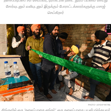
தசைப்பிடிப்பை சரி செய்பவர், டிராக்டரில் நீண்ட தூரம் பயணம் செய்து
சோர்வுடனும் வலியுடனும் இருக்கும் போராட்டக்காரர்களுக்கு மசாஜ்
செய்கிறார்
PHOTO • JOYDIP MITRA
சிங்குவில் ஒரு 'தலைப்பாகை லங்கர்', ஒரு தலைப்பாகை பயன்படுத்துபவர்