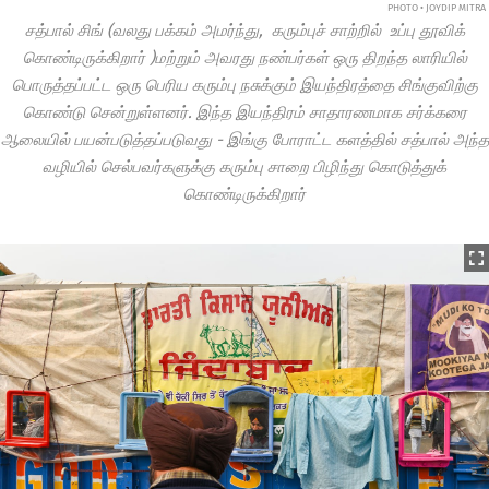
PHOTO • JOYDIP MITRA
சத்பால் சிங் (வலது பக்கம் அமர்ந்து, கரும்புச் சாற்றில் உப்பு தூவிக்
கொண்டிருக்கிறார் )மற்றும் அவரது நண்பர்கள் ஒரு திறந்த லாரியில்
பொருத்தப்பட்ட ஒரு பெரிய கரும்பு நசுக்கும் இயந்திரத்தை சிங்குவிற்கு
கொண்டு சென்றுள்ளனர். இந்த இயந்திரம் சாதாரணமாக சர்க்கரை
ஆலையில் பயன்படுத்தப்படுவது - இங்கு போராட்ட களத்தில் சத்பால் அந்த
வழியில் செல்பவர்களுக்கு கரும்பு சாறை பிழிந்து கொடுத்துக்
கொண்டிருக்கிறார்