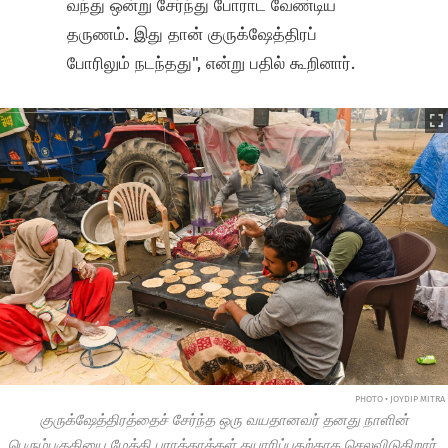
வந்து ஒன்று சேர்ந்து போராட வேண்டிய
தருணம். இது தான் குருக்ஷேத்திரப்
போரிலும் நடந்தது", என்று பதில் கூறினார்.
PHOTO • JOYDIP MITRA
குருக்ஷேத்திரத்தைச் சேர்ந்த ஒரு வயதானவர் தனது நாளின்
பெரும்பகுதியை மேத்தி பராத்தாக்கள் தயாரிப்பதற்காக செலவிடுகிறார்.