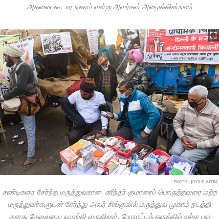
அதனை கூடார நகரம் என்று அவர்கள் அழைக்கின்றனர்
PHOTO • JOYDIP MITRA
சண்டிகரை சேர்ந்த மருத்துவரான சுரீந்தர் குமாரைப் பொருத்தவரை மற்ற
மருத்துவர்களுடன் சேர்ந்து அவர் சிங்குவில் மருத்துவ முகாம் நடத்தி
தனது சேவையை வழங்கி வருகிறார். போராட்டக் களத்தில் உள்ள பல