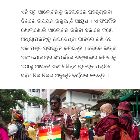
ଏହି ସବୁ ଆଲୋଚନାକୁ କଲେଜରେ ପହଞ୍ଚାଇବା
ଦିଗରେ ଉଦ୍ୟମ କରୁଛନ୍ତି ଆୟୁଷ । ଏ ସଂପର୍କିତ
ଖୋଲାଖୋଲି ଆଲୋଚନା କରିବା ସକାଶେ ଜଣେ
ଅଧ୍ୟାପକଙ୍କୁ ଉପଦେଷ୍ଟା ଭାବରେ ରଖି ସେ
ଏକ ମଞ୍ଚ ପ୍ରସ୍ତୁତ କରିଛନ୍ତି । ଲୋକେ ଲିଙ୍ଗ
ଏବଂ ଯୌନାଚାର ସଂପର୍କରେ ଶିକ୍ଷାଲାଭ କରିବାକୁ
ଏଠାକୁ ଆସନ୍ତି ଏବଂ ବିଭିନ୍ନ ପ୍ରଶ୍ନ ପଚାରିବା
ସହିତ ନିଜ ନିଜର ଅନୁଭୂତି ବର୍ଣ୍ଣନା କରନ୍ତି ।