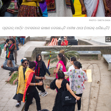
PHOTO • SWETA DAGA
ପ୍ରାଇଡ୍ ମାର୍ଚ୍ଚ ଅବସରରେ ଭାଷଣ ଦେଉଛନ୍ତି ମନୀଷ ଥାପା (ମାଇକ୍ ଧରିଛନ୍ତି)