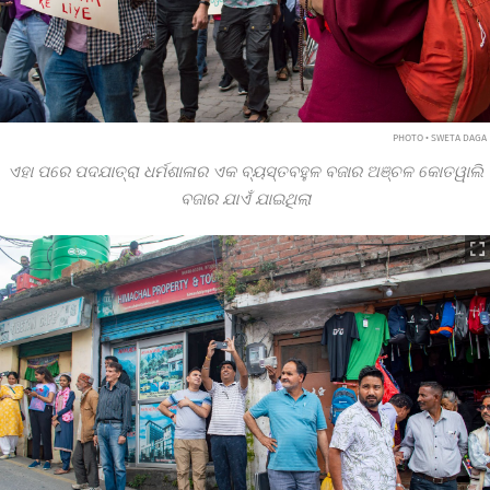
PHOTO • SWETA DAGA
ଏହା ପରେ ପଦଯାତ୍ରା ଧର୍ମଶାଳାର ଏକ ବ୍ୟସ୍ତବହୁଳ ବଜାର ଅଞ୍ଚଳ କୋତୱାଲି
ବଜାର ଯାଏଁ ଯାଇଥିଲା