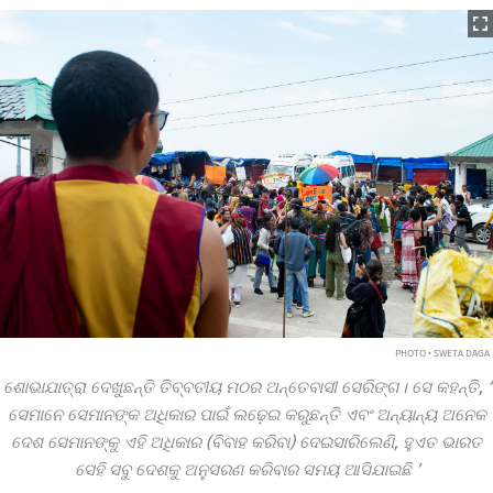
PHOTO • SWETA DAGA
ଶୋଭାଯାତ୍ରା ଦେଖୁଛନ୍ତି ତିବ୍ବତୀୟ ମଠର ଅନ୍ତେବାସୀ ସେରିଙ୍ଗ। ସେ କହନ୍ତି,
‘
ସେମାନେ ସେମାନଙ୍କ ଅଧିକାର ପାଇଁ ଲଢ଼େଇ କରୁଛନ୍ତି ଏବଂ ଅନ୍ୟାନ୍ୟ ଅନେକ
ଦେଶ ସେମାନଙ୍କୁ ଏହି ଅଧିକାର (ବିବାହ କରିବା) ଦେଇସାରିଲେଣି, ହୁଏତ ଭାରତ
ସେହି ସବୁ ଦେଶକୁ ଅନୁସରଣ କରିବାର ସମୟ ଆସିଯାଇଛି
’