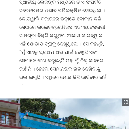
ସ୍ଥାନୀୟ ଲୋକଙ୍କ ମଧ୍ୟରେ ବି ଏ ସଂପର୍କିତ
ସଚେତନତାର ଅଭାବ ପରିଲକ୍ଷିତ ହୋଇଥିଲା ।
କୋତୱାଲି ବଜାରରେ ଭଡ଼ାରେ ଦୋକାନ କରି
ସେଠାରେ ଇଲେକ୍ଟ୍ରୋନିକସ ଏବଂ ଷ୍ଟେସନାରୀ
ସାମଗ୍ରୀ ବିକ୍ରି କରୁଥିବା ଆକାଶ ଭାରଦ୍ୱାଜ
ଏହି ଶୋଭାଯାତ୍ରାକୁ ଦେଖୁଥିଲେ । ସେ କହନ୍ତି,
“ମୁଁ ଏହାକୁ ପ୍ରଥମ ଥର ପାଇଁ ଦେଖୁଛି ଏବଂ
ସେମାନେ କ’ଣ କରୁଛନ୍ତି ତାହା ମୁଁ ଠିକ୍ ଭାବରେ
ଜାଣିନି । ହେଲେ ସେମାନଙ୍କ ନାଚ ଦେଖିବାକୁ
ଭଲ ଲାଗୁଛି । ଏଥିରେ ମୋର କିଛି ଭାବିବାର ନାହିଁ
।”