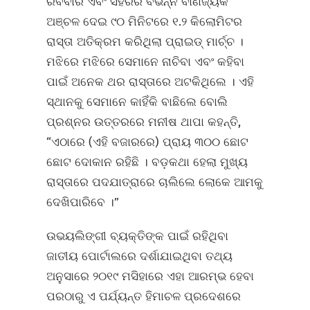
ରବିବାର ଏବଂ ସହରର ବିଭିନ୍ନ ବାଣିଜ୍ୟିକ
ଅଞ୍ଚଳ ଦେଇ ୯୦ ମିନିଟରେ ୧.୨ କିଲୋମିଟର
ରାସ୍ତା ଅତିକ୍ରମ କରିଥିଲା ପ୍ରାଇଡ୍ ମାର୍ଚ୍ଚ ।
ମଝିରେ ମଝିରେ ସେମାନେ ନାଚିବା ଏବଂ କହିବା
ପାଇଁ ଅନେକ ଥର ରାସ୍ତାରେ ଅଟକିଥିଲେ । ଏହି
ସ୍ଥାନକୁ ସେମାନେ କାହିଁକି ବାଛିଲେ ବୋଲି
ପ୍ରଶ୍ନର ଉତ୍ତରରେ ମନୀଷ ଥାପା କହନ୍ତି,
“ଏଠାରେ (ଏହି ବଜାରରେ) ପ୍ରାୟ ୩୦୦ ଛୋଟ
ଛୋଟ ଦୋକାନ ରହିଛି । ବଡ଼କଥା ହେଲା ମୁଖ୍ୟ
ରାସ୍ତାରେ ପଦଯାତ୍ରାରେ ଚାଲିଲେ ଲୋକେ ଆମକୁ
ଦେଖିପାରିବେ ।”
ଉଭୟଲିଙ୍ଗୀ ବ୍ୟକ୍ତିଙ୍କ ପାଇଁ ରହିଥିବା
ଜାତୀୟ ପୋର୍ଟାଲରେ ଦର୍ଶାଯାଇଥିବା ତଥ୍ୟ
ଅନୁସାରେ ୨୦୧୯ ମସିହାରେ ଏହା ଆରମ୍ଭ ହେବା
ପରଠାରୁ ଏ ପର୍ଯ୍ୟନ୍ତ ହିମାଚଳ ପ୍ରଦେଶରେ