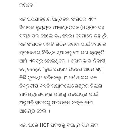
କରିବେ ।
ଏହି ପଦଯାତ୍ରାର ଅନ୍ୟତମ ସଂଗଠକ ଏବଂ
ହିମାଚଳ କ୍ୟୁୟର ଫାଉଣ୍ଡେସନ (HQF)ର ସହ
ସଂସ୍ଥାପକ ହେଲେ ଡନ୍ ହସର। ସେମାନେ କହନ୍ତି,
ଏହି ସଂଗଠନ କମିଟି ଗଠନ କରିବା ପାଇଁ ହିମାଚଳ
ପ୍ରଦେଶର ବିଭିନ୍ନ ସ୍ଥାନରୁ ୧୩ ଜଣ ବ୍ୟକ୍ତି
ଆସି ଏକତ୍ର ହୋଇଥିଲେ । କୋଲକାତା ନିବାସୀ
ଡନ୍ କହନ୍ତି, “ଦୁଇ ସପ୍ତାହ ଭିତରେ ଆମେ ସବୁ
କିଛି ଚୂଡ଼ାନ୍ତ କରିନେଲୁ ।” ଧର୍ମଶାଳାର ଏକ
ତିବ୍ବତୀୟ ବସତି ମ୍ୟାକଲୋଡଗଞ୍ଜର ଜିଲ୍ଲା
ମାଜିଷ୍ଟ୍ରେଟଙ୍କ ପାଖରୁ ପଦଯାତ୍ରା ପାଇଁ
ଅନୁମତି ହାସଲରୁ ସଂଗଠକମାନଙ୍କ କାମ
ଆରମ୍ଭ ହେଲା ।
ଏହା ପରେ HQF ପକ୍ଷରୁ ବିଭିନ୍ନ ସାମାଜିକ