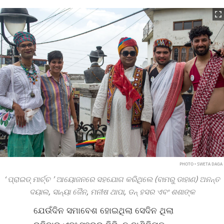
PHOTO • SWETA DAGA
‘
ପ୍ରାଇଡ୍ ମାର୍ଚ୍ଚ
’
ଆୟୋଜନରେ ସହଯୋଗ କରିଥିଲେ (ବାମରୁ ଡାହାଣ) ଅନନ୍ତ
ଦୟାଲ, ସାନ୍ୟା ଜୈନ, ମନୀଷ ଥାପା, ଡନ୍ ହସର ଏବଂ ଶଶାଙ୍କ
ଯେଉଁଦିନ ସମାବେଶ ହୋଇଥିଲା ସେଦିନ ଥିଲା