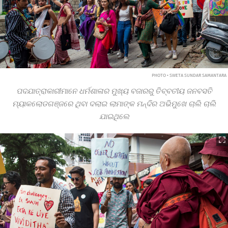
PHOTO • SWETA SUNDAR SAMANTARA
ପଦଯାତ୍ରାକାରୀମାନେ ଧର୍ମଶାଳାର ମୁଖ୍ୟ ବଜାରରୁ ତିବ୍ବତୀୟ ଜନବସତି
ମ୍ୟାକଲୋଡଗଞ୍ଜରେ ଥିବା ଦଲାଇ ଲାମାଙ୍କ ମନ୍ଦିର ଅଭିମୁଖେ ଚାଲି ଚାଲି
ଯାଇଥିଲେ