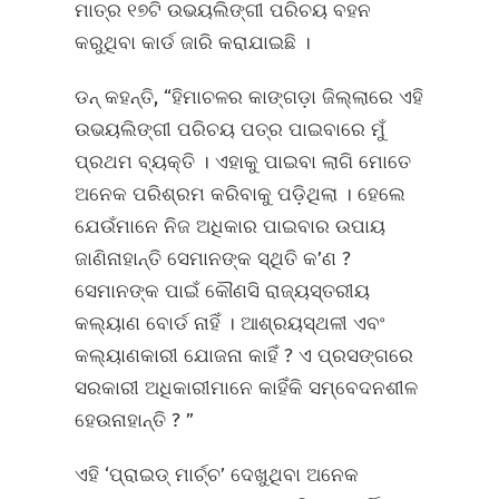
ମାତ୍ର ୧୭ଟି ଉଭୟଲିଙ୍ଗୀ ପରିଚୟ ବହନ
କରୁଥିବା କାର୍ଡ ଜାରି କରାଯାଇଛି ।
ଡନ୍ କହନ୍ତି, “ହିମାଚଳର କାଙ୍ଗଡ଼ା ଜିଲ୍ଲାରେ ଏହି
ଉଭୟଲିଙ୍ଗୀ ପରିଚୟ ପତ୍ର ପାଇବାରେ ମୁଁ
ପ୍ରଥମ ବ୍ୟକ୍ତି । ଏହାକୁ ପାଇବା ଲାଗି ମୋତେ
ଅନେକ ପରିଶ୍ରମ କରିବାକୁ ପଡ଼ିଥିଲା । ହେଲେ
ଯେଉଁମାନେ ନିଜ ଅଧିକାର ପାଇବାର ଉପାୟ
ଜାଣିନାହାନ୍ତି ସେମାନଙ୍କ ସ୍ଥିତି କ’ଣ ?
ସେମାନଙ୍କ ପାଇଁ କୌଣସି ରାଜ୍ୟସ୍ତରୀୟ
କଲ୍ୟାଣ ବୋର୍ଡ ନାହିଁ । ଆଶ୍ରୟସ୍ଥଳୀ ଏବଂ
କଲ୍ୟାଣକାରୀ ଯୋଜନା କାହିଁ ? ଏ ପ୍ରସଙ୍ଗରେ
ସରକାରୀ ଅଧିକାରୀମାନେ କାହିଁକି ସମ୍ବେଦନଶୀଳ
ହେଉନାହାନ୍ତି ? ”
ଏହି ‘ପ୍ରାଇଡ୍ ମାର୍ଚ୍ଚ’ ଦେଖୁଥିବା ଅନେକ