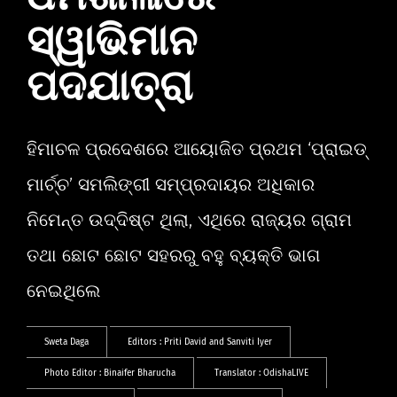
ସ୍ୱାଭିମାନ
ପଦଯାତ୍ରା
ହିମାଚଳ ପ୍ରଦେଶରେ ଆୟୋଜିତ ପ୍ରଥମ ‘ପ୍ରାଇଡ୍
ମାର୍ଚ୍ଚ’ ସମଲିଙ୍ଗୀ ସମ୍ପ୍ରଦାୟର ଅଧିକାର
ନିମେନ୍ତ ଉଦ୍ଦିଷ୍ଟ ଥିଲା, ଏଥିରେ ରାଜ୍ୟର ଗ୍ରାମ
ତଥା ଛୋଟ ଛୋଟ ସହରରୁ ବହୁ ବ୍ୟକ୍ତି ଭାଗ
ନେଇଥିଲେ
Sweta Daga
Editors :
Priti David
and
Sanviti Iyer
Photo Editor :
Binaifer Bharucha
Translator :
OdishaLIVE