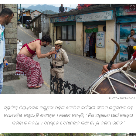
PHOTO • SWETA DAGA
ଟ୍ରାଫିକ୍ ନିୟନ୍ତ୍ରଣ କରୁଥିବା ମହିଳା ପୋଲିସ କର୍ମଚାରୀ ନୀଲମ କପୁରଙ୍କ ସହ
କଥାବାର୍ତ୍ତା କରୁଛନ୍ତି ଶଶାଙ୍କ । ନୀଲମ କହନ୍ତି,
‘
ନିଜ ଅଧିକାର ପାଇଁ ଲଢ଼େଇ
କରିବା ଭଲକଥା । ସମସ୍ତେ ସେମାନଙ୍କ କଥା ଚିନ୍ତା କରିବା ଉଚିତ
’