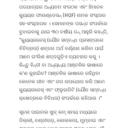
ପଦଯାତ୍ରାର ଅନ୍ୟତମ ସଂଗଠକ ଏବଂ ହିମାଚଳ
କ୍ୟୁୟର ଫାଉଣ୍ଡେସନ୍ (HQF) ନାମକ ସଂସ୍ଥାର
ସହ-ସଂସ୍ଥାପକ । ସେମାନଙ୍କ ପସନ୍ଦ ସଂପର୍କରେ
ବୁଝାଇବାକୁ ଯାଇ ୩୦ ବର୍ଷୀୟ ଡନ୍ ଆହୁରି କହନ୍ତି,
“କ୍ୟୁୟରନେସ୍ (ଯୌନ ସମ୍ବନ୍ଧ ପ୍ରସଙ୍ଗରେ
ବିଚିତ୍ରତା) ଶବ୍ଦର ଅର୍ଥ ବର୍ଣ୍ଣନା କରିବା ପାଇଁ
ଆମେ ଇଂଲିଶ ଶବ୍ଦଗୁଡ଼ିଏ ବ୍ୟବହାର କରୁ ।
କିନ୍ତୁ ହିନ୍ଦୀ ବା ଅନ୍ୟାନ୍ୟ ଆଞ୍ଚଳିକ ଭାଷାରେ
କ’ଣ କୁହାଯିବ? ଆଞ୍ଚଳିକ ଭାଷାରେ ରହିଥିବା
କେତେକ ଗୀତ ଏବଂ ଗପ ଉପଯୋଗ କରି ଆମେ
କ୍ୟୁୟରନେସ୍ ଏବଂ ଫ୍ଲୁଇଡିଟି (ଯୌନ ସମ୍ବନ୍ଧ
କ୍ଷେତ୍ରରେ ବିବିଧତା) ସଂପର୍କରେ କହିଥାଉ ।”
ସୂଚନା ପାଇବାର ଖୁବ୍ କମ୍ ସମୟ ମଧ୍ୟରେ
ଦିଲ୍ଲୀ, ଚଣ୍ଡୀଗଡ଼, କୋଲକାତା, ମୁମ୍ବାଇ ଏବଂ