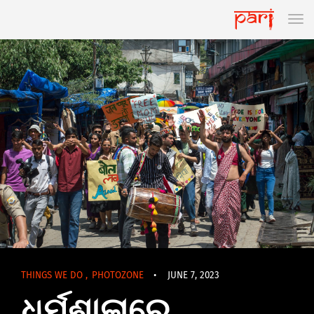
THINGS WE DO
,
PHOTOZONE
•
JUNE 7, 2023
ଧର୍ମଶାଳାରେ