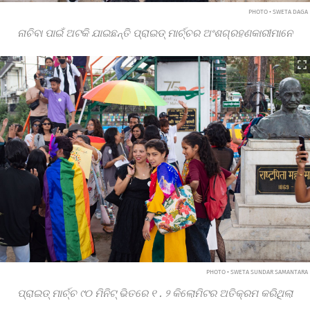
PHOTO • SWETA DAGA
ନାଚିବା ପାଇଁ ଅଟକି ଯାଇଛନ୍ତି ପ୍ରାଇଡ୍ ମାର୍ଚ୍ଚର ଅଂଶଗ୍ରହଣକାରୀମାନେ
PHOTO • SWETA SUNDAR SAMANTARA
ପ୍ରାଇଡ୍ ମାର୍ଚ୍ଚ
୯୦
ମିନିଟ୍ ଭିତରେ
୧
.
୨
କିଲୋମିଟର ଅତିକ୍ରମ କରିଥିଲା