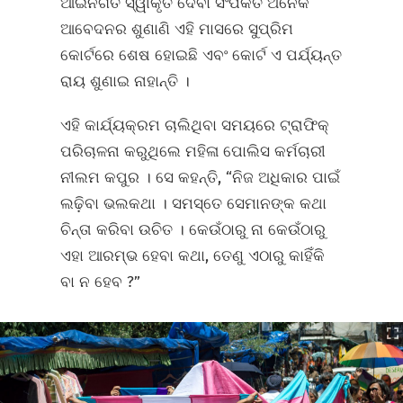
ଆଇନଗତ ସ୍ୱୀକୃତି ଦେବା ସଂପର୍କିତ ଅନେକ
ଆବେଦନର ଶୁଣାଣି ଏହି ମାସରେ ସୁପ୍ରିମ
କୋର୍ଟରେ ଶେଷ ହୋଇଛି ଏବଂ କୋର୍ଟ ଏ ପର୍ଯ୍ୟନ୍ତ
ରାୟ ଶୁଣାଇ ନାହାନ୍ତି ।
ଏହି କାର୍ଯ୍ୟକ୍ରମ ଚାଲିଥିବା ସମୟରେ ଟ୍ରାଫିକ୍
ପରିଚାଳନା କରୁଥିଲେ ମହିଳା ପୋଲିସ କର୍ମଚାରୀ
ନୀଲମ କପୁର । ସେ କହନ୍ତି, “ନିଜ ଅଧିକାର ପାଇଁ
ଲଢ଼ିବା ଭଲକଥା । ସମସ୍ତେ ସେମାନଙ୍କ କଥା
ଚିନ୍ତା କରିବା ଉଚିତ । କେଉଁଠାରୁ ନା କେଉଁଠାରୁ
ଏହା ଆରମ୍ଭ ହେବା କଥା, ତେଣୁ ଏଠାରୁ କାହିଁକି
ବା ନ ହେବ ?”