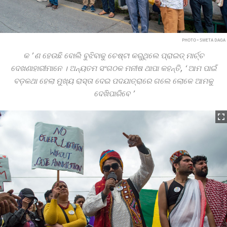
PHOTO • SWETA DAGA
କ
’
ଣ ହେଉଛି ବୋଲି ବୁଝିବାକୁ ଚେଷ୍ଟା କରୁଥିଲେ ପ୍ରାଇଡ୍ ମାର୍ଚ୍ଚ
ଦେଖଣାହାରୀମାନେ । ଅନ୍ୟତମ ସଂଗଠକ ମନୀଷ ଥାପା କହନ୍ତି,
‘
ଆମ ପାଇଁ
ବଡ଼କଥା ହେଲା ମୁଖ୍ୟ ରାସ୍ତା ଦେଇ ପଦଯାତ୍ରାରେ ଗଲେ ଲୋକେ ଆମକୁ
ଦେଖିପାରିବେ
’