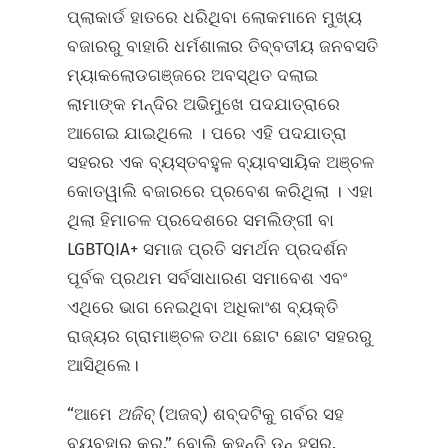
ପ୍ଲାକାର୍ଡ ହାତରେ ଧରିଥିବା ଲୋକମାନେ ମୁଖ୍ୟ
ବଜାରରୁ ବାହାରି ଧର୍ମଶାଳାର ତିବ୍ବତୀୟ ଜନବସତି
ମ୍ୟାକଲୋଡଗଞ୍ଜରେ ଅବସ୍ଥିତ ଦଲାଇ
ଲାମାଙ୍କ ମନ୍ଦିର ଅଭିମୁଖେ ପଦଯାତ୍ରାରେ
ଆଗେଇ ଯାଇଥିଲେ । ପରେ ଏହି ପଦଯାତ୍ରା
ସହରର ଏକ ବ୍ୟସ୍ତବହୁଳ ବ୍ୟାବସାୟିକ ଅଞ୍ଚଳ
କୋତୱାଲି ବଜାରରେ ପ୍ରବେଶ କରିଥିଲା । ଏହା
ଥିଲା ହିମାଚଳ ପ୍ରଦେଶରେ ସମଲିଙ୍ଗୀ ବା
LGBTQIA+ ସମାଜ ପ୍ରତି ସମର୍ଥନ ପ୍ରଦର୍ଶନ
ପୂର୍ବକ ପ୍ରଥମ ସର୍ବସାଧାରଣ ସମାବେଶ ଏବଂ
ଏଥିରେ ଭାଗ ନେଇଥିବା ଅଧିକାଂଶ ବ୍ୟକ୍ତି
ରାଜ୍ୟର ଗ୍ରାମାଞ୍ଚଳ ତଥା ଛୋଟ ଛୋଟ ସହରରୁ
ଆସିଥିଲେ।
“ଆମେ
ଅଜିବ୍
(ଅଜବ୍) ଶବ୍ଦଟିକୁ ଗର୍ବର ସହ
ବ୍ୟବହାର କରୁ,” ବୋଲି କହନ୍ତି ଡନ୍ ହସର,