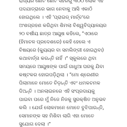
ରାଜ୍ୟର ଛୋଟ ଛୋଟ ସହରରୁ ୩୦୦ ଲୋକ ଏହି
ପଦଯାତ୍ରାରେ ଭାଗ ନେବାକୁ ଆସି ଏକାଠି
ହୋଇଥିଲେ । ଏହି ‘ପ୍ରାଇଡ୍ ମାର୍ଚ୍ଚ’ରେ
ଅଂଶଗ୍ରହଣ କରିଥିବା ଶିମଲା ବିଶ୍ୱବିଦ୍ୟାଳୟର
୨୦ ବର୍ଷୀୟ ଛାତ୍ର ଆୟୁଷ କହିଲେ, “ଏଠାରେ
(ହିମାଚଳ ପ୍ରଦେଶରେ) କେହି ହେଲେ ଏ
ବିଷୟରେ (କ୍ୟୁୟର ବା ସମଲିଙ୍ଗୀ ହୋଇଥିବା)
କଥାବାର୍ତ୍ତା କରନ୍ତି ନାହିଁ ।” ସ୍କୁଲରେ ଥିବା
ସମୟରେ ଆୟୁଷଙ୍କ ପାଇଁ ଗାଧୁଆ ଘରକୁ ଯିବା
କଷ୍ଟକର ହୋଇପଡ଼ିଥିଲା । “ମୋ ଶ୍ରେଣୀର
ପିଲାମାନେ ମୋତେ ଚିଡ଼ାନ୍ତି ଏବଂ ଧମକଚମକ
ଦିଅନ୍ତି । ଅନଲାଇନରେ ଏହି ସଂପ୍ରଦାୟକୁ
ପାଇବା ପରେ ମୁଁ ନିଜେ ନିଜକୁ ସୁରକ୍ଷିତ ଅନୁଭବ
କଲି । ଯେଉଁ ଲୋକମାନେ ମୋତେ ବୁଝିପାରନ୍ତି,
ସେମାନଙ୍କ ସହ ମିଶିବା ଲାଗି ଏହା ମୋତେ
ସୁଯୋଗ ଦେଲା ।”