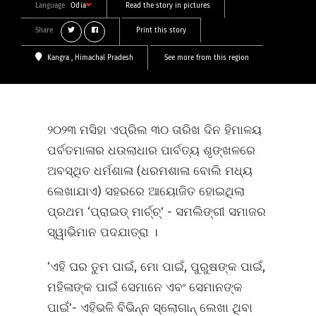
Language
Odia
Read the story in pictures
Share
Print this story
Kangra
, Himachal Pradesh
See more from this region
୨୦୨୩ ମସିହା ଏପ୍ରିଲ ୩୦ ତାରିଖ ଦିନ ହିମାଳୟ
ପର୍ବତମାଳାର ଧଉଲାଧାର ପାର୍ବତ୍ୟ ଶୃଙ୍ଖଳରେ
ଅବସ୍ଥିତ ଧର୍ମଶାଳା (ଧରମଶାଳା ବୋଲି ମଧ୍ୟ
ଲେଖାଯାଏ) ସହରରେ ଆୟୋଜିତ ହୋଇଥିଲା
ପ୍ରଥମ ‘ପ୍ରାଇଡ୍ ମାର୍ଚ୍ଚ୍’ - ସମଲିଙ୍ଗୀ ସମାଜର
ସ୍ୱାଭିମାନ ପଦଯାତ୍ରା ।
‘ଏହି ଘର ତୁମ ପାଇଁ, ମୋ ପାଇଁ, ପୁରୁଷଙ୍କ ପାଇଁ,
ମହିଳାଙ୍କ ପାଇଁ ସେମାନେ ଏବଂ ସେମାନଙ୍କ
ପାଇଁ’- ଏହିଭଳି ବିଭିନ୍ନ ସ୍ଲୋଗାନ୍ ଲେଖା ଥିବା