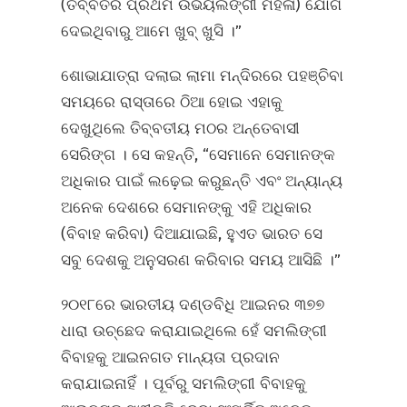
(ତିବ୍ବତର ପ୍ରଥମ ଉଭୟଲିଙ୍ଗୀ ମହିଳା) ଯୋଗ
ଦେଇଥିବାରୁ ଆମେ ଖୁବ୍ ଖୁସି ।”
ଶୋଭାଯାତ୍ରା ଦଲାଇ ଲାମା ମନ୍ଦିରରେ ପହଞ୍ଚିବା
ସମୟରେ ରାସ୍ତାରେ ଠିଆ ହୋଇ ଏହାକୁ
ଦେଖୁଥିଲେ ତିବ୍ବତୀୟ ମଠର ଅନ୍ତେବାସୀ
ସେରିଙ୍ଗ । ସେ କହନ୍ତି, “ସେମାନେ ସେମାନଙ୍କ
ଅଧିକାର ପାଇଁ ଲଢ଼େଇ କରୁଛନ୍ତି ଏବଂ ଅନ୍ୟାନ୍ୟ
ଅନେକ ଦେଶରେ ସେମାନଙ୍କୁ ଏହି ଅଧିକାର
(ବିବାହ କରିବା) ଦିଆଯାଇଛି, ହୁଏତ ଭାରତ ସେ
ସବୁ ଦେଶକୁ ଅନୁସରଣ କରିବାର ସମୟ ଆସିଛି ।”
୨୦୧୮ରେ ଭାରତୀୟ ଦଣ୍ଡବିଧି ଆଇନର ୩୭୭
ଧାରା ଉଚ୍ଛେଦ କରାଯାଇଥିଲେ ହେଁ ସମଲିଙ୍ଗୀ
ବିବାହକୁ ଆଇନଗତ ମାନ୍ୟତା ପ୍ରଦାନ
କରାଯାଇନାହିଁ । ପୂର୍ବରୁ ସମଲିଙ୍ଗୀ ବିବାହକୁ