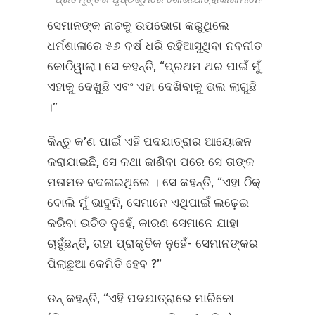
ସେମାନଙ୍କ ନାଚକୁ ଉପଭୋଗ କରୁଥିଲେ
ଧର୍ମଶାଳାରେ ୫୬ ବର୍ଷ ଧରି ରହିଆସୁଥିବା ନବନୀତ
କୋଠିୱାଲା। ସେ କହନ୍ତି, “ପ୍ରଥମ ଥର ପାଇଁ ମୁଁ
ଏହାକୁ ଦେଖୁଛି ଏବଂ ଏହା ଦେଖିବାକୁ ଭଲ ଲାଗୁଛି
।”
କିନ୍ତୁ କ’ଣ ପାଇଁ ଏହି ପଦଯାତ୍ରାର ଆୟୋଜନ
କରାଯାଇଛି, ସେ କଥା ଜାଣିବା ପରେ ସେ ତାଙ୍କ
ମତାମତ ବଦଳାଇଥିଲେ । ସେ କହନ୍ତି, “ଏହା ଠିକ୍
ବୋଲି ମୁଁ ଭାବୁନି, ସେମାନେ ଏଥିପାଇଁ ଲଢ଼େଇ
କରିବା ଉଚିତ ନୁହେଁ, କାରଣ ସେମାନେ ଯାହା
ଚାହୁଁଛନ୍ତି, ତାହା ପ୍ରାକୃତିକ ନୁହେଁ- ସେମାନଙ୍କର
ପିଲାଛୁଆ କେମିତି ହେବ ?”
ଡନ୍ କହନ୍ତି, “ଏହି ପଦଯାତ୍ରାରେ ମାରିକୋ