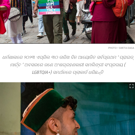
PHOTO • SWETA DAGA
ଧର୍ମଶାଳାରେ
୨୦୨୩
ଏପ୍ରିଲ
୩୦
ତାରିଖ ଦିନ ଆୟୋଜିତ ସର୍ବପ୍ରଥମ
‘
ପ୍ରାଇଡ୍
ମାର୍ଚ୍ଚ
’
ଅବସରରେ ଜଣେ ଅଂଶଗ୍ରହଣକାରୀ ସମଲିଙ୍ଗୀ ସଂପ୍ରଦାୟ (
LGBTQIA+)
ସମର୍ଥନରେ ପ୍ଲାକାର୍ଡ ଧରିଛନ୍ତି