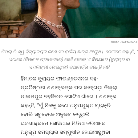
PHOTO • SWETA DAGA
ଶିମଲା ବି
ଶ୍ୱ
ବିଦ୍ୟାଳୟର ଜଣେ
୨୦
ବର୍ଷୀୟ ଛାତ୍ର ଆୟୁଷ। ସେମାନେ କହନ୍ତି,
‘
ଏଠାରେ (ହିମାଚଳ ପ୍ରଦେଶରେ) କେହି ହେଲେ ଏ ବିଷୟରେ (କ୍ୟୁୟର ବା
ସମଲିଙ୍ଗୀ ହୋଇଥିବା) କଥାବାର୍ତ୍ତା କରନ୍ତି ନାହିଁ
ହିମାଚଳ କ୍ୟୁୟର ଫାଉଣ୍ଡେସନର ସହ-
ପ୍ରତିଷ୍ଠାତା ଶଶାଙ୍କଙ୍କ ଘର କାଙ୍ଗଡ଼ା ଜିଲ୍ଲା
ପାଲମପୁର ତହସିଲର ଗୋଟିଏ ଗାଁରେ । ଶଶାଙ୍କ
କହନ୍ତି, “ମୁଁ ନିଜକୁ ଜଣେ ଅନୁପଯୁକ୍ତ ବ୍ୟକ୍ତି
ବୋଲି ସବୁବେଳେ ଅନୁଭବ କରୁଥିଲି ।
ଘଟଣାକ୍ରମେ ସୋସିଆଲ ମିଡିଆ ଜରିଆରେ
ଅନୁରୂପ ସମସ୍ୟାର ସମ୍ମୁଖୀନ ହୋଇଆସୁଥିବା