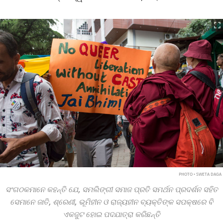
PHOTO • SWETA DAGA
ସଂଗଠକମାନେ କହନ୍ତି ଯେ, ସମଲିଙ୍ଗୀ ସମାଜ ପ୍ରତି ସମର୍ଥନ ପ୍ରଦର୍ଶନ ସହିତ
ସେମାନେ ଜାତି, ଶ୍ରେଣୀ, ଭୂମିହୀନ ଓ ରାଜ୍ୟହୀନ ବ୍ୟକ୍ତିଙ୍କ ସପକ୍ଷରେ ବି
ଏକଜୁଟ ହୋଇ ପଦଯାତ୍ରା କରିଛନ୍ତି