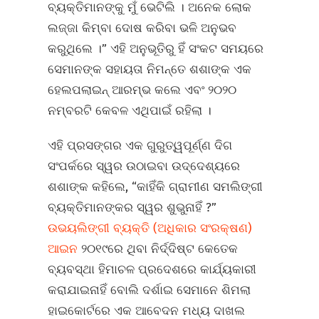
ବ୍ୟକ୍ତିମାନଙ୍କୁ ମୁଁ ଭେଟିଲି । ଅନେକ ଲୋକ
ଲଜ୍ଜା କିମ୍ବା ଦୋଷ କରିବା ଭଳି ଅନୁଭବ
କରୁଥିଲେ ।” ଏହି ଅନୁଭୂତିରୁ ହିଁ ସଂକଟ ସମୟରେ
ସେମାନଙ୍କ ସହାୟତା ନିମନ୍ତେ ଶଶାଙ୍କ ଏକ
ହେଲପଲାଇନ୍ ଆରମ୍ଭ କଲେ ଏବଂ ୨୦୨୦
ନମ୍ବରଟି କେବଳ ଏଥିପାଇଁ ରହିଲା ।
ଏହି ପ୍ରସଙ୍ଗର ଏକ ଗୁରୁତ୍ୱପୂର୍ଣ୍ଣ ଦିଗ
ସଂପର୍କରେ ସ୍ୱର ଉଠାଇବା ଉଦ୍ଦେଶ୍ୟରେ
ଶଶାଙ୍କ କହିଲେ, “କାହିଁକି ଗ୍ରାମୀଣ ସମଲିଙ୍ଗୀ
ବ୍ୟକ୍ତିମାନଙ୍କର ସ୍ୱର ଶୁଭୁନାହିଁ ?”
ଉଭୟଲିଙ୍ଗୀ ବ୍ୟକ୍ତି (ଅଧିକାର ସଂରକ୍ଷଣ)
ଆଇନ
୨୦୧୯ରେ ଥିବା ନିର୍ଦ୍ଦିଷ୍ଟ କେତେକ
ବ୍ୟବସ୍ଥା ହିମାଚଳ ପ୍ରଦେଶରେ କାର୍ଯ୍ୟକାରୀ
କରାଯାଇନାହିଁ ବୋଲି ଦର୍ଶାଇ ସେମାନେ ଶିମଲା
ହାଇକୋର୍ଟରେ ଏକ ଆବେଦନ ମଧ୍ୟ ଦାଖଲ