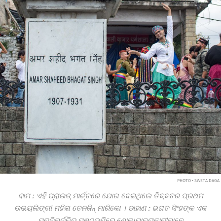
PHOTO • SWETA DAGA
ବାମ
:
ଏହି ପ୍ରାଇଡ୍ ମାର୍ଚ୍ଚରେ ଯୋଗ ଦେଇଥିଲେ ତିବ୍ବତର ପ୍ରଥମ
ଉଭୟଲିଙ୍ଗୀ ମହିଳା ତେନଜିନ୍ ମାରିକୋ । ଡାହାଣ
:
ଭଗତ ସିଂହଙ୍କ ଏକ
ପ୍ରତିମୂର୍ତ୍ତିର ପୃଷ୍ଠଭୂମିରେ ଶୋଭାଯାତ୍ରାକାରୀମାନେ