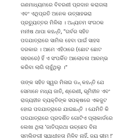
ଗଣମାଧ୍ୟମରେ ବିବରଣୀ ପ୍ରଦାନ କରାଗଲା
ଏବଂ ଏଥିପ୍ରତି ଅନେକ ଉତ୍ସାହଭରା
ପ୍ରତ୍ୟୁତ୍ତର ମିଳିଲା । ଅନ୍ୟତମ ସଂଗଠକ
ମନୀଷ ଥାପା କହନ୍ତି, “ଗର୍ବର ସହିତ
ପଦଯାତ୍ରାରେ ସାମିଲ ହେବା ପାଇଁ ସାହସ
ଦରକାର । ଆମେ ଏହିଠାରେ (ଛୋଟ ଛୋଟ
ସହରରେ) ହିଁ ଏ ସଂପର୍କିତ ଆଲୋଚନା ଆରମ୍ଭ
କରିବା ଲାଗି ଚାହୁଁଥିଲୁ ।”
ତାଙ୍କ ସହିତ ସ୍ୱର ମିଳାଇ ଡନ୍ କହନ୍ତି ଯେ
ସେମାନେ ମଧ୍ୟ ଜାତି, ଶ୍ରେଣୀ, ଭୂମିହୀନ ଏବଂ
ରାଜ୍ୟହୀନ ବ୍ୟକ୍ତିଙ୍କ ସପକ୍ଷରେ ଏକଜୁଟ
ହୋଇ ପଦଯାତ୍ରାରେ ଯାଇଛନ୍ତି । ଯେମିତି କି
ପଦଯାତ୍ରାରେ ପ୍ରଦର୍ଶିତ ଗୋଟିଏ ପ୍ଲାକାର୍ଡରେ
ଲେଖା ଥିଲା ‘ଜାତିପ୍ରଥା ଉଚ୍ଛେଦ ବିନା
ସମଲିଙ୍ଗୀ ସ୍ୱାଧୀନତା ମିଳିବ ନାହିଁ, ଜୟ ଭୀମ !’