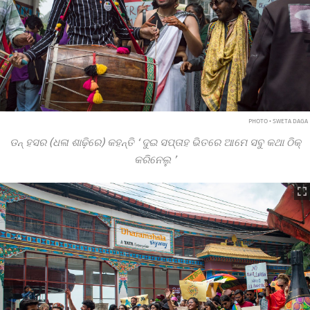
PHOTO • SWETA DAGA
ଡନ୍ ହସର (ଧଳା ଶାଢ଼ିରେ) କହନ୍ତି
‘
ଦୁଇ ସପ୍ତାହ ଭିତରେ ଆମେ ସବୁ କଥା ଠିକ୍
କରିନେଲୁ
’