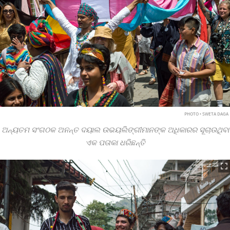
PHOTO • SWETA DAGA
ଅନ୍ୟତମ ସଂଗଠକ ଅନନ୍ତ ଦୟାଲ ଉଭୟଲିଙ୍ଗୀମାନଙ୍କ ଅଧିକାରର ସୂଚାଉଥିବା
ଏକ ପତାକା ଧରିଛନ୍ତି