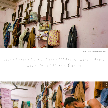
PHOTO • UMESH SOLANKI
پنچنگ مشینوں میں الگ الگ سائز اور قسم کے دھات کے فریم
(سانچے) استعمال کیے جاتے ہیں