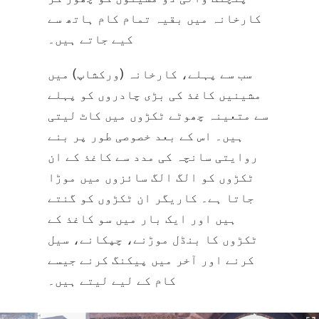
کارخانہ میں بقیہ تمام کام ہاتھ سے
کیے جاتے ہیں۔
سب سے پہلے، کارخانہ (ورکشاپ) میں
مشینیں کاغذ کی بڑی چادروں کو پہلے
سے متعینہ چھوٹے ٹکڑوں میں کاٹ لیتی
ہیں۔ اس کے بعد خصوصی طور پر بنے
روایتی سانچہ کی مدد سے کاغذ کے ان
ٹکڑوں کو الگ الگ سائزوں میں موڑا
جاتا ہے۔ کاریگر ان ٹکڑوں کو گنتے
ہیں اور ایک بار میں سو کاغذ کے
ٹکڑوں کا بنڈل موڑنے، چپکانے، سیل
کرنے اور آخر میں پیکنگ کرنے جیسے
کام کے لیے لیتے ہیں۔