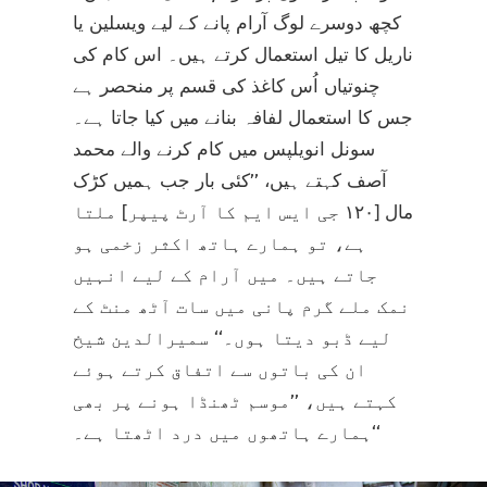
کچھ دوسرے لوگ آرام پانے کے لیے ویسلین یا
ناریل کا تیل استعمال کرتے ہیں۔ اس کام کی
چنوتیاں اُس کاغذ کی قسم پر منحصر ہے
جس کا استعمال لفافہ بنانے میں کیا جاتا ہے۔
سونل انویلپس میں کام کرنے والے محمد
آصف کہتے ہیں، ’’کئی بار جب ہمیں کڑک
مال [۱۲۰ جی ایس ایم کا آرٹ پیپر] ملتا
ہے، تو ہمارے ہاتھ اکثر زخمی ہو
جاتے ہیں۔ میں آرام کے لیے انہیں
نمک ملے گرم پانی میں سات آٹھ منٹ کے
لیے ڈبو دیتا ہوں۔‘‘ سمیرالدین شیخ
ان کی باتوں سے اتفاق کرتے ہوئے
کہتے ہیں، ’’موسم ٹھنڈا ہونے پر بھی
ہمارے ہاتھوں میں درد اٹھتا ہے۔‘‘