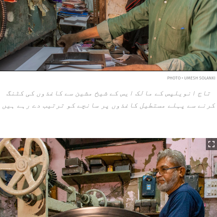
PHOTO • UMESH SOLANKI
تاج انویلپس کے مالک ایس کے شیخ مشین سے کاغذوں کی کٹنگ
کرنے سے پہلے مستطیل کاغذوں پر سانچے کو ترتیب دے رہے ہیں