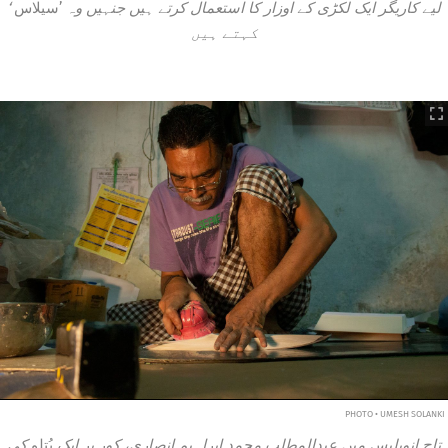
لیے کاریگر ایک لکڑی کے اوزار کا استعمال کرتے ہیں جنہیں وہ
’سیلاس
‘
کہتے ہیں
PHOTO • UMESH SOLANKI
تاج انویلپس میں عبدالمطلب محمد ابراہیم انصاری، کور پر ایک
پُتلو
کی