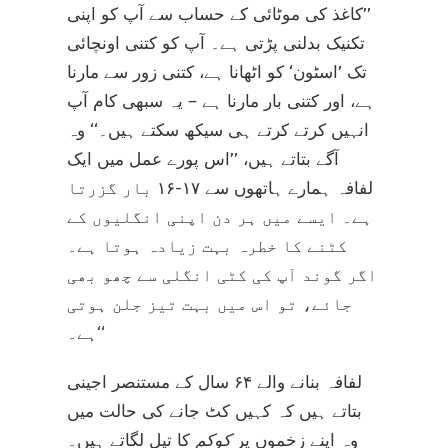
’’کاغذ کی موٹائی کے حساب سے آپ کو اپنی
تکنیک بدلنی پڑتی ہے۔ آپ کو کتنی اونچائی
تک ’اسٹون‘ کو اٹھانا ہے، کتنی زور سے مارنا
ہے، اور کتنی بار مارنا ہے – یہ سبھی کام آپ
انہیں کرتے کرتے ہی سیکھ سکتے ہیں۔‘‘ وہ
آگے بتاتے ہیں، ’’اس پورے عمل میں ایک
لفافہ ہمارے ہاتھوں سے ۱۷-۱۶ بار گزرتا
ہے۔ ایسے میں ہر دن اپنی انگلیوں کے
کٹنے کا خطرہ بہت زیادہ ہوتا ہے۔
اگر گوند آپ کی کٹی انگلی سے چھو بھی
جائے، تو اس میں بہت تیز جلن ہوتی
ہے۔‘‘
لفافہ بنانے والے ۶۴ سال کے مستنصر اجینی
بتاتے ہیں کہ کہیں کٹ جانے کی حالت میں
وہ اپنے زخموں پر
کوکم
کا تیل لگاتے ہیں۔