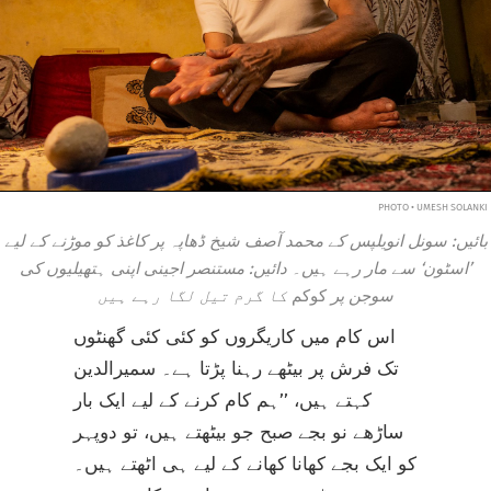
PHOTO • UMESH SOLANKI
بائیں: سونل انویلپس کے محمد آصف شیخ ڈھاپہ پر کاغذ کو موڑنے کے لیے
’اسٹون‘ سے مار رہے ہیں۔ دائیں: مستنصر اجینی اپنی ہتھیلیوں کی
سوجن پر
کوکم
کا گرم تیل لگا رہے ہیں
اس کام میں کاریگروں کو کئی کئی گھنٹوں
تک فرش پر بیٹھے رہنا پڑتا ہے۔ سمیرالدین
کہتے ہیں، ’’ہم کام کرنے کے لیے ایک بار
ساڑھے نو بجے صبح جو بیٹھتے ہیں، تو دوپہر
کو ایک بجے کھانا کھانے کے لیے ہی اٹھتے ہیں۔