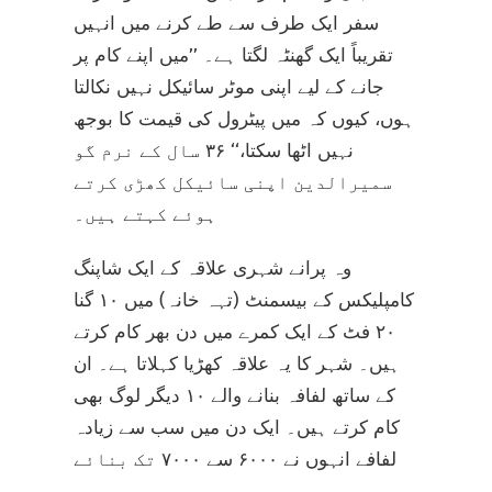
سفر ایک طرف سے طے کرنے میں انہیں
تقریباً ایک گھنٹہ لگتا ہے۔ ’’میں اپنے کام پر
جانے کے لیے اپنی موٹر سائیکل نہیں نکالتا
ہوں، کیوں کہ میں پیٹرول کی قیمت کا بوجھ
نہیں اٹھا سکتا،‘‘ ۳۶ سال کے نرم گو
سمیرالدین اپنی سائیکل کھڑی کرتے
ہوئے کہتے ہیں۔
وہ پرانے شہری علاقہ کے ایک شاپنگ
کامپلیکس کے بیسمنٹ (تہہ خانہ) میں ۱۰ گنا
۲۰ فٹ کے ایک کمرے میں دن بھر کام کرتے
ہیں۔ شہر کا یہ علاقہ کھڑیا کہلاتا ہے۔ ان
کے ساتھ لفافہ بنانے والے ۱۰ دیگر لوگ بھی
کام کرتے ہیں۔ ایک دن میں سب سے زیادہ
لفافے انہوں نے ۶۰۰۰ سے ۷۰۰۰ تک بنائے
ہیں۔