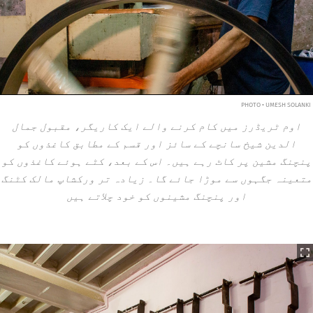
PHOTO • UMESH SOLANKI
اوم ٹریڈرز میں کام کرنے والے ایک کاریگر، مقبول جمال
الدین شیخ سانچے کے سائز اور قسم کے مطابق کاغذوں کو
پنچنگ مشین پر کاٹ رہے ہیں۔ اس کے بعد، کٹے ہوئے کاغذوں کو
متعینہ جگہوں سے موڑا جائے گا۔ زیادہ تر ورکشاپ مالک کٹنگ
اور پنچنگ مشینوں کو خود چلاتے ہیں