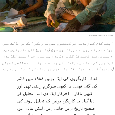
PHOTO • UMESH SOLANKI
اپنے کام کے زیادہ تر گھنٹوں میں کاریگر ایک ہی حالت میں
بیٹھے رہتے ہیں۔ سمیرالدین شیخ (بائیں) تاج انویلپس میں
اپنے دائیں ٹخنے کا گٹھا دکھا رہے ہیں، جو انہیں لگاتار
ایک پیر کو دبا کر بیٹھنے کی وجہ سے ہوا ہے۔ مستنصر اجینی
(دائیں) اور دو دیگر کاریگر فرش پر بیٹھ کر کام کر رہے ہیں
لفافہ کاریگروں کی ایک یونین ۱۹۸۸ میں قائم
کی گئی تھی۔ یہ کبھی سرگرم رہتی تھی اور
کبھی ناکارہ، آخرکار ایک دن اسے تحلیل کر
دیا گیا۔ یہ کاریگر، یونین کے تحلیل ہونے کی
صحیح تاریخ نہیں جانتے ہیں، لیکن بتاتے ہیں