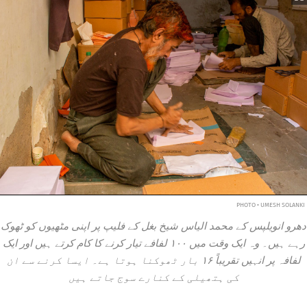
PHOTO • UMESH SOLANKI
دھرو انویلپس کے محمد الیاس شیخ بغل کے فلیپ پر اپنی مٹھیوں کو ٹھوک
رہے ہیں۔ وہ ایک وقت میں ۱۰۰ لفافے تیار کرنے کا کام کرتے ہیں اور ایک
لفافہ پر انہیں تقریباً ۱۶ بار ٹھوکنا ہوتا ہے۔ ایسا کرنے سے ان
کی ہتھیلی کے کنارے سوج جاتے ہیں