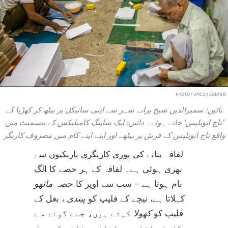
PHOTO • UMESH SOLANKI
بائیں: سمیرالدین شیخ پرانے شہر سے اپنی سائیکل پر بیٹھ کر کھڑیا کے
’تاج انویلپس‘ جاتے ہوئے۔ دائیں: ایک شاپنگ کامپلیکس کے بیسمنٹ میں
واقع تاج انویلپس کے فرش پر بیٹھے اور اپنے اپنے کام میں مصروف کاریگر
لفافہ بنانے کی پوری کاریگری باریکیوں سے
بھری ہوئی ہے۔ لفافہ کے ہر حصے کا الگ
نام ہوتا ہے – سب سے اوپر کا حصہ
ماتھو
کہلاتا ہے، نیچے کے فلیپ کو
پیندی
، بغل کے
فلیپ کو
کھولا
کہتے ہیں، جسے گوند سے