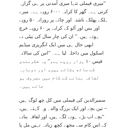
’’میری فیملی تنہا میری آمدنی پر ہی گزارہ
کرتی ہے۔ گھر کا کرایہ ۶۰۰۰ روپے ہے۔ میرے
ہلکے پھلکے ناشتہ اور چائے پر روزانہ ۵۰ روپے
اور بس اور آٹو کے کرایے پر ۶۰ روپے خرچ
ہوتے ہیں۔‘‘ ان کی چار سال کی بیٹی نے
ابھی حال ہی میں ایک انگریزی میڈیم
اسکول میں داخلہ لیا ہے۔ ’’اس کی سالانہ
فیس ۱۰ ہزار روپے ہے،‘‘ وہ فکرمندی
کے ساتھ بتاتے ہیں، اور دوبارہ
لفافہ بنانے کے کام میں مصروف ہو
جاتے ہیں۔
سمیرالدین کی فیملی میں کل چھ لوگ ہیں
– تین بچے اور ایک بزرگ والد۔ وہ کہتے ہیں،
’’بچے اب بڑے ہونے لگے ہیں، اور لفافہ بنانے
کے اس کام سے مجھے کچھ زیادہ نہیں مل پا