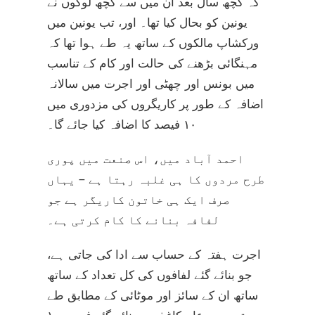
کہ کچھ سال بعد ان میں سے کچھ لوگوں نے
یونین کو بحال کیا تھا۔ اور، تب یونین میں
ورکشاپ مالکوں کے ساتھ یہ طے ہوا تھا کہ
مہنگائی بڑھنے کی حالت اور کام کے تناسب
میں بونس اور چھٹی اور اجرت میں سالانہ
اضافہ کے طور پر کاریگروں کی مزدوری میں
۱۰ فیصد کا اضافہ کیا جائے گا۔
احمد آباد میں، اس صنعت میں پوری
طرح مردوں کا ہی غلبہ رہتا ہے – یہاں
صرف ایک ہی خاتون کاریگر ہے جو
لفافہ بنانے کا کام کرتی ہے۔
اجرت ہفتہ کے حساب سے ادا کی جاتی ہے،
جو بنائے گئے لفافوں کی کل تعداد کے ساتھ
ساتھ ان کے سائز اور موٹائی کے مطابق طے