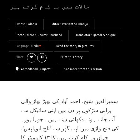
حالات میں یہ کام کرتے ہیں
Umesh Solanki
Editor :
Pratishtha Pandya
Photo Editor :
Binaifer Bharucha
Translator :
Qamar Siddique
Language
Urdu
Read the story in pictures
Share
Print this story
Ahmedabad
, Gujarat
See more from this region
سمیرالدین شیخ، احمد آباد کی بھیڑ بھاڑ والی
پرانی سڑکوں پر دن میں اپنی سائیکل سے
آتے جاتے ہوئے دکھائی دیتے ہیں۔ جوہا پورہ
کی فتح واڑی میں اپنے گھر سے ’تاج انویلپس‘،
جہاں وہ کام کرتے ہیں، کا ۱۳ کلومیٹر کا