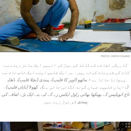
PHOTO • UMESH SOLANKI
کاریگر لفافے کے کاغذ کو موڑ کر انہیں ایک سائز دینے سے
کام کی شروعات کرتے ہیں۔ ہر ایک فلیپ اپنے ایک خاص نام سے
پہچانا جاتا ہے –
ماتھو
(اوپر کا فلیپ)،
پیندی
(نچلا فلیپ)،
ڈھاپہ
(دایاں فلیپ، جہاں گوند لگائی جاتی ہے)،
کھولا
(بایاں فلیپ)۔
تاج انویلپس کے بھیکھا بھائی راول ایکس رے کے لیے بنے ایک بڑے لفافے کی
پیندی
کو موڑ رہے ہیں