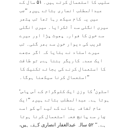
سلیب کا استعمال کرتے ہیں۔ ۵۱ سال کے
عبدالمطلب انصاری بتاتے ہیں، ’’جب
میں یہ کام سیکھ رہا تھا تب پتھر
میری انگلی سے آ ٹکرایا۔ میری انگلی
سے خون کا فوارہ پھوٹ پڑا اور میرے
قریب کی دیوار خون سے بھر گئی۔ تب
میرے استاد نے بتایا کہ اگر مجھے
ایک عمدہ کاریگر بننا ہے، تو طاقت
کا استعمال کرنے کی بجائے تکنیک کا
استعمال کرنا سیکھنا ہوگا۔‘‘
’اسٹون‘ کا وزن ایک کلوگرام کے آس پاس
ہوتا ہے۔ عبدالمطلب بتاتے ہیں، ’’ایک
عام لفافہ بنانے کے لیے آپ کو اسے
چار سے پانچ فعہ استعمال کرنا ہوتا
ہے۔‘‘ ۵۲ سالہ عبدالغفار انصاری کہتے ہیں،