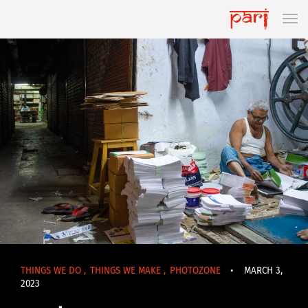
THINGS WE DO
,
THINGS WE MAKE
,
PHOTOZONE
•
MARCH 3,
2023