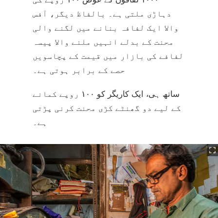
دہاڑی ملتی ہے۔ بالفاظ دیگر، آفس
والا ایک لفافہ بنانے میں لگنے والی
محنت کے بدلے انہیں ملنے والا پیسہ
لفافے کی بازار میں قیمت کے پچاسویں
حصے کے برابر ہوتی ہے۔
ساتھ ہی، ایک کاریگر کو ۱۰۰ روپے کمانے
کے لیے دو گھنٹے کڑی محنت کرنی پڑتی
ہے۔