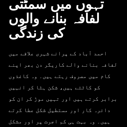
تہوں میں سمٹتی
لفافہ بنانے والوں
کی زندگی
احمد آباد کے پرانے شہری علاقے میں
لفافہ بنانے والے کاریگر دن بھر اپنے
کام میں مصروف رہتے ہیں۔ وہ کاغذوں
کو کاٹتے ہیں، شکن ہٹا کر انہیں
برابر کرتے ہیں اور تہیں موڑ کر ان کو
دائرہ کار اور مستطیل شکل عطا کرتے
ہیں۔ وہ بہت ہی کم اجرت پر اور مشکل