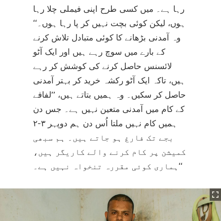
رہا ہے۔ میں کسی طرح اپنی فیملی چلا رہا
ہوں، لیکن کوئی بچت نہیں کر پا رہا ہوں۔‘‘
وہ آمدنی بڑھانے کا کوئی متبادل تلاش کرنے
کے بارے میں سوچ رہے ہیں اور ایک آٹو
لائسنس حاصل کرنے کی کوشش کر رہے
ہیں، تاکہ ایک آٹو رکشہ خرید کر بہتر آمدنی
حاصل کر سکیں۔ وہ ہمیں بتاتے ہیں، ’’لفافے
کے کام میں آمدنی متعین نہیں ہے۔ جس دن
ہمیں کام نہیں ملتا اُس دن ہم دوپہر ۳-۲
بجے تک فارغ ہو جاتے ہیں۔ ہم سبھی
کمیشن پر کام کرنے والے کاریگر ہیں،
ہماری کوئی مقررہ تنخواہ نہیں ہے۔‘‘