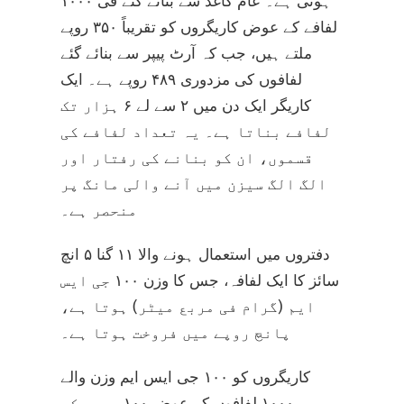
ہوتی ہے۔ عام کاغذ سے بنائے گئے فی ۱۰۰۰
لفافے کے عوض کاریگروں کو تقریباً ۳۵۰ روپے
ملتے ہیں، جب کہ آرٹ پیپر سے بنائے گئے
لفافوں کی مزدوری ۴۸۹ روپے ہے۔ ایک
کاریگر ایک دن میں ۲ سے لے ۶ ہزار تک
لفافے بناتا ہے۔ یہ تعداد لفافے کی
قسموں، ان کو بنانے کی رفتار اور
الگ الگ سیزن میں آنے والی مانگ پر
منحصر ہے۔
دفتروں میں استعمال ہونے والا ۱۱ گنا ۵ انچ
سائز کا ایک لفافہ، جس کا وزن ۱۰۰ جی ایس
ایم (گرام فی مربع میٹر) ہوتا ہے،
پانچ روپے میں فروخت ہوتا ہے۔
کاریگروں کو ۱۰۰ جی ایس ایم وزن والے
۱۰۰۰ لفافوں کے عوض ۱۰۰ روپے کی