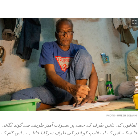
PHOTO • UMESH SOLANKI
لفافوں کی دائیں طرف کے حصے پر سہولت آمیز طریقے سے گوند لگائی
جا سکے، اس کے لیے فلیپ کو اندر کی طرف سرکایا جاتا ہے۔ اس کام کے