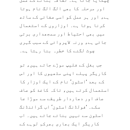
چپکایا جاتا ہے۔ لفافہ بنانے کے عمل
اور مرحلہ کا بھی الگ الگ نام ہوتا
ہے، اور ہر عمل کو اسی صفائی کے ساتھ
کرنا ہوتا ہے۔ اوزاروں کے استعمال
میں بھی احتیاط اور سمجھداری برتی
جاتی ہے، ورنہ لاپروائی کے سبب گہری
چوٹ لگنے کا خطرہ بنا رہتا ہے۔
جب بغل کے فلیپ موڑے جاتے ہیں، تو
کاریگر پہلے اپنی مٹھیوں کا اور اس
کے بعد ’اسٹون‘
نام کے ایک اوزار کا
استعمال کرتے ہیں، تاکہ کاغذ کو صاف
صاف اور دھاردار طریقے سے موڑا جا
سکے۔ ’فولڈنگ اسٹون‘ اب گرائنڈنگ
اسٹون سے نہیں بنائے جاتے ہیں۔ اب
کاریگر ایک بھاری بھرکم لوہے کے