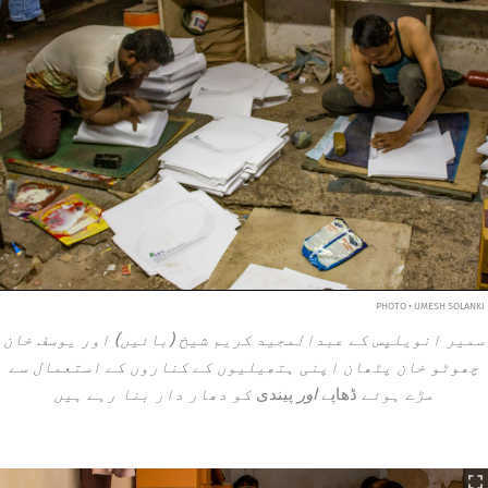
PHOTO • UMESH SOLANKI
سمیر انویلپس کے عبدالمجید کریم شیخ (بائیں) اور یوسف خان
چھوٹو خان پٹھان اپنی ہتھیلیوں کے کناروں کے استعمال سے
مڑے ہوئے
ڈھاپے
اور
پیندی
کو دھار دار بنا رہے ہیں