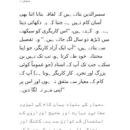
سمیرالدین بتاتے ہیں کہ لفافہ بنانا اتنا بھی
آسان کام نہیں ہے جتنا کہ یہ دکھائی دیتا
ہے۔ وہ کہتے ہیں، ’’اس کاریگری کو سیکھنے
میں ڈیڑھ دو سال لگ جاتے ہیں۔‘‘ وہ تفصیل
سے بتاتے ہیں، ’’آپ ایک آزاد کاریگر، جو اپنا
محنتانہ خود طے کرتا ہو، تب تک نہیں بن
سکتے، جب تک آپ کے استاد (جو عموماً کوئی
بزرگ اور تجربہ کار کاریگر ہوتا ہے) آپ کے
کام کے معیار سے متفق نہ ہوں اور اس پر
اپنی مہر نہ لگا دیں۔‘‘
معیار کی بنیاد یہاں کام کی تیزی،
صفائی، مہارت اور صحیح اوزاروں کے
استعمال کے توازن سے ہے۔ کٹنگ اور
پنچنگ والی دو مشینوں کو چھوڑ کر