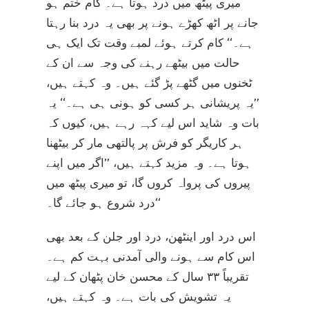
میری پیٹھ میں درد ہوتا ہے۔ کام ختم ہو
جانے پر اٹھ کھڑے ہونے پر بھی یہ درد بنا رہتا
ہے۔‘‘ کام کرتے ہوئے لمبے وقت تک ایک ہی
حالت میں بیٹھے رہنے کی وجہ سے ان کے
ٹخنوں میں گٹھے پڑ گئے ہیں۔ وہ کہتے ہیں،
’’یہ پریشانی ہر کسی کو ہونی ہی ہے۔‘‘ یہ
بات وہ شاید اس لیے کہہ رہے ہیں، کیوں کہ
ہر کاریگر کو فرش پر پالتھی مار کر بیٹھنا
ہوتا ہے۔ وہ مزید کہتے ہیں، ’’اگر میں اپنے
پیروں کی پرواہ کروں گا، تو میری پیٹھ میں
درد شروع ہو جائے گا۔‘‘
اس درد اور اینٹھن، درد اور جلن کے بعد بھی
اس کام سے ہونے والی آمدنی بہت کم ہے۔
تقریباً ۳۳ سال کے محسن خان پٹھان کے لیے
یہ تشویش کی بات ہے۔ وہ کہتے ہیں،