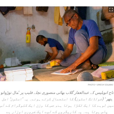
PHOTO • UMESH SOLANKI
تاج انویلپس کے عبدالغفار گلاب بھائی منصوری نچلے فلیپ پر
’مال توڑوانو
پتھر
‘ (فولڈنگ اسٹون) کا استعمال کرتے ہوئے۔ یہ ’اسٹون‘ اصل
میں لوہے کا ایک ٹکڑا ہوتا ہے، جس کا وزن ایک کلوگرام کے آس
پاس ہوتا ہے۔ یہ کاریگروں کے لیے ایک ضروری اوزار ہے