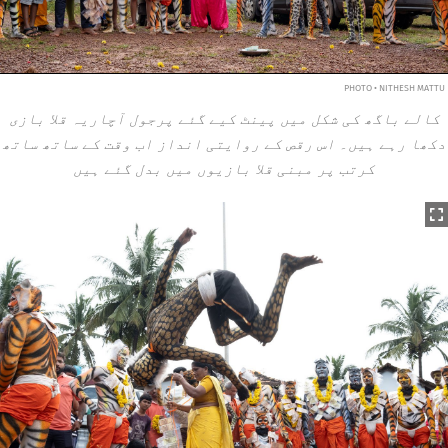
PHOTO • NITHESH MATTU
کالے باگھ کی شکل میں پینٹ کیے گئے پرجول آچاریہ قلا بازی
دکھا رہے ہیں۔ اس رقص کے روایتی انداز اب وقت کے ساتھ ساتھ
کرتب پر مبنی قلا بازیوں میں بدل گئے ہیں