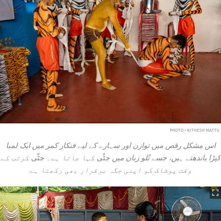
PHOTO • NITHESH MATTU
اس مشکل رقص میں توازن اور سہارے کے لیے فنکار کمر میں ایک لمبا
کپڑا باندھتے ہیں، جسے تُلو زبان میں
جٹّی
کہا جاتا ہے۔
جٹّی
کرتب کے
وقت پوشاک کو اپنی جگہ برقرار بھی رکھتا ہے