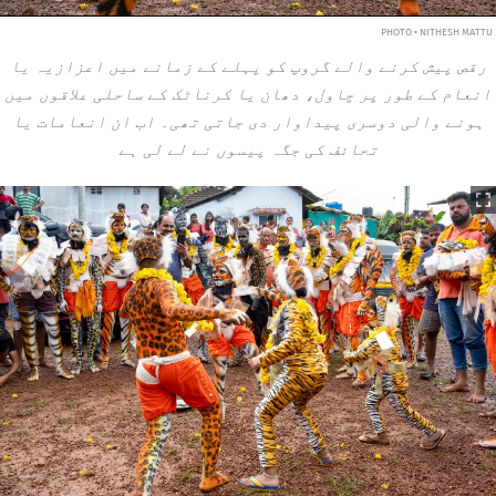
PHOTO • NITHESH MATTU
رقص پیش کرنے والے گروپ کو پہلے کے زمانے میں اعزازیہ یا
انعام کے طور پر چاول، دھان یا کرناٹک کے ساحلی علاقوں میں
ہونے والی دوسری پیداوار دی جاتی تھی۔ اب ان انعامات یا
تحائف کی جگہ پیسوں نے لے لی ہے