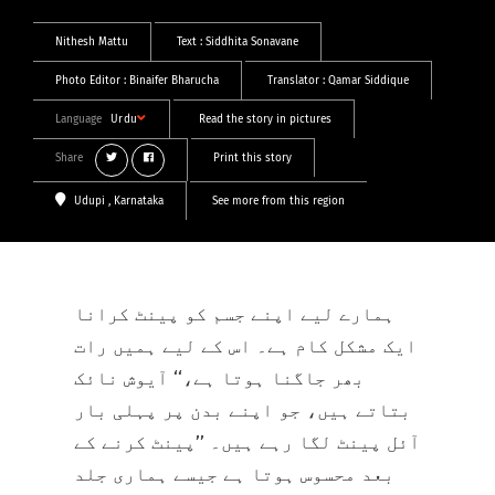
Nithesh Mattu
Text :
Siddhita Sonavane
Photo Editor :
Binaifer Bharucha
Translator :
Qamar Siddique
Language
Urdu
Read the story in pictures
Share
Print this story
Udupi
, Karnataka
See more from this region
ہمارے لیے اپنے جسم کو پینٹ کرانا
ایک مشکل کام ہے۔ اس کے لیے ہمیں رات
بھر جاگنا ہوتا ہے،‘‘ آیوش نائک
بتاتے ہیں، جو اپنے بدن پر پہلی بار
آئل پینٹ لگا رہے ہیں۔ ’’پینٹ کرنے کے
بعد محسوس ہوتا ہے جیسے ہماری جلد