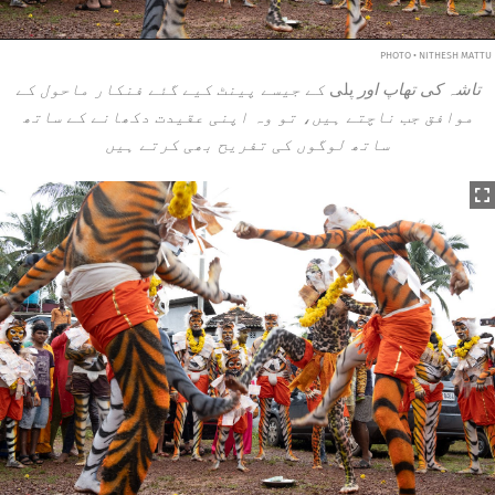
PHOTO • NITHESH MATTU
تاشہ کی تھاپ اور
پلی
کے جیسے پینٹ کیے گئے فنکار ماحول کے
موافق جب ناچتے ہیں، تو وہ اپنی عقیدت دکھانے کے ساتھ
ساتھ لوگوں کی تفریح بھی کرتے ہیں