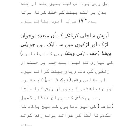
جل رہی ہو۔ اس لیے ہمیں جلد از جلد
بدن پر لگے پینٹ کو خشک کرنا ہوتا
ہے،‘‘ ۱۷ سالہ آیوش بتاتے ہیں۔
آیوش ساحلی کرناٹک کے اُن متعدد نوجوان
لڑکے اور لڑکیوں میں سے ایک ہیں جو
پِلی
ویشا
(جسے
ہُلی ویشا
بھی کہا جاتا ہے)
کی تیاری کے لیے اپنے جسم پر چمکدار
رنگوں کی دھاریاں پینٹ کراتے ہیں۔
اس مقامی رقص (فوک ڈانس) کو دشہرہ
اور جنماشٹمی کے دوران پیش کیا جاتا
ہے۔ پیشکش کے دوران فنکار ڈھول
(تاشہ) کی تیز تھاپوں کے بیچ باگھ کا
مکھوٹا لگا کر غراتے ہوئے رقص کرتے
ہیں۔