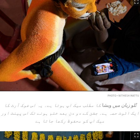
PHOTO • NITHESH MATTU
تُلو زبان میں
ویشا
کا مطلب میک اپ ہوتا ہے۔ یہ اس فوک آرٹ کا
ایک اٹوٹ حصہ ہے۔ جشن کے دو دن بعد ختم ہونے تک اس پینٹ اور
میک اپ کو محفوظ رکھا جاتا ہے