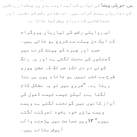
ہیں، جو
پِلی ویشا
کی تیاری کے لیے اپنے بدن پر چمکدار رنگوں
کی دھاریاں پینٹ کرتے ہیں۔ اس مقامی رقص کو دشہرہ اور
جنماشٹمی کے دوران پیش کیا جاتا ہے
اس روایتی رقص کی تیاریاں پروگرام
کے ایک دن پہلے سے شروع ہو جاتی ہیں۔
جسم اور چہرے کو پینٹ کرنے میں
گھنٹوں کی محنت لگتی ہے اور یہ رنگ
کوئی دو دن تک، جب تک کہ جشن پوری
طرح سے ختم نہیں ہو جاتا، یوں ہی بنا
رہتا ہے۔ ’’شروع میں تو یہ مشکل کام
لگتا ہے، لیکن جیسے جیسے ڈھول کی
آواز کانوں میں گونجنے لگتی ہے ویسے
ویسے پاؤں خود بخود تھرکنے لگتے
ہیں،‘‘ ۱۲ویں جماعت میں پڑھنے والے
آیوش بتاتے ہیں۔