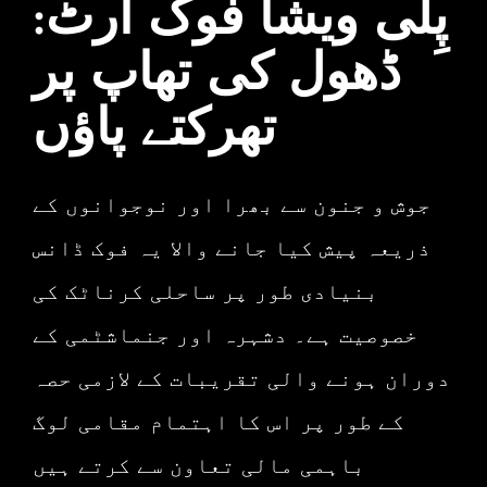
پِلی ویشا فوک آرٹ:
ڈھول کی تھاپ پر
تھرکتے پاؤں
جوش و جنون سے بھرا اور نوجوانوں کے
ذریعہ پیش کیا جانے والا یہ فوک ڈانس
بنیادی طور پر ساحلی کرناٹک کی
خصوصیت ہے۔ دشہرہ اور جنماشٹمی کے
دوران ہونے والی تقریبات کے لازمی حصہ
کے طور پر اس کا اہتمام مقامی لوگ
باہمی مالی تعاون سے کرتے ہیں