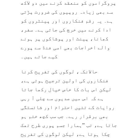
پروگراموں کو منعقد کرنے میں دو لاکھ
سے بھی زیادہ روپیوں کی ضرورت پڑتی
ہے۔ یہ رقم فنکاروں اور پینٹروں کو
ادا کرنے میں خرچ کی جاتی ہے۔ سفر،
کھانا، پینٹ اور پوشاکوں پر ہونے
والے اخراجات بھی اسی فنڈ سے پورے
کیے جاتے ہیں۔
حالانکہ، لوگوں کی تفریح کرنا
فنکاروں کی اولین ترجیح ہوتی ہے،
لیکن اس بات کا خاص خیال رکھا جاتا
ہے کہ اس میں صدیوں سے چلی آ رہی
روایات کے تئیں احترام اور شائستگی
بھی برقرار رہے۔ جب سب کچھ ختم ہو
جاتا ہے، تب ’’ہمارا جسم پوری طرح تھک
چکا ہوتا ہے، لیکن لوگوں کی تفریح