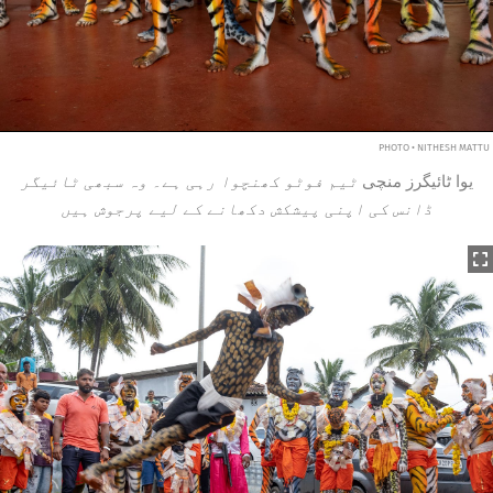
PHOTO • NITHESH MATTU
یوا ٹائیگرز منچی
ٹیم فوٹو کھنچوا رہی ہے۔ وہ سبھی ٹائیگر
ڈانس کی اپنی پیشکش دکھانے کے لیے پرجوش ہیں