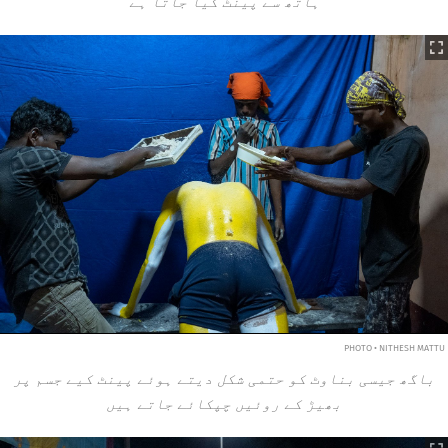
ہاتھ سے پینٹ کیا جاتا ہے
PHOTO • NITHESH MATTU
باگھ جیسی بناوٹ کو حتمی شکل دیتے ہوئے پینٹ کیے جسم پر
بھیڑ کے روئیں چپکائے جاتے ہیں