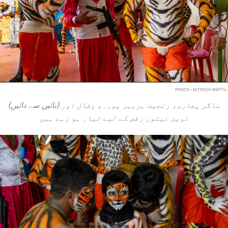
PHOTO • NITHESH MATTU
(بائیں سے دائیں) ساگر پجاری، رنجیت ہریہر پورہ، وشال اور
نوین نیتور رقص کے لیے تیار ہو رہے ہیں