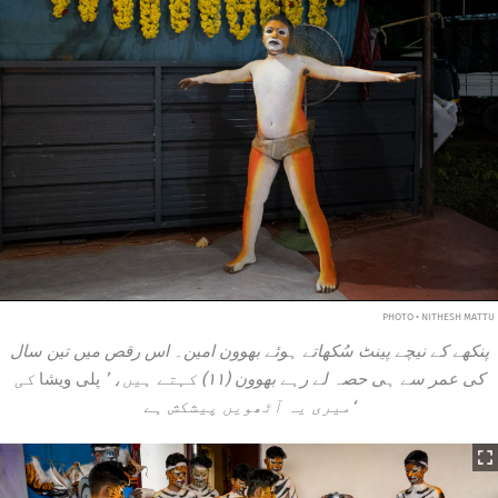
PHOTO • NITHESH MATTU
پنکھے کے نیچے پینٹ سُکھاتے ہوئے بھوون امین۔ اس رقص میں تین سال
کی عمر سے ہی حصہ لے رہے بھوون (۱۱) کہتے ہیں، ’
پلی ویشا
کی
میری یہ آٹھویں پیشکش ہے‘