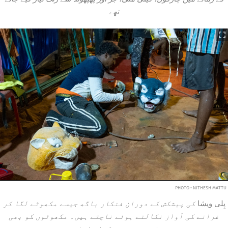
تھے
PHOTO • NITHESH MATTU
پِلی ویشا
کی پیشکش کے دوران فنکار باگھ جیسے مکھوٹے لگا کر
غرانے کی آواز نکالتے ہوئے ناچتے ہیں۔ مکھوٹوں کو بھی