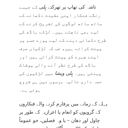
تاشہ کی تھاپ پر تھرکتے
پِلی
کے جیسے
رنگے فنکار اپنی عقیدت دکھانے کے
ساتھ ساتھ لوگوں کی تفریح کرنے کے
لیے بھی ناچتے ہیں۔ لڑکے باگھ کی
طرح دکھائی دینے کے لیے پورے جسم پر
پینٹ کراتے ہیں، جب کہ لڑکیاں صرف
اپنے چہرے کو پینٹ کراتی ہیں اور
باگھ کی طرح نظر آنے والی پوشاک
پہنتی ہیں۔
پِلی ویشا
میں لڑکیوں کی
حصہ داری حالیہ برسوں میں ہی شروع
ہوئی ہے۔
پہلے کے زمانے میں پرفارم کرنے والے فنکاروں
کے گروپوں کو انعام یا اعزازیہ کے طور پر
چاول اور دھان – یا وہ فصلیں، جو عموماً