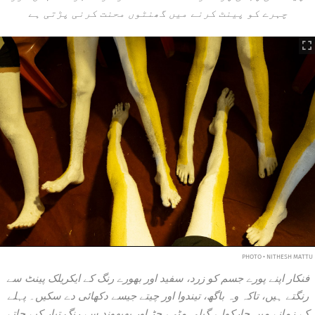
چہرے کو پینٹ کرنے میں گھنٹوں محنت کرنی پڑتی ہے
PHOTO • NITHESH MATTU
فنکار اپنے پورے جسم کو زرد، سفید اور بھورے رنگ کے ایکریلک پینٹ سے
رنگتے ہیں، تاکہ وہ باگھ، تیندوا اور چیتے جیسے دکھائی دے سکیں۔ پہلے
کے زمانے میں چارکول، گیلی مٹی، جڑ اور پھپھوند سے رنگ تیار کیے جاتے