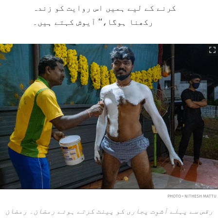
کرنے کے لیے ہمیں اس روایت کو زندہ
رکھنا ہوگا،‘‘ آیوش کہتے ہیں۔
PHOTO • NITHESH MATTU
رقص سے پہلے آشوِت پجاری کو پینٹ کرتے ہوئے رمضان۔ رمضان