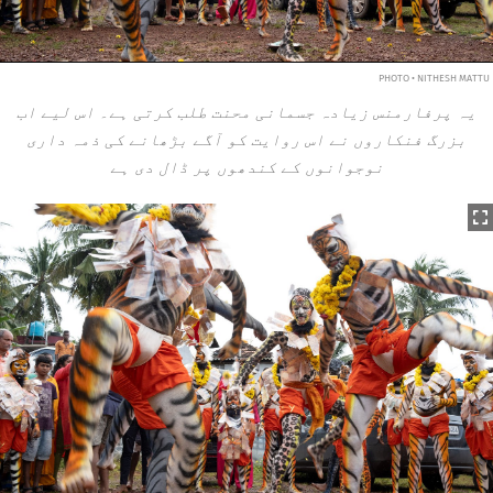
PHOTO • NITHESH MATTU
یہ پرفارمنس زیادہ جسمانی محنت طلب کرتی ہے۔ اس لیے اب
بزرگ فنکاروں نے اس روایت کو آگے بڑھانے کی ذمہ داری
نوجوانوں کے کندھوں پر ڈال دی ہے