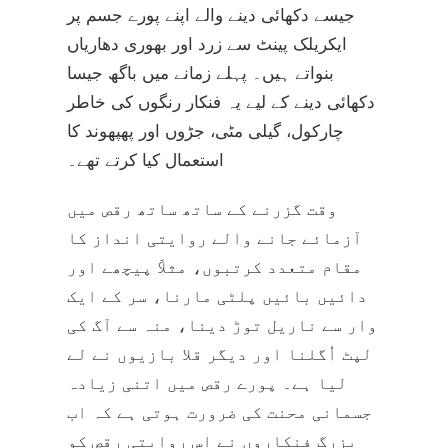
جیسے دکھائی دینے والے اپنے پورے جسم پر
ایکریلک پینٹ سے زرد اور بھوری دھاریاں
بنواتے ہیں۔ پہلے زمانے میں باگھ جیسا
دکھائی دینے کے لیے یہ فنکار رنگوں کی خاطر
چارکول، گیلی مٹی، جڑوں اور پھپھوند کا
استعمال کیا کرتے تھے۔
وقت گزرنے کے ساتھ ساتھ رقص میں
آزمائے جانے والے روایتی انداز کا
مقام متعدد کرتبوں، مثلاً پیچھے اور
دائیں بائیں پلٹی مارنا، سر کے ایک
وار سے ناریل توڑ دینا، منہ سے آگ کی
لپٹ اُگلنا اور دیگر قلا بازیوں نے لے
لیا ہے۔ پورے رقص میں اتنی زیادہ
جسمانی محنت کی ضرورت ہوتی ہے کہ اب
بزرگ فنکاروں نے اس روایتی رقص کو