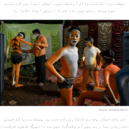
پیشہ سے ایک کلے ماڈل آرٹسٹ ہیں، لیکن تہواروں کے موسم
میں پرفارمنس میں مدد کرنا انہیں اچھا لگتا ہے
PHOTO • NITHESH MATTU
جس وقت جیکر پجاری فنکاروں کے جسم پر پینٹ سے باگھ جیسی
دھاریاں بنا رہے ہیں اُس وقت (بائیں سے دائیں) نکھل، کرشنا،