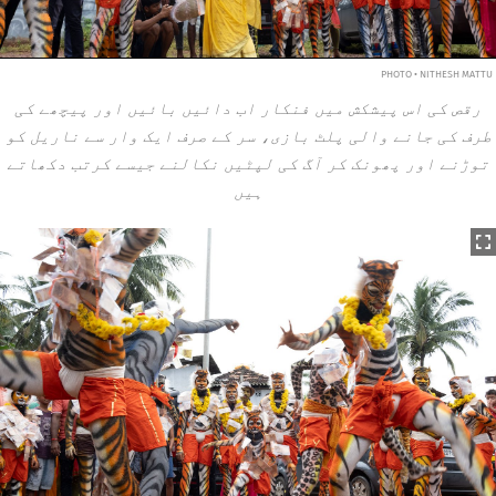
PHOTO • NITHESH MATTU
رقص کی اس پیشکش میں فنکار اب دائیں بائیں اور پیچھے کی
طرف کی جانے والی پلٹ بازی، سر کے صرف ایک وار سے ناریل کو
توڑنے اور پھونک کر آگ کی لپٹیں نکالنے جیسے کرتب دکھاتے
ہیں