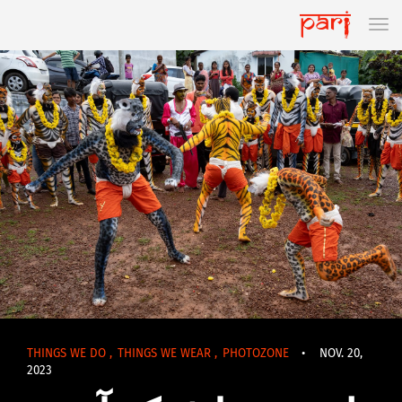
THINGS WE DO
,
THINGS WE WEAR
,
PHOTOZONE
•
NOV. 20,
2023