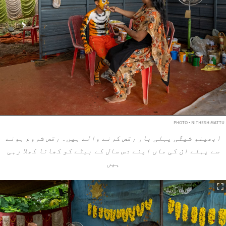
PHOTO • NITHESH MATTU
ابھینو شیٹّی پہلی بار رقص کرنے والے ہیں۔ رقص شروع ہونے
سے پہلے ان کی ماں اپنے دس سال کے بیٹے کو کھانا کھلا رہی
ہیں