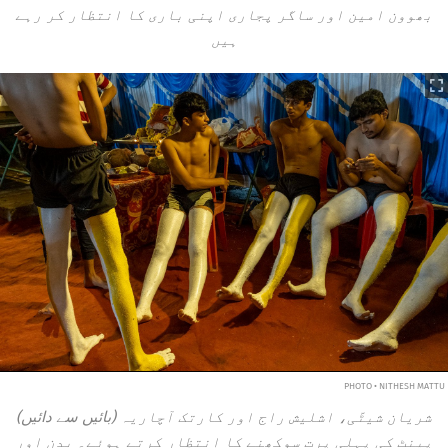
بھوون امین اور ساگر پجاری اپنی باری کا انتظار کر رہے
ہیں
PHOTO • NITHESH MATTU
(بائیں سے دائیں) شریان شیٹّی، اشلیش راج اور کارتک آچاریہ
پینٹ کی پہلی پرت سوکھنے کا انتظار کرتے ہوئے۔ بدن اور