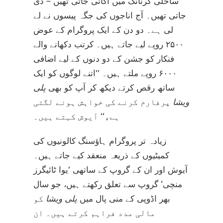
ساحلی کرناٹک میں اُگائی جاتی تھیں – دی
جاتی تھیں۔ آج اناجوں کی جگہ پیسوں نے لے
لی ہے۔ دو دن کے ایک پروگرام کے عوض
۲۵۰۰ روپے لیے جاتے ہیں۔ کرتب دکھانے والے
فنکار کو جشن کے دو دنوں کے لیے اضافی
۶۰۰۰ روپے ملتے ہیں۔ ’’اتنے لوگوں کو ایک
ساتھ رقص کرتے دیکھ کر آپ کو بھی
پلی
ویشا
پرفارم کرنے کی خواہش ہونے لگتی
ہے،‘‘ آیوش کہتے ہیں۔
زیادہ تر پروگرام ہاؤسنگ کالونیوں کی
کمیٹیوں کے ذریعہ منعقد کیے جاتے ہیں۔
آیوش اور ان کے گروپ کے ساتھی ’یوا ٹائیگرز
منچی‘ گروپ سے تعلق رکھتے ہیں، جو سال
بھر اڈوپی کے منی پال میں
پلی ویشا
کو
مالی مدد فراہم کرتے ہیں۔ ان