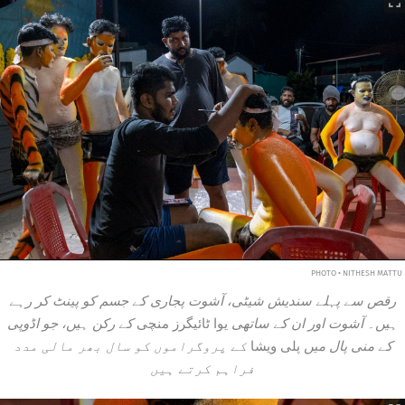
PHOTO • NITHESH MATTU
رقص سے پہلے سندیش شیٹی، آشوت پجاری کے جسم کو پینٹ کر رہے
ہیں۔ آشوت اور ان کے ساتھی
یوا ٹائیگرز منچی
کے رکن ہیں، جو اڈوپی
کے منی پال میں
پلی ویشا
کے پروگراموں کو سال بھر مالی مدد
فراہم کرتے ہیں