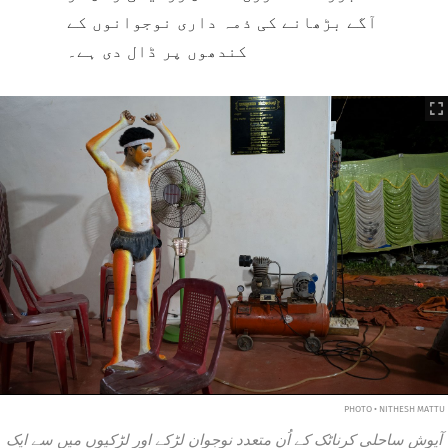
آگے بڑھانے کی ذمہ داری نوجوانوں کے
کندھوں پر ڈال دی ہے۔
PHOTO • NITHESH MATTU
آیوش ساحلی کرناٹک کے اُن متعدد نوجوان لڑکے اور لڑکیوں میں سے ایک