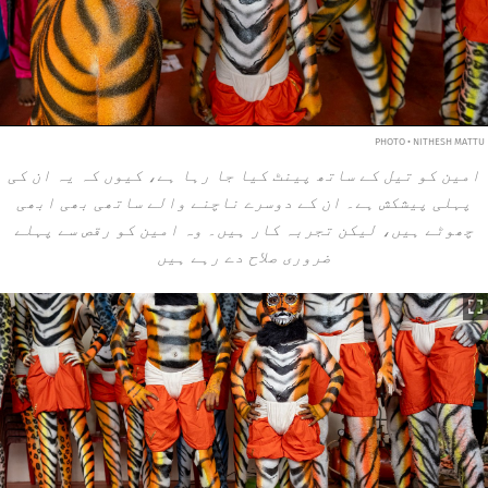
PHOTO • NITHESH MATTU
امین کو تیل کے ساتھ پینٹ کیا جا رہا ہے، کیوں کہ یہ ان کی
پہلی پیشکش ہے۔ ان کے دوسرے ناچنے والے ساتھی بھی ابھی
چھوٹے ہیں، لیکن تجربہ کار ہیں۔ وہ امین کو رقص سے پہلے
ضروری صلاح دے رہے ہیں