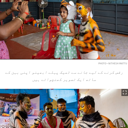
PHOTO • NITHESH MATTU
رقص کرنے کے لیے جانے سے ٹھیک پہلے ابھینو اپنی بہن کے
ساتھ ایک تصویر کھنچواتے ہیں