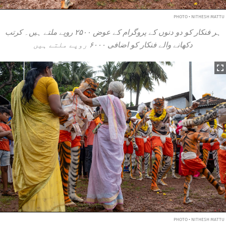
PHOTO • NITHESH MATTU
ہر فنکار کو دو دنوں کے پروگرام کے عوض ۲۵۰۰ روپے ملتے ہیں۔ کرتب
دکھانے والے فنکار کو اضافی ۶۰۰۰ روپے ملتے ہیں
PHOTO • NITHESH MATTU