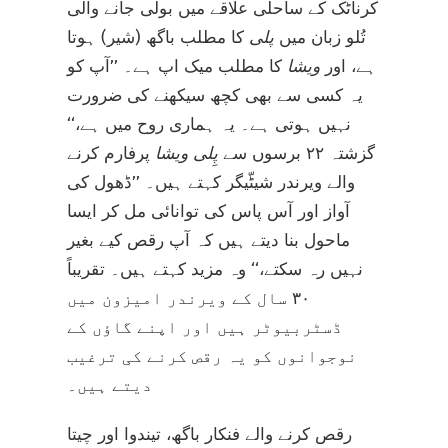
کرناٹک کے ساحلی علاقے میں بولی جانے والی
تُلو زبان میں
پلی
کا مطلب باگھ (شیر) ہوتا
ہے، اور
ویشا
کا مطلب میک اپ ہے۔ ’’آپ کو
یہ کسی سے بھی کچھ سیکھنے کی ضرورت
نہیں ہوتی ہے۔ یہ ہماری روح میں ہے،‘‘
گزشتہ ۲۲ برسوں سے
پِلی ویشا
پرفارم کرنے
والے ویرندر شیٹّیگر کہتے ہیں۔ ’’ڈھول کی
آواز اور آس پاس کی توانائی مل کر ایسا
ماحول بنا دیتے ہیں کہ آپ رقص کیے بغیر
نہیں رہ سکتے،‘‘ وہ مزید کہتے ہیں۔ تقریباً
۳۰ سال کے ویرندر امیزون میں
ڈسٹربیوٹر ہیں اور اپنے گاؤں کے
نوجوانوں کو یہ رقص کرنے کی ترغیب
دیتے ہیں۔
رقص کرنے والے فنکار باگھ، تیندوا اور چیتا