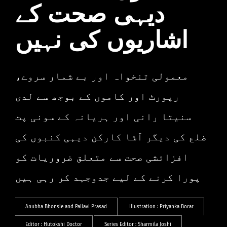
دیہی صحت کے
اشاریوں کی نہیں
معمولی تنخواہ اور بے شمار سروے،
رپورٹ اور کاموں کے بوجھ سے لدی
سنیتا رانی اور ہریانہ کے سونی پت
ضلع کی دیگر آشا کارکن دیہی کنبوں کی
افزائشی صحت سے متعلق ضروریات کو
پورا کرنے کے لیے جدوجہد کر رہی ہیں
Anubha Bhonsle
and
Pallavi Prasad
Illustration :
Priyanka Borar
Editor :
Hutokshi Doctor
Series Editor :
Sharmila Joshi