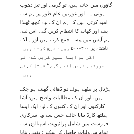
گاؤوں میں جاتے ہیں، تو گرمی اور تیز دھوپ
ہوتی ہے اور عورتیں عام طور پر ہم سے
امید کرتی ہیں کہ ہم ان کے لیے کچھ ٹھنڈا
پینے اور کھانے کا انتظام کریں گے۔ اس لیے،
ہم آپس میں پیسے جمع کرتے ہیں اور ہلکے
ناشتے پر ۴۰۰-۵۰۰ روپے خرچ کرتے ہیں۔
اگر ہم ایسا نہیں کریں گے، تو
عورتیں نہیں آئیں گی،‘‘ شیتل کہتی
ہیں۔
ہڑتال پر بیٹھے ہوئے دو ڈھائی گھنٹے ہو چکے
ہیں، اور ان کے مطالبات واضح ہیں: آشا
کارکنوں اور ان کے کنبوں کے لیے ایک ایسا
ہیلتھ کارڈ بنایا جائے، جس سے وہ سرکاری
فہرست میں شامل پرائیویٹ اسپتالوں سے
تمام سہولیات حاصل کر سکیں؛ یقینی بنایا