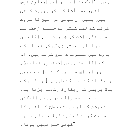
ہیں۔ ’’ایک دن اے این ایم [معاون نرس
دائی، جسے آشا کارکن رپورٹ کرتی
ہیں] ہمیں ان سبھی خواتین کا سروے
کرنے کے لیے کہتی ہے جنہیں زچگی سے
قبل نگہداشت کی ضرورت ہے، اگلے دن
ہم ادارہ جاتی زچگی کی تعداد کے
بارے میں معلومات جمع کرتے ہیں، اس
کے اگلے دن ہمیں [کینسر، ذیابیطس
اور امراض قلب پر کنٹرول کے قومی
پروگرام کے حصہ کے طور پر] ہر کسی کے
بلڈ پریشر کا ریکارڈ رکھنا پڑتا ہے۔
اس کے بعد والے دن ہمیں الیکشن
کمیشن کے لیے بوتھ سطح کے افسر کا
سروے کرنے کے لیے کہا جاتا ہے۔ یہ
کبھی ختم نہیں ہوتا۔‘‘