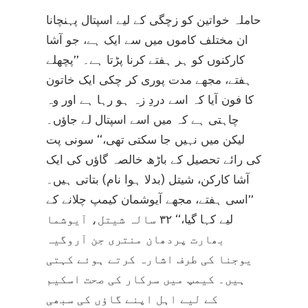
حاملہ خواتین کو زچگی کے لیے اسپتال پہنچانا
ان مختلف کاموں میں سے ایک ہے، جو آشا
کارکنوں کو ہر ہفتے کرنا پڑتا ہے۔ ’’پچھلے
ہفتے، مجھے مدت پوری کر چکی ایک خاتون
کا فون آیا کہ اسے دردِ زہ ہو رہا ہے اور وہ
چاہتی ہے کہ میں اسے اسپتال لے جاؤں۔
لیکن میں نہیں جا سکتی تھی،‘‘ سونی پت
کی رائے تحصیل کے باڑھ خالصہ گاؤں کی ایک
آشا کارکن، شیتل (بدلا ہوا نام) بتاتی ہیں۔
’’اسی ہفتے، مجھے آیوشمان کیمپ چلانے کے
لیے کہا گیا،‘‘ ۳۲ سالہ شیتل، آیوشما
بھارت پردھان منتری جن آروگیہ
یوجنا کی طرف اشارہ کرتے ہوئے کہتی
ہیں۔ کیمپ میں سرکار کی صحت اسکیم
کے لیے اہل اپنے گاؤں کی سبھی