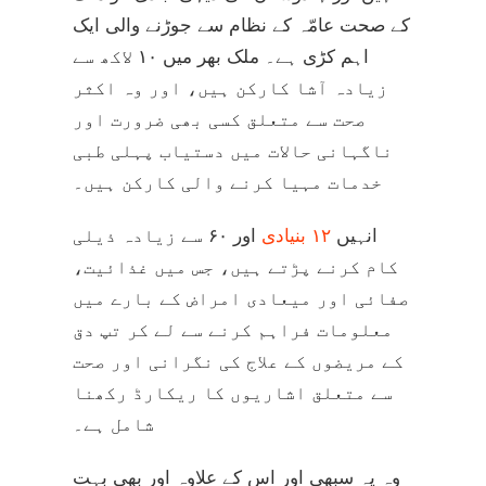
کے صحت عامّہ کے نظام سے جوڑنے والی ایک
اہم کڑی ہے۔ ملک بھر میں ۱۰ لاکھ سے
زیادہ آشا کارکن ہیں، اور وہ اکثر
صحت سے متعلق کسی بھی ضرورت اور
ناگہانی حالات میں دستیاب پہلی طبی
خدمات مہیا کرنے والی کارکن ہیں۔
انہیں
۱۲ بنیادی
اور ۶۰ سے زیادہ ذیلی
کام کرنے پڑتے ہیں، جس میں غذائیت،
صفائی اور میعادی امراض کے بارے میں
معلومات فراہم کرنے سے لے کر تپ دق
کے مریضوں کے علاج کی نگرانی اور صحت
سے متعلق اشاریوں کا ریکارڈ رکھنا
شامل ہے۔
وہ یہ سبھی اور اس کے علاوہ اور بھی بہت