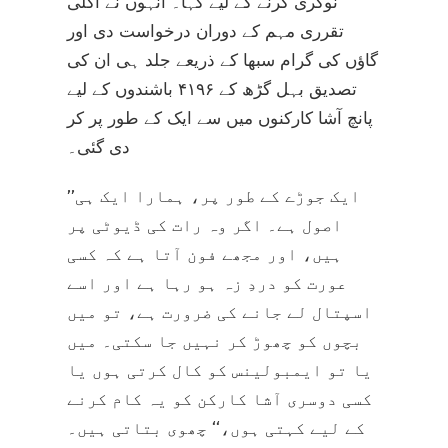
نوکری کرنے کے لیے کہا۔ انہوں نے اگلی
تقرری مہم کے دوران درخواست دی اور
گاؤں کی گرام سبھا کے ذریعے جلد ہی ان کی
تصدیق بہل گڑھ کے ۴۱۹۶ باشندوں کے لیے
پانچ آشا کارکنوں میں سے ایک کے طور پر کر
دی گئی۔
’’ایک جوڑے کے طور پر، ہمارا ایک ہی
اصول ہے۔ اگر وہ رات کی ڈیوٹی پر
ہیں، اور مجھے فون آتا ہے کہ کسی
عورت کو دردِ زہ ہو رہا ہے اور اسے
اسپتال لے جانے کی ضرورت ہے، تو میں
بچوں کو چھوڑ کر نہیں جا سکتی۔ میں
یا تو ایمبولینس کو کال کرتی ہوں یا
کسی دوسری آشا کارکن کو یہ کام کرنے
کے لیے کہتی ہوں،‘‘ چھوی بتاتی ہیں۔