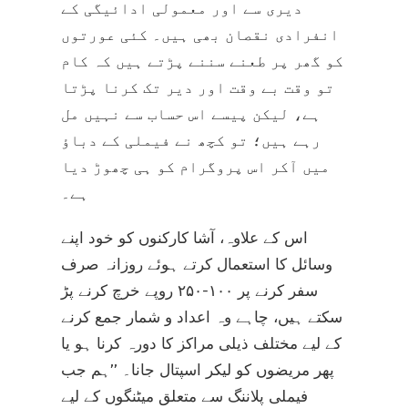
دیری سے اور معمولی ادائیگی کے
انفرادی نقصان بھی ہیں۔ کئی عورتوں
کو گھر پر طعنے سننے پڑتے ہیں کہ کام
تو وقت بے وقت اور دیر تک کرنا پڑتا
ہے، لیکن پیسے اس حساب سے نہیں مل
رہے ہیں؛ تو کچھ نے فیملی کے دباؤ
میں آکر اس پروگرام کو ہی چھوڑ دیا
ہے۔
اس کے علاوہ، آشا کارکنوں کو خود اپنے
وسائل کا استعمال کرتے ہوئے روزانہ صرف
سفر کرنے پر ۱۰۰-۲۵۰ روپے خرچ کرنے پڑ
سکتے ہیں، چاہے وہ اعداد و شمار جمع کرنے
کے لیے مختلف ذیلی مراکز کا دورہ کرنا ہو یا
پھر مریضوں کو لیکر اسپتال جانا۔ ’’ہم جب
فیملی پلاننگ سے متعلق میٹنگوں کے لیے