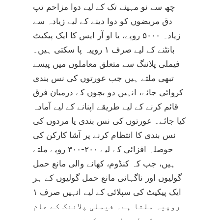
چھ سے نو مہینے تک کے لیے دوا مزاحم تپ
دق مریضوں کو دوا دینے کے لیے زیادہ سے
زیادہ ۵۰۰۰ روپے، یا او آر ایس کا ایک پیکیٹ
بانٹنے کے لیے صرف ۱ روپیہ پا سکتی ہیں۔
فیملی پلاننگ سے متعلق معاملوں میں پیسے
تبھی ملتے ہیں جب عورتوں کی نس بندی
کروائی جائے، انہیں دو بچوں کے درمیان فرق
قائم کرنے کے لیے طریقے اپنانے کے لیے آمادہ
کیا جائے۔ عورتوں کی نس بندی یا مردوں کی
نس بندی کا انتظام کرنے پر آشا کارکن کی
حوصلہ افزائی کے لیے ۲۰۰-۳۰۰ روپے ملتے
ہیں، جب کہ کنڈوم، کھانے والی مانع حمل
گولیوں اور ناگہانی مانع حمل گولیوں کے ہر
ایک پیکیٹ کی سپلائی کے لیے انہیں صرف ۱
روپیہ ملتا ہے۔ فیملی پلاننگ کے عام