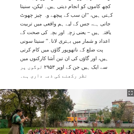
کچھ کاموں کو انجام دیتی ہیں۔ لیکن، سنیتا
کہتی ہیں، ’’ان سب کے پیچھے وہ چیز چھوٹ
جاتی ہے، جس کے لیے ہم واقعی میں تربیت
یافتہ ہیں – یعنی زچہ اور بچہ کی صحت کے
اعداد و شمار میں بہتری لانا۔‘‘ سنیتا سونی
پت ضلع کے ناتھوپور گاؤں میں کام کرتی
ہیں، اور گاؤں کی ان تین آشا کارکنوں میں
سے ایک ہیں جن کے اوپر ۲۹۵۳ لوگوں پر
نظر رکھنے کی ذمہ داری ہے۔