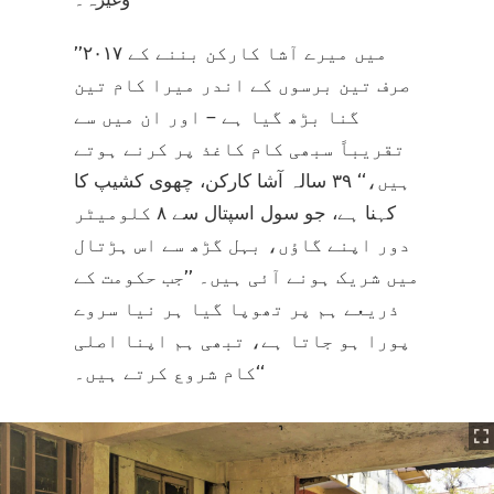
’’۲۰۱۷ میں میرے آشا کارکن بننے کے
صرف تین برسوں کے اندر میرا کام تین
گنا بڑھ گیا ہے – اور ان میں سے
تقریباً سبھی کام کاغذ پر کرنے ہوتے
ہیں،‘‘ ۳۹ سالہ آشا کارکن، چھوی کشیپ کا
کہنا ہے، جو سول اسپتال سے ۸ کلومیٹر
دور اپنے گاؤں، بہل گڑھ سے اس ہڑتال
میں شریک ہونے آئی ہیں۔ ’’جب حکومت کے
ذریعے ہم پر تھوپا گیا ہر نیا سروے
پورا ہو جاتا ہے، تبھی ہم اپنا اصلی
کام شروع کرتے ہیں۔‘‘