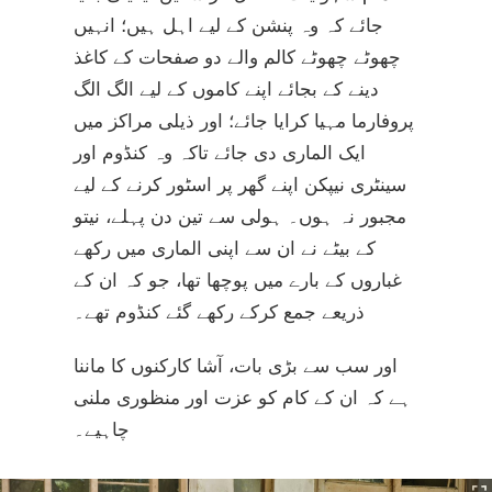
جائے کہ وہ پنشن کے لیے اہل ہیں؛ انہیں
چھوٹے چھوٹے کالم والے دو صفحات کے کاغذ
دینے کے بجائے اپنے کاموں کے لیے الگ الگ
پروفارما مہیا کرایا جائے؛ اور ذیلی مراکز میں
ایک الماری دی جائے تاکہ وہ کنڈوم اور
سینٹری نیپکن اپنے گھر پر اسٹور کرنے کے لیے
مجبور نہ ہوں۔ ہولی سے تین دن پہلے، نیتو
کے بیٹے نے ان سے اپنی الماری میں رکھے
غباروں کے بارے میں پوچھا تھا، جو کہ ان کے
ذریعے جمع کرکے رکھے گئے کنڈوم تھے۔
اور سب سے بڑی بات، آشا کارکنوں کا ماننا
ہے کہ ان کے کام کو عزت اور منظوری ملنی
چاہیے۔