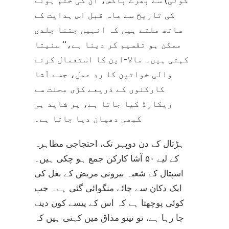
گولی) سے بھرے باکس، ان کی ختم ہونے
کی تاریخ سے ماہ قبل اس ہدایت کے
ساتھ ملتے ہیں کہ انہیں جتنا جلدی
ممکن ہو تقسیم کر دینا ہے،‘‘ سنیتا
کہتی ہیں۔ مالا-این کا استعمال کرنے
والی خواتین کا ردِ عمل، جسے آشا
کارکنوں کے ذریعے کڑی محنت سے
ریکارڈ کیا جاتا ہے، پر شاید ہی
کبھی دھیان دیا جاتا ہے۔
ہڑتال کے دن دوپہر تک، احتجاجی مظاہرہ
کے لیے ۵۰ آشا کارکن جمع ہو چکی ہیں۔
اسپتال کے شعبہ بیرونی مریض کے بغل کی
ایک دکان سے چائے منگوائی گئی ہے۔ جب
کوئی پوچھتا ہے کہ اس کے پیسے کون دینے
جا رہا ہے، تو نیتو مذاق میں کہتی ہیں کہ