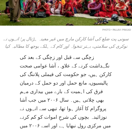
PHOTO • PALLAVI PRASAD
سونی پت ضلع کی آشا کارکن مارچ میں غیر معینہ ہڑتال پر؛ انہوں نے
نوکری کی سلامتی، بہتر تنخواہ اور کام کے ہلکے بوجھ کا مطالبہ کیا
زچگی سے قبل اور زچگی کے بعد کی
نگہداشت کرنے کے علاوہ، آشا عوامی صحت
کارکن ہیں، جو حکومت کی فیملی پلاننگ کی
پالیسیوں، مانع حمل اور دو حمل کے درمیان
فرق کی اہمیت کے بارے میں بیداری مہم
بھی چلاتی ہیں۔ سال ۲۰۰۶ میں جب آشا
پروگرام کا آغاز ہوا تھا، تبھی سے انہوں نے
نوزائیدہ بچوں کی شرحِ اموات کو کم کرنے
میں مرکزی رول نبھایا ہے اور اسے ۲۰۰۶ میں