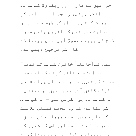
خواتین کے فارم اور ریکارڈ کے ساتھ
اٹکی ہوئی، وہ جس اے این ایم کو
رپورٹ کرتی ہیں اس کی طرف سے انہیں
ہدایت ملی تھی کہ انہیں باقی سارے
کام کو پیچھے چھوڑ آیوشمان یوجنا کے
کام کو ترجیح دینی ہے۔
’’میں نے [حاملہ] خاتون کے ساتھ تبھی
سے اعتماد قائم کرنے کے لیے سخت
محنت کی تھی، جب وہ دو سال پہلے شادی
کرکے گاؤں آئی تھی۔ میں ہر موقع پر
اس کے ساتھ ہوا کرتی تھی – اس کی ساس
کو منانے، کہ وہ مجھے فیملی پلاننگ
کے بارے میں اسے سمجھانے کی اجازت
دے، سے لے کر اسے اور اس کے شوہر کو
یہ سمجھانے تک کہ وہ بچے پیدا کرنے