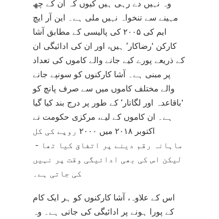
وہ نہیں دے رہی ہیں کیوں کہ ان کے چھ
مہینے سے تنخواہ نہیں ملی ہے۔ این آر ایچ
ایم کی ۲۰۰۵ کی پالیسی کے مطابق آشا
کارکن ’رضاکار‘ ہیں، اور ان کی ادائیگی ان
کے ذریعے پورے کیے جانے والے کاموں کی تعداد
پر مبنی ہے۔ آشا کارکنوں کو سونپے جانے
والے مختلف کاموں میں سے صرف پانچ کو
’باقاعدہ اور لگاتار‘ کے طور پر درج بند کیا گیا
ہے۔ ان کاموں کے لیے، مرکزی حکومت نے
اکتوبر ۲۰۱۸ میں ۲۰۰۰ روپے کی کل
ماہانہ رقم دینے پر اتفاق کیا تھا -
لیکن اس کی بھی ادائیگی وقت پر نہیں
کی جاتی ہے۔
اس کے علاوہ، آشا کارکنوں کو ہر ایک کام
کے پورا ہونے پر ادائیگی کی جاتی ہے۔ وہ