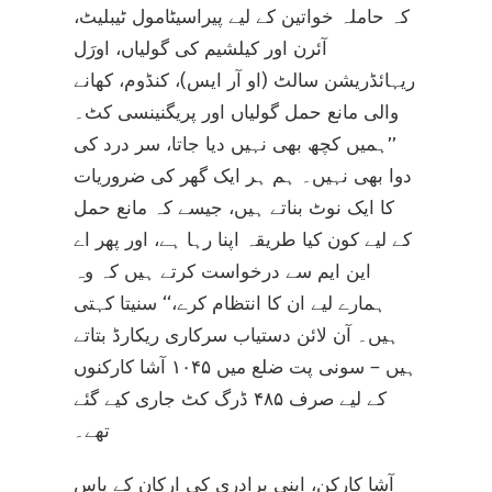
کہ حاملہ خواتین کے لیے پیراسیٹامول ٹیبلیٹ،
آئرن اور کیلشیم کی گولیاں، اورَل
ریہائڈریشن سالٹ (او آر ایس)، کنڈوم، کھانے
والی مانع حمل گولیاں اور پریگنینسی کٹ۔
’’ہمیں کچھ بھی نہیں دیا جاتا، سر درد کی
دوا بھی نہیں۔ ہم ہر ایک گھر کی ضروریات
کا ایک نوٹ بناتے ہیں، جیسے کہ مانع حمل
کے لیے کون کیا طریقہ اپنا رہا ہے، اور پھر اے
این ایم سے درخواست کرتے ہیں کہ وہ
ہمارے لیے ان کا انتظام کرے،‘‘ سنیتا کہتی
ہیں۔ آن لائن دستیاب سرکاری ریکارڈ بتاتے
ہیں – سونی پت ضلع میں ۱۰۴۵ آشا کارکنوں
کے لیے صرف ۴۸۵ ڈرگ کٹ جاری کیے گئے
تھے۔
آشا کارکن، اپنی برادری کی ارکان کے پاس