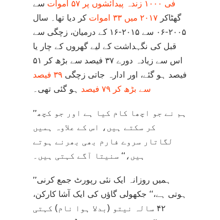
فی ۱۰۰۰ زندہ پیدائشوں پر ۵۷ اموات
سے
گھٹاکر
۲۰۱۷ میں ۳۳ اموات
کر دیا تھا۔ سال
۲۰۰۵-۰۶ سے ۲۰۱۵-۱۶ کے درمیان، زچگی سے
قبل کی نگہداشت کے لیے گھروں کے چار یا
اس سے زیادہ دورے ۳۷ فیصد سے بڑھ کر ۵۱
فیصد ہو گئے، اور ادارہ جاتی زچگی
۳۹ فیصد
سے بڑھ کر ۷۹ فیصد
ہو گئی تھی۔
’’ہم نے جو اچھا کام کیا ہے اور جو کچھ
کر سکتے ہیں، اس کے علاوہ ہمیں
لگاتار سروے فارم بھی بھرنے ہوتے
ہیں،‘‘ سنیتا آگے کہتی ہیں۔
’’ہمیں روزانہ ایک نئی رپورٹ جمع کرنی
ہوتی ہے،‘‘ جکھولی گاؤں کی ایک آشا کارکن،
۴۲ سالہ نیتو (بدلا ہوا نام) کہتی