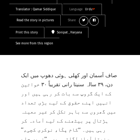
Translator :
Qamar Siddique
Language
Urdu
Read the story in pictures
Share
Print this story
Sonipat
, Haryana
See more from this region
صاف آسمان اور کھلی ہوئی دھوپ میں ایک
دن، ۳۹ سالہ سنیتا رانی تقریباً ۳۰ خواتین
کے ایک گروپ سے بات کر رہی ہیں اور
انہیں اپنے حقوق کے لیے بڑی تعداد
میں گھروں سے باہر نکل کر غیر معینہ
ہڑتال پر بیٹھنے کے لیے آمادہ کر
رہی ہیں۔ ’’کام پکّا، نوکری کچی،‘‘
سنیتا آواز لگاتی ہیں۔ ’’نہیں چلے