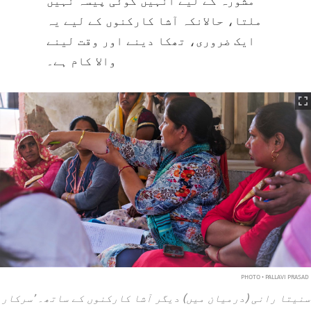
مشورہ کے لیے انہیں کوئی پیسہ نہیں
ملتا، حالانکہ آشا کارکنوں کے لیے یہ
ایک ضروری، تھکا دینے اور وقت لینے
والا کام ہے۔
PHOTO • PALLAVI PRASAD
سنیتا رانی (درمیان میں) دیگر آشا کارکنوں کے ساتھ۔ ’سرکار