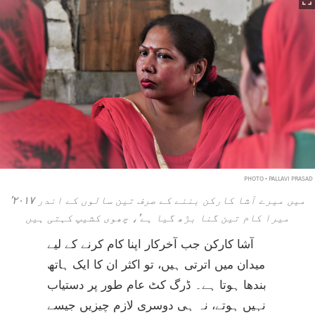
PHOTO • PALLAVI PRASAD
’۲۰۱۷ میں میرے آشا کارکن بننے کے صرف تین سالوں کے اندر
میرا کام تین گنا بڑھ گیا ہے’، چھوی کشیپ کہتی ہیں
آشا کارکن جب آخرکار اپنا کام کرنے کے لیے
میدان میں اترتی ہیں، تو اکثر ان کا ایک ہاتھ
بندھا ہوتا ہے۔ ڈرگ کٹ عام طور پر دستیاب
نہیں ہوتے، نہ ہی دوسری لازم چیزیں جیسے