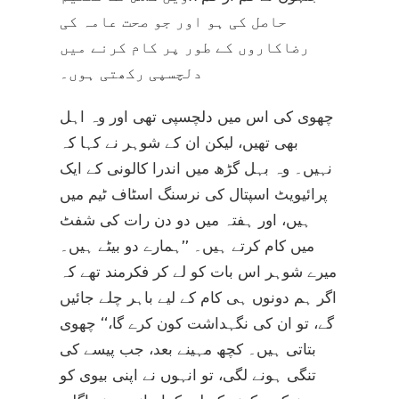
حاصل کی ہو اور جو صحت عامہ کی
رضاکاروں کے طور پر کام کرنے میں
دلچسپی رکھتی ہوں۔
چھوی کی اس میں دلچسپی تھی اور وہ اہل
بھی تھیں، لیکن ان کے شوہر نے کہا کہ
نہیں۔ وہ بہل گڑھ میں اندرا کالونی کے ایک
پرائیویٹ اسپتال کی نرسنگ اسٹاف ٹیم میں
ہیں، اور ہفتہ میں دو دن رات کی شفٹ
میں کام کرتے ہیں۔ ’’ہمارے دو بیٹے ہیں۔
میرے شوہر اس بات کو لے کر فکرمند تھے کہ
اگر ہم دونوں ہی کام کے لیے باہر چلے جائیں
گے، تو ان کی نگہداشت کون کرے گا،‘‘ چھوی
بتاتی ہیں۔ کچھ مہینے بعد، جب پیسے کی
تنگی ہونے لگی، تو انہوں نے اپنی بیوی کو