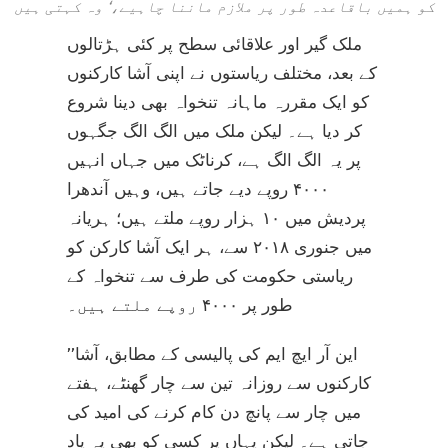
کو ہمیں باقاعدہ طور پر ملازم ماننا چاہیے،‘ وہ کہتی ہیں
ملک گیر اور علاقائی سطح پر کئی ہڑتالوں
کے بعد، مختلف ریاستوں نے اپنی آشا کارکنوں
کو ایک مقررہ ماہانہ تنخواہ بھی دینا شروع
کر دیا ہے۔ لیکن ملک میں الگ الگ جگہوں
پر یہ الگ الگ ہے، کرناٹک میں جہاں انہیں
۴۰۰۰ روپے دیے جاتے ہیں، وہیں آندھرا
پردیش میں ۱۰ ہزار روپے ملتے ہیں؛ ہریانہ
میں جنوری ۲۰۱۸ سے، ہر ایک آشا کارکن کو
ریاستی حکومت کی طرف سے تنخواہ کے
طور پر ۴۰۰۰ روپے ملتے ہیں۔
’’این آر ایچ ایم کی پالیسی کے مطابق، آشا
کارکنوں سے روزانہ تین سے چار گھنٹے، ہفتے
میں چار سے پانچ دن کام کرنے کی امید کی
جاتی ہے۔ لیکن یہاں پر کسی کو بھی یہ یاد