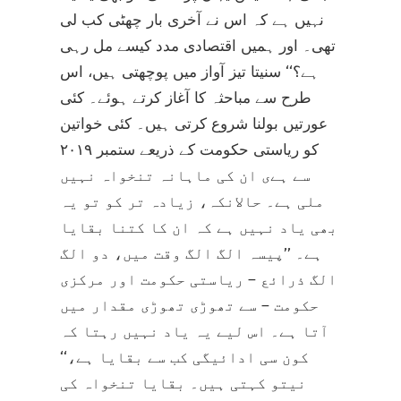
نہیں ہے کہ اس نے آخری بار چھٹی کب لی
تھی۔ اور ہمیں اقتصادی مدد کیسے مل رہی
ہے؟‘‘ سنیتا تیز آواز میں پوچھتی ہیں، اس
طرح سے مباحثہ کا آغاز کرتے ہوئے۔ کئی
عورتیں بولنا شروع کرتی ہیں۔ کئی خواتین
کو ریاستی حکومت کے ذریعے ستمبر ۲۰۱۹
سے ہےی ان کی ماہانہ تنخواہ نہیں
ملی ہے۔ حالانکہ، زیادہ تر کو تو یہ
بھی یاد نہیں ہے کہ ان کا کتنا بقایا
ہے۔ ’’پیسہ الگ الگ وقت میں، دو الگ
الگ ذرائع – ریاستی حکومت اور مرکزی
حکومت – سے تھوڑی تھوڑی مقدار میں
آتا ہے۔ اس لیے یہ یاد نہیں رہتا کہ
کون سی ادائیگی کب سے بقایا ہے،‘‘
نیتو کہتی ہیں۔ بقایا تنخواہ کی