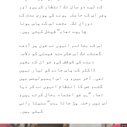
کے لیے دو سال تک انتظار کریں، اور
پھر اس کے حاملہ ہونے کی پوری مدت کے
دوران تک۔ مجھے اس کے پاس ہونا
چاہیے تھا،‘‘ شیتل کہتی ہیں۔
اس کے بجائے، انہوں نے فون پر آدھے
گھنٹے تک اس فکرمند فیملی کو دلاسہ
دینے کی کوشش کی، جو ان کے بغیر
ڈاکٹر کے پاس جانے کو تیار نہیں
تھی۔ آخر میں، وہ اس ایمبولینس میں
گئے، جس کا انتظام انہوں نے کر دیا
تھا۔ ’’ہم جو اعتماد بحال کرتے ہیں،
اس میں رخنہ پڑ جاتا ہے،‘‘ سنیتا رانی
کہتی ہیں۔