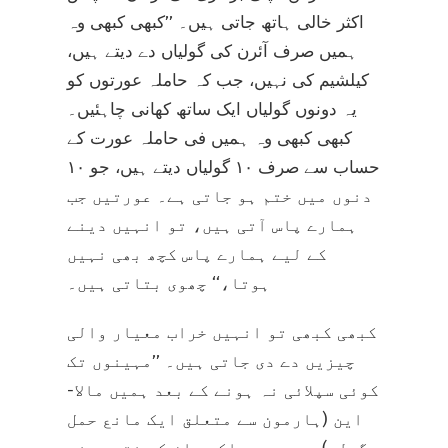
اکثر خالی ہاتھ جاتی ہیں۔ ’’کبھی کبھی وہ
ہمیں صرف آئرن کی گولیاں دے دیتے ہیں،
کیلشیم کی نہیں، جب کہ حاملہ عورتوں کو
یہ دونوں گولیاں ایک ساتھ کھانی چاہئیں۔
کبھی کبھی وہ ہمیں فی حاملہ عورت کے
حساب سے صرف ۱۰ گولیاں دیتے ہیں، جو ۱۰
دنوں میں ختم ہو جاتی ہے۔ عورتیں جب
ہمارے پاس آتی ہیں، تو انہیں دینے
کے لیے ہمارے پاس کچھ بھی نہیں
ہوتا،‘‘ چھوی بتاتی ہیں۔
کبھی کبھی تو انہیں خراب معیار والی
چیزیں دے دی جاتی ہیں۔ ’’مہینوں تک
کوئی سپلائی نہ ہونے کے بعد ہمیں مالا-
این (ہارمون سے متعلق ایک مانع حمل