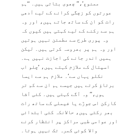
ممنوع‘،‘‘ چھوی بتاتی ہیں۔ ’’ہم
عورتوں کو زچگی کرانے کے لیے آدھی
رات کو ان کے ساتھ جاتے ہیں، اور وہ
ہم سے رکنے کے لیے کہتی ہیں کیوں کہ
وہ پوری طرح سے مطمئن نہیں ہوتیں
اور وہ ہم پر بھروسہ کرتی ہیں۔ لیکن
ہمیں اندر جانے کی اجازت نہیں ہے۔
اسپتال کے ملازم کہتے ہیں، ’چلو اب
نکلو یہاں سے‘۔ ملازم ہم سے ایسا
برتاؤ کرتے ہیں جیسے ہم ان سے کم تر
ہوں،‘‘ وہ آگے کہتی ہیں۔ کئی آشا
کارکن اس جوڑے یا فیملی کے ساتھ رات
بھر رکتی ہیں، حالانکہ کئی ابتدائی
اور عوامی طبی مراکز پر انتظار کرنے
والا کوئی کمرہ تک نہیں ہوتا۔