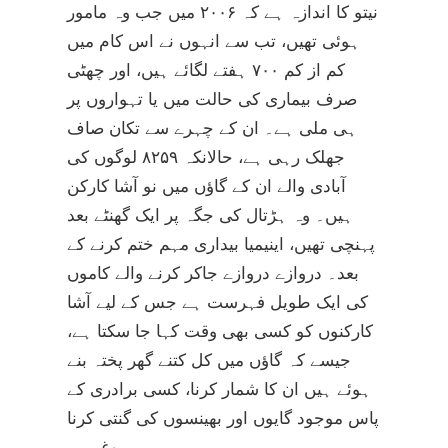
نیتو کا اندازہ ہے کہ ۲۰۰۶ میں جب وہ مامور
ہوئی تھیں، تب سے انہوں نے اس کام میں
کم از کم ۷۰۰ ہفتے لگائے ہیں، اور چھٹی
صرف بیماری کی حالت میں یا تہواروں پر
ہی ملی ہے۔ ان کے چہرے سے تکان صاف
جھلک رہی ہے، حالانکہ ۸۲۵۹ لوگوں کی
آبادی والے ان کے گاؤں میں نو آشا کارکن
ہیں۔ وہ ہڑتال کی جگہ پر ایک گھنٹے بعد
پہنچی تھیں، اینیمیا بیداری مہم ختم کرنے کے
بعد۔ دروازے دروازے جاکر کرنے والے کاموں
کی ایک طویل فہرست ہے جس کے لیے آشا
کارکنوں کو کسی بھی وقت کہا جا سکتا ہے،
جیسے کہ گاؤں میں کل کتنے گھر پختہ بنے
ہوئے ہیں ان کا شمار کرنا، کسی برادری کے
پاس موجود گایوں اور بھینسوں کی گنتی کرنا
وغیرہ۔