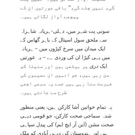
گی، نہیں چلے گی،‘‘ باقی عورتیں ان کے
پیچھے آواز لگاتی ہیں۔
سونی پت شہر میں، دہلی-ہریانہ شاہراہ
سے ملحق سول اسپتال کے باہر گھاس کے
ایک میدان میں سرخ کپڑوں میں – ہریانہ
میں یہی کپڑا ان کی وردی ہے – یہ عورتیں
ایک
دری
پر بیٹھی ہیں اور سنیتا کو
سن رہی ہیں، جو انہیں ان مصیبوں کی
فہرست سنا رہی ہیں جسے وہ سبھی اچھی
طرح سے جانتی ہیں۔
یہ تمام خواتین آشا کارکن ہیں، یعنی منظور
شدہ سماجی صحت کارکن، جو قومی دیہی
صحت مشن (این آر ایچ ایم) کی پیدل سپاہی
ہیں اور ہندوستان کی دیہی آبادی کو ملک