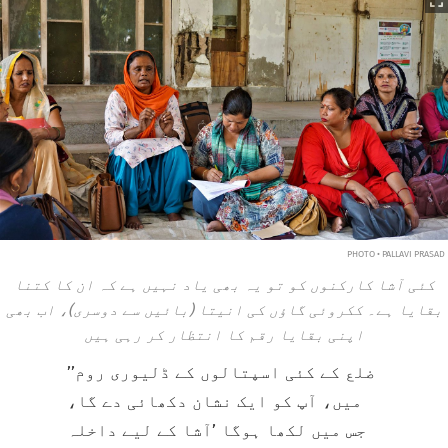
PHOTO • PALLAVI PRASAD
کئی آشا کارکنوں کو تو یہ بھی یاد نہیں ہے کہ ان کا کتنا
بقایا ہے۔ ککروئی گاؤں کی انیتا (بائیں سے دوسری)، اب بھی
اپنی بقایا رقم کا انتظار کر رہی ہیں
’’ضلع کے کئی اسپتالوں کے ڈلیوری روم
میں، آپ کو ایک نشان دکھائی دے گا،
جس میں لکھا ہوگا ’آشا کے لیے داخلہ