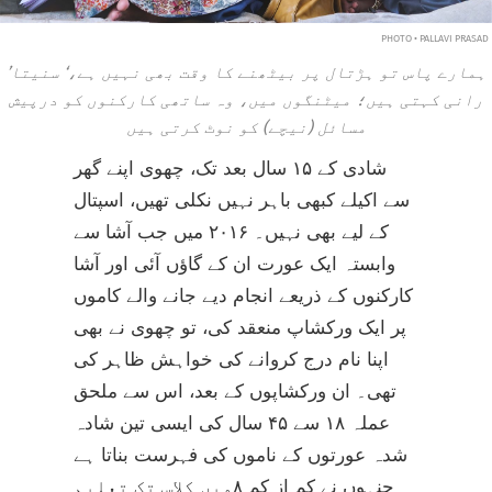
PHOTO • PALLAVI PRASAD
’ہمارے پاس تو ہڑتال پر بیٹھنے کا وقت بھی نہیں ہے،‘ سنیتا
رانی کہتی ہیں؛ میٹنگوں میں، وہ ساتھی کارکنوں کو درپیش
مسائل (نیچے) کو نوٹ کرتی ہیں
شادی کے ۱۵ سال بعد تک، چھوی اپنے گھر
سے اکیلے کبھی باہر نہیں نکلی تھیں، اسپتال
کے لیے بھی نہیں۔ ۲۰۱۶ میں جب آشا سے
وابستہ ایک عورت ان کے گاؤں آئی اور آشا
کارکنوں کے ذریعے انجام دیے جانے والے کاموں
پر ایک ورکشاپ منعقد کی، تو چھوی نے بھی
اپنا نام درج کروانے کی خواہش ظاہر کی
تھی۔ ان ورکشاپوں کے بعد، اس سے ملحق
عملہ ۱۸ سے ۴۵ سال کی ایسی تین شادہ
شدہ عورتوں کے ناموں کی فہرست بناتا ہے
جنہوں نے کم از کم ۸ویں کلاس تک تعلیم