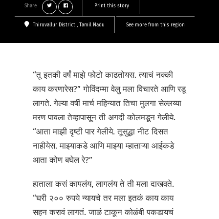
Share
Print this story
Thiruvallur District
, Tamil Nadu
See more from this region
“तू इतकी वर्षं माझे फोटो काढतोयस. त्याचं नक्की
काय करणारेस?” गोविंदम्मा वेलु मला विचारते आणि रडू
लागते. गेल्या वर्षी मार्च महिन्यात तिचा मुलगा सेल्लय्या
मरण पावला तेव्हापासून ती अगदी कोलमडून गेलीये.
“आता माझी दृष्टी पार गेलीये. तूसुद्धा नीट दिसत
नाहीयेस. माझ्याकडे आणि माझ्या म्हाताऱ्या आईकडे
आता कोण बघेल रे?”
हाताला कसं कापलंय, लागलंय ते ती मला दाखवते.
“घरी २०० रुपये न्यायचे तर मला इतकं काय काय
सहन करावं लागतं. जाळं टाकून कोळंबी पकडायचं