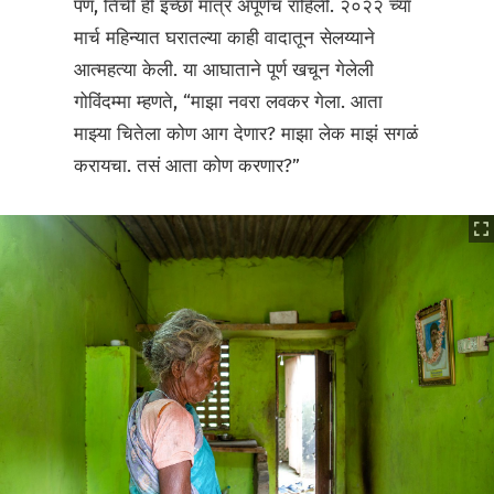
पण, तिची ही इच्छा मात्र अपूर्णच राहिली. २०२२ च्या
मार्च महिन्यात घरातल्या काही वादातून सेलय्याने
आत्महत्या केली. या आघाताने पूर्ण खचून गेलेली
गोविंदम्मा म्हणते, “माझा नवरा लवकर गेला. आता
माझ्या चितेला कोण आग देणार? माझा लेक माझं सगळं
करायचा. तसं आता कोण करणार?”