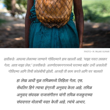
PHOTO • M. PALANI KUMAR
डावीकडेः आपल्या लेकाच्या जाण्याने गोविंदम्माने हाय खाल्ली आहे. ‘माझा नवरा लवकर
गेला. आता माझा लेक.’ उजवीकडेः अरुणोदयमनगरमध्ये घराच्या बाहेर उभी असलेली
गोविंदम्मा आणि तिची कोळंबीची झोळी. आजही ती काम करते आणि घर चालवते
हा लेख आधी मूळ तमिळमध्ये लिहिला गेला. एस.
सेंथलिर हिने त्याचा इंग्रजी अनुवाद केला आहे. तमिळ
अनुवाद संपादक राजासंगीतन यांनी तमिळ मजकुराच्या
संपादनात मोलाची मदत केली आहे. त्यांचे आभार.