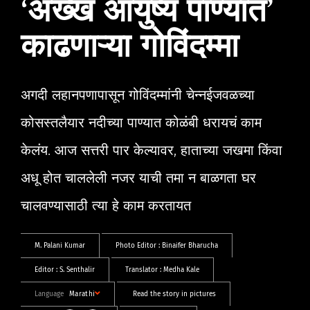
‘अख्खं आयुष्य पाण्यात’
काढणाऱ्या गोविंदम्मा
अगदी लहानपणापासून गोविंदम्मांनी चेन्नईजवळच्या
कोसस्तलैयार नदीच्या पाण्यात कोळंबी धरायचं काम
केलंय. आज सत्तरी पार केल्यावर, हाताच्या जखमा किंवा
अधू होत चाललेली नजर याची तमा न बाळगता घर
चालवण्यासाठी त्या हे काम करतायत
M. Palani Kumar
Photo Editor :
Binaifer Bharucha
Editor :
S. Senthalir
Translator :
Medha Kale
Language
Marathi
Read the story in pictures