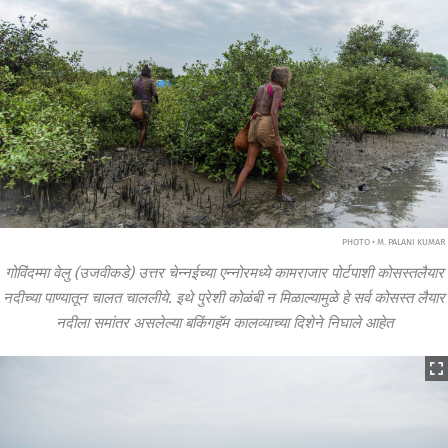
PHOTO • M. PALANI KUMAR
गोविंदम्मा वेलु (उजवीकडे) उत्तर चेन्नईच्या एन्नोरमध्ये कामराजार पोर्टपाशी कोसस्तलैयार
नदीच्या पाण्यातून चालत चाललीये. इथे पुरेशी कोळंबी न मिळाल्यामुळे हे सर्व
कोसस्त
लैयार
नदीला समांतर असलेल्या बकिंगहॅम कालव्याच्या दिशेने निघाले आहेत