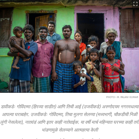
PHOTO • M. PALANI KUMAR
डावीकडेः गोविंदम्मा (हिरव्या साडीत) आणि तिची आई (उजवीकडे) अरुणोदयम नगरमधल्या
आपल्या घराबाहेर. उजवीकडेः गोविंदम्मा, तिचा मुलगा सेलय्या (मध्यभागी, चौकडीची निळी
लुंगी नेसलेला), नातवंडं आणि इतर काही नातेवाईक. या वर्षी मार्च महिन्यात घरच्या काही तरी
भांडणामुळे सेलय्याने आत्महत्या केली