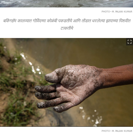
PHOTO • M. PALANI KUMAR
बकिंगहॅम कालव्यात गोविंदम्मा कोळंबी पकडतीये आणि तोंडात धरलेल्या झापाच्या पिशवीत
टाकतीये
PHOTO • M. PALANI KUMAR