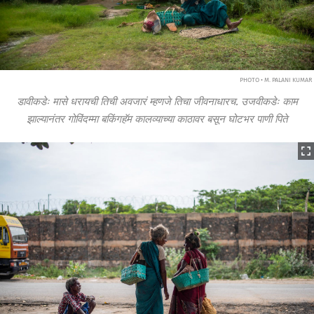
PHOTO • M. PALANI KUMAR
डावीकडेः मासे धरायची तिची अवजारं म्हणजे तिचा जीवनाधारच. उजवीकडेः काम
झाल्यानंतर गोविंदम्मा बकिंगहॅम कालव्याच्या काठावर बसून घोटभर पाणी पिते