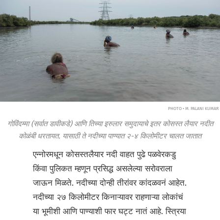
PHOTO • M. PALANI KUMAR
गोविंदम्मा (सर्वात डावीकडे) आणि तिच्या इरुलार समुदायाचे इतर
कोसस्त
लैयार नदीत
कोळंबी धरतायत. यासाठी ते नदीच्या पाण्यात २-४ किलोमीटर चालत जातात
एन्नोरमधून कोसस्तलैयार नदी वाहत पुढे पळवेरकडु
किंवा पुलिकत म्हणून प्रसिद्ध असलेल्या सरोवराला
जाऊन मिळते. नदीच्या दोन्ही तीरांवर कांदळवनं आहेत.
नदीच्या २७ किलोमीटर किनाऱ्यावर राहणाऱ्या लोकांचं
या भूमीशी आणि पाण्याशी फार घट्ट नातं आहे. स्त्रिया