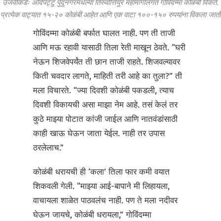
उजवीकडेः अदिपट्टु पुदुनगरमधल्या तिरुवोत्तियुर महामार्गालगत गोविंदम्मा कोळंबी विकते.
प्रत्येक वाट्यात १५-२० कोळंबी आहेत आणि एक वाटा १००-१५० रुपयांना विकला जातो
गोविंदम्मा कोळंबी बर्फात घालत नाही. पण ती ताजी
आणि मऊ रहावी यासाठी तिला रेती माखून ठेवते. “घरी
नेऊन शिजवेपर्यंत ती छान ताजी राहते. शिजवल्यावर
किती चवदार लागते, माहिती तरी आहे का तुला?” ती
मला विचारते. “ज्या दिवशी कोळंबी पकडली, त्याच
दिवशी विकायची असा माझा नेम आहे. तसं केलं तर
कुठे माझ्या पोटात कांजी जाईल आणि नातवंडांसाठी
काही खाऊ घेऊन जाता येईल. नाही तर उपास
ठरलेलाच.”
कोळंबी धरायची ही ‘कला’ तिला फार कमी वयात
शिकवली गेली. “माझ्या आई-बापाने मी लिहायला,
वाचायला शाळेत पाठवलंच नाही. पण ते मला नदीवर
घेऊन जायचे, कोळंबी धरायला,” गोविंदम्मा