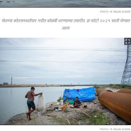
PHOTO • M. PALANI KUMAR
सेलय्या कोलसस्थलैयार नदीत कोळंबी धरण्याच्या तयारीत. हा फोटो २०२१ साली घेण्यात
आला
PHOTO • M. PALANI KUMAR