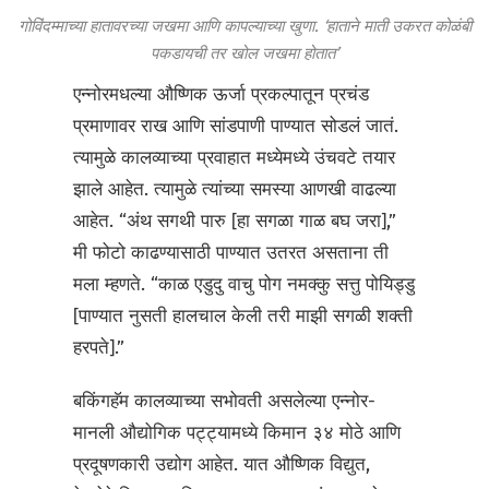
गोविंदम्माच्या हातावरच्या जखमा आणि कापल्याच्या खुणा. ‘हाताने माती उकरत कोळंबी
पकडायची तर खोल जखमा होतात’
एन्नोरमधल्या औष्णिक ऊर्जा प्रकल्पातून प्रचंड
प्रमाणावर राख आणि सांडपाणी पाण्यात सोडलं जातं.
त्यामुळे कालव्याच्या प्रवाहात मध्येमध्ये उंचवटे तयार
झाले आहेत. त्यामुळे त्यांच्या समस्या आणखी वाढल्या
आहेत. “अंथ सगथी पारु [हा सगळा गाळ बघ जरा],”
मी फोटो काढण्यासाठी पाण्यात उतरत असताना ती
मला म्हणते. “काळ एडुदु वाचु पोग नमक्कु सत्तु पोयिड्डु
[पाण्यात नुसती हालचाल केली तरी माझी सगळी शक्ती
हरपते].”
बकिंगहॅम कालव्याच्या सभोवती असलेल्या एन्नोर-
मानली औद्योगिक पट्ट्यामध्ये किमान ३४ मोठे आणि
प्रदूषणकारी उद्योग आहेत. यात औष्णिक विद्युत,