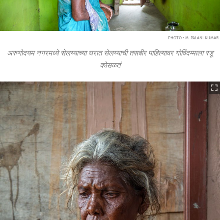
PHOTO • M. PALANI KUMAR
अरुणोदयम नगरमध्ये सेलय्याच्या घरात सेलय्याची तसबीर पाहिल्यावर गोविंदम्माला रडू
कोसळतं