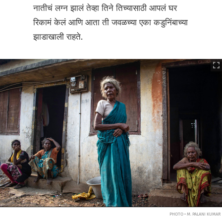
नातीचं लग्न झालं तेव्हा तिने तिच्यासाठी आपलं घर
रिकामं केलं आणि आता ती जवळच्या एका कडुनिंबाच्या
झाडाखाली राहते.
PHOTO • M. PALANI KUMAR