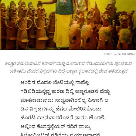
PHOTO • M. PALANI KUMAR
ಉತ್ತರ ತಮಿಳುನಾಡಿನ ಕರಾವಳಿಯಲ್ಲಿ ಮೀನುಗಾರ ಸಮುದಾಯಗಳು ಪೂಜಿಸುವ
ಕಣಿಸಾಮಿ ದೇವರ ವಿಗ್ರಹಗಳು ದಿಲ್ಲಿ ಅಣ್ಣನ ಕೈಚಳಕದಲ್ಲಿ ಜೀವ ತಳೆಯುತ್ತವೆ
ಅಂದಿನ ಮೊದಲ ಭೇಟಿಯಲ್ಲಿ ನಾವೆಲ್ಲ
ಗಡಿಬಿಡಿಯಲ್ಲಿದ್ದ ಕಾರಣ ದಿಲ್ಲಿ ಅಣ್ಣನೊಡನೆ ಹೆಚ್ಚು
ಮಾತನಾಡುವುದು ಸಾಧ್ಯವಾಗಿರಲಿಲ್ಲ. ಹೀಗಾಗಿ ಆ
ದಿನ ವಿಗ್ರಹಗಳನ್ನು ಹೆಗಲ ಮೇಲಿರಿಸಿಕೊಂಡು
ಹೊರಟ ಮೀನುಗಾರರೊಡನೆ ನಾನೂ ಹೊರಟೆ.
ಅಲ್ಲಿಂದ ಕೊಸಸ್ತಲೈಯರ್ ನದಿಗೆ ನಾಲ್ಕು
ಕಿಲೋಮೀಟರ್‌ ನಡಿಗೆಯ ಪ್ರಯಾಣವಾದರೆ,