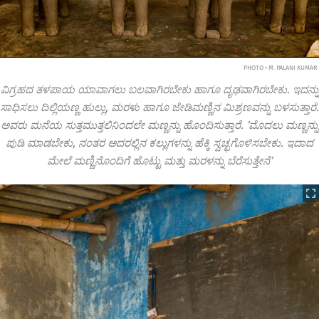
PHOTO • M. PALANI KUMAR
ವಿಗ್ರಹದ ತಳಪಾಯ ಯಾವಾಗಲು ಬಲವಾಗಿರಬೇಕು ಹಾಗೂ ದೃಢವಾಗಿರಬೇಕು. ಇದನ್ನು
ಸಾಧಿಸಲು ದಿಲ್ಲಿಯಣ್ಣ ಹುಲ್ಲು, ಮರಳು ಹಾಗೂ ಜೇಡಿಮಣ್ಣಿನ ಮಿಶ್ರಣವನ್ನು ಬಳಸುತ್ತಾರೆ.
ಅವರು ಮನೆಯ ಸುತ್ತಮುತ್ತಲಿನಿಂದಲೇ ಮಣ್ಣನ್ನು ಹೊಂದಿಸುತ್ತಾರೆ. ʼಮೊದಲು ಮಣ್ಣನ್ನು
ಪುಡಿ ಮಾಡಬೇಕು, ನಂತರ ಅದರಲ್ಲಿನ ಕಲ್ಲುಗಳನ್ನು ಹೆಕ್ಕಿ ಸ್ವಚ್ಛಗೊಳಿಸಬೇಕು. ಇದಾದ
ಮೇಲೆ ಮಣ್ಣಿನೊಂದಿಗೆ ಹೊಟ್ಟು ಮತ್ತು ಮರಳನ್ನು ಬೆರೆಸುತ್ತೇನೆʼ