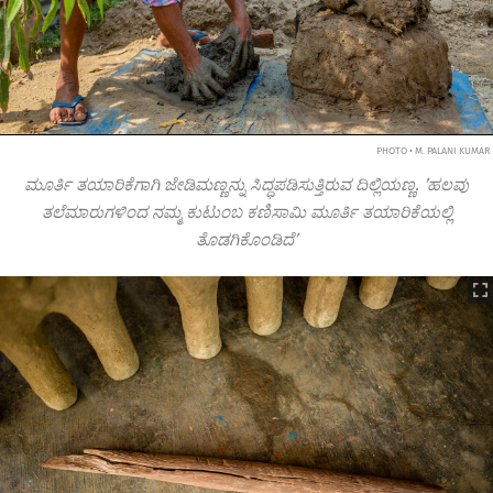
PHOTO • M. PALANI KUMAR
ಮೂರ್ತಿ ತಯಾರಿಕೆಗಾಗಿ ಜೇಡಿಮಣ್ಣನ್ನು ಸಿದ್ಧಪಡಿಸುತ್ತಿರುವ ದಿಲ್ಲಿಯಣ್ಣ. ʼಹಲವು
ತಲೆಮಾರುಗಳಿಂದ ನಮ್ಮ ಕುಟುಂಬ ಕಣಿಸಾಮಿ ಮೂರ್ತಿ ತಯಾರಿಕೆಯಲ್ಲಿ
ತೊಡಗಿಕೊಂಡಿದೆʼ