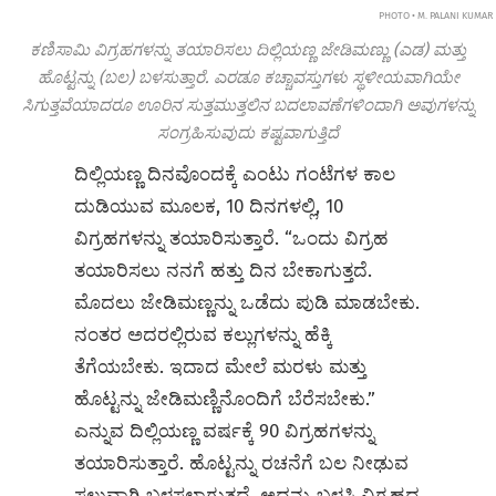
PHOTO • M. PALANI KUMAR
ಕಣಿಸಾಮಿ ವಿಗ್ರಹಗಳನ್ನು ತಯಾರಿಸಲು ದಿಲ್ಲಿಯಣ್ಣ ಜೇಡಿಮಣ್ಣು (ಎಡ) ಮತ್ತು
ಹೊಟ್ಟನ್ನು (ಬಲ) ಬಳಸುತ್ತಾರೆ. ಎರಡೂ ಕಚ್ಚಾವಸ್ತುಗಳು ಸ್ಥಳೀಯವಾಗಿಯೇ
ಸಿಗುತ್ತವೆಯಾದರೂ ಊರಿನ ಸುತ್ತಮುತ್ತಲಿನ ಬದಲಾವಣೆಗಳಿಂದಾಗಿ ಅವುಗಳನ್ನು
ಸಂಗ್ರಹಿಸುವುದು ಕಷ್ಟವಾಗುತ್ತಿದೆ
ದಿಲ್ಲಿಯಣ್ಣ ದಿನವೊಂದಕ್ಕೆ ಎಂಟು ಗಂಟೆಗಳ ಕಾಲ
ದುಡಿಯುವ ಮೂಲಕ, 10 ದಿನಗಳಲ್ಲಿ, 10
ವಿಗ್ರಹಗಳನ್ನು ತಯಾರಿಸುತ್ತಾರೆ. “ಒಂದು ವಿಗ್ರಹ
ತಯಾರಿಸಲು ನನಗೆ ಹತ್ತು ದಿನ ಬೇಕಾಗುತ್ತದೆ.
ಮೊದಲು ಜೇಡಿಮಣ್ಣನ್ನು ಒಡೆದು ಪುಡಿ ಮಾಡಬೇಕು.
ನಂತರ ಅದರಲ್ಲಿರುವ ಕಲ್ಲುಗಳನ್ನು ಹೆಕ್ಕಿ
ತೆಗೆಯಬೇಕು. ಇದಾದ ಮೇಲೆ ಮರಳು ಮತ್ತು
ಹೊಟ್ಟನ್ನು ಜೇಡಿಮಣ್ಣಿನೊಂದಿಗೆ ಬೆರೆಸಬೇಕು.”
ಎನ್ನುವ ದಿಲ್ಲಿಯಣ್ಣ ವರ್ಷಕ್ಕೆ 90 ವಿಗ್ರಹಗಳನ್ನು
ತಯಾರಿಸುತ್ತಾರೆ. ಹೊಟ್ಟನ್ನು ರಚನೆಗೆ ಬಲ ನೀಢುವ
ಸಲುವಾಗಿ ಬಳಸಲಾಗುತ್ತದೆ. ಅದನ್ನು ಬಳಸಿ ವಿಗ್ರಹದ