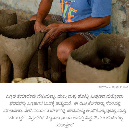
PHOTO • M. PALANI KUMAR
ವಿಗ್ರಹ ತಯಾರಕರು ಜೇಡಿಮಣ್ಣು, ಹುಲ್ಲು ಮತ್ತು ಹೊಟ್ಟು ಮಿಶ್ರಣದ ಮತ್ತೊಂದು
ಪದರವನ್ನು ವಿಗ್ರಹಗಳ ಬುಡಕ್ಕೆ ಹಚ್ಚುತ್ತಾರೆ. ʼಈ ಇಡೀ ಕೆಲಸವನ್ನು ನೆರಳಿನಲ್ಲಿ
ಮಾಡಬೇಕು, ನೇರ ಸೂರ್ಯನ ಬೆಳಕಿನಲ್ಲಿ, ಜೇಡಿಮಣ್ಣು ಅಂಟಿಕೊಳ್ಳುವುದಿಲ್ಲ ಮತ್ತು
ಒಡೆಯುತ್ತದೆ. ವಿಗ್ರಹಗಳು ಸಿದ್ಧವಾದ ನಂತರ ಅದನ್ನು ಸಿದ್ಧಪಡಿಸಲು ಬೆಂಕಿಯಲ್ಲಿ
ಸುಡುತ್ತೇನೆʼ