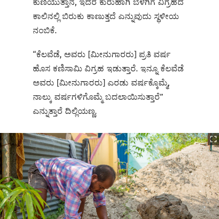
ಕುಣಿಯುತ್ತಾನೆ, ಇದರ ಕುರುಹಾಗಿ ಬೆಳಗಿಗೆ ವಿಗ್ರಹದ
ಕಾಲಿನಲ್ಲಿ ಬಿರುಕು ಕಾಣುತ್ತದೆ ಎನ್ನುವುದು ಸ್ಥಳೀಯ
ನಂಬಿಕೆ.
“ಕೆಲವೆಡೆ, ಅವರು [ಮೀನುಗಾರರು] ಪ್ರತಿ ವರ್ಷ
ಹೊಸ ಕಣಿಸಾಮಿ ವಿಗ್ರಹ ಇಡುತ್ತಾರೆ. ಇನ್ನೂ ಕೆಲವೆಡೆ
ಅವರು [ಮೀನುಗಾರರು] ಎರಡು ವರ್ಷಕ್ಕೊಮ್ಮೆ,
ನಾಲ್ಕು ವರ್ಷಗಳಿಗೊಮ್ಮೆ ಬದಲಾಯಿಸುತ್ತಾರೆ”
ಎನ್ನುತ್ತಾರೆ ದಿಲ್ಲಿಯಣ್ಣ.