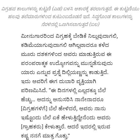
ವಿಗ್ರಹದ ಕಾಲುಗಳನ್ನು ಕುಟ್ಟಣಿ (ಎಡ) ಬಳಸಿ ಆಕಾರಕ್ಕೆ ತರಲಾಗುತ್ತದೆ. ಈ ಕುಟ್ಟಣಿಯು
ಹಲವು ತಲೆಮಾರುಗಳಿಂದ ಕುಟುಂಬದೊಡನೆ ಇದೆ. ಸಿದ್ಧಗೊಂಡ ಕಾಲುಗಳನ್ನು
ನೆರಳಿನಲ್ಲಿ ಒಣಗಿಸಲಾಗುತ್ತದೆ (ಬಲ)
ಮೀನುಗಾರರಿಂದ ವಿಗ್ರಹಕ್ಕೆ ಬೇಡಿಕೆ ನಿಲ್ಲುವುದಾಗಲಿ,
ಕಡಿಮೆಯಾಗುವುದಾಗಲಿ ಆಗಿಲ್ಲವಾದರೂ ಕಳೆದ
ಮೂರು ದಶಕಗಳಿಂದ ಅವರು ಮಾಡುತ್ತಿರುವ ಈ
ಪರಂಪರಾತ್ಮಕ ಉದ್ಯೋಗವನ್ನು ಮುನ್ನಡೆಸುವುದು
ಯಾರು ಎನ್ನುವ ಪ್ರಶ್ನೆ ದಿಲ್ಲಿಯಣ್ಣನ್ನು ಕಾಡುತ್ತಿದೆ.
ಇದು ಅವರಿಗೆ ಈಗ ದುಬಾರಿ ವೃತ್ತಿಯಾಗಿ
ಪರಿಣಮಿಸಿದೆ. “ಈ ದಿನಗಳಲ್ಲಿ ಎಲ್ಲದಕ್ಕೂ ಬೆಲೆ
ಹೆಚ್ಚು… ಅದನ್ನು ಅನುಸರಿಸಿ ನಾನೇನಾದರೂ
[ವಿಗ್ರಹಗಳಿಗೆ] ಬೆಲೆ ಹೇಳಿದರೆ, ಅವರು ನಾನು
ಇಷ್ಟೊಂದು ಬೆಲೆ ಏಕೆ ಹೇಳುತ್ತಿದ್ದೇನೆಂದು ಅವರು
[ಗ್ರಾಹಕರು] ಕೇಳುತ್ತಾರೆ. ಆದರೆ ಇದರಲ್ಲಿ ಇರುವ
ಕಷ್ಟ ನನಗೆ ಮಾತ್ರ ಗೊತ್ತು.”