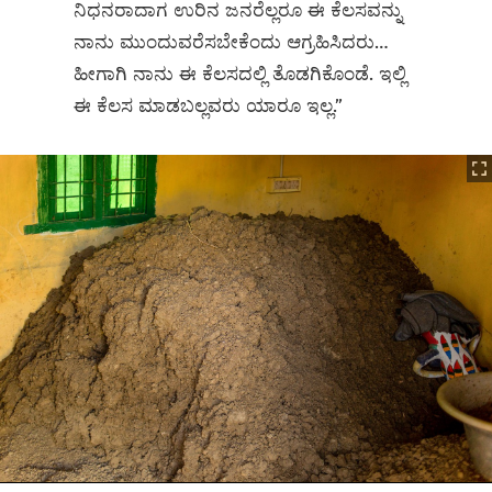
ನಿಧನರಾದಾಗ ಉರಿನ ಜನರೆಲ್ಲರೂ ಈ ಕೆಲಸವನ್ನು
ನಾನು ಮುಂದುವರೆಸಬೇಕೆಂದು ಆಗ್ರಹಿಸಿದರು…
ಹೀಗಾಗಿ ನಾನು ಈ ಕೆಲಸದಲ್ಲಿ ತೊಡಗಿಕೊಂಡೆ. ಇಲ್ಲಿ
ಈ ಕೆಲಸ ಮಾಡಬಲ್ಲವರು ಯಾರೂ ಇಲ್ಲ.”