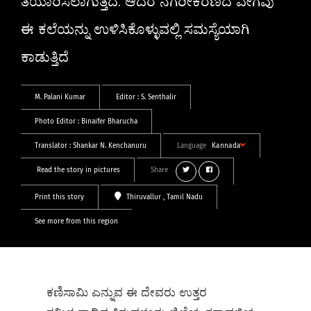
ತಯಾರಿಸಲಾಗುತ್ತದೆ. ಆದರೆ ನಗರೀಕರಣದ ವೇಗವು
ಈ ಕಲೆಯನ್ನು ಉಳಿಸಿಕೊಳ್ಳುವಲ್ಲಿ ಸಮಸ್ಯೆಯಾಗಿ
ಕಾಡುತ್ತಿದೆ
M. Palani Kumar
Editor :
S. Senthalir
Photo Editor :
Binaifer Bharucha
Translator :
Shankar N. Kenchanuru
Language
Kannada
Read the story in pictures
Share
Print this story
Thiruvallur
, Tamil Nadu
See more from this region
ಕಣಿಸಾಮಿ ಎನ್ನುವ ಈ ದೇವರು ಉತ್ತರ