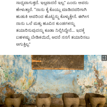
ಸಾಧ್ಯವಾಗುತ್ತದೆ. ಇಲ್ಲವಾದರೆ ಇಲ್ಲ.” ಎಂದು ಅವರು
ಹೇಳುತ್ತಾರೆ. “ನಾನು ಕೈ ಕೊಯ್ಲು ಮಾಡಿದವರಿಗಾಗಿ
ಹುಡುಕಿ ಅವರಿಂದ ಹೊಟ್ಟನ್ನು ಕೊಳ್ಳುತ್ತೇನೆ. ಈಗೀಗ
ನಾನು ಒಲೆ ಮತ್ತು ಹೂವಿನ ಕುಂಡಗಳನ್ನು
ತಯಾರಿಸುವುದನ್ನು ಕೂಡಾ ನಿಲ್ಲಿಸಿದ್ದೇನೆ… ಇದಕ್ಕೆ
ಬಹಳಷ್ಟು ಬೇಡಿಕಯಿದೆ, ಆದರೆ ನನಗೆ ತಯಾರಿಸಲು
ಆಗುತ್ತಿಲ್ಲ.”