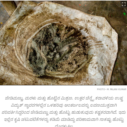
PHOTO • M. PALANI KUMAR
ಜೇಡಿಮಣ್ಣು, ಮರಳು ಮತ್ತು ಹೊಟ್ಟಿನ ಮಿಶ್ರಣ. ಉತ್ತರ ಚೆನ್ನೈ ಕರಾವಳಿಯ ಉಷ್ಣ
ವಿದ್ಯುತ್ ಸ್ಥಾವರಗಳಲ್ಲಿನ ಒಳಹರಿವು ಅಂತರ್ಜಲವನ್ನು ಲವಣಯುಕ್ತವಾಗಿ
ಪರಿವರ್ತಿಸಿದ್ದರಿಂದ ಜೇಡಿಮಣ್ಣು ಮತ್ತು ಹೊಟ್ಟು ಹುಡುಕುವುದು ಕಷ್ಟಕರವಾಗಿದೆ. ಇದು
ಇಲ್ಲಿನ ಕೃಷಿ ಚಟುವಟಿಕೆಗಳನ್ನು ಕಡಿಮೆ ಮಾಡಿದ್ದು ಪರಿಣಾಮವಾಗಿ ಸಾಕಷ್ಟು ಹೊಟ್ಟು
ದೊರಕುತ್ತಿಲ್ಲ