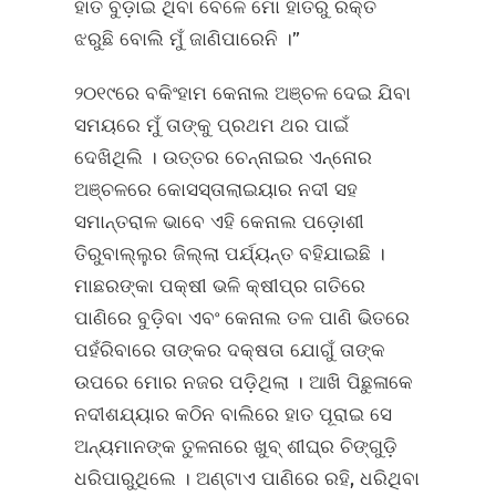
ହାତ ବୁଡ଼ାଇ ଥିବା ବେଳେ ମୋ ହାତରୁ ରକ୍ତ
ଝରୁଛି ବୋଲି ମୁଁ ଜାଣିପାରେନି ।”
୨୦୧୯ରେ ବକିଂହାମ କେନାଲ ଅଞ୍ଚଳ ଦେଇ ଯିବା
ସମୟରେ ମୁଁ ତାଙ୍କୁ ପ୍ରଥମ ଥର ପାଇଁ
ଦେଖିଥିଲି । ଉତ୍ତର ଚେନ୍ନାଇର ଏନ୍ନୋର
ଅଞ୍ଚଳରେ କୋସସ୍‌ତାଲାଇୟାର ନଦୀ ସହ
ସମାନ୍ତରାଳ ଭାବେ ଏହି କେନାଲ ପଡ଼ୋଶୀ
ତିରୁବାଲ୍ଲୁର ଜିଲ୍ଲା ପର୍ଯ୍ୟନ୍ତ ବହିଯାଇଛି ।
ମାଛରଙ୍କା ପକ୍ଷୀ ଭଳି କ୍ଷୀପ୍ର ଗତିରେ
ପାଣିରେ ବୁଡ଼ିବା ଏବଂ କେନାଲ ତଳ ପାଣି ଭିତରେ
ପହଁରିବାରେ ତାଙ୍କର ଦକ୍ଷତା ଯୋଗୁଁ ତାଙ୍କ
ଉପରେ ମୋର ନଜର ପଡ଼ିଥିଲା । ଆଖି ପିଛୁଳାକେ
ନଦୀଶଯ୍ୟାର କଠିନ ବାଲିରେ ହାତ ପୂରାଇ ସେ
ଅନ୍ୟମାନଙ୍କ ତୁଳନାରେ ଖୁବ୍‌ ଶୀଘ୍ର ଚିଙ୍ଗୁଡ଼ି
ଧରିପାରୁଥିଲେ । ଅଣ୍ଟାଏ ପାଣିରେ ରହି, ଧରିଥିବା