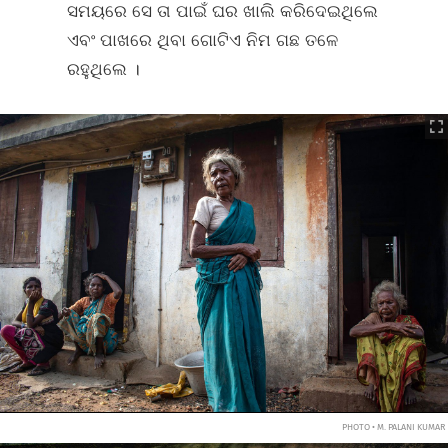
ସମୟରେ ସେ ତା ପାଇଁ ଘର ଖାଲି କରିଦେଇଥିଲେ
ଏବଂ ପାଖରେ ଥିବା ଗୋଟିଏ ନିମ ଗଛ ତଳେ
ରହୁଥିଲେ ।
PHOTO • M. PALANI KUMAR