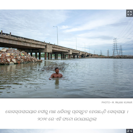
PHOTO • M. PALANI KUMAR
କୋସସ୍‌ତାଲାଇୟାର ନଦୀରୁ ମାଛ ଧରିବାକୁ ପ୍ରସ୍ତୁତ ହେଉଛନ୍ତି ସେଲ୍ଲାୟା ।
୨୦୨୧
ରେ ଏହି ଫଟୋ ଉଠାଯାଇଥିଲା