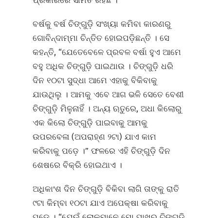
ପ୍ରକାରରେ ସୀମିତ ରହିଛି ।
ବର୍ଷକୁ ବର୍ଷ ଚିଙ୍ଗୁଡ଼ି ସଂଖ୍ୟା କମିବା କାରଣରୁ
ଗୋବିନ୍ଦାମ୍ମା ଚିନ୍ତିତ ହୋଇପଡ଼ିଛନ୍ତି । ସେ
କହନ୍ତି, “ଯେତେବେଳେ ପ୍ରବଳ ବର୍ଷା ହୁଏ ଆମେ
ବହୁ ଅଧିକ ଚିଙ୍ଗୁଡ଼ି ପାଇଥାଉ । ଚିଙ୍ଗୁଡ଼ି ଧରି
ଦିନ ୧୦ଟା ସୁଦ୍ଧା ଆମେ ଏହାକୁ ବିକିବାକୁ
ଯାଉଥିଲୁ । ଆମକୁ ଏବେ ଆଗ ଭଳି ସେତେ ବେଶୀ
ଚିଙ୍ଗୁଡ଼ି ମିଳୁନାହିଁ । ଅନ୍ୟ ଋତୁରେ, ଅଧା କିଲୋରୁ
ଏକ କିଲୋ ଚିଙ୍ଗୁଡ଼ି ପାଇବାକୁ ଆମକୁ
ଉପରବେଳା (ଅପରାହ୍‌ଣ ୨ଟା) ଯାଏ କାମ
କରିବାକୁ ପଡ଼େ ।” ଫଳରେ ଏହି ଚିଙ୍ଗୁଡ଼ି ଦିନ
ଶେଷରେ ବିକ୍ରି ହୋଇଥାଏ ।
ଅଧିକାଂଶ ଦିନ ଚିଙ୍ଗୁଡ଼ି ବିକିବା ଲାଗି ତାଙ୍କୁ ରାତି
୯ଟା କିମ୍ବା ୧୦ଟା ଯାଏ ଅପେକ୍ଷା କରିବାକୁ
ପଡ଼େ । “ଯେଉଁ ଲୋକମାନେ ମୋ ପାଖରୁ ଚିଙ୍ଗୁଡ଼ି