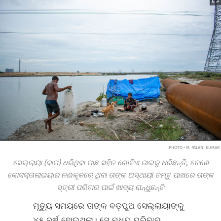
PHOTO • M. PALANI KUMAR
ସେଲ୍ଲାୟା (ବାମ) ଧରିଥିବା ମାଛ ସହିତ ଗୋଟିଏ ଜାଲକୁ ଧରିଛନ୍ତି, ତେଣେ
କୋସସ୍‌ତାଲାଇୟାର ନଈକୂଳରେ ଥିବା ତାଙ୍କ ଅସ୍ଥାୟୀ ତମ୍ବୁ ପାଖରେ
ତାଙ୍କ
ସ୍ତ୍ରୀ ପରିବାର ପାଇଁ ଖାଦ୍ୟ ରାନ୍ଧୁଛନ୍ତି
ମୃତ୍ୟୁ ସମୟରେ ତାଙ୍କ ବଡ଼ପୁଅ ସେଲ୍ଲାୟାଙ୍କୁ
୪୫ ବର୍ଷ ହୋଇଥିଲା। ସେ ମଧ୍ୟ ପରିବାର