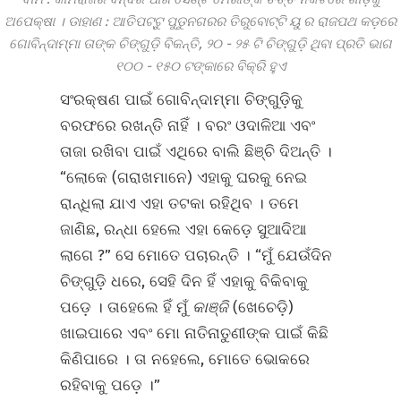
ଅପେକ୍ଷା । ଡାହାଣ
:
ଆତିପଟ୍ଟୁ ପୁଡୁନଗରର ତିରୁବୋଟ୍ଟି
ୟୁ
ର ରାଜପଥ କଡ଼ରେ
ଗୋବିନ୍ଦାମ୍ମା ତାଙ୍କ ଚିଙ୍ଗୁଡ଼ି ବିକନ୍ତି,
୨୦
-
୨୫
ଟି ଚିଙ୍ଗୁଡ଼ି ଥିବା
ପ୍ରତି ଭାଗ
୧୦୦
-
୧୫୦
ଟଙ୍କାରେ ବିକ୍ରି ହୁଏ
ସଂରକ୍ଷଣ ପାଇଁ ଗୋବିନ୍ଦାମ୍ମା ଚିଙ୍ଗୁଡ଼ିକୁ
ବରଫରେ ରଖନ୍ତି ନାହିଁ । ବରଂ ଓଦାଳିଆ ଏବଂ
ତାଜା ରଖିବା ପାଇଁ ଏଥିରେ ବାଲି ଛିଞ୍ଚି ଦିଅନ୍ତି ।
“ଲୋକେ (ଗରାଖମାନେ) ଏହାକୁ ଘରକୁ ନେଇ
ରାନ୍ଧିଲା ଯାଏ ଏହା ତଟକା ରହିଥିବ । ତମେ
ଜାଣିଛ, ରନ୍ଧା ହେଲେ ଏହା କେଡ଼େ ସୁଆଦିଆ
ଲାଗେ ?” ସେ ମୋତେ ପଚାରନ୍ତି । “ମୁଁ ଯେଉଁଦିନ
ଚିଙ୍ଗୁଡ଼ି ଧରେ, ସେହି ଦିନ ହିଁ ଏହାକୁ ବିକିବାକୁ
ପଡ଼େ । ତାହେଲେ ହିଁ ମୁଁ
କାଞ୍ଜି
(ଖେଚେଡ଼ି)
ଖାଇପାରେ ଏବଂ ମୋ ନାତିନାତୁଣୀଙ୍କ ପାଇଁ କିଛି
କିଣିପାରେ । ତା ନହେଲେ, ମୋତେ ଭୋକରେ
ରହିବାକୁ ପଡ଼େ ।”