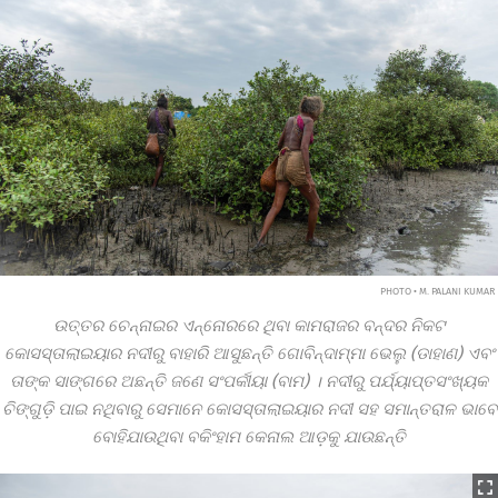
PHOTO • M. PALANI KUMAR
ଉତ୍ତର ଚେନ୍ନାଇର ଏନ୍ନୋରରେ ଥିବା କାମରାଜର ବନ୍ଦର ନିକଟ
କୋସସ୍‌ତାଲାଇୟାର ନଦୀରୁ ବାହାରି ଆସୁଛନ୍ତି ଗୋବିନ୍ଦାମ୍ମା ଭେଲୁ (ଡାହାଣ) ଏବଂ
ତାଙ୍କ ସାଙ୍ଗରେ ଅଛନ୍ତି ଜଣେ ସଂପର୍କୀୟା
(ବାମ) । ନଦୀରୁ ପର୍ଯ୍ୟାପ୍ତସଂଖ୍ୟକ
ଚିଙ୍ଗୁଡ଼ି ପାଇ ନଥିବାରୁ ସେମାନେ କୋସସ୍‌ତାଲାଇୟାର ନଦୀ ସହ ସମାନ୍ତରାଳ ଭାବେ
ବୋହିଯାଉଥିବା ବକିଂହାମ କେନାଲ ଆଡ଼କୁ ଯାଉଛନ୍ତି