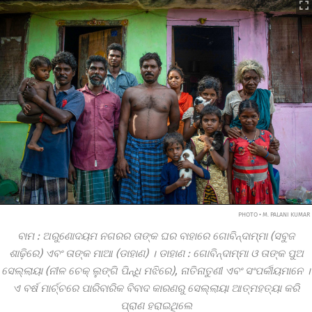
PHOTO • M. PALANI KUMAR
ବାମ
:
ଅରୁଣୋଦୟମ ନଗରର ତାଙ୍କ ଘର ବାହାରେ ଗୋବିନ୍ଦାମ୍ମା (ସବୁଜ
ଶାଢ଼ିରେ) ଏବଂ ତାଙ୍କ ମାଆ (ଡାହାଣ) । ଡାହାଣ
:
ଗୋବିନ୍ଦାମ୍ମା ଓ ତାଙ୍କ ପୁଅ
ସେଲ୍ଲାୟା (ନୀଳ ଚେକ୍‌ ଲୁଙ୍ଗି ପିନ୍ଧି ମଝିରେ), ନାତିନାତୁଣୀ ଏବଂ ସଂପର୍କୀୟମାନେ ।
ଏ ବର୍ଷ ମାର୍ଚ୍ଚରେ ପାରିବାରିକ ବିବାଦ କାରଣରୁ ସେଲ୍ଲାୟା ଆତ୍ମହତ୍ୟା କରି
ପ୍ରାଣ ହରାଇଥିଲେ