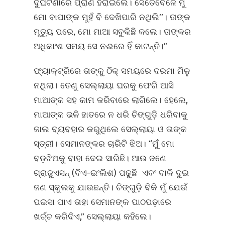
ଦୁର୍ଘଟଣାରେ ପ୍ରାଣ ହରାଇଲେ। ସେତେବେଳେ ମୁଁ
ମୋ ବାପାଙ୍କ ମୁହଁ ବି ଦେଖିପାରି ନଥିଲି’’। ତାଙ୍କ
ମୃତ୍ୟୁ ପରେ, ମୋ ମାଆ ସବୁକିଛି କଲେ। ତାଙ୍କର
ଅଧିକାଂଶ ସମୟ ସେ ନଈରେ ହିଁ କାଟନ୍ତି।”
ଫ୍ୟାକ୍ଟ୍ରିରେ ତାଙ୍କୁ ଠିକ୍‌ ସମୟରେ ଦରମା ମିଳୁ
ନଥିଲା। ତେଣୁ ସେଲ୍ଲାୟା ଘରକୁ ଫେରି ଆସି
ମାଆଙ୍କ ସହ କାମ କରିବାରେ ଲାଗିଲେ। ହେଲେ,
ମାଆଙ୍କ ଭଳି ହାତରେ ନ ଧରି ଚିଙ୍ଗୁଡ଼ି ଧରିବାକୁ
ଜାଲ ବ୍ୟବହାର କରୁଥିଲେ ସେଲ୍ଲାୟା ଓ ତାଙ୍କ
ସ୍ତ୍ରୀ। ସେମାନଙ୍କର ଚାରିଟି ଝିଅ। “ମୁଁ ମୋ
ବଡ଼ଝିଅକୁ ବାହା ଦେଇ ସାରିଛି। ଆଉ ଜଣେ
ଗ୍ରାଜୁଏସନ୍‌ (ବିଏ-ଇଂଲିଶ) ପଢୁଛି ଏବଂ ବାକି ଦୁଇ
ଜଣ ସ୍କୁଲକୁ ଯାଉଛନ୍ତି। ଚିଙ୍ଗୁଡ଼ି ବିକି ମୁଁ ଯେଉଁ
ପଇସା ପାଏ ତାହା ସେମାନଙ୍କ ପାଠପଢ଼ାରେ
ଖର୍ଚ୍ଚ କରିଦିଏ,” ସେଲ୍ଲାୟା କହିଲେ।