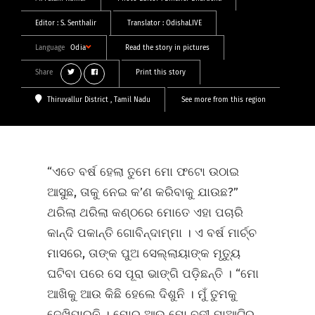
Editor :
S. Senthalir
Translator :
OdishaLIVE
Language
Odia
Read the story in pictures
Share
Print this story
Thiruvallur District
, Tamil Nadu
See more from this region
“ଏତେ ବର୍ଷ ହେଲା ତୁମେ ମୋ ଫଟୋ ଉଠାଇ
ଆସୁଛ, ତାକୁ ନେଇ କ’ଣ କରିବାକୁ ଯାଉଛ?”
ଥରିଲା ଥରିଲା କଣ୍ଠରେ ମୋତେ ଏହା ପଚାରି
କାନ୍ଦି ପକାନ୍ତି ଗୋବିନ୍ଦାମ୍ମା । ଏ ବର୍ଷ ମାର୍ଚ୍ଚ
ମାସରେ, ତାଙ୍କ ପୁଅ ସେଲ୍ଲାୟାଙ୍କ ମୃତ୍ୟୁ
ଘଟିବା ପରେ ସେ ପୂରା ଭାଙ୍ଗି ପଡ଼ିଛନ୍ତି । “ମୋ
ଆଖିକୁ ଆଉ କିଛି ହେଲେ ଦିଶୁନି । ମୁଁ ତୁମକୁ
ଦେଖିପାରୁନି । ମୋର ଆଉ ମୋ ବୁଢ଼ୀ ମାଆଟିର