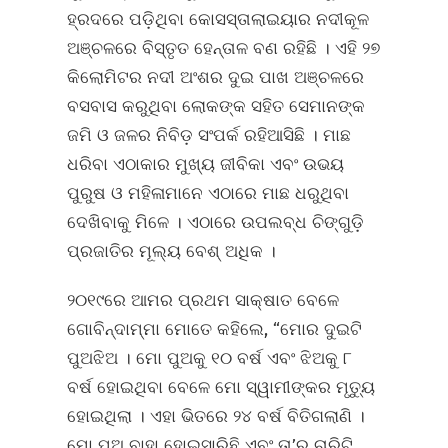
ହ୍ରଦରେ ପଡ଼ିଥିବା କୋସସ୍‌ତାଲାଇୟାର ନଦୀକୂଳ
ଅଞ୍ଚଳରେ ବିସ୍ତୃତ ହେନ୍ତାଳ ବଣ ରହିଛି । ଏହି ୨୭
କିଲୋମିଟର ନଦୀ ଅଂଶର ଦୁଇ ପାଖ ଅଞ୍ଚଳରେ
ବସବାସ କରୁଥିବା ଲୋକଙ୍କ ସହିତ ସେମାନଙ୍କ
ଜମି ଓ ଜଳର ନିବିଡ଼ ସଂପର୍କ ରହିଆସିଛି । ମାଛ
ଧରିବା ଏଠାକାର ମୁଖ୍ୟ ଜୀବିକା ଏବଂ ଉଭୟ
ପୁରୁଷ ଓ ମହିଳାମାନେ ଏଠାରେ ମାଛ ଧରୁଥିବା
ଦେଖିବାକୁ ମିଳେ । ଏଠାରେ ଉପଲବ୍‌ଧ ଚିଙ୍ଗୁଡ଼ି
ପ୍ରଜାତିର ମୂଲ୍ୟ ବେଶ୍‌ ଅଧିକ ।
୨୦୧୯ରେ ଆମର ପ୍ରଥମ ସାକ୍ଷାତ ବେଳେ
ଗୋବିନ୍ଦାମ୍ମା ମୋତେ କହିଲେ, “ମୋର ଦୁଇଟି
ପୁଅଝିଅ । ମୋ ପୁଅକୁ ୧୦ ବର୍ଷ ଏବଂ ଝିଅକୁ ୮
ବର୍ଷ ହୋଇଥିବା ବେଳେ ମୋ ସ୍ୱାମୀଙ୍କର ମୃତ୍ୟୁ
ହୋଇଥିଲା । ଏହା ଭିତରେ ୨୪ ବର୍ଷ ବିତିଗଲାଣି ।
ମୋ ପୁଅ ବାହା ହୋଇସାରିଛି ଏବଂ ତା’ର ଚାରିଟି