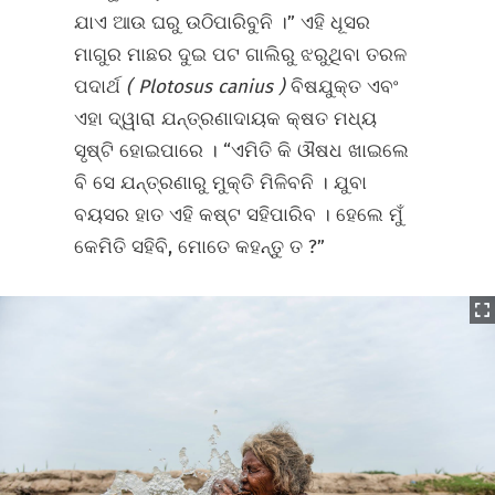
ଯାଏ ଆଉ ଘରୁ ଉଠିପାରିବୁନି ।” ଏହି ଧୂସର
ମାଗୁର ମାଛର ଦୁଇ ପଟ ଗାଲିରୁ ଝରୁଥିବା ତରଳ
ପଦାର୍ଥ
(
Plotosus canius
)
ବିଷଯୁକ୍ତ ଏବଂ
ଏହା ଦ୍ୱାରା ଯନ୍ତ୍ରଣାଦାୟକ କ୍ଷତ ମଧ୍ୟ
ସୃଷ୍ଟି ହୋଇପାରେ । “ଏମିତି କି ଔଷଧ ଖାଇଲେ
ବି ସେ ଯନ୍ତ୍ରଣାରୁ ମୁକ୍ତି ମିଳିବନି । ଯୁବା
ବୟସର ହାତ ଏହି କଷ୍ଟ ସହିପାରିବ । ହେଲେ ମୁଁ
କେମିତି ସହିବି, ମୋତେ କହନ୍ତୁ ତ ?”