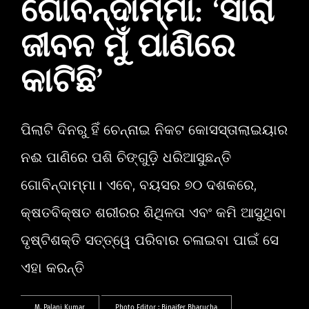
ଗୋବିନ୍ଦାମ୍ମା: ‘ସାରା
ଜୀବନ ମୁଁ ପାଣିରେ
କାଟିଛି’
ପିଲାଟି ଦିନରୁ ହିଁ ଚେନ୍ନାଇ ନିକଟ କୋସସ୍‌ତାଲାଇୟାର
ନଈ ପାଣିରେ ପଶି ଚିଙ୍ଗୁଡ଼ି ଧରିଆସୁଛନ୍ତି
ଗୋବିନ୍ଦାମ୍ମା। ଏବେ, ବୟସର ୭୦ ଦଶକରେ,
କ୍ଷତବିକ୍ଷତ ଶରୀରର ଶିଥିଳତା ଏବଂ କମି ଆସୁଥିବା
ଦୃଷ୍ଟିଶକ୍ତି ସତ୍ତ୍ୱେ ପରିବାର ଚଳାଇବା ପାଇଁ ସେ
ଏହା କରନ୍ତି
M. Palani Kumar
Photo Editor :
Binaifer Bharucha