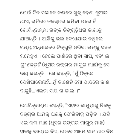
ଯେଉଁ ଦିନ ସକାଳେ ନଈରେ ଖୁବ୍‌ ବେଶୀ ଜୁଆର
ଥାଏ, ରାତିରେ ଜଳସ୍ତର କମିବା ପରେ ହିଁ
ଗୋବିନ୍ଦାମ୍ମା ତାଙ୍କ ଚିଙ୍ଗୁଡ଼ିଧରା ଜାଗାକୁ
ଯାଆନ୍ତି । ଆଖିକୁ ଭଲ ଦେଖାଯାଉ ନଥିଲେ
ମଧ୍ୟ ଅନ୍ଧାରରେ ଚିଙ୍ଗୁଡ଼ି ଧରିବା ତାଙ୍କୁ ସହଜ
ମନେହୁଏ । ହେଲେ ପାଣିରେ ଥିବା ସାପ, ଏବଂ
ଇ
ରୁଂ କେଡ଼ତି
(ଧୂସର ରଙ୍ଗର ମାଗୁର ମାଛ)କୁ ସେ
ଭୟ କରନ୍ତି । ସେ କହନ୍ତି, “ମୁଁ ଠିକ୍‌ରେ
ଦେଖିପାରେନାହିଁ...ମୁଁ ଜାଣେନି ମୋ ପାଦରେ କ’ଣ
ବାଜୁଛି...ଏଇଟା ସାପ ନା ଜାଲ ।”
ଗୋବିନ୍ଦାମ୍ମା କହନ୍ତି, “ଏହାର କାମୁଡ଼ାରୁ ନିଜକୁ
ବଞ୍ଚାଇ ଆମକୁ ଘରକୁ ଫେରିବାକୁ ପଡ଼ିବ । ଯଦି
ଏଇ କଳା ମାଛ (ଧୂସର ରଙ୍ଗର ମାଗୁର ମାଛ)
ହାତକୁ ବାଡ଼େଇ ଦିଏ, ତେବେ ଆମେ ସାତ ଆଠ ଦିନ