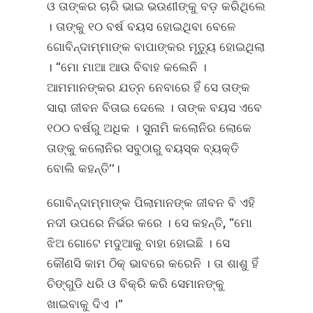
ଓ ତାଙ୍କର ଚାରି ଭାଇ ଭଉଣୀଙ୍କୁ ବଡ଼ କରିଥିଲେ
। ତାଙ୍କୁ ୧୦ ବର୍ଷ ବୟସ ହୋଇଥିବା ବେଳେ
ଗୋବିନ୍ଦାମ୍ମାଙ୍କ ବାପାଙ୍କର ମୃତ୍ୟୁ ହୋଇଥିଲା
। “ମୋ ମାଆ ଆଉ ବିବାହ କଲେନି ।
ଆମମାନଙ୍କର ଯତ୍ନ ନେବାରେ ହିଁ ସେ ତାଙ୍କ
ସାରା ଜୀବନ ବିତାଇ ଦେଲେ । ତାଙ୍କ ବୟସ ଏବେ
୧୦୦ ବର୍ଷରୁ ଅଧିକ । ସୁନାମି କଲୋନିର ଲୋକେ
ତାଙ୍କୁ କଲୋନିର ସବୁଠାରୁ ବୟସ୍କ ବ୍ୟକ୍ତି
ବୋଲି କହନ୍ତି’’।
ଗୋବିନ୍ଦାମ୍ମାଙ୍କ ପିଲାମାନଙ୍କ ଜୀବନ ବି ଏହି
ନଦୀ ଉପରେ ନିର୍ଭର କରେ । ସେ କହନ୍ତି, “ମୋ
ଝିଅ ଗୋଟେ ମଦୁଆକୁ ବାହା ହୋଇଛି । ସେ
କୌଣସି କାମ ଠିକ୍‌ ଭାବରେ କରେନି । ତା ଶାଶୁ ହିଁ
ଚିଙ୍ଗୁଡି ଧରି ଓ ବିକ୍ରି କରି ସେମାନଙ୍କୁ
ଖାଇବାକୁ ଦିଏ ।”