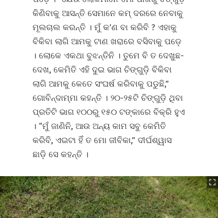
କିଣିବାକୁ ଆସନ୍ତି ସେମାନେ କମ୍‌ ଦରରେ ନେବାକୁ
ମୂଲଚାଲ କରନ୍ତି । ମୁଁ କ’ଣ ବା କରିବି ? ଏହାକୁ
ବିକିବା ଲାଗି ଆମକୁ ଟାଣ ଖରାରେ ବସିବାକୁ ପଡ଼େ
। ଲୋକେ ଏକଥା ବୁଝନ୍ତିନି । ତୁମେ ବି ତ ଦେଖୁଛ-
ଦେଖ, କେମିତି ଏହି ଦୁଇ ଭାଗ ଚିଙ୍ଗୁଡ଼ି ବିକିବା
ଲାଗି ଆମକୁ କେତେ ସଂଘର୍ଷ କରିବାକୁ ପଡୁଛି,”
ଗୋବିନ୍ଦାମ୍ମା କହନ୍ତି । ୨୦-୨୫ଟି ଚିଙ୍ଗୁଡ଼ି ଥିବା
ପ୍ରତିଟି ଭାଗ ୧୦୦ରୁ ୧୫୦ ଟଙ୍କାରେ ବିକ୍ରି ହୁଏ
। “ମୁଁ ଜାଣିନି, ଆଉ ଅନ୍ୟ କାମ ସବୁ କେମିତି
କରିବି, ଏଇଟା ହିଁ ତ ମୋ ଜୀବିକା,” ଦୀର୍ଘଶ୍ୱାସ
ଛାଡ଼ି ସେ କହନ୍ତି ।