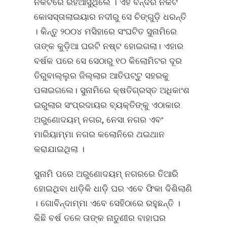
ନିକଟରେ ରହିଆସୁଥିଲେ । ଏହି ବନ୍ଦର ନିକଟ
କୋସସ୍‌ତାଲାଇୟାର ନଦୀରୁ ସେ ଚିଙ୍ଗୁଡ଼ି ଧରନ୍ତି
। କିନ୍ତୁ ୨୦୦୪ ମସିହାରେ ସଂଘଟିତ ସୁନାମିରେ
ତାଙ୍କ କୁଡ଼ିଆ ଘରଟି ନଷ୍ଟ ହୋଇଗଲା। ଏହାର
ବର୍ଷକ ପରେ ସେ ସେଠାରୁ ୧୦ କିଲୋମିଟର ଦୂର
ତିରୁବାଲ୍ଲୁର ଜିଲ୍ଲାର ଆତିପଟ୍ଟୁ ସହରକୁ
ପଳାଇଗଲେ। ସୁନାମିରେ କ୍ଷତିଗ୍ରସ୍ତ ଅଧିକାଂଶ
ଇରୁଲାର ସଂପ୍ରଦାୟର ବ୍ୟକ୍ତିଙ୍କୁ ଏଠାକାର
ଅରୁଣୋଦୟମ୍‌ ନଗର, ନେସା ନଗର ଏବଂ
ମାରିୟାମ୍ମା ନଗର କଲୋନିରେ ଥଇଥାନ
କରାଯାଇଥିଲା ।
ସୁନାମି ପରେ ଅରୁଣୋଦୟମ୍‌ ନଗରରେ ତିଆରି
ହୋଇଥିବା ଧାଡ଼ିକି ଧାଡ଼ି ଘର ଏବେ ଫିକା ଦିଶିଲାଣି
। ଗୋବିନ୍ଦାମ୍ମା ଏବେ ସେହିଠାରେ ରହୁଛନ୍ତି ।
କିଛି ବର୍ଷ ତଳେ ତାଙ୍କ ନାତୁଣୀର ବାହାଘର