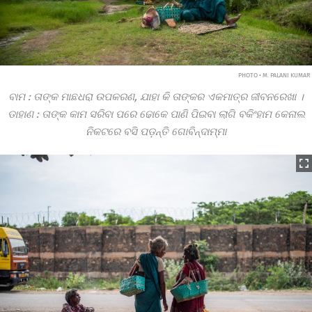
PHOTO • M. PALANI KUMAR
ବାମ
:
ତାଙ୍କ ମାଛଧରା ଉପକରଣ, ଯାହା କି ତାଙ୍କର ଏକମାତ୍ର ଜୀବନରେଖା ।
ଡାହାଣ
:
ତାଙ୍କ କାମ ସରିବା ପରେ ଢୋକେ ପାଣି ପିଇବା ଲାଗି ବକିଂହାମ କେନାଲ
ନିକଟରେ ବସି ପଡ଼ନ୍ତି ଗୋବିନ୍ଦାମ୍ମା