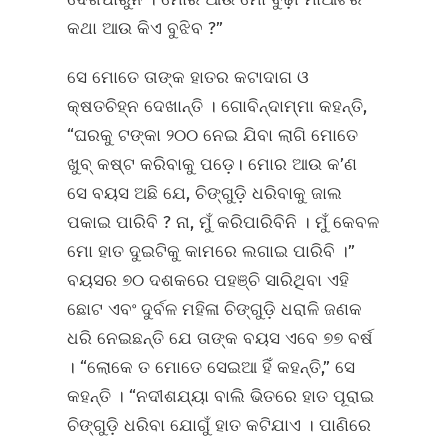
କଥା ଆଉ କିଏ ବୁଝିବ ?”
ସେ ମୋତେ ତାଙ୍କ ହାତର କଟାଦାଗ ଓ
କ୍ଷତଚିହ୍ନ ଦେଖାନ୍ତି । ଗୋବିନ୍ଦାମ୍ମା କହନ୍ତି,
“ଘରକୁ ଟଙ୍କା ୨୦୦ ନେଇ ଯିବା ଲାଗି ମୋତେ
ଖୁବ୍‌ କଷ୍ଟ କରିବାକୁ ପଡ଼େ। ମୋର ଆଉ କ’ଣ
ସେ ବୟସ ଅଛି ଯେ, ଚିଙ୍ଗୁଡ଼ି ଧରିବାକୁ ଜାଲ
ପକାଇ ପାରିବି ? ନା, ମୁଁ କରିପାରିବିନି । ମୁଁ କେବଳ
ମୋ ହାତ ଦୁଇଟିକୁ କାମରେ ଲଗାଇ ପାରିବି ।”
ବୟସର ୭୦ ଦଶକରେ ପହଞ୍ଚି ସାରିଥିବା ଏହି
ଛୋଟ ଏବଂ ଦୁର୍ବଳ ମହିଳା ଚିଙ୍ଗୁଡ଼ି ଧରାଳି ଜଣକ
ଧରି ନେଇଛନ୍ତି ଯେ ତାଙ୍କ ବୟସ ଏବେ ୭୭ ବର୍ଷ
। “ଲୋକେ ତ ମୋତେ ସେଇଆ ହିଁ କହନ୍ତି,” ସେ
କହନ୍ତି । “ନଦୀଶଯ୍ୟା ବାଲି ଭିତରେ ହାତ ପୂରାଇ
ଚିଙ୍ଗୁଡ଼ି ଧରିବା ଯୋଗୁଁ ହାତ କଟିଯାଏ । ପାଣିରେ