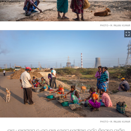
PHOTO • M. PALANI KUMAR
PHOTO • M. PALANI KUMAR
ବାମ
:
କାମରାଜର ବନ୍ଦର ପାଖ ସେଣ୍ଟ ମେରୀଙ୍କ ଚର୍ଚ୍ଚ ନିକଟରେ ଗାଡ଼ିକୁ