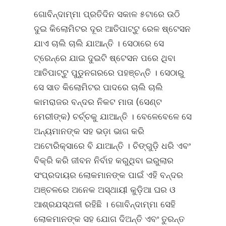
ଗୋବିନ୍ଦାମ୍ମା ପ୍ରତିଦିନ ସକାଳ ୫ଟାରେ ଉଠି
ଦୁଇ କିଲୋମିଟର ଦୂର ଆତିପାଟ୍ଟୁ ରେଳ ଷ୍ଟେସନ
ଯାଏ ଚାଲି ଚାଲି ଯାଆନ୍ତି । ସେଠାରେ ସେ
ଟ୍ରେନ୍‌ରେ ଯାଇ ଦୁଇଟି ଷ୍ଟେସନ ପରେ ଥିବା
ଆତିପାଟ୍ଟୁ ପୁଡୁନଗରରେ ପହଞ୍ଚନ୍ତି । ସେଠାରୁ
ସେ ସାତ କିଲୋମିଟର ପାଦରେ ଚାଲି ଚାଲି
କାମରାଜର ବନ୍ଦର ନିକଟ ମାତା (ସେଣ୍ଟ
ମେରୀଙ୍କ) ଚର୍ଚ୍ଚକୁ ଯାଆନ୍ତି । ବେଳେବେଳେ ସେ
ଅନ୍ୟମାନଙ୍କ ସହ ଭଡ଼ା ଭାଗ କରି
ଅଟୋରିକ୍‌ସାରେ ବି ଯାଆନ୍ତି । ଚିଙ୍ଗୁଡ଼ି ଧରି ଏବଂ
ବିକ୍ରି କରି ଜୀବନ ନିର୍ବାହ କରୁଥିବା ଇରୁଲାର
ସଂପ୍ରଦାୟର ଲୋକମାନଙ୍କ ପାଇଁ ଏହି ବନ୍ଦର
ଅଞ୍ଚଳରେ ଅନେକ ଅସ୍ଥାୟୀ କୁଡ଼ିଆ ଘର ଓ
ଆଶ୍ରଯସ୍ଥଳୀ ରହିଛି । ଗୋବିନ୍ଦାମ୍ମା ସେହି
ଲୋକମାନଙ୍କ ସହ ଯୋଗ ଦିଅନ୍ତି ଏବଂ ତୁରନ୍ତ