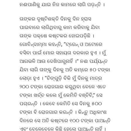
ନଈପାଣିକୁ ଯାଇ ନିଜ କାମରେ ଲାଗି ପଡ଼ନ୍ତି ।
ତାଙ୍କର ଦୃଷ୍ଟିଶକ୍ତି ଦିନକୁ ଦିନ ହ୍ରାସ
ପାଇବାରେ ଲାଗିଥିବାରୁ କାମ କରିବାକୁ ଯିବା
ତାଙ୍କ ପକ୍ଷେ କଷ୍ଟକର ହୋଇପଡ଼ିଛି ।
ଗୋବିନ୍ଦାମ୍ମା କହନ୍ତି, “ଟ୍ରେନ୍‌ ଓ ଅଟୋରେ
ବସିବା ପାଇଁ ମୋର ସହାୟତା ଦରକାର ହୁଏ । ମୁଁ
ଆଗଭଳି ଆଉ ଦେଖିପାରୁନାହିଁ ।” ନଈ ପର୍ଯ୍ୟନ୍ତ
ଯିବା ଲାଗି ତାଙ୍କୁ ଦିନକୁ ଅତି କମ୍‌ରେ ୫୦ ଟଙ୍କା
ଲୋଡ଼ା ହୁଏ । “ଚିଙ୍ଗୁଡ଼ି ବିକି ମୁଁ ଦିନକୁ ମାତ୍ର
୨୦୦ ଟଙ୍କା ରୋଜଗାର କରୁଥିବା ବେଳେ ଏତେ
ଟଙ୍କା ଖର୍ଚ୍ଚ କଲେ ମୁଁ କେମିତି ବଞ୍ଚିବି,” ସେ
ପଚାରନ୍ତି । କେବେ କେମିତି ସେ ଦିନକୁ ୫୦୦
ଟଙ୍କା ବି ରୋଜଗାର କରନ୍ତି । କିନ୍ତୁ ଅଧିକାଂଶ
ଦିନରେ ସେ ଅତି କଷ୍ଟରେ ୧୦୦ ଟଙ୍କା ପାଆନ୍ତି
ଏବଂ ବେଳେବେଳେ କିଛି ହେଲେ ପାଆନ୍ତି ନାହିଁ ।