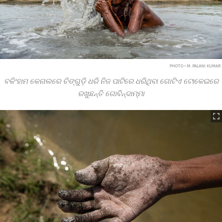
PHOTO • M. PALANI KUMAR
ବକିଂହାମ କେନାଲରେ ଚିଙ୍ଗୁଡ଼ି ଧରି ନିଜ ପାଟିରେ ଧରିଥିବା ଗୋଟିଏ ଟୋକେଇରେ
ରଖୁଛନ୍ତି ଗୋବିନ୍ଦାମ୍ମା