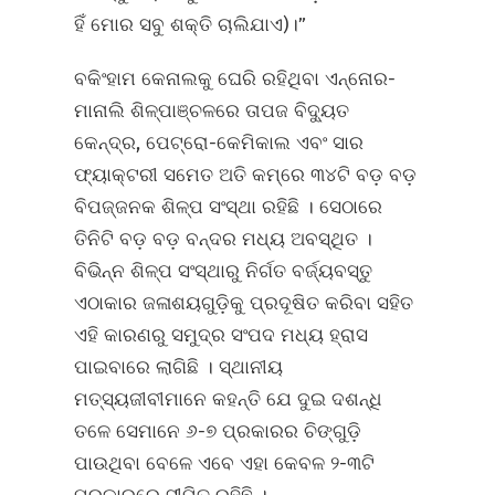
ହିଁ ମୋର ସବୁ ଶକ୍ତି ଚାଲିଯାଏ)।”
ବକିଂହାମ କେନାଲକୁ ଘେରି ରହିଥିବା ଏନ୍ନୋର-
ମାନାଲି ଶିଳ୍ପାଞ୍ଚଳରେ ତାପଜ ବିଦ୍ୟୁତ
କେନ୍ଦ୍ର, ପେଟ୍ରୋ-କେମିକାଲ ଏବଂ ସାର
ଫ୍ୟାକ୍ଟରୀ ସମେତ ଅତି କମ୍‌ରେ ୩୪ଟି ବଡ଼ ବଡ଼
ବିପଜ୍ଜନକ ଶିଳ୍ପ ସଂସ୍ଥା ରହିଛି । ସେଠାରେ
ତିନିଟି ବଡ଼ ବଡ଼ ବନ୍ଦର ମଧ୍ୟ ଅବସ୍ଥିତ ।
ବିଭିନ୍ନ ଶିଳ୍ପ ସଂସ୍ଥାରୁ ନିର୍ଗତ ବର୍ଜ୍ୟବସ୍ତୁ
ଏଠାକାର ଜଳାଶୟଗୁଡ଼ିକୁ ପ୍ରଦୂଷିତ କରିବା ସହିତ
ଏହି କାରଣରୁ ସମୁଦ୍ର ସଂପଦ ମଧ୍ୟ ହ୍ରାସ
ପାଇବାରେ ଲାଗିଛି । ସ୍ଥାନୀୟ
ମତ୍ସ୍ୟଜୀବୀମାନେ କହନ୍ତି ଯେ ଦୁଇ ଦଶନ୍ଧି
ତଳେ ସେମାନେ ୬-୭ ପ୍ରକାରର ଚିଙ୍ଗୁଡ଼ି
ପାଉଥିବା ବେଳେ ଏବେ ଏହା କେବଳ ୨-୩ଟି