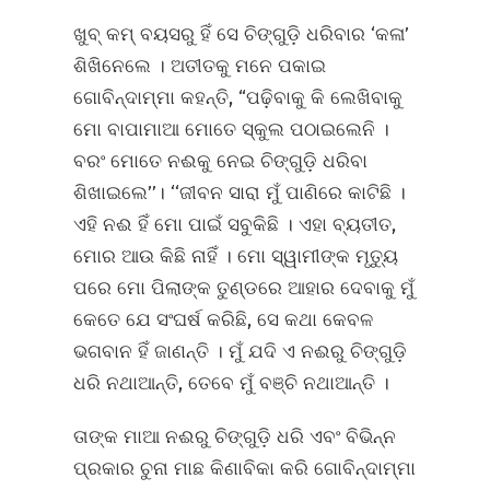
ଖୁବ୍‌ କମ୍‌ ବୟସରୁ ହିଁ ସେ ଚିଙ୍ଗୁଡ଼ି ଧରିବାର ‘କଳା’
ଶିଖିନେଲେ । ଅତୀତକୁ ମନେ ପକାଇ
ଗୋବିନ୍ଦାମ୍ମା କହନ୍ତି, “ପଢ଼ିବାକୁ କି ଲେଖିବାକୁ
ମୋ ବାପାମାଆ ମୋତେ ସ୍କୁଲ ପଠାଇଲେନି ।
ବରଂ ମୋତେ ନଈକୁ ନେଇ ଚିଙ୍ଗୁଡ଼ି ଧରିବା
ଶିଖାଇଲେ’’। ‘‘ଜୀବନ ସାରା ମୁଁ ପାଣିରେ କାଟିଛି ।
ଏହି ନଈ ହିଁ ମୋ ପାଇଁ ସବୁକିଛି । ଏହା ବ୍ୟତୀତ,
ମୋର ଆଉ କିଛି ନାହିଁ । ମୋ ସ୍ୱାମୀଙ୍କ ମୃତ୍ୟୁ
ପରେ ମୋ ପିଲାଙ୍କ ତୁଣ୍ଡରେ ଆହାର ଦେବାକୁ ମୁଁ
କେତେ ଯେ ସଂଘର୍ଷ କରିଛି, ସେ କଥା କେବଳ
ଭଗବାନ ହିଁ ଜାଣନ୍ତି । ମୁଁ ଯଦି ଏ ନଈରୁ ଚିଙ୍ଗୁଡ଼ି
ଧରି ନଥାଆନ୍ତି, ତେବେ ମୁଁ ବଞ୍ଚି ନଥାଆନ୍ତି ।
ତାଙ୍କ ମାଆ ନଈରୁ ଚିଙ୍ଗୁଡ଼ି ଧରି ଏବଂ ବିଭିନ୍ନ
ପ୍ରକାର ଚୁନା ମାଛ କିଣାବିକା କରି ଗୋବିନ୍ଦାମ୍ମା