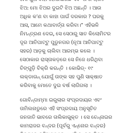
ଝିଅ: ମୋ ଝିଅର ଦୁଇଟି ଝିଅ ଅଛନ୍ତି । ଆଉ
ଅଧିକ କ’ଣ ବା କାହା ପାଇଁ ଦରକାର ? ଘରକୁ
ଆସ, ଆମେ କଥାବାର୍ତ୍ତା କରିବା।” ଏହିଭଳି
ନିମନ୍ତ୍ରଣ ଦେଇ, ସେ ସେଠାରୁ ସାତ କିଲୋମିଟର
ଦୂର ଆତିପାଟ୍ଟୁ ପୁଡୁନଗର (ନୂଆ ଆତିପାଟ୍ଟୁ
ସହର) ଆଡ଼କୁ ଚାଲିବା ଆରମ୍ଭ କଲେ ।
ସେଠାକାର ରାସ୍ତାକଡ଼ରେ ସେ ନିଜେ ଧରିଥିବା
ଚିଙ୍ଗୁଡ଼ି ବିକ୍ରି କରନ୍ତି । କୋଭିଡ୍‌- ୧୯
ଲକ୍‌ଡାଉନ୍‌ ଯୋଗୁଁ ତାଙ୍କ ସହ ପୁଣି ସାକ୍ଷାତ
କରିବାକୁ ମୋତେ ଦୁଇ ବର୍ଷ ଲାଗିଗଲା ।
ଗୋବିନ୍ଦାମ୍ମା ଇରୁଲାର ସଂପ୍ରଦାୟର ଏବଂ
ତାମିଲନାଡୁରେ ଏହି ସଂପ୍ରଦାୟ ଅନୁସୂଚିତ
ଜନଜାତି ଭାବରେ ତାଲିକାଭୁକ୍ତ । ସେ ଚେନ୍ନାଇର
କାମରାଜର ବନ୍ଦର (ପୂର୍ବରୁ ଏନ୍ନୋର ବନ୍ଦର)