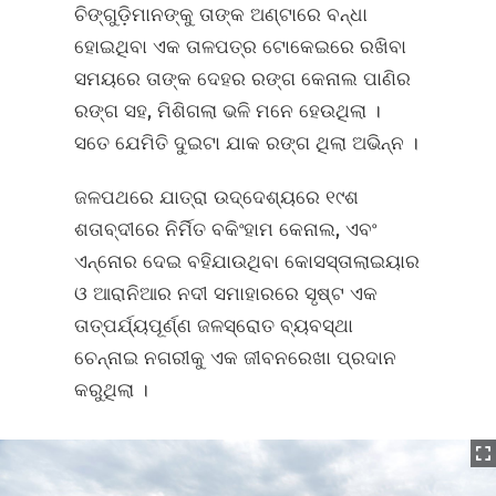
ଚିଙ୍ଗୁଡ଼ିମାନଙ୍କୁ ତାଙ୍କ ଅଣ୍ଟାରେ ବନ୍ଧା
ହୋଇଥିବା ଏକ ତାଳପତ୍ର ଟୋକେଇରେ ରଖିବା
ସମୟରେ ତାଙ୍କ ଦେହର ରଙ୍ଗ କେନାଲ ପାଣିର
ରଙ୍ଗ ସହ, ମିଶିଗଲା ଭଳି ମନେ ହେଉଥିଲା ।
ସତେ ଯେମିତି ଦୁଇଟା ଯାକ ରଙ୍ଗ ଥିଲା ଅଭିନ୍ନ ।
ଜଳପଥରେ ଯାତ୍ରା ଉଦ୍ଦେଶ୍ୟରେ ୧୯ଶ
ଶତାବ୍ଦୀରେ ନିର୍ମିତ ବକିଂହାମ କେନାଲ, ଏବଂ
ଏନ୍ନୋର ଦେଇ ବହିଯାଉଥିବା କୋସସ୍‌ତାଲାଇୟାର
ଓ ଆରାନିଆର ନଦୀ ସମାହାରରେ ସୃଷ୍ଟ ଏକ
ତାତ୍ପର୍ଯ୍ୟପୂର୍ଣ୍ଣ ଜଳସ୍ରୋତ ବ୍ୟବସ୍ଥା
ଚେନ୍ନାଇ ନଗରୀକୁ ଏକ ଜୀବନରେଖା ପ୍ରଦାନ
କରୁଥିଲା ।