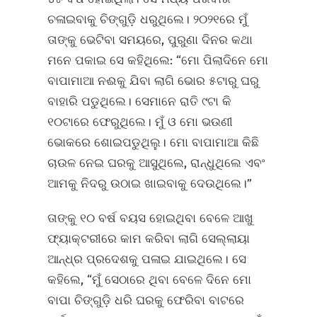
ଚଳାଇବାକୁ ଚିଙ୍ଗୁଡ଼ି ଧରୁଥିଲେ। ୨୦୨୧ରେ ମୁଁ
ତାଙ୍କୁ ଭେଟିବା ସମୟରେ, ପୁରୁଣା ଦିନର କଥା
ମନେ ପକାଇ ସେ କହିଥିଲେ: “ମୋ ପିଲାଦିନେ ମୋ
ବାପାମାଆ ନଈକୁ ଯିବା ଲାଗି ଭୋର ୫ଟାରୁ ଘରୁ
ବାହାରି ପଡୁଥିଲେ। ସେମାନେ ରାତି ୯ଟା କି
୧୦ଟାରେ ଫେରୁଥିଲେ। ମୁଁ ଓ ମୋ ଭଉଣୀ
ଭୋକରେ ଶୋଇପଡୁଥିଲୁ। ମୋ ବାପାମାଆ କିଛି
ଚାଉଳ ନେଇ ଘରକୁ ଆସୁଥିଲେ, ରାନ୍ଧୁଥିଲେ ଏବଂ
ଆମକୁ ନିଦରୁ ଉଠାଇ ଖାଇବାକୁ ଦେଉଥିଲେ।”
ତାଙ୍କୁ ୧୦ ବର୍ଷ ବୟସ ହୋଇଥିବା ବେଳେ ଆଖୁ
ଫ୍ୟାକ୍‌ଟରୀରେ କାମ କରିବା ଲାଗି ସେଲ୍ଲାୟା
ଆନ୍ଧ୍ର ପ୍ରଦେଶକୁ ପଳାଇ ଯାଇଥିଲେ। ସେ
କହିଲେ, “ମୁଁ ସେଠାରେ ଥିବା ବେଳେ ଦିନେ ମୋ
ବାପା ଚିଙ୍ଗୁଡ଼ି ଧରି ଘରକୁ ଫେରିବା ବାଟରେ