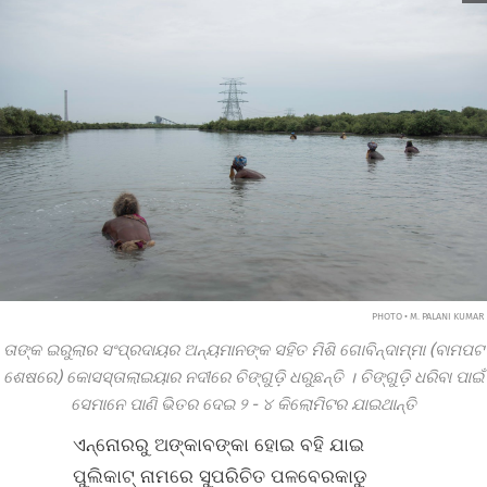
PHOTO • M. PALANI KUMAR
ତାଙ୍କ ଇରୁଲାର ସଂପ୍ରଦାୟର ଅନ୍ୟମାନଙ୍କ ସହିତ ମିଶି ଗୋବିନ୍ଦାମ୍ମା (ବାମପଟ
ଶେଷରେ)
କୋସସ୍‌ତାଲାଇୟାର ନଦୀରେ ଚିଙ୍ଗୁଡ଼ି ଧରୁଛନ୍ତି । ଚିଙ୍ଗୁଡ଼ି ଧରିବା ପାଇଁ
ସେମାନେ ପାଣି ଭିତର ଦେଇ
୨
-
୪
କିଲୋମିଟର ଯାଇଥାନ୍ତି
ଏନ୍ନୋରରୁ ଅଙ୍କାବଙ୍କା ହୋଇ ବହି ଯାଇ
ପୁଲିକାଟ୍‌ ନାମରେ ସୁପରିଚିତ ପଳବେରକାଡୁ