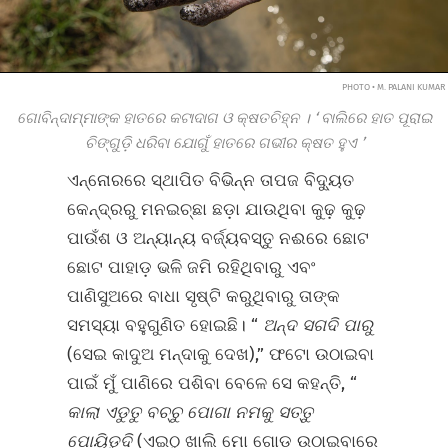
PHOTO • M. PALANI KUMAR
ଗୋବିନ୍ଦାମ୍ମାଙ୍କ ହାତରେ କଟାଦାଗ ଓ କ୍ଷତଚିହ୍ନ ।
‘
ବାଲିରେ ହାତ ପୂରାଇ
ଚିଙ୍ଗୁଡ଼ି ଧରିବା ଯୋଗୁଁ ହାତରେ ଗଭୀର କ୍ଷତ ହୁଏ
’
ଏନ୍ନୋରରେ ସ୍ଥାପିତ ବିଭିନ୍ନ ତାପଜ ବିଦ୍ୟୁତ
କେନ୍ଦ୍ରରୁ ମନଇଚ୍ଛା ଛଡ଼ା ଯାଉଥିବା କୁଢ଼ କୁଢ଼
ପାଉଁଶ ଓ ଅନ୍ୟାନ୍ୟ ବର୍ଜ୍ୟବସ୍ତୁ ନଈରେ ଛୋଟ
ଛୋଟ ପାହାଡ଼ ଭଳି ଜମି ରହିଥିବାରୁ ଏବଂ
ପାଣିସୁଅରେ ବାଧା ସୃଷ୍ଟି କରୁଥିବାରୁ ତାଙ୍କ
ସମସ୍ୟା ବହୁଗୁଣିତ ହୋଇଛି। “
ଅନ୍ଦ
ସଗଦି ପାରୁ
(ସେଇ କାଦୁଅ ମନ୍ଦାକୁ ଦେଖ),” ଫଟୋ ଉଠାଇବା
ପାଇଁ ମୁଁ ପାଣିରେ ପଶିବା ବେଳେ ସେ କହନ୍ତି, “
କାଲା ଏଡୁତୁ ବଚ୍ଚୁ ପୋଗା ନମକୁ ସତ୍ତୁ
ପୋୟିଡୁଦି
(ଏଇଠୁ ଖାଲି ମୋ ଗୋଡ଼ ଉଠାଇବାରେ