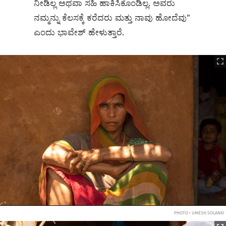
ನೀಡಿಲ್ಲ ಅಥವಾ ಸಹಿ ಹಾಕಿಸಿಕೊಂಡಿಲ್ಲ. ಅವರು
ನಮ್ಮನ್ನು ಕೆಲಸಕ್ಕೆ ಕರೆದರು ಮತ್ತು ನಾವು ಹೋದೆವು"
ಎಂದು ಭಾವೇಶ್‌ ಹೇಳುತ್ತಾರೆ.
PHOTO • UMESH SOLANKI