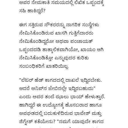
ಅವರ ನೇಮಕಾತಿ ಸಮಯದಲ್ಲಿ ಲಿಖಿತ ಒಪ್ಪಂದಕ್ಕೆ
ಸಹಿ ಹಾಕಿದ್ದರೆ?
ಈಗ ಸತ್ತಿರುವ ನೌಕರರನ್ನು ನಾಗರಿಕ ಸಂಸ್ಥೆಗಳು
ನೇಮಿಸಿಕೊಂಡಿರುವ ಖಾಸಗಿ ಗುತ್ತಿಗೆದಾರರು
ನೇಮಿಕೊಂಡಿದ್ದರೋ ಅಥವಾ ಪಂಚಾಯತ್‌
ಒಪ್ಪಂದದಡಿ ತಾತ್ಕಾಲಿಕವಾಗಿಯೋ, ಖಾಯಂ ಆಗಿ
ನೇಮಿಸಿಕೊಂಡಿತ್ತೋ ಎನ್ನುವುದರ ಕುರಿತು
ಸಂಬಂಧಿಕರಿಗೆ ಖಾತರಿಯಿಲ್ಲ.
"ಲೆಟರ್‌ ಹೆಡ್‌ ಕಾಗದದಲ್ಲಿ ದಾಖಲೆ ಇದ್ದಿರಬೇಕು.
ಆದರೆ ಅನಿಪ್‌ನ ಜೇಬಿನಲ್ಲೇ ಇದ್ದಿರಬಹುದು"
ಎಂದು ಅವರ ತಂದೆ ಝಾಲು ಭಾಯ್ ಹೇಳುತ್ತಾರೆ.
ಹಾಗಿದ್ದರೆ ಈ ಉದ್ಯೋಗಕ್ಕೆ ಹೊಸಬರಾದ ಹಾಗೂ
ಅವಘಡದಲ್ಲಿ ಬದುಕುಳಿದಿರುವ ಭಾವೇಶ್ ಮತ್ತು
ಜಿಗ್ನೇಶ್ ಕತೆಯೇನು? "ನಮಗೆ ಯಾವುದೇ ಕಾಗದ