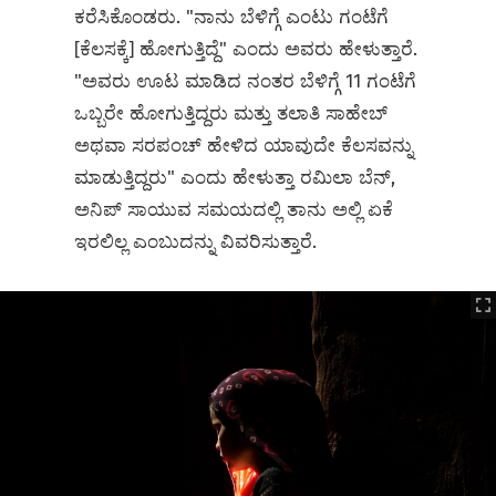
ಕರೆಸಿಕೊಂಡರು. "ನಾನು ಬೆಳಿಗ್ಗೆ ಎಂಟು ಗಂಟೆಗೆ
[ಕೆಲಸಕ್ಕೆ] ಹೋಗುತ್ತಿದ್ದೆ" ಎಂದು ಅವರು ಹೇಳುತ್ತಾರೆ.
"ಅವರು ಊಟ ಮಾಡಿದ ನಂತರ ಬೆಳಿಗ್ಗೆ 11 ಗಂಟೆಗೆ
ಒಬ್ಬರೇ ಹೋಗುತ್ತಿದ್ದರು ಮತ್ತು ತಲಾತಿ ಸಾಹೇಬ್
ಅಥವಾ ಸರಪಂಚ್ ಹೇಳಿದ ಯಾವುದೇ ಕೆಲಸವನ್ನು
ಮಾಡುತ್ತಿದ್ದರು" ಎಂದು ಹೇಳುತ್ತಾ ರಮಿಲಾ ಬೆನ್,
ಅನಿಪ್ ಸಾಯುವ ಸಮಯದಲ್ಲಿ ತಾನು ಅಲ್ಲಿ ಏಕೆ
ಇರಲಿಲ್ಲ ಎಂಬುದನ್ನು ವಿವರಿಸುತ್ತಾರೆ.