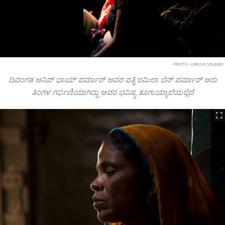
PHOTO • UMESH SOLANKI
ದಿವಂಗತ ಅನಿಪ್ ಭಾಯ್ ಪರ್ಮಾರ್ ಅವರ ಪತ್ನಿ ರಮಿಲಾ ಬೆನ್ ಪರ್ಮಾರ್ ಆರು
ತಿಂಗಳ ಗರ್ಭಿಣಿಯಾಗಿದ್ದು ಅವರ ಭವಿಷ್ಯ ತೂಗುಯ್ಯಾಲೆಯಲ್ಲಿದೆ