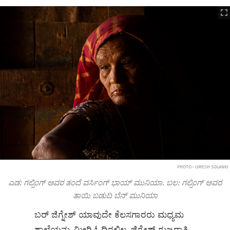
PHOTO • UMESH SOLANKI
ಎಡ: ಗಲ್ಸಿಂಗ್ ಅವರ ತಂದೆ ವರ್ಸಿಂಗ್ ಭಾಯ್ ಮುನಿಯಾ. ಬಲ: ಗಲ್ಸಿಂಗ್ ಅವರ
ತಾಯಿ ಬಡುದಿ ಬೆನ್ ಮುನಿಯಾ
ಬರ್ ಜಿಗ್ನೇಶ್ ಯಾವುದೇ ಕೆಲಸಗಾರರು ಮಧ್ಯಮ
ಶಾಲೆಯನ್ನು ಮೀರಿ ಓದಿರಲಿಲ್ಲ. ಜಿಗ್ನೇಶ್ ಗುಜರಾತಿ