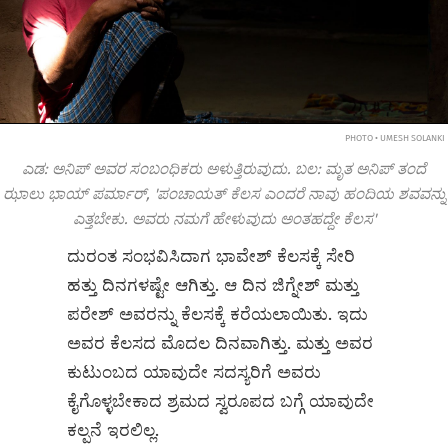
PHOTO • UMESH SOLANKI
ಎಡ: ಅನಿಪ್ ಅವರ ಸಂಬಂಧಿಕರು ಅಳುತ್ತಿರುವುದು. ಬಲ: ಮೃತ ಅನಿಪ್ ತಂದೆ
ಝಾಲು ಭಾಯ್ ಪರ್ಮಾರ್, 'ಪಂಚಾಯತ್ ಕೆಲಸ ಎಂದರೆ ನಾವು ಹಂದಿಯ ಶವವನ್ನು
ಎತ್ತಬೇಕು. ಅವರು ನಮಗೆ ಹೇಳುವುದು ಅಂತಹದ್ದೇ ಕೆಲಸ'
ದುರಂತ ಸಂಭವಿಸಿದಾಗ ಭಾವೇಶ್‌ ಕೆಲಸಕ್ಕೆ ಸೇರಿ
ಹತ್ತು ದಿನಗಳಷ್ಟೇ ಆಗಿತ್ತು. ಆ ದಿನ ಜಿಗ್ನೇಶ್ ಮತ್ತು
ಪರೇಶ್ ಅವರನ್ನು ಕೆಲಸಕ್ಕೆ ಕರೆಯಲಾಯಿತು. ಇದು
ಅವರ ಕೆಲಸದ ಮೊದಲ ದಿನವಾಗಿತ್ತು. ಮತ್ತು ಅವರ
ಕುಟುಂಬದ ಯಾವುದೇ ಸದಸ್ಯರಿಗೆ ಅವರು
ಕೈಗೊಳ್ಳಬೇಕಾದ ಶ್ರಮದ ಸ್ವರೂಪದ ಬಗ್ಗೆ ಯಾವುದೇ
ಕಲ್ಪನೆ ಇರಲಿಲ್ಲ.