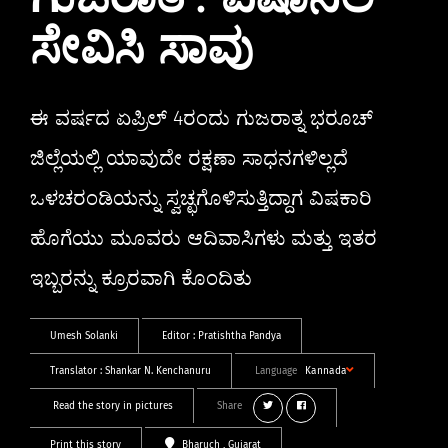
ಗುಜರಾತ್: ವಿಷಾನಿಲ
ಸೇವಿಸಿ ಸಾವು
ಈ ವರ್ಷದ ಏಪ್ರಿಲ್ 4ರಂದು ಗುಜರಾತ್ನ ಭರೂಚ್
ಜಿಲ್ಲೆಯಲ್ಲಿ ಯಾವುದೇ ರಕ್ಷಣಾ ಸಾಧನಗಳಿಲ್ಲದೆ
ಒಳಚರಂಡಿಯನ್ನು ಸ್ವಚ್ಛಗೊಳಿಸುತ್ತಿದ್ದಾಗ ವಿಷಕಾರಿ
ಹೊಗೆಯು ಮೂವರು ಆದಿವಾಸಿಗಳು ಮತ್ತು ಇತರ
ಇಬ್ಬರನ್ನು ಕ್ರೂರವಾಗಿ ಕೊಂದಿತು
Umesh Solanki
Editor :
Pratishtha Pandya
Translator :
Shankar N. Kenchanuru
Language
Kannada
Read the story in pictures
Share
Print this story
Bharuch
, Gujarat