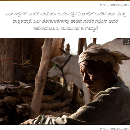
PHOTO • UMESH SOLANKI
ಎಡ: ಗಲ್ಸಿಂಗ್ ಭಾಯ್ ಮುನಿಯಾ ಅವರ ಪತ್ನಿ ಕನಿತಾ ಬೆನ್ ಅವರಿಗೆ ಐದು ಹೆಣ್ಣು
ಮಕ್ಕಳಿದ್ದಾರೆ. ಬಲ: ಶೋಕಗೀತೆಗಳನ್ನು ಹಾಡಿದ ನಂತರ ಗಲ್ಸಿಂಗ್ ಅವರ
ಸಹೋದರಿಯರು ದುಃಖದಿಂದ ಕುಳಿತಿದ್ದಾರೆ
PHOTO • UMESH SOLANKI