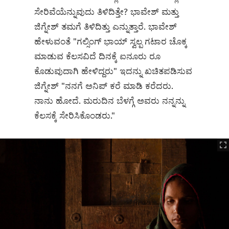
ಸೇರಿವೆಯೆನ್ನುವುದು ತಿಳಿದಿತ್ತೇ? ಭಾವೇಶ್‌ ಮತ್ತು
ಜಿಗ್ನೇಶ್‌ ತಮಗೆ ತಿಳಿದಿತ್ತು ಎನ್ನುತ್ತಾರೆ. ಭಾವೇಶ್‌
ಹೇಳುವಂತೆ "ಗಲ್ಸಿಂಗ್‌ ಭಾಯ್‌ ಸ್ವಲ್ಪ ಗಟಾರ ಚೊಕ್ಕ
ಮಾಡುವ ಕೆಲಸವಿದೆ ದಿನಕ್ಕೆ ಐನೂರು ರೂ
ಕೊಡುವುದಾಗಿ ಹೇಳಿದ್ದರು" ಇದನ್ನು ಖಚಿತಪಡಿಸುವ
ಜಿಗ್ನೇಶ್‌ "ನನಗೆ ಅನಿಪ್‌ ಕರೆ ಮಾಡಿ ಕರೆದರು.
ನಾನು ಹೋದೆ. ಮರುದಿನ ಬೆಳಗ್ಗೆ ಅವರು ನನ್ನನ್ನು
ಕೆಲಸಕ್ಕೆ ಸೇರಿಸಿಕೊಂಡರು."