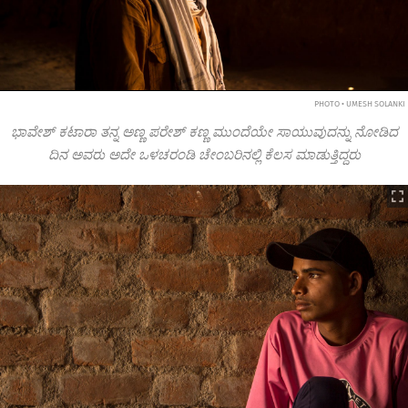
PHOTO • UMESH SOLANKI
ಭಾವೇಶ್ ಕಟಾರಾ ತನ್ನ ಅಣ್ಣ ಪರೇಶ್ ಕಣ್ಣ ಮುಂದೆಯೇ ಸಾಯುವುದನ್ನು ನೋಡಿದ
ದಿನ ಅವರು ಅದೇ ಒಳಚರಂಡಿ ಚೇಂಬರಿನಲ್ಲಿ ಕೆಲಸ ಮಾಡುತ್ತಿದ್ದರು