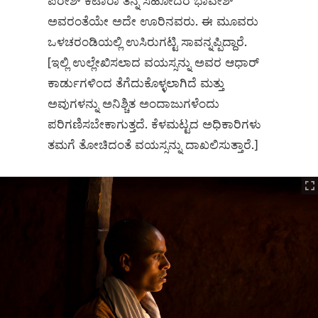
ಪರೇಶ್ ಕಟಾರಾ ತನ್ನ ಸಹೋದರ ಭಾವೇಶ್
ಅವರಂತೆಯೇ ಅದೇ ಊರಿನವರು. ಈ ಮೂವರು
ಒಳಚರಂಡಿಯಲ್ಲಿ ಉಸಿರುಗಟ್ಟಿ ಸಾವನ್ನಪ್ಪಿದ್ದಾರೆ.
[ಇಲ್ಲಿ ಉಲ್ಲೇಖಿಸಲಾದ ವಯಸ್ಸನ್ನು ಅವರ ಆಧಾರ್
ಕಾರ್ಡುಗಳಿಂದ ತೆಗೆದುಕೊಳ್ಳಲಾಗಿದೆ ಮತ್ತು
ಅವುಗಳನ್ನು ಅನಿಶ್ಚಿತ ಅಂದಾಜುಗಳೆಂದು
ಪರಿಗಣಿಸಬೇಕಾಗುತ್ತದೆ. ಕೆಳಮಟ್ಟದ ಅಧಿಕಾರಿಗಳು
ತಮಗೆ ತೋಚಿದಂತೆ ವಯಸ್ಸನ್ನು ದಾಖಲಿಸುತ್ತಾರೆ.]