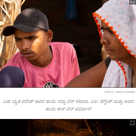
PHOTO • UMESH SOLANKI
ಎಡ: ಮೃತ ಪರೇಶ್ ಅವರ ತಾಯಿ ಸಪ್ನಾ ಬೆನ್ ಕಟಾರಾ. ಬಲ: ಜಿಗ್ನೇಶ್ ಮತ್ತು ಅವರ
ತಾಯಿ ಕಾಳಿ ಬೆನ್ ಪರ್ಮಾರ್