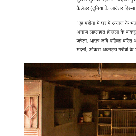
कैलेंडर (दुनिया के जादेतर हिस्सा
“एह महीना में घर में अऩाज के भ
अनाज लहलहात होखला के बावजूद ह
जरेला. आउर जदि पछिला बरिस अक
भइनी, ओकरा अकाट्य गरीबी के श