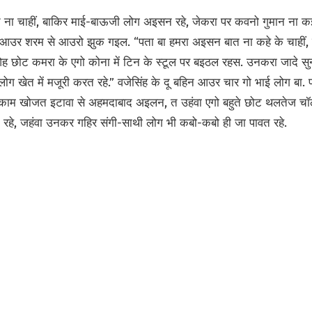
त ना चाहीं, बाकिर माई-बाऊजी लोग अइसन रहे, जेकरा पर कवनो गुमान न
ड़ा आउर शरम से आउरो झुक गइल. “पता बा हमरा अइसन बात ना कहे के चाही
े ओह छोट कमरा के एगो कोना में टिन के स्टूल पर बइठल रहस. उनकरा जादे सु
ोग खेत में मजूरी करत रहे.” वजेसिंह के दू बहिन आउर चार गो भाई लोग बा. परि
ंह काम खोजत इटावा से अहमदाबाद अइलन, त उहंवा एगो बहुते छोट थलतेज चॉल
 रहे, जहंवा उनकर गहिर संगी-साथी लोग भी कबो-कबो ही जा पावत रहे.