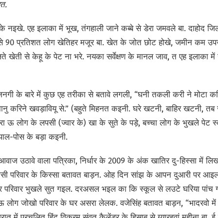
दत.
 नइखे. एह इलाका में भूख, तंगहाली जाने कब्बे से डेरा जमवले बा. दाहोद 
ं से 90 प्रतिशत लोग खेतिहर मजूर बा. खेत के जोत छोट होखे, जमीन कम
खेती से केहू के पेट ना भरे. नयका सर्वेक्षण के मानल जाव, त एह इलाका में ग
िनगी के बारे में कुछ एह तरीका से बतावे लगली, “घनी तकली करी ने मोटा कर
बीझानु करिने खवड़ावियू से.” (बहुते मिहनत कइनी. घरे खटनी, बाहिर खटनी, त
रा ऊ लोग के लपसी (ज्वार के) खा के सुते के पड़े, बच्चा लोग के भुखले पेट स
पाल-पोस के बड़ा कइनी.
आवाज उठावे वाला पत्रिका, निर्धार के 2009 के अंक खातिर दु-हिस्सा में ल
वासी परिवार के किस्सा बतावत बाड़न. ओह दिन सांझ के आपन दुआरी पर आइ
रिवार भुखले सुत गइल. दरअसल भइल का कि स्कूल से लउटे घरिया पांच गो 
र ऊ लोग जोखो परिवार के घर असरा लेलक. वजेसिंह बतावत बाड़न, “भादरवो में
जरात में प्रचलित हिंदू विक्रम संवत कैलेंडर के हिसाब से ग्यारहवां महीना बा.