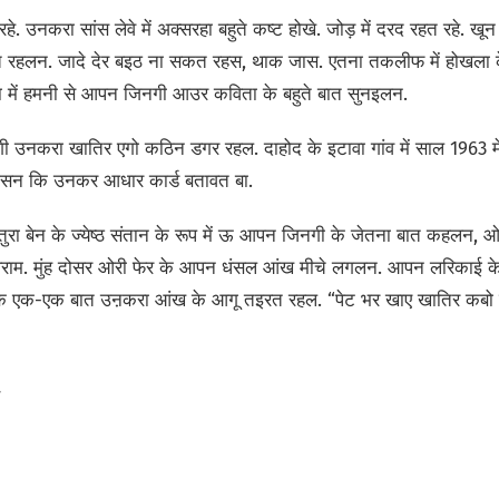
े. उनकरा सांस लेवे में अक्सरहा बहुते कष्ट होखे. जोड़ में दरद रहत रहे.
त रहलन. जादे देर बइठ ना सकत रहस, थाक जास. एतना तकलीफ में होखला के
ें हमनी से आपन जिनगी आउर कविता के बहुते बात सुनइलन.
 उनकरा खातिर एगो कठिन डगर रहल. दाहोद के इटावा गांव में साल 1963 मे
इसन कि उनकर आधार कार्ड बतावत बा.
ा बेन के ज्येष्ठ संतान के रूप में ऊ आपन जिनगी के जेतना बात कहलन, ओह म
ोट विराम. मुंह दोसर ओरी फेर के आपन धंसल आंख मीचे लगलन. आपन लरिकाई 
े एक-एक बात उऩकरा आंख के आगू तइरत रहल. “पेट भर खाए खातिर कबो पइ
.