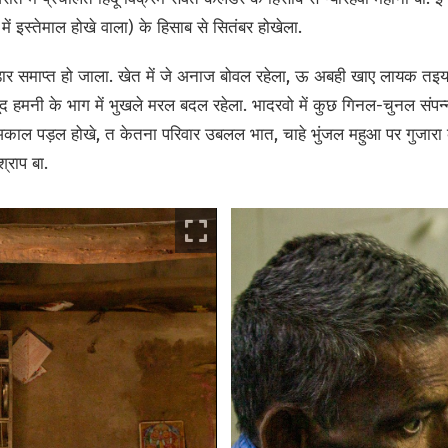
 में इस्तेमाल होखे वाला) के हिसाब से सितंबर होखेला.
ंडार समाप्त हो जाला. खेत में जे अनाज बोवल रहेला, ऊ अबही खाए लायक तइयार
मनी के भाग में भुखले मरल बदल रहेला. भादरवो में कुछ गिनल-चुनल संपन्न घ
ाल पड़ल होखे, त केतना परिवार उबलल भात, चाहे भुंजल महुआ पर गुजारा क
्राप बा.