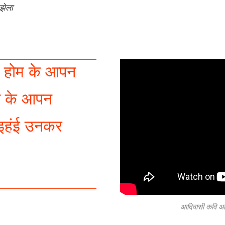
झेला
ग होम के आपन
नी के आपन
 इहंई उनकर
आदिवासी कवि आप