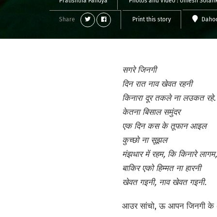
Pratishtha Pandya
Photos and Video :
Umesh Solank
Share
Print this story
Daho
सगरे जिनगी
दिन रात नाव खेवत रहनी
किनारा दूर तकले ना लउकत रहे.
केतना बिसाल समुंदर
एक दिन कस के तूफान आइल
कुच्छो ना सूझल
मंझधार में रहम, कि किनारे लागम,
बाकिर एको हिम्मत ना हारनी
खेवत गइनी, नाव खेवत गइनी.
आउर सांचो, ऊ आपन जिनगी के अंत