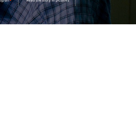
ojpuri
Read the story in pictures