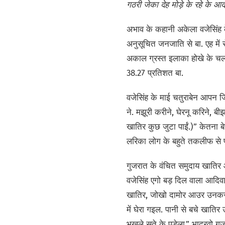
गठरी जेका देह मोड़े के रहे के आ
अभाव के कहानी अकेला वजेसिंह के
अनुसूचित जनजाति से बा. एह मे
अकाल ग्रस्त इलाका होखे के चलते 
38.27 प्रतिशत बा.
वजेसिंह के माई चतुराबेन आपन ज
ने. मझूरी करीने, घेरनू करिने, 
खातिर कुछ जुटा पाईं.)” केतना बे
लरिका लोग के बहुते तकलीफ से 
गुजरात के वंचित समुदाय खातिर 
वजेसिंह एगो बड़ दिल वाला आदि
खातिर, जोखो दामोर आउर उनकर प
में घेरा गइल. पानी से बचे खाति
भुखले सुते के पड़ेला.” भादरवो गु