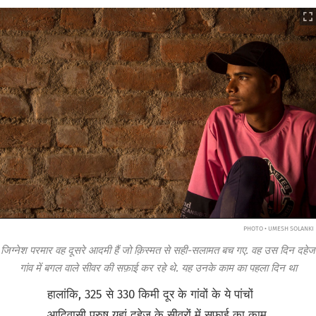
PHOTO • UMESH SOLANKI
जिग्नेश परमार वह दूसरे आदमी हैं जो क़िस्मत से सही-सलामत बच गए. वह उस दिन दहेज
गांव में बगल वाले सीवर की सफ़ाई कर रहे थे. यह उनके काम का पहला दिन था
हालांकि, 325 से 330 किमी दूर के गांवों के ये पांचों
आदिवासी पुरुष यहां दहेज के सीवरों में सफ़ाई का काम