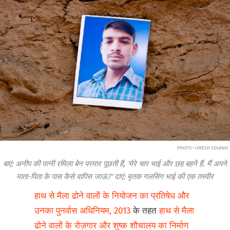
PHOTO • UMESH SOLANKI
बाएं: अनीप की पत्नी रमिला बेन परमार पूछती हैं, 'मेरे चार भाई और छह बहनें हैं. मैं अपने
माता-पिता के पास कैसे वापिस जाऊं?' दाएं: मृतक गलसिंग भाई की एक तस्वीर
हाथ से मैला ढोने वालों के नियोजन का प्रतिषेध और
उनका पुनर्वास अधिनियम, 2013
के तहत
हाथ से मैला
ढोने वालों के रोज़गार और शुष्क शौचालय का निर्माण