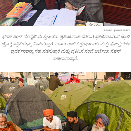
PHOTO • JOYDIP MITRA
ಭಗತ್ ಸಿಂಗ್ ಸೊಸೈಟಿಯ ಸ್ನೇಹಿತರು ಪ್ರತಿಭಟನಾಕಾರರಿಗಾಗಿ ಪ್ರಕಟಿಸಲಾಗುವ ಟ್ರಾಲಿ
ಟೈಮ್ಸ್ ಪತ್ರಿಕೆಯನ್ನು ವಿತರಿಸುತ್ತಾರೆ. ಅವರು ಉಚಿತ ಗ್ರಂಥಾಲಯ ಮತ್ತು ಪೋಸ್ಟರ್‌ಗಳ
ಪ್ರದರ್ಶನವನ್ನು ಸಹ ನಡೆಸುತ್ತಾರೆ ಮತ್ತು ಪ್ರತಿದಿನ ಸಂಜೆ ಚರ್ಚೆಯ ಸೆಷನ್
ಏರ್ಪಡಿಸುತ್ತಾರೆ.