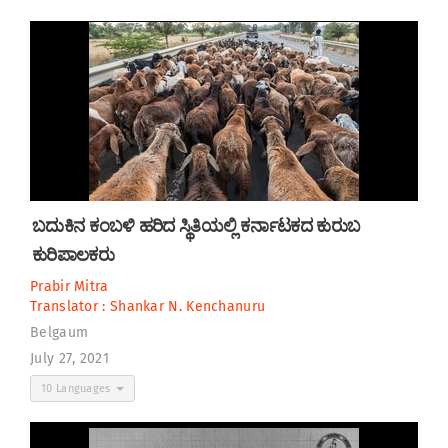
ಬದುಕಿನ ಕಂಬಳಿ ಹರಿದ ಸ್ಥಿತಿಯಲ್ಲಿ ಕರ್ನಾಟಕದ ಕುರುಬ
ಕುರಿಪಾಲಕರು
Prabir Mitra
Translator :
Shankar N. Kenchanuru
Belgaum
July 27, 2021
10 Languages