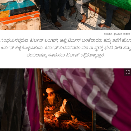
PHOTO • JOYDIP MITRA
ಸಿಂಘುವಿನಲ್ಲಿರುವ 'ಟರ್ಬನ್ ಲಂಗರ್', ಅಲ್ಲಿ ಟರ್ಬನ್ ಬಳಕೆದಾರರು ತಮ್ಮ ತಲೆಗೆ ಹೊಸ
ಟರ್ಬನ್ ಕಟ್ಟಿಕೊಳ್ಳಬಹುದು. ಟರ್ಬನ್ ಬಳಸದವರೂ ಸಹ ಈ ಸ್ಥಳಕ್ಕೆ ಭೇಟಿ ನೀಡಿ ತಮ್ಮ
ಬೆಂಬಲವನ್ನು ಸೂಚಿಸಲು ಟರ್ಬನ್ ಕಟ್ಟಿಕೊಳ್ಳುತ್ತಾರೆ.