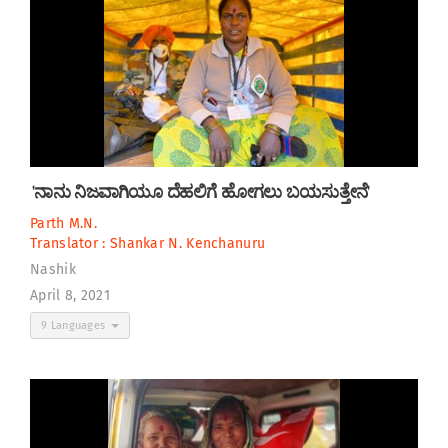
'ನಾನು ನಿಜವಾಗಿಯೂ ದೆಹಲಿಗೆ ಹೋಗಲು ಬಯಸುತ್ತೇನೆ'
Parth M.N.
Translator :
Shankar N. Kenchanuru
Nashik
April 8, 2021
9 Languages