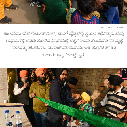
PHOTO • JOYDIP MITRA
ಹಕೀಮರಾಗಿರುವ ಗುರ್ಮಿತ್‌ ಸಿಂಗ್‌, ಮೂಳೆ ವೈದ್ಯವನ್ನು ಸ್ವಯಂ ಕಲಿತಿದ್ದಾರೆ. ಮತ್ತು
ಸಿಂಘುವಿನಲ್ಲಿ ಅವರು ತುಂಬಿದ ಟ್ರಾಲಿಯಲ್ಲಿ ಅಲ್ಲಿಗೆ ಬಂದು ತಲುಪಿದ ಜನರ ಮೈಕೈ
ನೋವನ್ನು ಪರಿಹರಿಸಲು ಮಸಾಜ್‌ ಮಾಡುವ ಮೂಲಕ ಪ್ರತಿಭಟನೆಗೆ ತನ್ನ
ಕೊಡುಗೆಯನ್ನು ನೀಡುತ್ತಿದ್ದಾರೆ
.