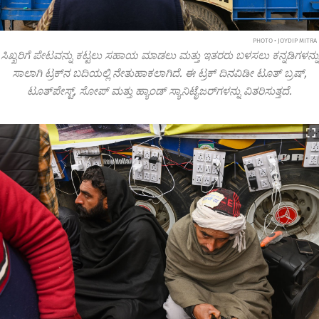
PHOTO • JOYDIP MITRA
ಸಿಖ್ಖರಿಗೆ ಪೇಟವನ್ನು ಕಟ್ಟಲು ಸಹಾಯ ಮಾಡಲು ಮತ್ತು ಇತರರು ಬಳಸಲು ಕನ್ನಡಿಗಳನ್ನು
ಸಾಲಾಗಿ ಟ್ರಕ್‌ನ ಬದಿಯಲ್ಲಿ ನೇತುಹಾಕಲಾಗಿದೆ. ಈ ಟ್ರಕ್ ದಿನವಿಡೀ ಟೂತ್ ಬ್ರಷ್,
ಟೂತ್‌ಪೇಸ್ಟ್, ಸೋಪ್ ಮತ್ತು ಹ್ಯಾಂಡ್ ಸ್ಯಾನಿಟೈಜರ್‌ಗಳನ್ನು ವಿತರಿಸುತ್ತದೆ.