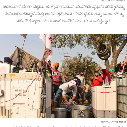
PHOTO • JOYDIP MITRA
ಪಂಜಾಬ್‌ನ ಮೊಗಾ ಜಿಲ್ಲೆಯ ಖುಕ್ರಾನಾ ಗ್ರಾಮದ ಯುವಕರು ವೃತ್ತಿಪರ ಚಮ್ಮಾರರನ್ನು
ನೇಮಿಸಿಕೊಂಡಿದ್ದಾರೆ ಮತ್ತು ಅವರು ಪ್ರತಿಭಟನಾ ನಿರತ ರೈತರು ತಮ್ಮ ಬೂಟುಗಳನ್ನು
ಸರಿಪಡಿಕೊಳ್ಳಲು ಈ ಮೂಲಕ ಅವರಿಗೆ ಸಹಾಯ ಮಾಡುತ್ತಿದ್ದಾರೆ.
PHOTO • JOYDIP MITRA