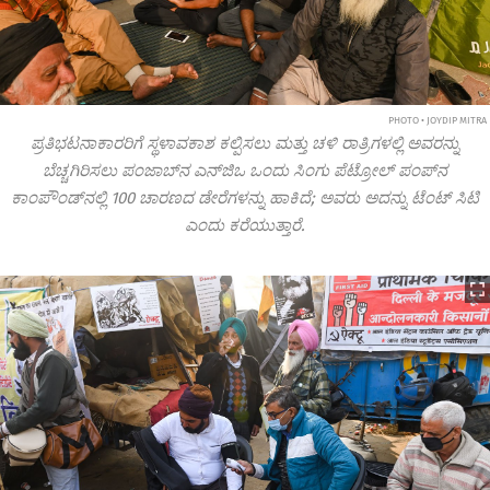
PHOTO • JOYDIP MITRA
ಪ್ರತಿಭಟನಾಕಾರರಿಗೆ ಸ್ಥಳಾವಕಾಶ ಕಲ್ಪಿಸಲು ಮತ್ತು ಚಳಿ ರಾತ್ರಿಗಳಲ್ಲಿ ಅವರನ್ನು
ಬೆಚ್ಚಗಿರಿಸಲು ಪಂಜಾಬ್‌ನ ಎನ್‌ಜಿಒ ಒಂದು ಸಿಂಗು ಪೆಟ್ರೋಲ್ ಪಂಪ್‌ನ
ಕಾಂಪೌಂಡ್‌ನಲ್ಲಿ 100 ಚಾರಣದ ಡೇರೆಗಳನ್ನು ಹಾಕಿದೆ; ಅವರು ಅದನ್ನು ಟೆಂಟ್ ಸಿಟಿ
ಎಂದು ಕರೆಯುತ್ತಾರೆ.