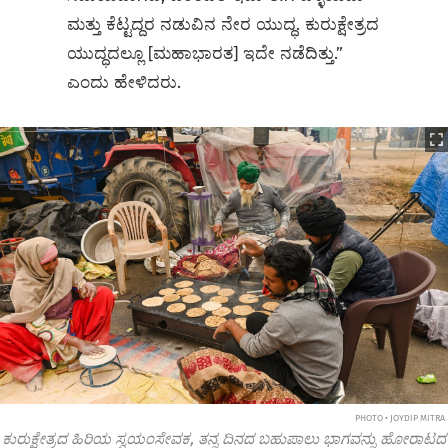
ಮತ್ತು ಕೆಟ್ಟದ್ದರ ನಡುವಿನ ನೇರ ಯುದ್ಧ. ಕುರುಕ್ಷೇತ್ರದ
ಯುದ್ಧದಲ್ಲೂ [ಮಹಾಭಾರತ] ಇದೇ ನಡೆದಿತ್ತು.”
ಎಂದು ಹೇಳಿದರು.
PHOTO • JOYDIP MITRA
ಕುರುಕ್ಷೇತ್ರದ ಹಿರಿಯ ಸ್ವಯಂಸೇವಕ, ತನ್ನ ದಿನದ ಬಹುಪಾಲು ಭಾಗವನ್ನು ಹೋರಾಟದ