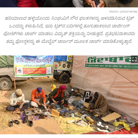
PHOTO • JOYDIP MITRA
ಹರಿಯಾಣದ ಹಳ್ಳಿಯೊಂದು ಸಿಂಘುವಿಗೆ ಸೌರ ಫಲಕಗಳನ್ನು ಅಳವಡಿಸಿರುವ ಟ್ರಕ್
ಒಂದನ್ನು ಕಳುಹಿಸಿದೆ, ಇದು ಟ್ರಕ್‌ನ ಬದಿಗಳಲ್ಲಿ ತೂಗುಹಾಕಲಾದ ಚಾರ್ಜಿಂಗ್‌
ಪೋಟ್‌ಗಳು ಚಾರ್ಜ್ ಮಾಡಲು ವಿದ್ಯುತ್ ಶಕ್ತಿಯನ್ನು ನೀಡುತ್ತದೆ. ಪ್ರತಿಭಟನಾಕಾರರು
ತಮ್ಮ ಫೋನ್ಗಳನ್ನು ಈ ಮೊಬೈಲ್ ಚಾರ್ಜರ್‌ ಮೂಲಕ ಚಾರ್ಜ್ ಮಾಡಿಕೊಳ್ಳುತ್ತಾರೆ.