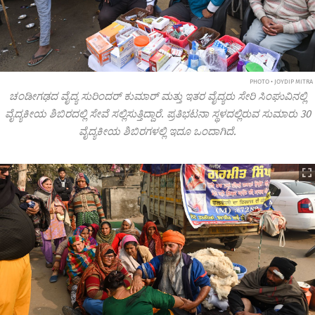
PHOTO • JOYDIP MITRA
ಚಂಡೀಗಢದ ವೈದ್ಯ ಸುರಿಂದರ್ ಕುಮಾರ್ ಮತ್ತು ಇತರ ವೈದ್ಯರು ಸೇರಿ ಸಿಂಘುವಿನಲ್ಲಿ
ವೈದ್ಯಕೀಯ ಶಿಬಿರದಲ್ಲಿ ಸೇವೆ ಸಲ್ಲಿಸುತ್ತಿದ್ದಾರೆ. ಪ್ರತಿಭಟನಾ ಸ್ಥಳದಲ್ಲಿರುವ ಸುಮಾರು 30
ವೈದ್ಯಕೀಯ ಶಿಬಿರಗಳಲ್ಲಿ ಇದೂ ಒಂದಾಗಿದೆ.