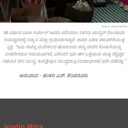
PHOTO • JOYDIP MITRA
86 ವರ್ಷದ ಬಾಬಾ ಗುರ್ಪಾಲ್ ಅವರು ಪಟಿಯಾಲ ಬಳಿಯ ಖಾನ್ಪುರ್ ಗೊಂಡಿಯಾ
ಗುರುದ್ವಾರದಲ್ಲಿ ಸನ್ಯಾಸಿ ಮತ್ತು ಗ್ರಂಥಿಯಾಗಿದ್ದಾರೆ. ಅವರು ಬಹಳ ತಿಳುವಳಿಕೆಯುಳ್ಳ
ವ್ಯಕ್ತಿ “ಇದು ನಾವೆಲ್ಲ ಮನೆಗಳಿಂದ ಹೊರಬಂದು ನಮ್ಮ ಪಾಲಿನ ಕೊಡುಗೆಯನ್ನು
ನೀಡಬೇಕಿರುವ ಸಮಯವಾಗಿದೆ, ಏಕೆಂದರೆ ಇದು ಈಗ ಒಳ್ಳೆಯದು ಮತ್ತು ಕೆಟ್ಟದ್ದರ
ನಡುವಿನ ನೇರ ಯುದ್ಧ. ಕುರುಕ್ಷೇತ್ರದ ಯುದ್ಧದಲ್ಲೂ [ಮಹಾಭಾರತ] ಇದೇ ನಡೆದಿತ್ತು.”
ಅನುವಾದ - ಶಂಕರ ಎನ್. ಕೆಂಚನೂರು
Joydip Mitra