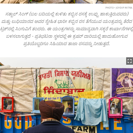
PHOTO • JOYDIP MITRA
ಸತ್ಪಾಲ್ ಸಿಂಗ್ (ಬಲ ಬದಿಯಲ್ಲಿ ಕುಳಿತು ಕಬ್ಬಿನ ರಸಕ್ಕೆ ಉಪ್ಪು ಹಾಕುತ್ತಿರುವವರು)
ಮತ್ತು ಲುಧಿಯಾನದ ಅವರ ಸ್ನೇಹಿತ ಭಾರೀ ಕಬ್ಬಿನ ರಸ ತೆಗೆಯುವ ಯಂತ್ರವನ್ನು ತೆರೆದ
ಟ್ರಕ್‌ನಲ್ಲಿ ಸಿಂಗುವಿಗೆ ತಂದರು. ಈ ಯಂತ್ರಗಳನ್ನು ಸಾಮಾನ್ಯವಾಗಿ ಸಕ್ಕರೆ ಕಾರ್ಖಾನೆಗಳಲ್ಲಿ
ಬಳಸಲಾಗುತ್ತದೆ - ಪ್ರತಿಭಟನಾ ಸ್ಥಳದಲ್ಲಿ ಈ ಕ್ರಷರ್ ದಾರಿಯಲ್ಲಿ ಹಾದುಹೋಗುವ
ಪ್ರತಿಯೊಬ್ಬರಿಗೂ ಸಿಹಿಯಾದ ತಾಜಾ ರಸವನ್ನು ನೀಡುತ್ತದೆ.