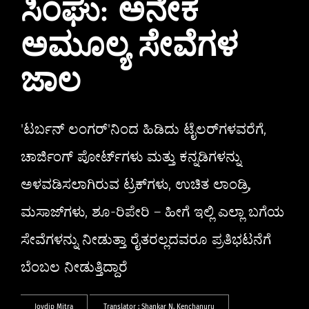
ಸಿಂಘು: ಅನೇಕ
ಅಮೂಲ್ಯ ಸೇವೆಗಳ
ಜಾಲ
'ಟರ್ಬನ್ ಲಂಗರ್'ನಿಂದ ಹಿಡಿದು ಟೈಲರ್‌ಗಳವರೆಗೆ,
ಚಾರ್ಜಿಂಗ್ ಪೋರ್ಟ್‌ಗಳು ಮತ್ತು ಕನ್ನಡಿಗಳನ್ನು
ಅಳವಡಿಸಲಾಗಿರುವ ಟ್ರಕ್‌ಗಳು, ಉಚಿತ ಲಾಂಡ್ರಿ,
ಮಸಾಜ್‌ಗಳು, ಶೂ-ರಿಪೇರಿ – ಹೀಗೆ ಇಲ್ಲಿ ಎಲ್ಲಾ ಬಗೆಯ
ಸೇವೆಗಳನ್ನು ನೀಡುತ್ತಾ ರೈತರಲ್ಲದವರೂ ಪ್ರತಿಭಟನೆಗೆ
ಬೆಂಬಲ ನೀಡುತ್ತಿದ್ದಾರೆ
Joydip Mitra
Translator :
Shankar N. Kenchanuru