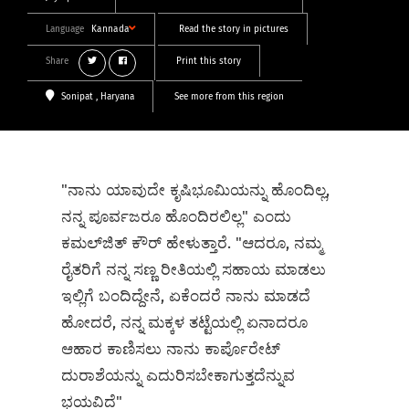
Language
Kannada
Read the story in pictures
Share
Print this story
Sonipat
, Haryana
See more from this region
"ನಾನು ಯಾವುದೇ ಕೃಷಿಭೂಮಿಯನ್ನು ಹೊಂದಿಲ್ಲ,
ನನ್ನ ಪೂರ್ವಜರೂ ಹೊಂದಿರಲಿಲ್ಲ" ಎಂದು
ಕಮಲ್‌ಜಿತ್ ಕೌರ್ ಹೇಳುತ್ತಾರೆ. "ಆದರೂ, ನಮ್ಮ
ರೈತರಿಗೆ ನನ್ನ ಸಣ್ಣ ರೀತಿಯಲ್ಲಿ ಸಹಾಯ ಮಾಡಲು
ಇಲ್ಲಿಗೆ ಬಂದಿದ್ದೇನೆ, ಏಕೆಂದರೆ ನಾನು ಮಾಡದೆ
ಹೋದರೆ, ನನ್ನ ಮಕ್ಕಳ ತಟ್ಟೆಯಲ್ಲಿ ಏನಾದರೂ
ಆಹಾರ ಕಾಣಿಸಲು ನಾನು ಕಾರ್ಪೊರೇಟ್
ದುರಾಶೆಯನ್ನು ಎದುರಿಸಬೇಕಾಗುತ್ತದೆನ್ನುವ
ಭಯವಿದೆ"