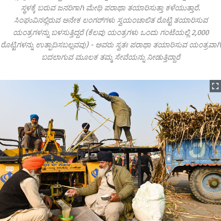
ಸ್ಥಳಕ್ಕೆ ಬರುವ ಜನರಿಗಾಗಿ ಮೇಥಿ ಪರಾಥಾ ತಯಾರಿಸುತ್ತಾ ಕಳೆಯುತ್ತಾರೆ.
ಸಿಂಘುವಿನಲ್ಲಿರುವ ಅನೇಕ ಲಂಗರ್‌ಗಳು ಸ್ವಯಂಚಾಲಿತ ರೊಟ್ಟಿ ತಯಾರಿಸುವ
ಯಂತ್ರಗಳನ್ನು ಬಳಸುತ್ತಿದ್ದರೆ (ಕೆಲವು ಯಂತ್ರಗಳು ಒಂದು ಗಂಟೆಯಲ್ಲಿ 2,000
ರೊಟ್ಟಿಗಳನ್ನು ಉತ್ಪಾದಿಸಬಲ್ಲವವು) - ಅವರು ಸ್ವತಃ ಪರಾಥಾ ತಯಾರಿಸುವ ಯಂತ್ರವಾಗಿ
ಬದಲಾಗುವ ಮೂಲಕ ತಮ್ಮ ಸೇವೆಯನ್ನು ನೀಡುತ್ತಿದ್ದಾರೆ