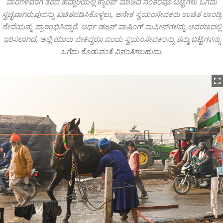
ವಾರಗಳವರೆಗೆ ತೆರೆದ ಹೆದ್ದಾರಿಯಲ್ಲಿ ಕ್ಯಾಂಪ್ ಮಾಡಿದ ನಂತರವೂ ಬಟ್ಟೆಗಳು ಒಗೆದು
ಸ್ವಚ್ಛವಾಗಿರುವುದನ್ನು ಖಚಿತಪಡಿಸಿಕೊಳ್ಳಲು, ಅನೇಕ ಸ್ವಯಂಸೇವಕರು ಉಚಿತ ಲಾಂಡ್ರಿ
ಸೇವೆಯನ್ನು ಪ್ರಾರಂಭಿಸಿದ್ದಾರೆ. ಅರ್ಧ ಡಜನ್ ವಾಷಿಂಗ್‌ ಮಷೀನ್‌ಗಳನ್ನು ಆವರಣದಲ್ಲಿ
ಇರಿಸಲಾಗಿದೆ, ಅಲ್ಲಿ ಯಾರು ಬೇಕಿದ್ದರೂ ಬಂದು ಸ್ವಯಂಸೇವಕರನ್ನು ತಮ್ಮ ಬಟ್ಟೆಗಳನ್ನು
ಒಗೆದು ಕೊಡುವಂತೆ ವಿನಂತಿಸಬಹುದು.