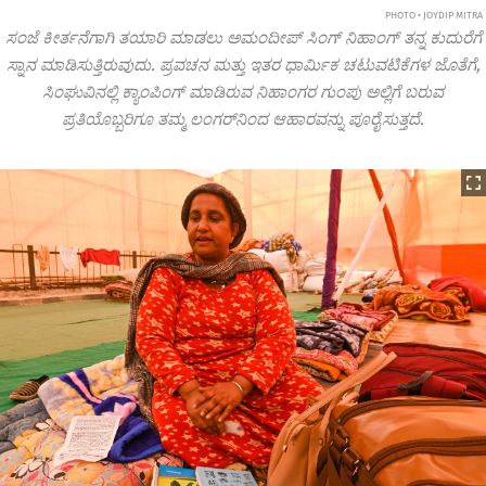
PHOTO • JOYDIP MITRA
ಸಂಜೆ ಕೀರ್ತನೆಗಾಗಿ ತಯಾರಿ ಮಾಡಲು ಅಮಂದೀಪ್ ಸಿಂಗ್ ನಿಹಾಂಗ್ ತನ್ನ ಕುದುರೆಗೆ
ಸ್ನಾನ ಮಾಡಿಸುತ್ತಿರುವುದು. ಪ್ರವಚನ ಮತ್ತು ಇತರ ಧಾರ್ಮಿಕ ಚಟುವಟಿಕೆಗಳ ಜೊತೆಗೆ,
ಸಿಂಘುವಿನಲ್ಲಿ ಕ್ಯಾಂಪಿಂಗ್ ಮಾಡಿರುವ ನಿಹಾಂಗರ ಗುಂಪು ಅಲ್ಲಿಗೆ ಬರುವ
ಪ್ರತಿಯೊಬ್ಬರಿಗೂ ತಮ್ಮ ಲಂಗರ್‌ನಿಂದ ಆಹಾರವನ್ನು ಪೂರೈಸುತ್ತದೆ.