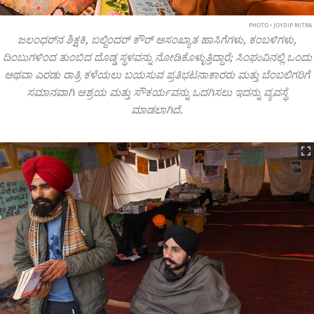
PHOTO • JOYDIP MITRA
ಜಲಂಧರ್‌ನ ಶಿಕ್ಷಕಿ, ಬಲ್ಜಿಂದರ್ ಕೌರ್ ಅಸಂಖ್ಯಾತ ಹಾಸಿಗೆಗಳು, ಕಂಬಳಿಗಳು,
ದಿಂಬುಗಳಿಂದ ತುಂಬಿದ ದೊಡ್ಡ ಸ್ಥಳವನ್ನು ನೋಡಿಕೊಳ್ಳುತ್ತಿದ್ದಾರೆ; ಸಿಂಘುವಿನಲ್ಲಿ ಒಂದು
ಅಥವಾ ಎರಡು ರಾತ್ರಿ ಕಳೆಯಲು ಬಯಸುವ ಪ್ರತಿಭಟನಾಕಾರರು ಮತ್ತು ಬೆಂಬಲಿಗರಿಗೆ
ಸಮಾನವಾಗಿ ಆಶ್ರಯ ಮತ್ತು ಸೌಕರ್ಯವನ್ನು ಒದಗಿಸಲು ಇದನ್ನು ವ್ಯವಸ್ಥೆ
ಮಾಡಲಾಗಿದೆ.