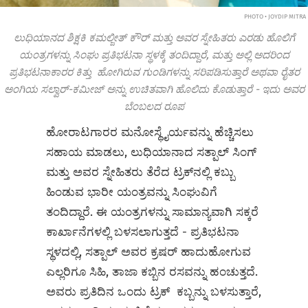
PHOTO • JOYDIP MITRA
ಲುಧಿಯಾನದ ಶಿಕ್ಷಕಿ ಕಮಲ್ಜೀತ್ ಕೌರ್ ಮತ್ತು ಅವರ ಸ್ನೇಹಿತರು ಎರಡು ಹೊಲಿಗೆ
ಯಂತ್ರಗಳನ್ನು ಸಿಂಘು ಪ್ರತಿಭಟನಾ ಸ್ಥಳಕ್ಕೆ ತಂದಿದ್ದಾರೆ, ಮತ್ತು ಅಲ್ಲಿ ಅದರಿಂದ
ಪ್ರತಿಭಟನಾಕಾರರ ಕಿತ್ತು ಹೋಗಿರುವ ಗುಂಡಿಗಳನ್ನು ಸರಿಪಡಿಸುತ್ತಾರೆ ಅಥವಾ ರೈತರ
ಅಂಗಿಯ ಸಲ್ವಾರ್-ಕಮೀಜ್ ಅನ್ನು ಉಚಿತವಾಗಿ ಹೊಲಿದು ಕೊಡುತ್ತಾರೆ - ಇದು ಅವರ
ಬೆಂಬಲದ ರೂಪ
ಹೋರಾಟಗಾರರ ಮನೋಸ್ಥೈರ್ಯವನ್ನು ಹೆಚ್ಚಿಸಲು
ಸಹಾಯ ಮಾಡಲು, ಲುಧಿಯಾನಾದ ಸತ್ಪಾಲ್ ಸಿಂಗ್
ಮತ್ತು ಅವರ ಸ್ನೇಹಿತರು ತೆರೆದ ಟ್ರಕ್‌ನಲ್ಲಿ ಕಬ್ಬು
ಹಿಂಡುವ ಭಾರೀ ಯಂತ್ರವನ್ನು ಸಿಂಘುವಿಗೆ
ತಂದಿದ್ದಾರೆ. ಈ ಯಂತ್ರಗಳನ್ನು ಸಾಮಾನ್ಯವಾಗಿ ಸಕ್ಕರೆ
ಕಾರ್ಖಾನೆಗಳಲ್ಲಿ ಬಳಸಲಾಗುತ್ತದೆ - ಪ್ರತಿಭಟನಾ
ಸ್ಥಳದಲ್ಲಿ, ಸತ್ಪಾಲ್ ಅವರ ಕ್ರಷರ್ ಹಾದುಹೋಗುವ
ಎಲ್ಲರಿಗೂ ಸಿಹಿ, ತಾಜಾ ಕಬ್ಬಿನ ರಸವನ್ನು ಹಂಚುತ್ತದೆ.
ಅವರು ಪ್ರತಿದಿನ ಒಂದು ಟ್ರಕ್ ಕಬ್ಬನ್ನು ಬಳಸುತ್ತಾರೆ,