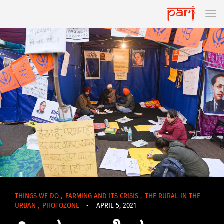
THINGS WE DO
,
FARMING AND ITS CRISIS
,
THE RURAL IN THE
URBAN
,
PHOTOZONE
•
APRIL 5, 2021