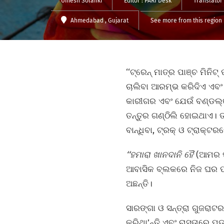
Umesh Solanki
Editor :
PARI Desk
Translator
Ahmedabad
, Gujarat
See more from this region
‘‘ଟ୍ରେନ୍‌ ମାତ୍ର ପାଞ୍ଚ ମିନ
ଚାଲିବା ଆରମ୍ଭ କରିଦିଏ ଏବଂ 
କାରୀଗର ଏବଂ ଯେଉଁ ବଣ୍ଡଲ୍‌
ତନ୍ତୁର ଗଣ୍ଠିଲି ହୋଇଥାଏ। ତା
ବାନ୍ଧିବା, ଟ୍ରକ୍‌ ଓ ଟ୍ରାକ୍
‘‘ହମାରା ଖାନଦାନି ହୈ
(ଆମର ପ
ଆବାସିକ ବ୍ଲକରେ ନିଜ ଘର ପା
ଅଛନ୍ତି।
ସାରଙ୍ଗା ଓ ସନ୍ତ୍ରା ଗୁଜରା
କରିଥା’ନ୍ତି ଏବଂ ରାସ୍ତାରେ 