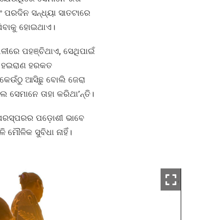
ବଂ ପରଦିନ ସନ୍ଧ୍ୟା ସାତଟାରେ
ଯିବାକୁ ହୋଇଥାଏ।
ଥଳୀରେ ପହଞ୍ଚିଥାଏ, ସେଥିପାଇଁ
ୟତଃ ହଇରାଣ ହରକତ
କେଉଁଠୁ ଆସିଛୁ ବୋଲି ଜେରା
ଲେ ସେମାନେ ତାହା କରିଥା’ନ୍ତି।
ରେ ପରସ୍ପରର ପଡ଼ୋଶୀ ଭାବେ
ମୌଳିକ ସୁବିଧା ନାହିଁ।