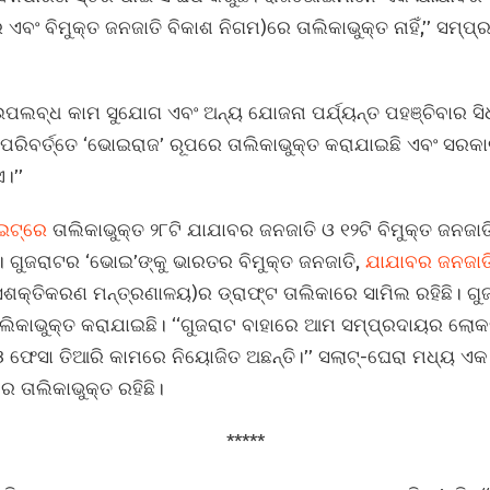
ଏବଂ ବିମୁକ୍ତ ଜନଜାତି ବିକାଶ ନିଗମ)ରେ ତାଲିକାଭୁକ୍ତ ନାହିଁ,’’ ସମ୍
ଲବ୍ଧ କାମ ସୁଯୋଗ ଏବଂ ଅନ୍ୟ ଯୋଜନା ପର୍ଯ୍ୟନ୍ତ ପହଞ୍ଚିବାର ସିଧା
ପରିବର୍ତ୍ତେ ‘ଭୋଇରାଜ’ ରୂପରେ ତାଲିକାଭୁକ୍ତ କରାଯାଇଛି ଏବଂ ସର
।’’
ଇଟ୍‌ରେ
ତାଲିକାଭୁକ୍ତ ୨୮ଟି ଯାଯାବର ଜନଜାତି ଓ ୧୨ଟି ବିମୁକ୍ତ ଜନଜା
ିଁ। ଗୁଜରାଟର ‘ଭୋଇ’ଙ୍କୁ ଭାରତର ବିମୁକ୍ତ ଜନଜାତି,
ଯାଯାବର ଜନଜାତି
 ସଶକ୍ତିକରଣ ମନ୍ତ୍ରଣାଳୟ)ର ଡ୍ରାଫ୍ଟ ତାଲିକାରେ ସାମିଲ ରହିଛି। 
ାଲିକାଭୁକ୍ତ କରାଯାଇଛି। ‘‘ଗୁଜରାଟ ବାହାରେ ଆମ ସମ୍ପ୍ରଦାୟର ଲୋକମ
ଓ ଫେସା ତିଆରି କାମରେ ନିୟୋଜିତ ଅଛନ୍ତି।’’ ସଲାଟ୍‌-ଘେରା ମଧ୍ୟ 
େ ତାଲିକାଭୁକ୍ତ ରହିଛି।
*****