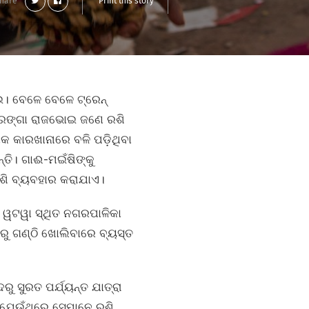
hare
Print this story
ଉ। ବେଳେ ବେଳେ ଟ୍ରେନ୍‌
 ସାରଙ୍ଗା ରାଜଭୋଇ ଜଣେ ରଶି
ାକ କାରଖାନାରେ ବଳି ପଡ଼ିଥିବା
୍ତି। ଗାଈ-ମଇଁଷିଙ୍କୁ
 ରଶି ବ୍ୟବହାର କରାଯାଏ।
ର ୱଟୱା ସ୍ଥିତ ନଗରପାଳିକା
ରୁ ଗଣ୍ଠି ଖୋଲିବାରେ ବ୍ୟସ୍ତ
 ସୁରତ ପର୍ଯ୍ୟନ୍ତ ଯାତ୍ରା
ତି ଯେଉଁଥିରେ ସେମାନେ ରଶି