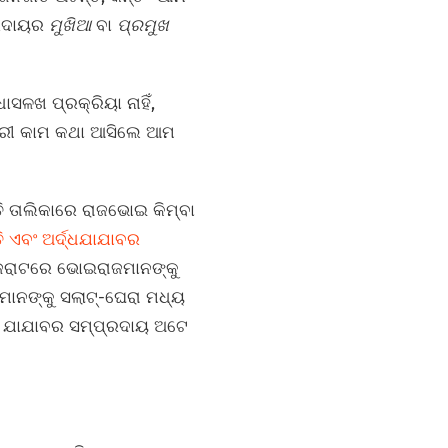
ପ୍ରଦାୟର
ମୁଖିଆ
ବା
ପ୍ରମୁଖ
ସଳଖ ପ୍ରକ୍ରିୟା ନାହିଁ,
କାରୀ କାମ କଥା ଆସିଲେ ଆମ
ତି ତାଲିକାରେ ରାଜଭୋଇ କିମ୍ବା
 ଏବଂ ଅର୍ଦ୍ଧଯାଯାବର
ଗୁଜରାଟରେ ଭୋଇରାଜମାନଙ୍କୁ
ାନଙ୍କୁ ସଲାଟ୍‌-ଘେରା ମଧ୍ୟ
ଏକ ଯାଯାବର ସମ୍ପ୍ରଦାୟ ଅଟେ