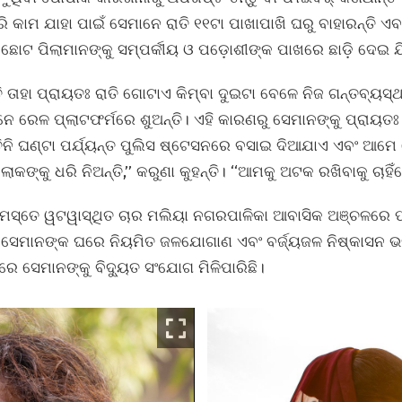
ି କାମ ଯାହା ପାଇଁ ସେମାନେ ରାତି ୧୧ଟା ପାଖାପାଖି ଘରୁ ବାହାରନ୍ତି ଏ
ଛୋଟ ପିଲାମାନଙ୍କୁ ସମ୍ପର୍କୀୟ ଓ ପଡ଼ୋଶୀଙ୍କ ପାଖରେ ଛାଡ଼ି ଦେଇ 
ି ତାହା ପ୍ରାୟତଃ ରାତି ଗୋଟାଏ କିମ୍ବା ଦୁଇଟା ବେଳେ ନିଜ ଗନ୍ତବ୍ୟସ୍
ାନେ ରେଳ ପ୍ଲାଟଫର୍ମରେ ଶୁଅନ୍ତି। ଏହି କାରଣରୁ ସେମାନଙ୍କୁ ପ୍ରା
ିନି ଘଣ୍ଟା ପର୍ଯ୍ୟନ୍ତ ପୁଲିସ ଷ୍ଟେସନରେ ବସାଇ ଦିଆଯାଏ ଏବଂ ଆମେ 
ଙ୍କୁ ଧରି ନିଅନ୍ତି,’’ କରୁଣା କୁହନ୍ତି। ‘‘ଆମକୁ ଅଟକ ରଖିବାକୁ ଚାହିଁ
ଗା ସମସ୍ତେ ୱଟୱାସ୍ଥିତ ଚାର ମଲିୟା ନଗରପାଳିକା ଆବାସିକ ଅଞ୍ଚଳ
ଯେ ସେମାନଙ୍କ ଘରେ ନିୟମିତ ଜଳଯୋଗାଣ ଏବଂ ବର୍ଜ୍ୟଜଳ ନିଷ୍କାସନ ଭଳି 
 ପରେ ସେମାନଙ୍କୁ ବିଦ୍ୟୁତ ସଂଯୋଗ ମିଳିପାରିଛି।