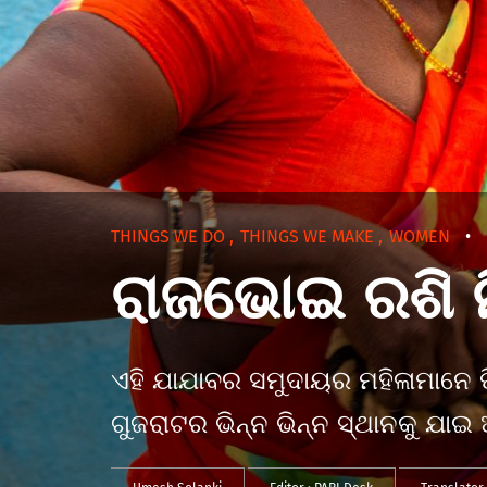
THINGS WE DO
,
THINGS WE MAKE
,
WOMEN
•
ରାଜଭୋଇ ରଶି ନି
ଏହି ଯାଯାବର ସମୁଦାୟର ମହିଳାମାନେ ଫ
ଗୁଜରାଟର ଭିନ୍ନ ଭିନ୍ନ ସ୍ଥାନକୁ ଯାଇ ଅପ