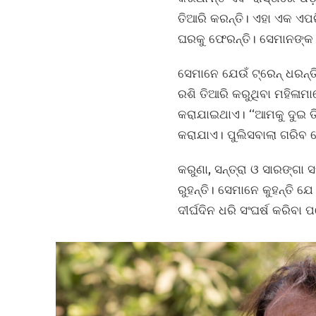
ତିଆରି କରନ୍ତି। ଏହା ଏକ ଏପର
ଘରକୁ ଫେରନ୍ତି। ସେମାନଙ୍କ 
ସେମାନେ ଯେଉଁ ଟ୍ରେନ୍‌ ଧରନ୍ତ
ରଶି ତିଆରି କରୁଥିବା ମହିଳାମ
କରାଯାଇଥାଏ। ‘‘ଆମକୁ ଦୁଇ ତ
କରାଯାଏ। ପୁଲିସବାଲା ଗରିବ ଲୋକ
କରୁଣା, ସନ୍ତ୍ରା ଓ ସାରଙ୍
ରୁହନ୍ତି। ସେମାନେ କୁହନ୍ତି 
ଦୀର୍ଘଦିନ ଧରି ସଂଘର୍ଷ କରିବା