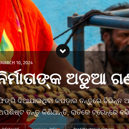
MARCH 10, 2024
ର୍ମାତାଙ୍କ ଅଡୁଆ ଗଣ
ିଙ୍ଗି ଦିଆଯାଇଥିବା କପଡ଼ାର ତନ୍ତୁରେ ବିଭିନ୍ନ ଆ
ଶିଷ୍ଟ ତନ୍ତୁ କିଣିଥାନ୍ତି, ରାତିରେ ଟ୍ରେନ୍‌ରେ ବସି