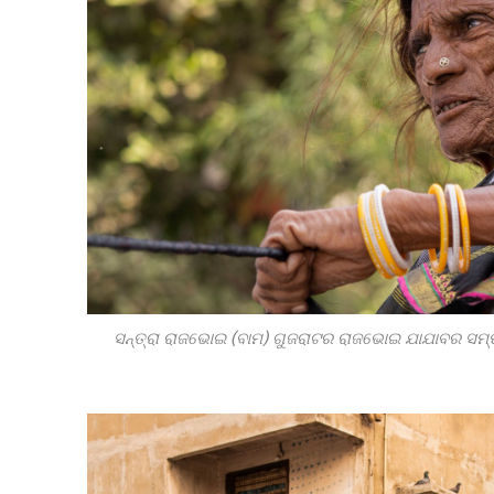
ସନ୍ତ୍ରା ରାଜଭୋଇ (ବାମ) ଗୁଜରାଟର ରାଜଭୋଇ ଯାଯାବର ସମ୍ପ