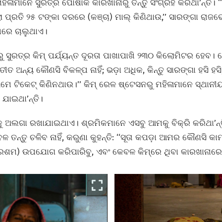
ମହିଳାମାନେ ସୁରତ୍‌ର ପୋଷାକ କାରଖାନାରୁ ତନ୍ତୁ ସଂଗ୍ରହ କରିଥା’ନ୍ତି
 ପ୍ରତି ୨୫ ଟଙ୍କା ଦରରେ (କଞ୍ଚା) ମାଲ୍‌ କିଣିଥାଉ,’’ ସାରଙ୍ଗା ର
ଉପରେ ଚାଲୁଥାଏ।
ସୁରତ୍‌ର କିମ୍‌ ପର୍ଯ୍ୟନ୍ତ ଦୂରତା ପାଖାପାଖି ୨୩୦ କିଲୋମିଟର ହେବ
ୀତ ଅନ୍ୟ କୌଣସି ବିକଳ୍ପ ନାହିଁ; ଭଡ଼ା ଅଧିକ, କିନ୍ତୁ ସାରଙ୍ଗା ହସି ହସ
‘ଆମେ ଟିକେଟ୍‌ କିଣିନଥାଉ।’’ କିମ୍‌ ରେଳ ଷ୍ଟେସନରୁ ମହିଳାମାନେ ସ୍ଥ
 ଯାଇଥା’ନ୍ତି।
 ଅଲଗା ରଖାଯାଇଥାଏ। ଶ୍ରମିକମାନେ ଏସବୁ ଆମକୁ ବିକ୍ରି କରିଥା’ନ୍ତି,’
ବଳ ତନ୍ତୁ ଚଳିବ ନାହିଁ, କରୁଣା କୁହନ୍ତି: ‘‘ସୂତା କପଡ଼ା ଆମର କୌଣସି କ
ରେଶମ) ଉପଯୋଗ କରିପାରିବୁ, ଏବଂ କେବଳ କିମ୍‌ରେ ଥିବା କାରଖାନାର