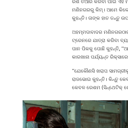
ରଶି ତିଆରି କରିବା ପାଇଁ ଏହି 
ମଣିନଗରରୁ କିମ୍। ଆମେ କିଲୋ
କୁହନ୍ତି। ତାଙ୍କ ହାତ ତନ୍ତୁ 
ଅହମ୍ମଦାବାଦର ମଣିନଗରଠାରୁ 
ଟ୍ରେନରେ ଯାତ୍ରା କରିବା ବ୍ୟତ
ପାନ ପିକକୁ ପୋଛି କୁହନ୍ତି, ‘
କାରଖାନା ପର୍ଯ୍ୟନ୍ତ ରିକ୍ସାରେ
‘‘ଯେକୌଣସି ଖରାପ ସାମଗ୍ରୀକୁ
ରାଜଭୋଇ କୁହନ୍ତି। କିନ୍ତୁ କେ
କେବଳ ରେଶମ (ସିନ୍ଥେଟିକ୍‌ 