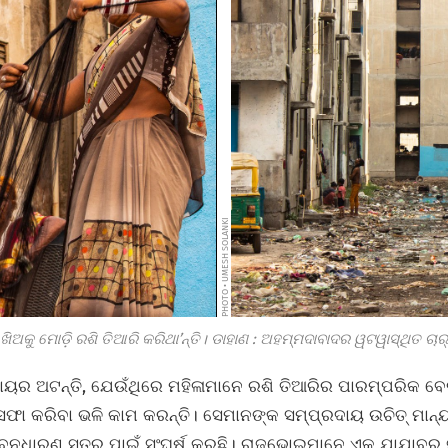
PHOTO • UMESH SOLANKI
କୁ ମୋଡ଼ି ରଶି ତିଆରି କରିଥା’ନ୍ତି। ଡାହାଣ : ଅହମ୍ମଦାବାଦର ୱଟୱାସ୍ଥିତ ଚାର୍‌ 
ୟର ଅଟନ୍ତି, ଯେଉଁଥିରେ ମହିଳାମାନେ ରଶି ତିଆରିର ପାରମ୍ପରିକ ବ
ଫା କରିବା ଭଳି କାମ କରନ୍ତି। ସେମାନଙ୍କ ସମ୍ପ୍ରଦାୟ ଉଚିତ୍‌ ମାନ୍
ୀବନଧାରଣ ସ୍ତର ପାଇଁ ସଂଘର୍ଷ କରୁଛି। ରାଜଭୋଇମାନେ ଏକ ଯାଯାବର ଜନ