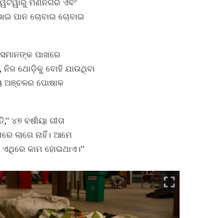
। ‘‘ୱଟୱାରୁ ମଣିନଗର ଏବଂ
ାଜଭୋଇ ପାନ ଚୋବାଇ ଚୋବାଇ
। ସେମାନଙ୍କ ପାଖରେ
ି, ନିଜ ଥୋଡ଼ିକୁ ବୋହି ଯାଉଥିବା
ାନୀୟ ଅଞ୍ଚଳର ପୋଷାକ
’ ୪୭ ବର୍ଷୀୟା ଗୀତା
ାମରେ ଲାଗେ ନାହିଁ। ଆମେ
େ ଏଥିରେ କାମ ହୋଇଥାଏ।’’