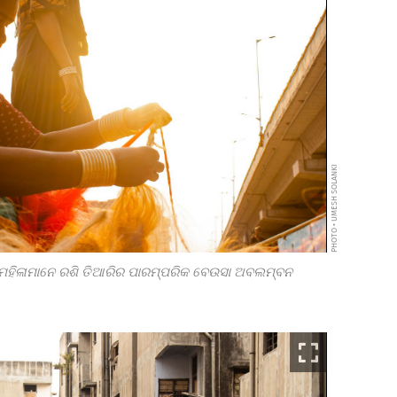
PHOTO • UMESH SOLANKI
ର ମହିଳାମାନେ ରଶି ତିଆରିର ପାରମ୍ପରିକ ବେଉସା ଅବଲମ୍ବନ