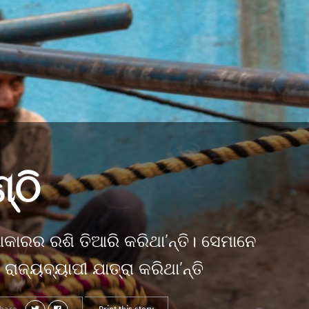
୍ଠି
କାରର ରଶି ତିଆରି କରିଥା’ନ୍ତି। ସେମାନେ
 ରାଜ୍ୟବ୍ୟାପୀ ଯାତ୍ରା କରିଥା’ନ୍ତି