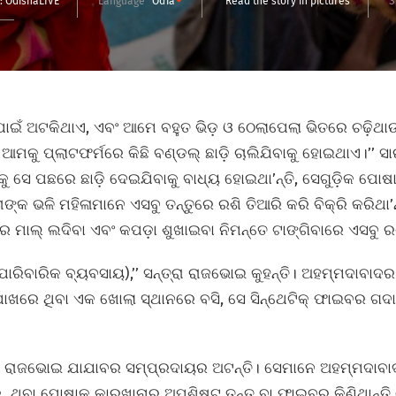
 :
OdishaLIVE
Language
Odia
Read the story in pictures
S
ିଟ୍‌ ପାଇଁ ଅଟକିଥାଏ, ଏବଂ ଆମେ ବହୁତ ଭିଡ଼ ଓ ଠେଲାପେଲା ଭିତରେ ଚଢ଼ିଥା
ଆମକୁ ପ୍ଲାଟଫର୍ମରେ କିଛି ବଣ୍ଡଲ୍‌ ଛାଡ଼ି ଚାଲିଯିବାକୁ ହୋଇଥାଏ।’’
କୁ ସେ ପଛରେ ଛାଡ଼ି ଦେଇଯିବାକୁ ବାଧ୍ୟ ହୋଇଥା’ନ୍ତି, ସେଗୁଡ଼ିକ ପୋଷ
ଙ୍କ ଭଳି ମହିଳାମାନେ ଏସବୁ ତନ୍ତୁରେ ରଶି ତିଆରି କରି ବିକ୍ରି କରିଥା’ନ
ଟରରେ ମାଲ୍‌ ଲଦିବା ଏବଂ କପଡ଼ା ଶୁଖାଇବା ନିମନ୍ତେ ଟାଙ୍ଗିବାରେ ଏସବୁ
ାରିବାରିକ ବ୍ୟବସାୟ),’’ ସନ୍ତ୍ରା ରାଜଭୋଇ କୁହନ୍ତି। ଅହମ୍ମଦାବାଦ
ଖରେ ଥିବା ଏକ ଖୋଲା ସ୍ଥାନରେ ବସି, ସେ ସିନ୍ଥେଟିକ୍‌ ଫାଇବର ଗଦା
ଟର ରାଜଭୋଇ ଯାଯାବର ସମ୍ପ୍ରଦାୟର ଅଟନ୍ତି। ସେମାନେ ଅହମ୍ମଦାବାଦରୁ
ପଡ଼ୁଥିବା ପୋଷାକ କାରଖାନାରୁ ଅପଶିଷ୍ଟ ତନ୍ତୁ ବା ଫାଇବର୍‌ କିଣିଥାନ୍