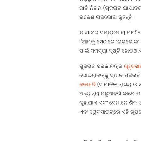
ଜାତି ନିଗମ (ଗୁଜରାଟ ଯାଯାବର 
ରାଜେଶ ରାଜଭୋଇ କୁହନ୍ତି।
ଯାଯାବର ସମ୍ପ୍ରଦାୟ ପାଇଁ ଉପ
‘‘ଆମକୁ ସେଠାରେ ‘ରାଜଭୋଇ’ 
ପାଇଁ ସମସ୍ୟା ସୃଷ୍ଟି ହୋଇଥାଏ
ଗୁଜରାଟ ସରକାରଙ୍କ
ୱେବସା
ଭୋଇରାଜଙ୍କୁ ସ୍ଥାନ ମିଳିନାହ
ଜନଜାତି
(ସାମାଜିକ ନ୍ୟାୟ ଓ
ଅନ୍ୟାନ୍ୟ ପଛୁଆବର୍ଗ ଭାବେ ତ
କୁହାଯାଏ ଏବଂ ସେମାନେ ଶିଳ 
ଏବଂ ୱେବସାଇଟ୍‌ରେ ଏହି ରୂପର