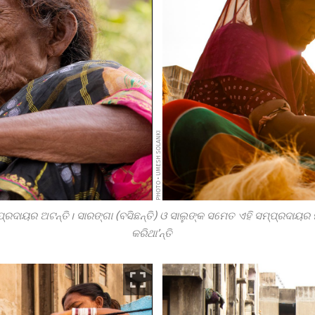
PHOTO • UMESH SOLANKI
୍ରଦାୟର ଅଟନ୍ତି। ସାରଙ୍ଗା (ବସିଛନ୍ତି) ଓ ସାଲୁଙ୍କ ସମେତ ଏହି ସମ୍ପ୍ରଦାୟ
କରିଥା’ନ୍ତି