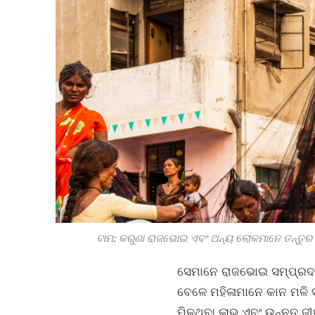
ବାମ: କରୁଣା ରାଜଭୋଇ ଏବଂ ଅନ୍ୟ ଲୋକମାନେ ତନ୍ତୁର ଖିଅ
ସେମାନେ ରାଜଭୋଇ ସମ୍ପ୍ରଦା
ବେଳେ ମହିଳାମାନେ କାନ ମଳି ସ
ମିଳୁଥିବା ଲାଭ ଏବଂ ଉନ୍ନତ ଜ