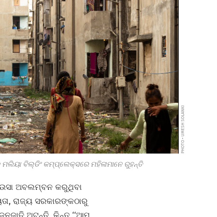
PHOTO • UMESH SOLANKI
ମଲିୟା ବିଲ୍ଡିଂ କମ୍ପ୍ଲେକ୍ସରେ ମହିଳାମାନେ ରୁହନ୍ତି
େଉସା ଅବଲମ୍ବନ କରୁଥିବା
ୟତା, ରାଜ୍ୟ ସରକାରଙ୍କଠାରୁ
ଜାତି ଅଟନ୍ତି, କିନ୍ତ ‘‘ଆମ