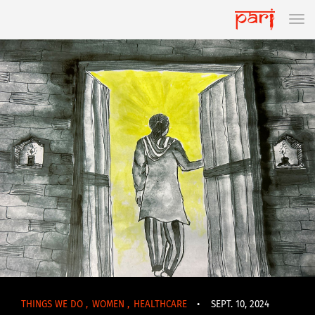
THINGS WE DO
,
WOMEN
,
HEALTHCARE
•
SEPT. 10, 2024