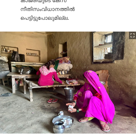
കാജ്രിയുടെ കേസ്
നീതിസംവിധാനത്തിൽ
പെട്ടിട്ടുപോലുമില്ല.