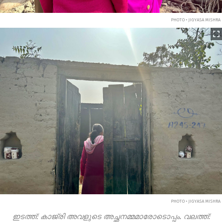
PHOTO • JIGYASA MISHRA
PHOTO • JIGYASA MISHRA
ഇടത്ത്: കാജ്രി അവളുടെ അച്ഛനമ്മമാരോടൊപ്പം. വലത്ത്: