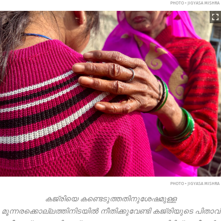
PHOTO • JIGYASA MISHRA
PHOTO • JIGYASA MISHRA
കജ്രിയെ കണ്ടെടുത്തതിനുശേഷമുള്ള
മൂന്നരക്കൊല്ലത്തിനിടയിൽ നീതിക്കുവേണ്ടി കജ്രിയുടെ പിതാവ്