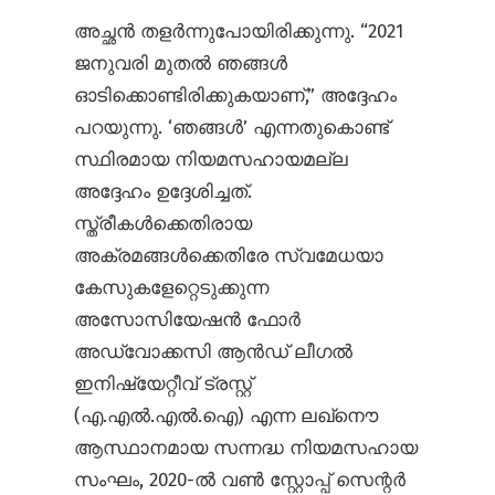
അച്ഛൻ തളർന്നുപോയിരിക്കുന്നു. “2021
ജനുവരി മുതൽ ഞങ്ങൾ
ഓടിക്കൊണ്ടിരിക്കുകയാണ്,” അദ്ദേഹം
പറയുന്നു. ‘ഞങ്ങൾ’ എന്നതുകൊണ്ട്
സ്ഥിരമായ നിയമസഹായമല്ല
അദ്ദേഹം ഉദ്ദേശിച്ചത്.
സ്ത്രീകൾക്കെതിരായ
അക്രമങ്ങൾക്കെതിരേ സ്വമേധയാ
കേസുകളേറ്റെടുക്കുന്ന
അസോസിയേഷൻ ഫോർ
അഡ്‌വോക്കസി ആൻഡ് ലീഗൽ
ഇനിഷ്യേറ്റീവ് ട്രസ്റ്റ്
(എ.എൽ.എൽ.ഐ) എന്ന ലഖ്നൌ
ആസ്ഥാനമായ സന്നദ്ധ നിയമസഹായ
സംഘം, 2020-ൽ വൺ സ്റ്റോപ്പ് സെന്റർ