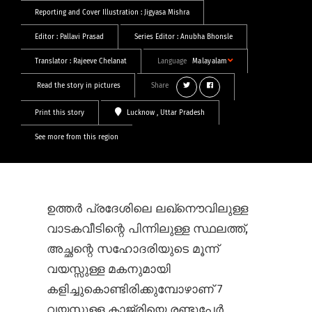
Reporting and Cover Illustration :
Jigyasa Mishra
Editor :
Pallavi Prasad
Series Editor :
Anubha Bhonsle
Translator :
Rajeeve Chelanat
Language
Malayalam
Read the story in pictures
Share
Print this story
Lucknow
, Uttar Pradesh
See more from this region
ഉത്തർ പ്രദേശിലെ ലഖ്നൌവിലുള്ള
വാടകവീടിന്റെ പിന്നിലുള്ള സ്ഥലത്ത്,
അച്ഛന്റെ സഹോദരിയുടെ മൂന്ന്
വയസ്സുള്ള മകനുമായി
കളിച്ചുകൊണ്ടിരിക്കുമ്പോഴാണ് 7
വയസ്സുള്ള കാജ്രിയെ രണ്ടുപേർ