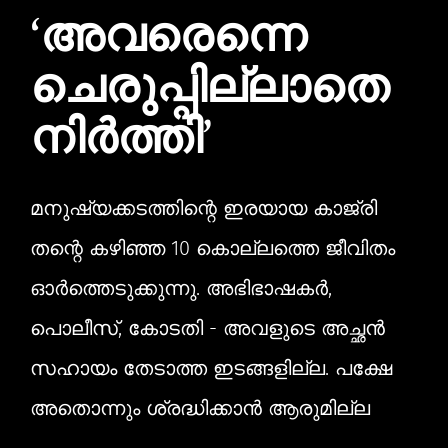
‘അവരെന്നെ
ചെരുപ്പില്ലാതെ
നിർത്തി’
മനുഷ്യക്കടത്തിന്റെ ഇരയായ കാജ്രി
തന്റെ കഴിഞ്ഞ 10 കൊല്ലത്തെ ജീവിതം
ഓർത്തെടുക്കുന്നു. അഭിഭാഷകർ,
പൊലീസ്, കോടതി - അവളുടെ അച്ഛൻ
സഹായം തേടാത്ത ഇടങ്ങളില്ല. പക്ഷേ
അതൊന്നും ശ്രദ്ധിക്കാൻ ആരുമില്ല