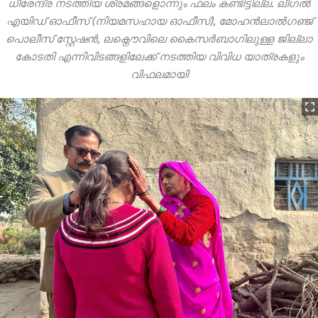
ധീരേന്ദ്ര നടത്തിയ ശ്രമങ്ങളൊന്നും ഫലം കണ്ടിട്ടില്ല. ലീഗൽ
എയിഡ് ഓഫീസ് (നിയമസഹായ ഓഫീസ്), മോഹൻലാൽഗഞ്ജ്
പൊലീസ് സ്റ്റേഷൻ, ലക്നൌവിലെ കൈസർബാഗിലുള്ള ജില്ലാ
കോടതി എന്നിവിടങ്ങളിലേക്ക് നടത്തിയ വിവിധ യാത്രകളും
വിഫലമായി